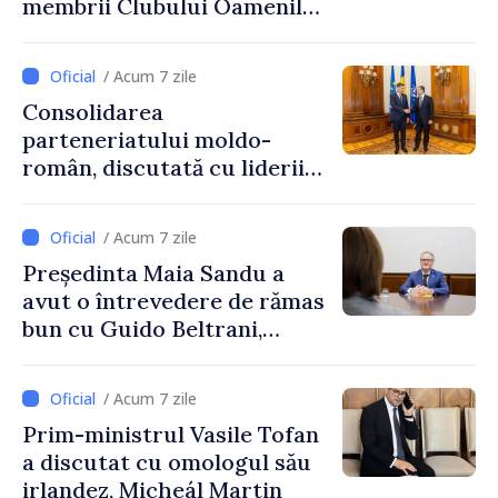
membrii Clubului Oamenilor
de Afaceri Basarabeni
/ Acum 7 zile
Consolidarea
parteneriatului moldo-
român, discutată cu liderii
Parlamentului României
/ Acum 7 zile
Președinta Maia Sandu a
avut o întrevedere de rămas
bun cu Guido Beltrani,
directorul Biroului de
Cooperare al Elveției în
/ Acum 7 zile
Republica Moldova
Prim-ministrul Vasile Tofan
a discutat cu omologul său
irlandez, Micheál Martin