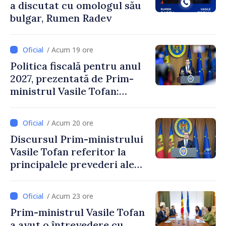
a discutat cu omologul său
bulgar, Rumen Radev
/ Acum 19 ore
Politica fiscală pentru anul
2027, prezentată de Prim-
ministrul Vasile Tofan:
Reducerea poverii pe muncă,
stimularea investițiilor și o
/ Acum 20 ore
taxare mai echitabilă
Discursul Prim-ministrului
Vasile Tofan referitor la
principalele prevederi ale
politicii fiscale pentru anul
2027
/ Acum 23 ore
Prim-ministrul Vasile Tofan
a avut o întrevedere cu