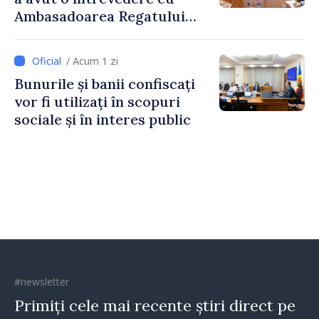
Ambasadoarea Regatului
Unit al Marii Britanii și
Irlandei de Nord, Fern
/ Acum 1 zi
Horine
Bunurile și banii confiscați
vor fi utilizați în scopuri
sociale și în interes public
#newsletter
Primiți cele mai recente știri direct pe