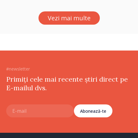
pe seama consumului de
bază al oamenilor”
Vezi mai multe
#newsletter
Primiți cele mai recente știri direct pe
E-mailul dvs.
Abonează-te