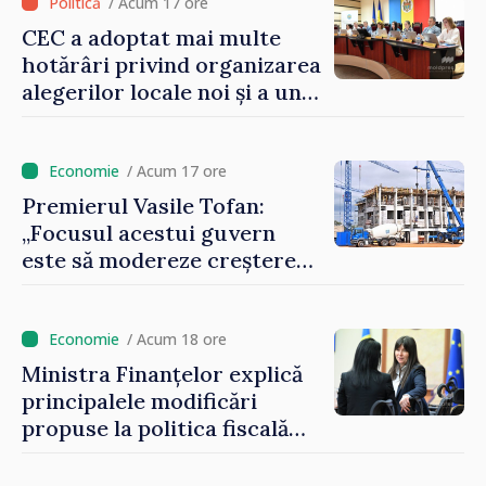
la buget
/ Acum 17 ore
CEC a adoptat mai multe
hotărâri privind organizarea
alegerilor locale noi și a unui
referendum local în satul
Delacău, raionul Anenii Noi
/ Acum 17 ore
Premierul Vasile Tofan:
„Focusul acestui guvern
este să modereze creșterea
prețurilor la imobiliare”
/ Acum 18 ore
Ministra Finanțelor explică
principalele modificări
propuse la politica fiscală
2027 privind impozitul pe
venit