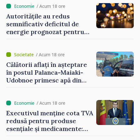
/ Acum 18 ore
Autoritățile au redus
semnificativ deficitul de
energie prognozat pentru
astăzi
/ Acum 18 ore
Călătorii aflați în așteptare
în postul Palanca-Maiaki-
Udobnoe primesc apă din
partea funcționarilor vamali
și a polițiștilor de frontieră
/ Acum 18 ore
Executivul menține cota TVA
redusă pentru produse
esențiale și medicamente:
„Nu facem reformă fiscală