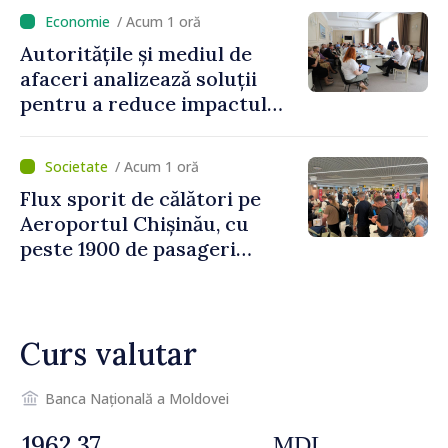
/ Acum 1 oră
Autoritățile și mediul de
afaceri analizează soluții
pentru a reduce impactul
provocărilor energetice
asupra economiei
/ Acum 1 oră
Flux sporit de călători pe
Aeroportul Chișinău, cu
peste 1900 de pasageri
deserviți pe oră în perioada
de vârf a concediilor
Curs valutar
Banca Națională a Moldovei
MDL