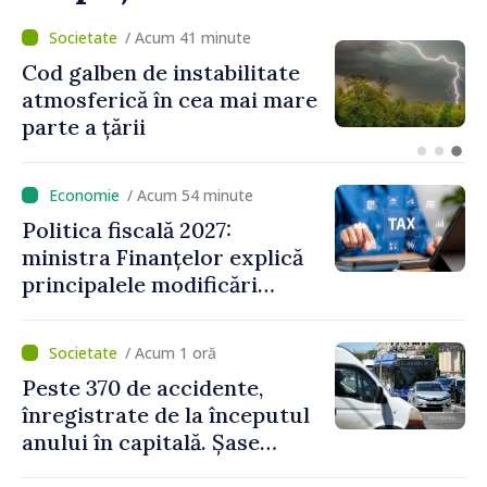
/ Acum 16 minute
ANTA avertizează
transportatorii de mărfuri
periculoase asupra
riscurilor sporite pe timp de
caniculă
/ Acum 54 minute
Politica fiscală 2027:
ministra Finanțelor explică
principalele modificări
privind impozitul pe
bunurile imobiliare, taxele
/ Acum 1 oră
locale și rutiere
Peste 370 de accidente,
înregistrate de la începutul
anului în capitală. Șase
persoane și-au pierdut viața