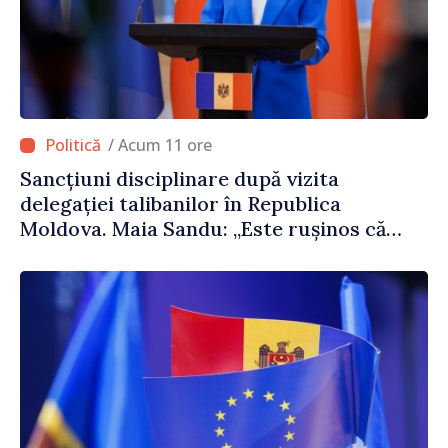
/ Acum 11 ore
Sancțiuni disciplinare după vizita
delegației talibanilor în Republica
Moldova. Maia Sandu: „Este rușinos că
oameni cu funcții înalte nu cunosc
politica statului”