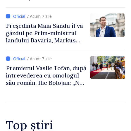
/ Acum 7 zile
Președinta Maia Sandu îl va
găzdui pe Prim-ministrul
landului Bavaria, Markus
Söder
/ Acum 7 zile
Premierul Vasile Tofan, după
întrevederea cu omologul
său român, Ilie Bolojan: „Ne
dorim să transformăm
apropierea dintre țările
noastre în mai multe
investiții și oportunități
pentru oameni”
Top știri