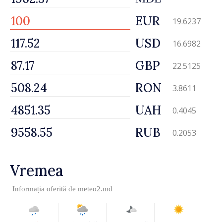
EUR
19.6237
USD
16.6982
GBP
22.5125
RON
3.8611
UAH
0.4045
RUB
0.2053
Vremea
Informația oferită de
meteo2.md