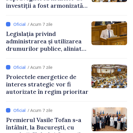
investiții a fost armonizată
cu normele UE
/ Acum 7 zile
Legislația privind
administrarea și utilizarea
drumurilor publice, aliniată
la standardele UE
/ Acum 7 zile
Proiectele energetice de
interes strategic vor fi
autorizate în regim prioritar
/ Acum 7 zile
Premierul Vasile Tofan s-a
întâlnit, la București, cu