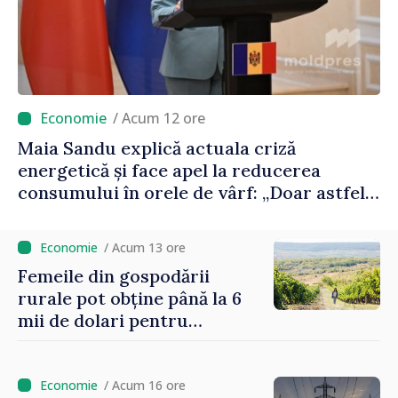
/ Acum 12 ore
Maia Sandu explică actuala criză
energetică și face apel la reducerea
consumului în orele de vârf: „Doar astfel
putem menține prețurile la un nivel mai
mic”
/ Acum 13 ore
Femeile din gospodării
rurale pot obține până la 6
mii de dolari pentru
investiții în afaceri verzi şi
durabile
/ Acum 16 ore