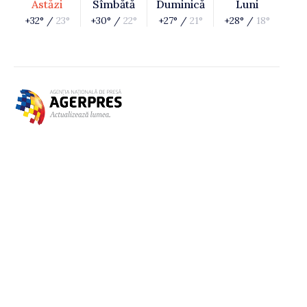
Astăzi
Sîmbătă
Duminică
Luni
+32° /
23°
+30° /
22°
+27° /
21°
+28° /
18°