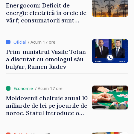
Energocom: Deficit de
energie electrică în orele de
vârf; consumatorii sunt
îndemnați să economisească
/ Acum 17 ore
Prim-ministrul Vasile Tofan
a discutat cu omologul său
bulgar, Rumen Radev
/ Acum 17 ore
Moldovenii cheltuie anual 10
miliarde de lei pe jocurile de
noroc. Statul introduce o
taxă de 6%, care va aduce
peste 500 de milioane de lei