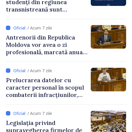
studenți din regiunea
transnistreană sunt
integrați în sistemul
educațional național
/ Acum 7 zile
Antrenorii din Republica
Moldova vor avea o zi
profesională, marcată anual
pe 25 septembrie
/ Acum 7 zile
Prelucrarea datelor cu
caracter personal în scopul
combaterii infracțiunilor,
reglementată de o nouă lege
/ Acum 7 zile
Legislația privind
supravegherea firmelor de