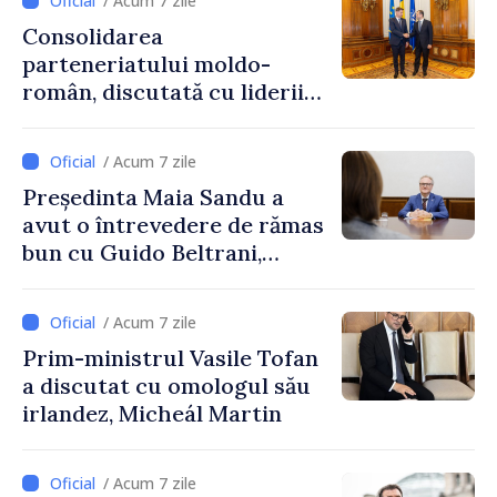
/ Acum 7 zile
Consolidarea
parteneriatului moldo-
român, discutată cu liderii
Parlamentului României
/ Acum 7 zile
Președinta Maia Sandu a
avut o întrevedere de rămas
bun cu Guido Beltrani,
directorul Biroului de
Cooperare al Elveției în
/ Acum 7 zile
Republica Moldova
Prim-ministrul Vasile Tofan
a discutat cu omologul său
irlandez, Micheál Martin
/ Acum 7 zile