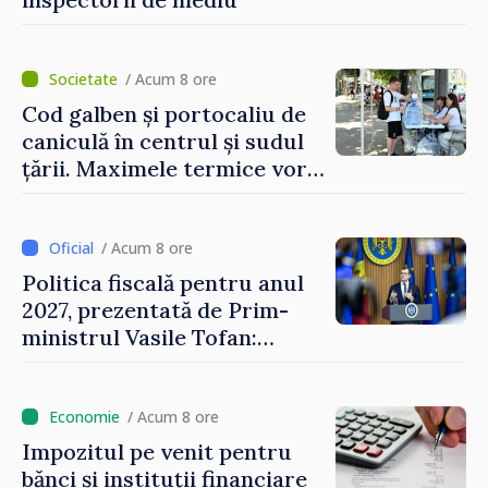
/ Acum 8 ore
Cod galben și portocaliu de
caniculă în centrul și sudul
țării. Maximele termice vor
ajunge până la 37°C
/ Acum 8 ore
Politica fiscală pentru anul
2027, prezentată de Prim-
ministrul Vasile Tofan:
Reducerea poverii pe muncă,
stimularea investițiilor și o
taxare mai echitabilă
/ Acum 8 ore
Impozitul pe venit pentru
bănci și instituții financiare