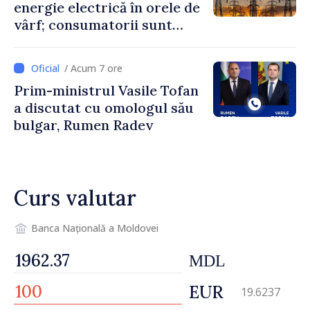
energie electrică în orele de
vârf; consumatorii sunt
îndemnați să economisească
/ Acum 7 ore
Prim-ministrul Vasile Tofan
a discutat cu omologul său
bulgar, Rumen Radev
Curs valutar
Banca Națională a Moldovei
MDL
EUR
19.6237