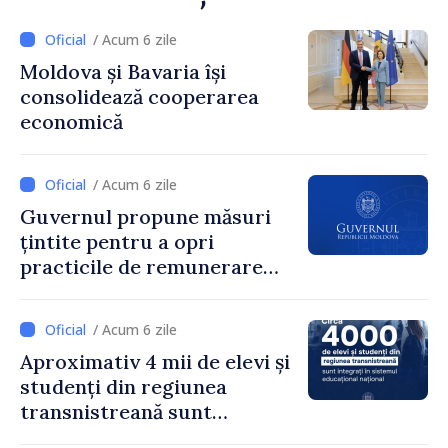
/ Acum 6 zile
Moldova și Bavaria își
consolidează cooperarea
economică
/ Acum 6 zile
Guvernul propune măsuri
țintite pentru a opri
practicile de remunerare
exagerată
/ Acum 6 zile
Aproximativ 4 mii de elevi și
studenți din regiunea
transnistreană sunt
integrați în sistemul