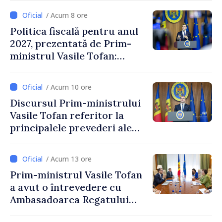
/ Acum 8 ore
Politica fiscală pentru anul
2027, prezentată de Prim-
ministrul Vasile Tofan:
Reducerea poverii pe muncă,
stimularea investițiilor și o
/ Acum 10 ore
taxare mai echitabilă
Discursul Prim-ministrului
Vasile Tofan referitor la
principalele prevederi ale
politicii fiscale pentru anul
2027
/ Acum 13 ore
Prim-ministrul Vasile Tofan
a avut o întrevedere cu
Ambasadoarea Regatului
Unit al Marii Britanii și