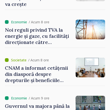
va crește
/ Acum 8 ore
Noi reguli privind TVA la
energie și gaze, cu facilități
direcționate către
consumatorii vulnerabili
/ Acum 8 ore
CNAM a informat cetățenii
din diasporă despre
drepturile și beneficiile
asigurării medicale
/ Acum 9 ore
Guvernul va majora până la