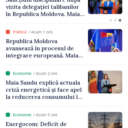
Găgăuziei trebuie să aibă un
mandat deplin. Președinta
Maia Sandu: „Alegerile să fie
libere și corecte””
/ Acum 1 oră
Republica Moldova
avansează în procesul de
integrare europeană. Maia
Sandu: „Nu ne blochează
niciun stat”
/ Acum 2 ore
Maia Sandu explică actuala
criză energetică și face apel
la reducerea consumului în
orele de vârf: „Doar astfel
putem menține prețurile la
/ Acum 5 ore
un nivel mai mic”
Energocom: Deficit de