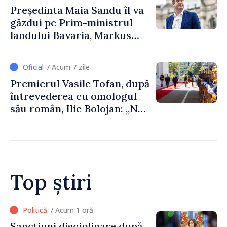
Președinta Maia Sandu îl va
găzdui pe Prim-ministrul
landului Bavaria, Markus
Söder
/ Acum 7 zile
Premierul Vasile Tofan, după
întrevederea cu omologul
său român, Ilie Bolojan: „Ne
dorim să transformăm
apropierea dintre țările
noastre în mai multe
investiții și oportunități
pentru oameni”
Top știri
/ Acum 9 minute
Adunarea Populară a