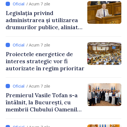
/ Acum 7 zile
Legislația privind
administrarea și utilizarea
drumurilor publice, aliniată
la standardele UE
/ Acum 7 zile
Proiectele energetice de
interes strategic vor fi
autorizate în regim prioritar
/ Acum 7 zile
Premierul Vasile Tofan s-a
întâlnit, la București, cu
membrii Clubului Oamenilor
de Afaceri Basarabeni