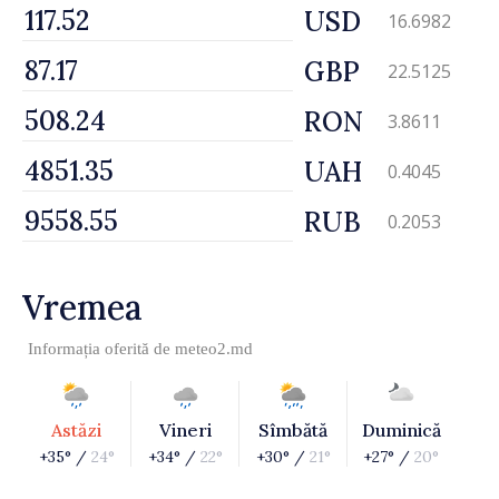
USD
16.6982
GBP
22.5125
RON
3.8611
UAH
0.4045
RUB
0.2053
Vremea
Informația oferită de
meteo2.md
Astăzi
Vineri
Sîmbătă
Duminică
+35° /
24°
+34° /
22°
+30° /
21°
+27° /
20°