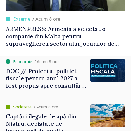
/ Acum 8 ore
ARMENPRESS: Armenia a selectat o
companie din Malta pentru
supravegherea sectorului jocurilor de
noroc
/ Acum 8 ore
DOC // Proiectul politicii
fiscale pentru anul 2027 a
fost propus spre consultări
publice
/ Acum 8 ore
Captări ilegale de apă din
Nistru, depistate de
inspectorii de mediu