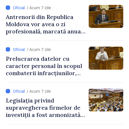
educațional național
/ Acum 7 zile
Antrenorii din Republica
Moldova vor avea o zi
profesională, marcată anual
pe 25 septembrie
/ Acum 7 zile
Prelucrarea datelor cu
caracter personal în scopul
combaterii infracțiunilor,
reglementată de o nouă lege
/ Acum 7 zile
Legislația privind
supravegherea firmelor de
investiții a fost armonizată
cu normele UE