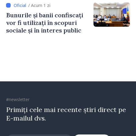
Irlandei de Nord, Fern
/ Acum 1 zi
Horine
Bunurile și banii confiscați
vor fi utilizați în scopuri
sociale și în interes public
#newsletter
Primiți cele mai recente știri direct pe
E-mailul dvs.