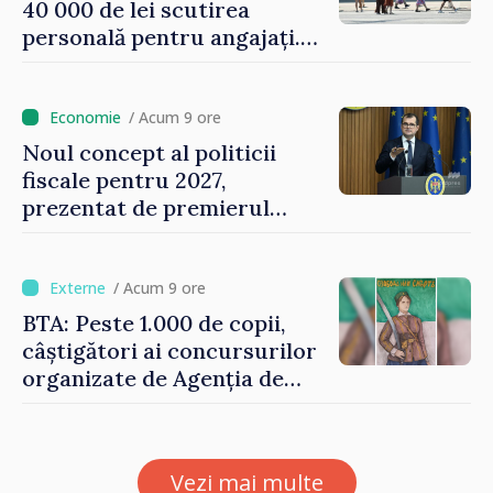
40 000 de lei scutirea
personală pentru angajați.
Vasile Tofan: „Aproape 800
de milioane de lei îi lăsăm
oamenilor”
/ Acum 9 ore
Noul concept al politicii
fiscale pentru 2027,
prezentat de premierul
Vasile Tofan: „Taxăm mai
puțin munca, stimulăm
investițiile, taxăm viciile și
/ Acum 9 ore
echilibrăm taxarea
BTA: Peste 1.000 de copii,
consumului”
câștigători ai concursurilor
organizate de Agenția de
Stat pentru Bulgarii din
Străinătate, vor fi premiați
Vezi mai multe