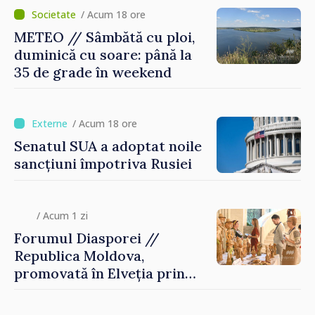
/ Acum 18 ore
METEO // Sâmbătă cu ploi,
duminică cu soare: până la
35 de grade în weekend
/ Acum 18 ore
Senatul SUA a adoptat noile
sancțiuni împotriva Rusiei
/ Acum 1 zi
Forumul Diasporei //
Republica Moldova,
promovată în Elveția prin
turism, investiții și
exporturi