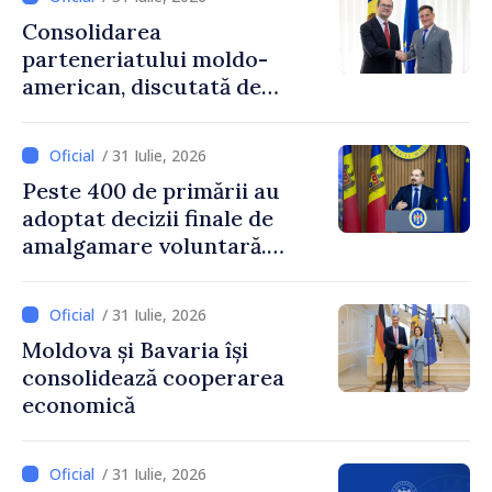
Consolidarea
parteneriatului moldo-
american, discutată de
Prim-ministrul Vasile Tofan
și însărcinatul cu afaceri al
/ 31 Iulie, 2026
SUA, Nick Pietrowicz
Peste 400 de primării au
adoptat decizii finale de
amalgamare voluntară.
Secretarul general al
Guvernului, Alexei Buzu:
/ 31 Iulie, 2026
„85,5% dintre primării au
Moldova și Bavaria își
inițiat procesul. Le
consolidează cooperarea
mulțumim aleșilor locali
economică
pentru că au pus pe primul
loc interesul oamenilor și
dezvoltar
/ 31 Iulie, 2026