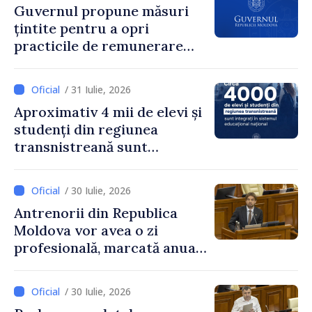
Guvernul propune măsuri
țintite pentru a opri
practicile de remunerare
exagerată
/ 31 Iulie, 2026
Aproximativ 4 mii de elevi și
studenți din regiunea
transnistreană sunt
integrați în sistemul
educațional național
/ 30 Iulie, 2026
Antrenorii din Republica
Moldova vor avea o zi
profesională, marcată anual
pe 25 septembrie
/ 30 Iulie, 2026