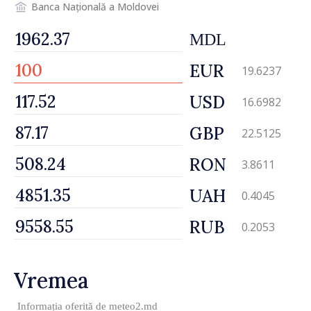
Banca Națională a Moldovei
MDL
EUR
19.6237
USD
16.6982
GBP
22.5125
RON
3.8611
UAH
0.4045
RUB
0.2053
Vremea
Informația oferită de
meteo2.md