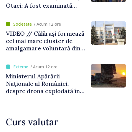
Otaci: A fost examinată
posibilitatea dotării Zonei de
control vamal cu un scanner
/ Acum 12 ore
performant
VIDEO // Călărași formează
cel mai mare cluster de
amalgamare voluntară din
Republica Moldova. Consiliul
orășenesc a aprobat decizia
/ Acum 12 ore
finală
Ministerul Apărării
Naționale al României,
despre drona explodată în
Bulgaria: „Radarele noastre
nu au detectat niciun
vehicul aerian”
Curs valutar