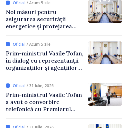
/ Acum 5 zile
Noi măsuri pentru
asigurarea securității
energetice și protejarea
resurselor de apă, aprobate
de CNMC
/ Acum 5 zile
Prim-ministrul Vasile Tofan,
în dialog cu reprezentanții
organizațiilor și agențiilor
internaționale din Republica
Moldova
/ 31 Iulie, 2026
Prim-ministrul Vasile Tofan
a avut o convorbire
telefonică cu Premierul
Ucrainei, Sergii Korețkii
/ 31 Iulie, 2026