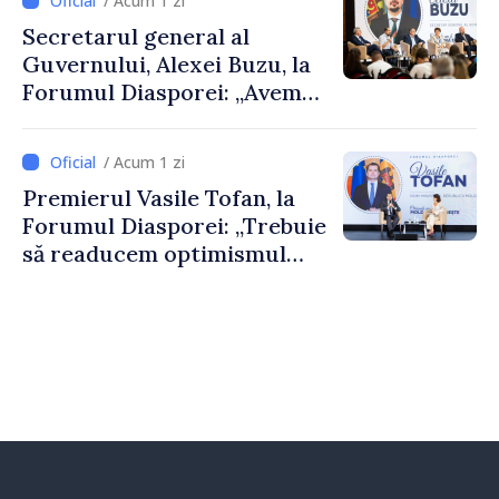
/ Acum 1 zi
al Republicii Moldova.
Secretarul general al
Guvernului, Alexei Buzu, la
Forumul Diasporei: „Avem
nevoie de fiecare dintre
dumneavoastră pentru a
/ Acum 1 zi
construi comunități mai
Premierul Vasile Tofan, la
puternice”
Forumul Diasporei: „Trebuie
să readucem optimismul
oamenilor și încrederea că
Republica Moldova merge în
direcția corectă”