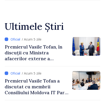
Ultimele Știri
/ Acum 5 zile
Premierul Vasile Tofan, în
discuții cu Ministra
afacerilor externe a
Letoniei, Baiba Braže
/ Acum 5 zile
Premierul Vasile Tofan a
discutat cu membrii
Consiliului Moldova IT Park:
„Guvernul va fi un aliat al
industriei IT”