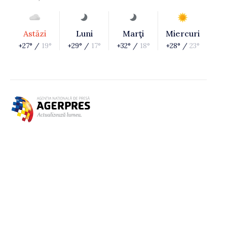
Astăzi
Luni
Marţi
Miercuri
+27° /
19°
+29° /
17°
+32° /
18°
+28° /
23°