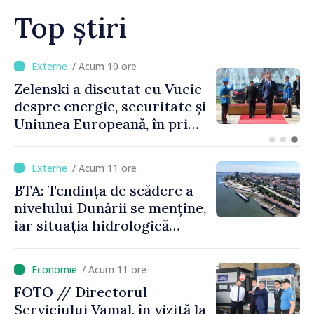
Top știri
/ Acum 6 ore
c
Bulgaria: Ambasadoarea
i
Ucrainei, convocată la
ma
Ministerul de Externe în
legătură cu drona prăbușită
/ Acum 11 ore
BTA: Tendința de scădere a
nivelului Dunării se menține,
iar situația hidrologică
rămâne dificilă
/ Acum 11 ore
FOTO // Directorul
Serviciului Vamal, în vizită la