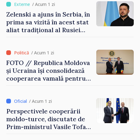
/ Acum 1 zi
Zelenski a ajuns în Serbia, în
prima sa vizită în acest stat
aliat tradițional al Rusiei
după 2022
/ Acum 1 zi
FOTO // Republica Moldova
și Ucraina își consolidează
cooperarea vamală pentru
securizarea frontierei și
integrarea europeană.
Reuniune la Moghiliov-
/ Acum 1 zi
Podolsk
Perspectivele cooperării
moldo-turce, discutate de
Prim-ministrul Vasile Tofan
și Ambasadorul Turciei,