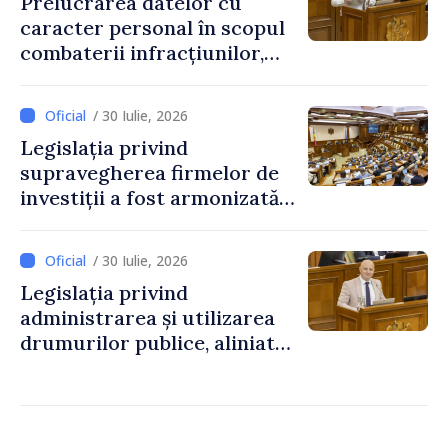
Prelucrarea datelor cu
caracter personal în scopul
combaterii infracțiunilor,
reglementată de o nouă lege
/ 30 Iulie, 2026
Legislația privind
supravegherea firmelor de
investiții a fost armonizată
cu normele UE
/ 30 Iulie, 2026
Legislația privind
administrarea și utilizarea
drumurilor publice, aliniată
la standardele UE