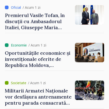
Uygar Mustafa Sertel
/ Acum 1 zi
Premierul Vasile Tofan, în
discuții cu Ambasadorul
Italiei, Giuseppe Maria
Perricone
/ Acum 1 zi
Oportunitățile economice și
investiționale oferite de
Republica Moldova,
prezentate de vicepremierul
Eugeniu Osmochescu, la
Forumul Diasporei
/ Acum 1 zi
Militarii Armatei Naționale
vor desfășura antrenamente
pentru parada consacrată
Zilei Independenței