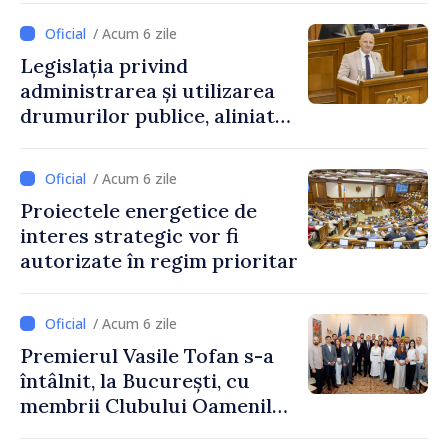
/ Acum 6 zile
Legislația privind
administrarea și utilizarea
drumurilor publice, aliniată
la standardele UE
/ Acum 6 zile
Proiectele energetice de
interes strategic vor fi
autorizate în regim prioritar
/ Acum 6 zile
Premierul Vasile Tofan s-a
întâlnit, la București, cu
membrii Clubului Oamenilor
de Afaceri Basarabeni