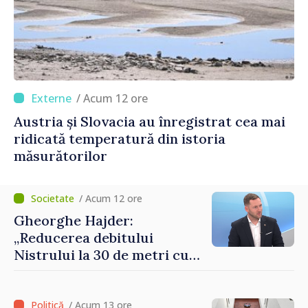
/ Acum 12 ore
Austria și Slovacia au înregistrat cea mai
ridicată temperatură din istoria
măsurătorilor
/ Acum 12 ore
Gheorghe Hajder:
„Reducerea debitului
Nistrului la 30 de metri cubi
pe secundă ar însemna o
„catastrofă naturală”
/ Acum 13 ore