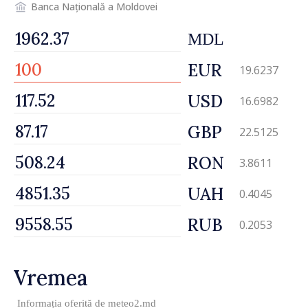
Banca Națională a Moldovei
MDL
EUR
19.6237
USD
16.6982
GBP
22.5125
RON
3.8611
UAH
0.4045
RUB
0.2053
Vremea
Informația oferită de
meteo2.md