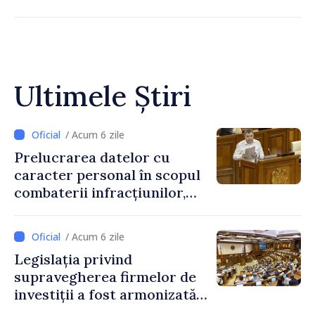
Ultimele Știri
/ Acum 6 zile
Prelucrarea datelor cu
caracter personal în scopul
combaterii infracțiunilor,
reglementată de o nouă lege
/ Acum 6 zile
Legislația privind
supravegherea firmelor de
investiții a fost armonizată
cu normele UE