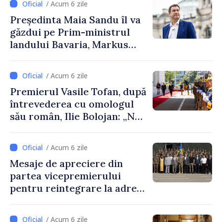
/ Acum 6 zile
Președinta Maia Sandu îl va
găzdui pe Prim-ministrul
landului Bavaria, Markus
Söder
/ Acum 6 zile
Premierul Vasile Tofan, după
întrevederea cu omologul
său român, Ilie Bolojan: „Ne
dorim să transformăm
apropierea dintre țările
/ Acum 6 zile
noastre în mai multe
Mesaje de apreciere din
investiții și oportunități
partea vicepremierului
pentru oameni”
pentru reintegrare la adresa
celor responsabili din partea
Republicii Moldova de
/ Acum 6 zile