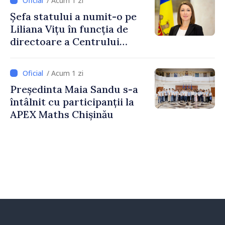
/ Acum 1 zi
Naționale de Apărare
Șefa statului a numit-o pe
Liliana Vițu în funcția de
directoare a Centrului
pentru Comunicare
Strategică și Contracarare a
/ Acum 1 zi
Dezinformării
Președinta Maia Sandu s-a
întâlnit cu participanții la
APEX Maths Chișinău