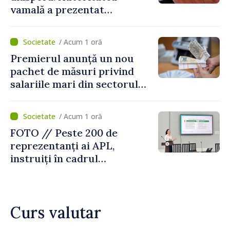
vamală a prezentat
facilitățile oferite la
revenirea în țară
/ Acum 1 oră
Premierul anunță un nou
pachet de măsuri privind
salariile mari din sectorul
public
/ Acum 1 oră
FOTO // Peste 200 de
reprezentanți ai APL,
instruiți în cadrul
Platformelor Locale de
Mediu privind aplicarea a
două regulamente din
Curs valutar
domeniu