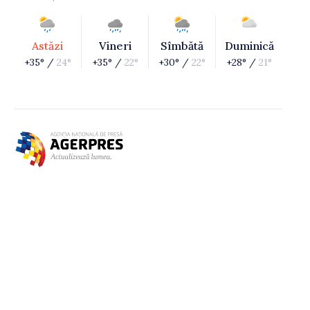
Astăzi
Vineri
Sîmbătă
Duminică
+35° /
24°
+35° /
22°
+30° /
22°
+28° /
21°