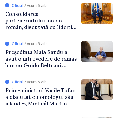
/ Acum 6 zile
Consolidarea
parteneriatului moldo-
român, discutată cu liderii
Parlamentului României
/ Acum 6 zile
Președinta Maia Sandu a
avut o întrevedere de rămas
bun cu Guido Beltrani,
directorul Biroului de
Cooperare al Elveției în
/ Acum 6 zile
Republica Moldova
Prim-ministrul Vasile Tofan
a discutat cu omologul său
irlandez, Micheál Martin