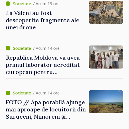
/ Acum 13 ore
La Văleni au fost
descoperite fragmente ale
unei drone
/ Acum 14 ore
Republica Moldova va avea
primul laborator acreditat
european pentru
diagnosticul virusurilor
viței-de-vie
/ Acum 14 ore
FOTO // Apa potabilă ajunge
mai aproape de locuitorii din
Suruceni, Nimoreni și
Malcoci, raionul Ialoveni