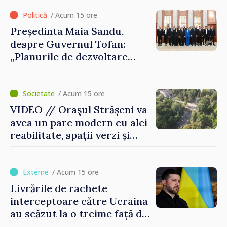
/ Acum 15 ore
Președinta Maia Sandu,
despre Guvernul Tofan:
„Planurile de dezvoltare
sunt mari și ambițioase. Este
nevoie de multă energie și
stabilitate pentru a reuși”
/ Acum 15 ore
VIDEO // Oraşul Strășeni va
avea un parc modern cu alei
reabilitate, spații verzi și
zone pentru copii
/ Acum 15 ore
Livrările de rachete
interceptoare către Ucraina
au scăzut la o treime față de
anul trecut