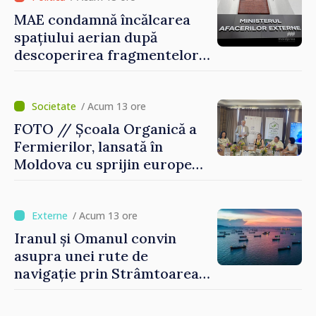
MAE condamnă încălcarea
spațiului aerian după
descoperirea fragmentelor
dronei de la Văleni
/ Acum 13 ore
FOTO // Școala Organică a
Fermierilor, lansată în
Moldova cu sprijin european
pentru dezvoltarea
agriculturii durabile
/ Acum 13 ore
Iranul și Omanul convin
asupra unei rute de
navigație prin Strâmtoarea
Ormuz