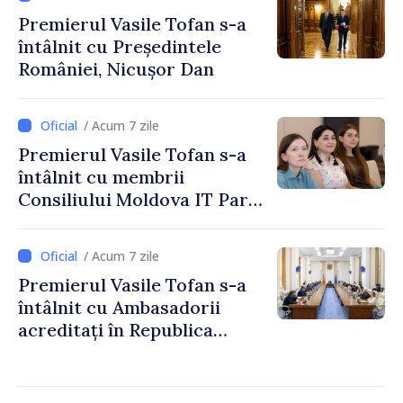
menținerea păcii și ordinii de
Premierul Vasile Tofan s-a
drept în perimetrul Zonei de
întâlnit cu Președintele
Securitate
României, Nicușor Dan
/ Acum 7 zile
Premierul Vasile Tofan s-a
întâlnit cu membrii
Consiliului Moldova IT Park:
„Guvernul va fi un aliat al
industriei IT”
/ Acum 7 zile
Premierul Vasile Tofan s-a
întâlnit cu Ambasadorii
acreditați în Republica
Moldova: „Vrem să
transformăm sprijinul
extern în investiții și