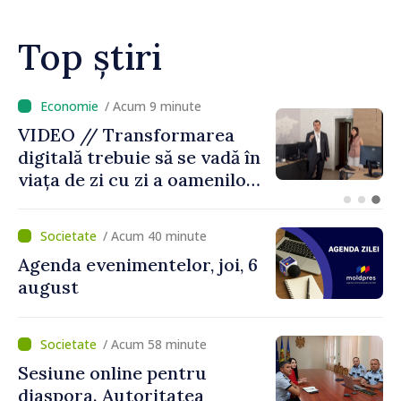
oportunități pentru
cetățeni”
Top știri
/ Acum 4 minute
Guvernul intensifică
măsurile pentru a evita o
criză a apei în Chișinău
/ Acum 40 minute
Agenda evenimentelor, joi, 6
august
/ Acum 58 minute
Sesiune online pentru
diaspora. Autoritatea