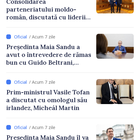
Consolidarea
parteneriatului moldo-
român, discutată cu liderii
Parlamentului României
/ Acum 7 zile
Președinta Maia Sandu a
avut o întrevedere de rămas
bun cu Guido Beltrani,
directorul Biroului de
Cooperare al Elveției în
/ Acum 7 zile
Republica Moldova
Prim-ministrul Vasile Tofan
a discutat cu omologul său
irlandez, Micheál Martin
/ Acum 7 zile
Președinta Maia Sandu îl va