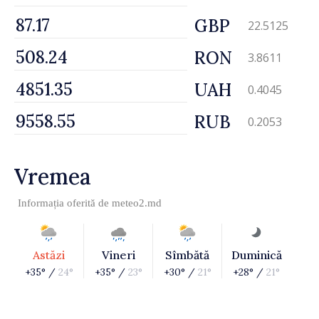
GBP
22.5125
RON
3.8611
UAH
0.4045
RUB
0.2053
Vremea
Informația oferită de
meteo2.md
Astăzi
Vineri
Sîmbătă
Duminică
+35° /
24°
+35° /
23°
+30° /
21°
+28° /
21°