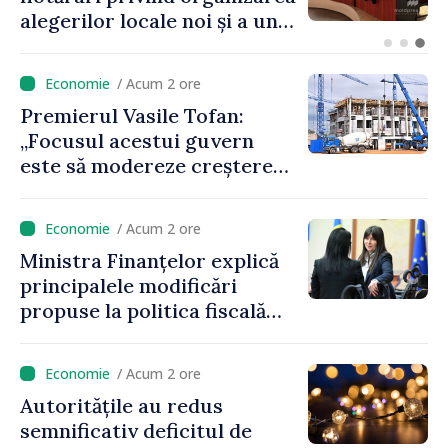
bulgar, Rumen Radev
/ Acum 2 ore
Premierul Vasile Tofan:
„Focusul acestui guvern
este să modereze creșterea
prețurilor la imobiliare”
/ Acum 2 ore
Ministra Finanțelor explică
principalele modificări
propuse la politica fiscală
2027 privind impozitul pe
venit
/ Acum 2 ore
Autoritățile au redus
semnificativ deficitul de