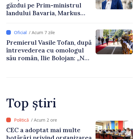
găzdui pe Prim-ministrul
landului Bavaria, Markus
Söder
/ Acum 7 zile
Premierul Vasile Tofan, după
întrevederea cu omologul
său român, Ilie Bolojan: „Ne
dorim să transformăm
apropierea dintre țările
noastre în mai multe
investiții și oportunități
pentru oameni”
Top știri
/ Acum 2 ore
Prim-ministrul Vasile Tofan
a discutat cu omologul său