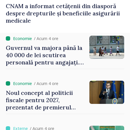
CNAM a informat cetățenii din diasporă
despre drepturile și beneficiile asigurării
medicale
/ Acum 4 ore
Guvernul va majora până la
40 000 de lei scutirea
personală pentru angajați.
Vasile Tofan: „Aproape 800
de milioane de lei îi lăsăm
oamenilor”
/ Acum 4 ore
Noul concept al politicii
fiscale pentru 2027,
prezentat de premierul
Vasile Tofan: „Taxăm mai
puțin munca, stimulăm
investițiile, taxăm viciile și
/ Acum 4 ore