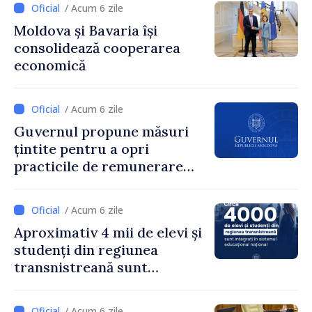
/ Acum 6 zile
Moldova și Bavaria își
consolidează cooperarea
economică
/ Acum 6 zile
Guvernul propune măsuri
țintite pentru a opri
practicile de remunerare
exagerată
/ Acum 6 zile
Aproximativ 4 mii de elevi și
studenți din regiunea
transnistreană sunt
integrați în sistemul
educațional național
/ Acum 6 zile