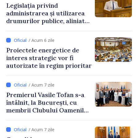
Legislația privind
administrarea și utilizarea
drumurilor publice, aliniată
la standardele UE
/ Acum 6 zile
Proiectele energetice de
interes strategic vor fi
autorizate în regim prioritar
/ Acum 7 zile
Premierul Vasile Tofan s-a
întâlnit, la București, cu
membrii Clubului Oamenilor
de Afaceri Basarabeni
/ Acum 7 zile