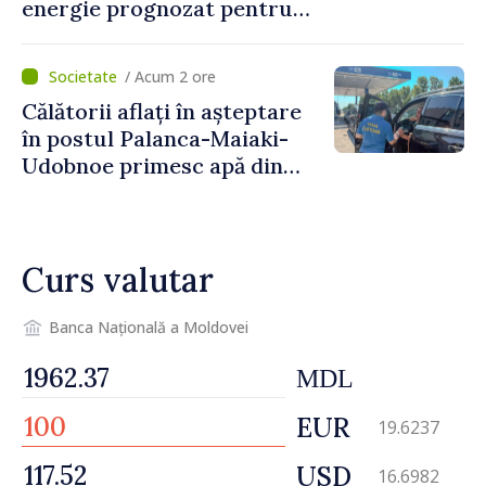
energie prognozat pentru
astăzi
/ Acum 2 ore
Călătorii aflați în așteptare
în postul Palanca-Maiaki-
Udobnoe primesc apă din
partea funcționarilor vamali
și a polițiștilor de frontieră
Curs valutar
Banca Națională a Moldovei
MDL
EUR
19.6237
USD
16.6982