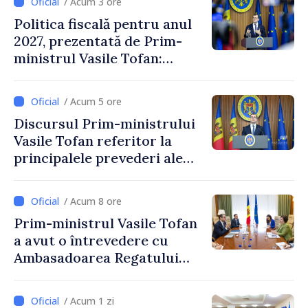
/ Acum 3 ore
Politica fiscală pentru anul
2027, prezentată de Prim-
ministrul Vasile Tofan:
Reducerea poverii pe muncă,
stimularea investițiilor și o
/ Acum 5 ore
taxare mai echitabilă
Discursul Prim-ministrului
Vasile Tofan referitor la
principalele prevederi ale
politicii fiscale pentru anul
2027
/ Acum 8 ore
Prim-ministrul Vasile Tofan
a avut o întrevedere cu
Ambasadoarea Regatului
Unit al Marii Britanii și
Irlandei de Nord, Fern
/ Acum 1 zi