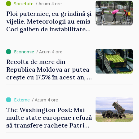
/ Acum 4 ore
Ploi puternice, cu grindină și
vijelie. Meteorologii au emis
Cod galben de instabilitate
atmosferică
/ Acum 4 ore
Recolta de mere din
Republica Moldova ar putea
crește cu 17,5% în acest an, în
timp ce producția din UE
este estimată în scădere
/ Acum 4 ore
The Washington Post: Mai
multe state europene refuză
să transfere rachete Patriot
Ucrainei