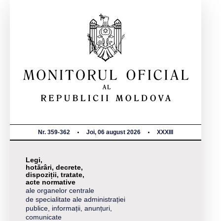
Nr. 359-362
Joi, 06 august 2026
XXXIII
Legi,
hotărâri, decrete,
dispoziții, tratate,
acte normative
ale organelor centrale
de specialitate ale administrației
publice, informații, anunțuri,
comunicate