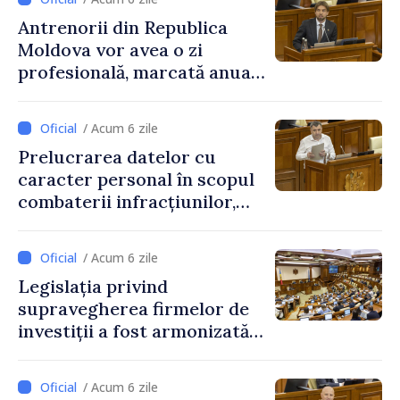
Antrenorii din Republica
Moldova vor avea o zi
profesională, marcată anual
pe 25 septembrie
/ Acum 6 zile
Prelucrarea datelor cu
caracter personal în scopul
combaterii infracțiunilor,
reglementată de o nouă lege
/ Acum 6 zile
Legislația privind
supravegherea firmelor de
investiții a fost armonizată
cu normele UE
/ Acum 6 zile