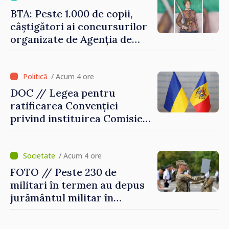
echilibrăm taxarea
BTA: Peste 1.000 de copii,
consumului”
câștigători ai concursurilor
organizate de Agenția de
Stat pentru Bulgarii din
Străinătate, vor fi premiați
/ Acum 4 ore
DOC // Legea pentru
ratificarea Convenției
privind instituirea Comisiei
Internaționale de Reclamații
pentru Ucraina, publicată în
Monitorul Oficial
/ Acum 4 ore
FOTO // Peste 230 de
militari în termen au depus
jurământul militar în
garnizoana Chișinău