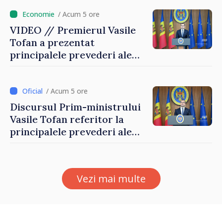
/ Acum 5 ore
VIDEO // Premierul Vasile
Tofan a prezentat
principalele prevederi ale
politicii fiscale pentru anul
2027
/ Acum 5 ore
Discursul Prim-ministrului
Vasile Tofan referitor la
principalele prevederi ale
politicii fiscale pentru anul
2027
Vezi mai multe