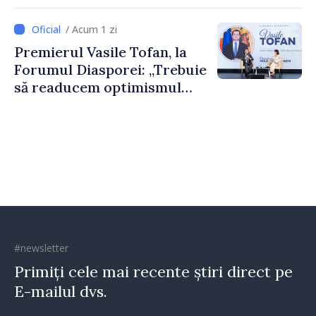
nevoie de fiecare dintre
dumneavoastră pentru a
/ Acum 1 zi
construi comunități mai
Premierul Vasile Tofan, la
puternice”
Forumul Diasporei: „Trebuie
să readucem optimismul
oamenilor și încrederea că
Republica Moldova merge în
direcția corectă”
#newsletter
Primiți cele mai recente știri direct pe
E-mailul dvs.