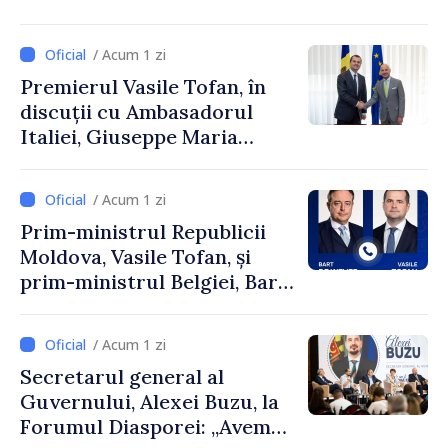
și Ambasadorul Turciei,
Uygar Mustafa Sertel
/ Acum 1 zi
Premierul Vasile Tofan, în
discuții cu Ambasadorul
Italiei, Giuseppe Maria
Perricone
/ Acum 1 zi
Prim-ministrul Republicii
Moldova, Vasile Tofan, și
prim-ministrul Belgiei, Bart
De Wever, au discutat
despre parcursul european
/ Acum 1 zi
al Republicii Moldova.
Secretarul general al
Guvernului, Alexei Buzu, la
Forumul Diasporei: „Avem