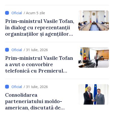
resurselor de apă, aprobate
de CNMC
/ Acum 5 zile
Prim-ministrul Vasile Tofan,
în dialog cu reprezentanții
organizațiilor și agențiilor
internaționale din Republica
Moldova
/ 31 Iulie, 2026
Prim-ministrul Vasile Tofan
a avut o convorbire
telefonică cu Premierul
Ucrainei, Sergii Korețkii
/ 31 Iulie, 2026
Consolidarea
parteneriatului moldo-
american, discutată de
Prim-ministrul Vasile Tofan