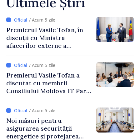
Ultimele Știri
/ Acum 5 zile
Premierul Vasile Tofan, în
discuții cu Ministra
afacerilor externe a
Letoniei, Baiba Braže
/ Acum 5 zile
Premierul Vasile Tofan a
discutat cu membrii
Consiliului Moldova IT Park:
„Guvernul va fi un aliat al
industriei IT”
/ Acum 5 zile
Noi măsuri pentru
asigurarea securității
energetice și protejarea