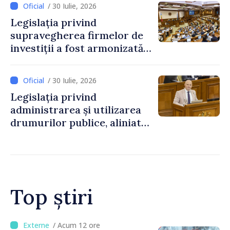
/ 30 Iulie, 2026
Legislația privind
supravegherea firmelor de
investiții a fost armonizată
cu normele UE
/ 30 Iulie, 2026
Legislația privind
administrarea și utilizarea
drumurilor publice, aliniată
la standardele UE
Top știri
/ Acum 8 ore