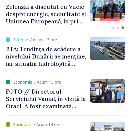
Bulgaria: Ambasadoarea
Ucrainei, convocată la
Ministerul de Externe în
legătură cu drona prăbușită
/ Acum 13 ore
BTA: Tendința de scădere a
nivelului Dunării se menține,
iar situația hidrologică
rămâne dificilă
/ Acum 13 ore
FOTO // Directorul
Serviciului Vamal, în vizită la
Otaci: A fost examinată
posibilitatea dotării Zonei de
control vamal cu un scanner
/ Acum 14 ore
performant