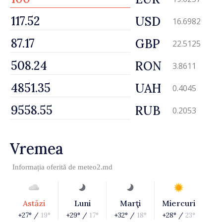
USD
16.6982
GBP
22.5125
RON
3.8611
UAH
0.4045
RUB
0.2053
Vremea
Informația oferită de
meteo2.md
Astăzi
Luni
Marţi
Miercuri
+27° /
19°
+29° /
17°
+32° /
18°
+28° /
23°