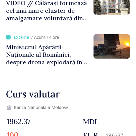
VIDEO // Călărași formează
cel mai mare cluster de
amalgamare voluntară din
Republica Moldova. Consiliul
orășenesc a aprobat decizia
/ Acum 14 ore
finală
Ministerul Apărării
Naționale al României,
despre drona explodată în
Bulgaria: „Radarele noastre
nu au detectat niciun
vehicul aerian”
Curs valutar
Banca Națională a Moldovei
MDL
EUR
19.6237