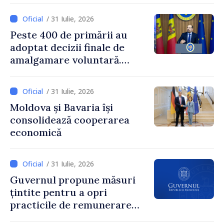
și însărcinatul cu afaceri al
/ 31 Iulie, 2026
SUA, Nick Pietrowicz
Peste 400 de primării au
adoptat decizii finale de
amalgamare voluntară.
Secretarul general al
Guvernului, Alexei Buzu:
/ 31 Iulie, 2026
„85,5% dintre primării au
Moldova și Bavaria își
inițiat procesul. Le
consolidează cooperarea
mulțumim aleșilor locali
economică
pentru că au pus pe primul
loc interesul oamenilor și
dezvoltar
/ 31 Iulie, 2026
Guvernul propune măsuri
țintite pentru a opri
practicile de remunerare
exagerată