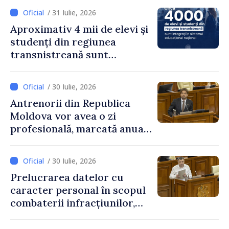
/ 31 Iulie, 2026
Aproximativ 4 mii de elevi și
studenți din regiunea
transnistreană sunt
integrați în sistemul
educațional național
/ 30 Iulie, 2026
Antrenorii din Republica
Moldova vor avea o zi
profesională, marcată anual
pe 25 septembrie
/ 30 Iulie, 2026
Prelucrarea datelor cu
caracter personal în scopul
combaterii infracțiunilor,
reglementată de o nouă lege