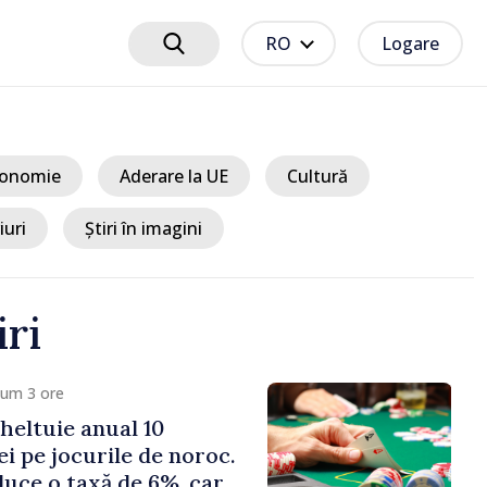
RO
Logare
onomie
Aderare la UE
Cultură
iuri
Știri în imagini
iri
cum 3 ore
heltuie anual 10
ei pe jocurile de noroc.
duce o taxă de 6%, care