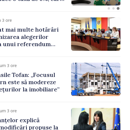
te 500 de milioane de
 3 ore
t mai multe hotărâri
nizarea alegerilor
i a unui referendum
l Delacău, raionul
cum 3 ore
sile Tofan: „Focusul
rn este să modereze
țurilor la imobiliare”
cum 3 ore
anțelor explică
 modificări propuse la