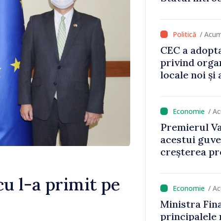
va aduce pes
lei la buget
/ Acum
CEC a adopta
privind orga
locale noi ș
local în satu
Anenii Noi
/ A
Premierul Va
acestui guve
creșterea pre
u l-a primit pe
/ A
Ministra Fin
principalele