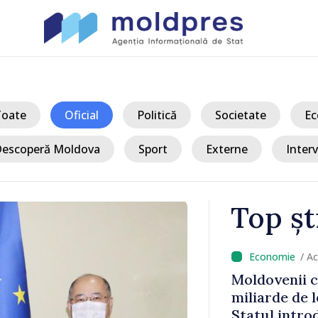
Toate
Oficial
Politică
Societate
Ec
escoperă Moldova
Sport
Externe
Interv
Top șt
/ A
ofan a
Moldovenii c
u bulgar,
miliarde de l
Statul intro