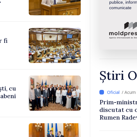
E
publice, inform
comunicate
 fi
Știri O
ti, cu
/ Acum 
rabeni
Prim-ministr
discutat cu 
Rumen Rade