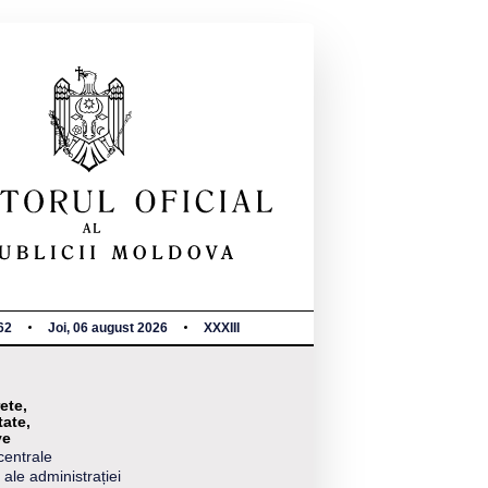
62
Joi, 06 august 2026
XXXIII
ete,
tate,
ve
centrale
 ale administrației