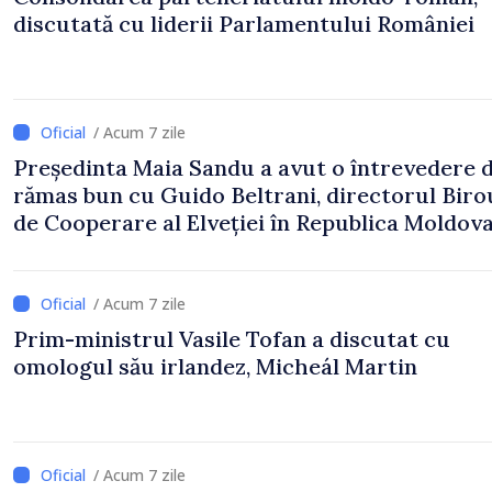
discutată cu liderii Parlamentului României
/ Acum 7 zile
Președinta Maia Sandu a avut o întrevedere 
rămas bun cu Guido Beltrani, directorul Biro
de Cooperare al Elveției în Republica Moldov
/ Acum 7 zile
Prim-ministrul Vasile Tofan a discutat cu
omologul său irlandez, Micheál Martin
/ Acum 7 zile