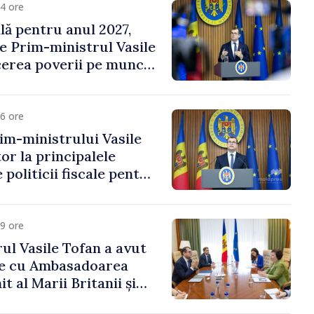
4 ore
ală pentru anul 2027,
e Prim-ministrul Vasile
erea poverii pe muncă,
vestițiilor și o taxare
lă
6 ore
im-ministrului Vasile
or la principalele
 politicii fiscale pentru
9 ore
ul Vasile Tofan a avut
re cu Ambasadoarea
t al Marii Britanii și
Nord, Fern Horine