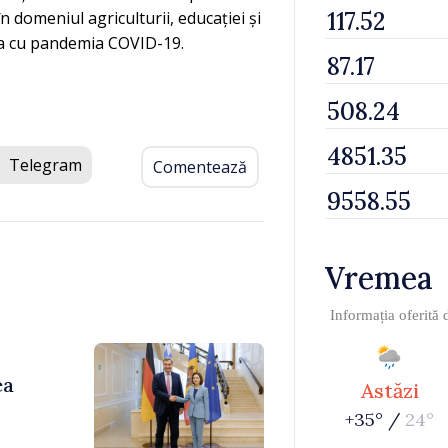
n domeniul agriculturii, educației și
pta cu pandemia COVID-19.
Telegram
Comentează
Vremea
Informația oferită
ea
Astăzi
+35° /
24°