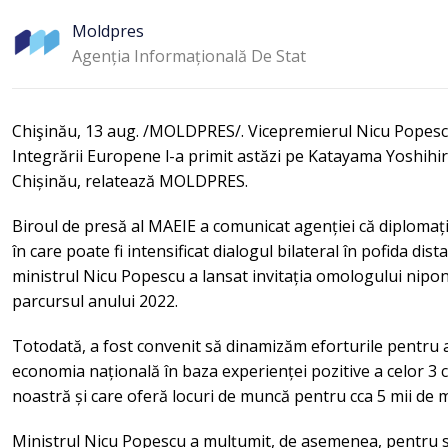
Moldpres
Agenția Informațională De Stat
Chişinău, 13 aug. /MOLDPRES/. Vicepremierul Nicu Popescu,
Integrării Europene l-a primit astăzi pe Katayama Yoshihi
Chișinău, relatează MOLDPRES.
Biroul de presă al MAEIE a comunicat agenției că diplomaț
în care poate fi intensificat dialogul bilateral în pofida dist
ministrul Nicu Popescu a lansat invitația omologului nipon 
parcursul anului 2022.
Totodată, a fost convenit să dinamizăm eforturile pentru a
economia națională în baza experienței pozitive a celor 3 c
noastră și care oferă locuri de muncă pentru cca 5 mii de 
Ministrul Nicu Popescu a mulțumit, de asemenea, pentru s