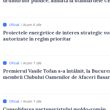
drumurilor publice, aliniată la standardele U
/ Acum 6 zile
Proiectele energetice de interes strategic vor
autorizate în regim prioritar
/ Acum 7 zile
Premierul Vasile Tofan s-a întâlnit, la Bucureș
membrii Clubului Oamenilor de Afaceri Basa
/ Acum 7 zile
Consolidarea parteneriatului moldo-român,