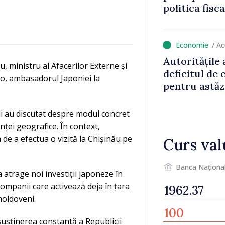
politica fisc
impozitul pe
/ A
Autoritățile
 ministru al Afacerilor Externe și
deficitul de
ro, ambasadorul Japoniei la
pentru astăz
ii au discutat despre modul concret
anței geografice. În context,
de a efectua o vizită la Chișinău pe
Curs val
Banca Naționa
 atrage noi investiții japoneze în
ompanii care activează deja în țara
moldoveni.
usținerea constantă a Republicii