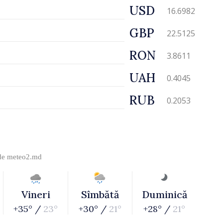
USD
16.6982
GBP
22.5125
RON
3.8611
UAH
0.4045
RUB
0.2053
 de
meteo2.md
Vineri
Sîmbătă
Duminică
+35° /
23°
+30° /
21°
+28° /
21°