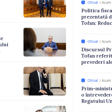
/ Acum 
Politica fisc
prezentată d
Tofan: Reduc
stimularea in
mai echitabi
de
/ Acum 
ului
Discursul Pr
a
Tofan referit
prevederi ale
anul 2027
/ Acum 
Prim-ministr
o întrevede
Regatului Uni
Irlandei de 