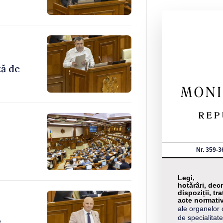
tă de
Nr. 359-3
Legi,
hotărâri, decr
dispoziții, tra
acte normati
ale organelor 
de specialitate