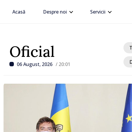
Acasă
Despre noi
Servicii
Oficial
D
06 August, 2026
/ 20:01
/ Acum 3 ore
Prim-ministrul Vasile T
discutat cu omologul să
Rumen Radev