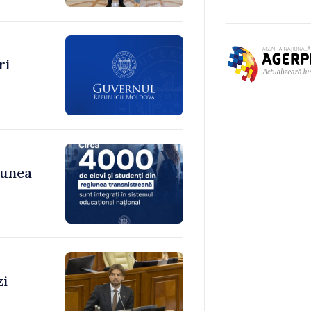
ri
iunea
zi