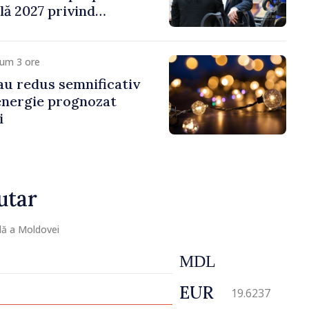
ală 2027 privind
 venit
cum 3 ore
 au redus semnificativ
 energie prognozat
i
utar
lă a Moldovei
MDL
EUR
19.6237