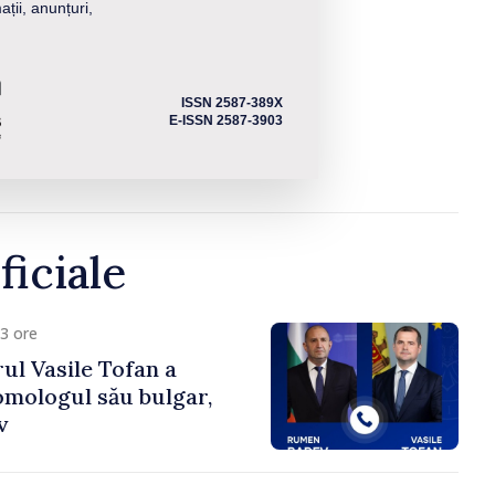
ații, anunțuri,
ISSN 2587-389X
E-ISSN 2587-3903
ficiale
3 ore
ul Vasile Tofan a
omologul său bulgar,
v