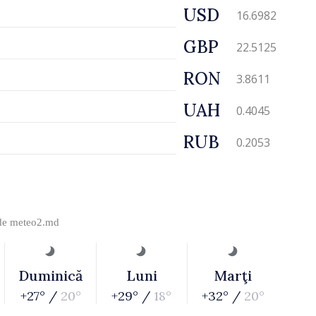
USD
16.6982
GBP
22.5125
RON
3.8611
UAH
0.4045
RUB
0.2053
 de
meteo2.md
Duminică
Luni
Marţi
+27° /
20°
+29° /
18°
+32° /
20°