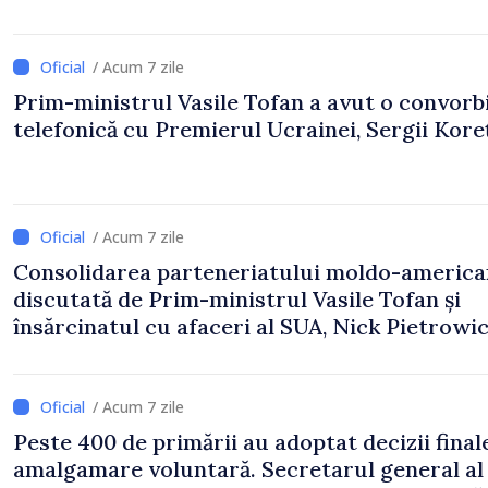
/ Acum 7 zile
Prim-ministrul Vasile Tofan a avut o convorb
telefonică cu Premierul Ucrainei, Sergii Koreț
/ Acum 7 zile
Consolidarea parteneriatului moldo-america
discutată de Prim-ministrul Vasile Tofan și
însărcinatul cu afaceri al SUA, Nick Pietrowi
/ Acum 7 zile
Peste 400 de primării au adoptat decizii final
amalgamare voluntară. Secretarul general al