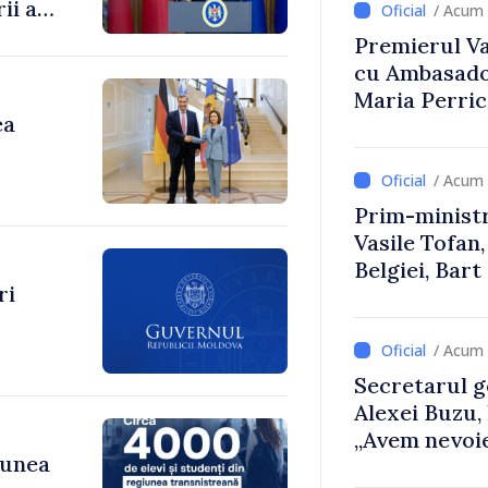
ii au
/ Acum 
Premierul Vas
enilor
cu Ambasador
Maria Perri
ea
/ Acum 
Prim-ministr
Vasile Tofan,
Belgiei, Bar
ri
despre parcu
Republicii M
/ Acum 
Secretarul g
Alexei Buzu,
„Avem nevoie
iunea
dumneavoast