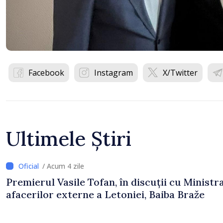
Facebook
Instagram
X/Twitter
Ultimele Știri
/ Acum 4 zile
Premierul Vasile Tofan, în discuții cu Ministr
afacerilor externe a Letoniei, Baiba Braže