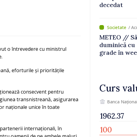
decedat
/ Ac
METEO // Sâ
duminică cu 
vut o întrevedere cu ministrul
grade în we
e.
ană, eforturile și prioritățile
Curs val
 acționează consecvent pentru
egiunea transnistreană, asigurarea
Banca Naționa
ilor naționale unice în toate
partenerii internaționali, în
pentru oamenii de pe ambele maluri