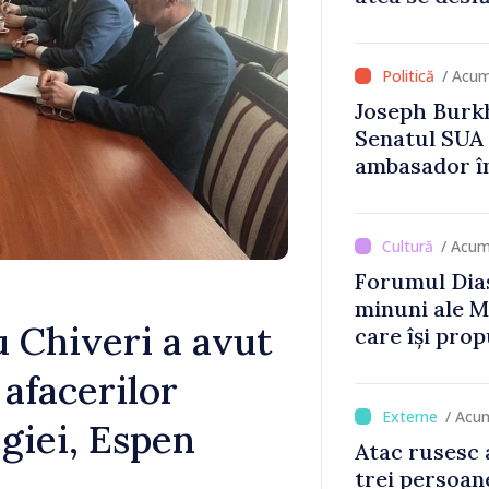
Britanie și 
/ Acum
Joseph Burkh
Senatul SUA î
ambasador î
/ Acum
Forumul Dias
minuni ale M
 Chiveri a avut
care își prop
din diaspora
 afacerilor
/ Acu
giei, Espen
Atac rusesc 
trei persoane