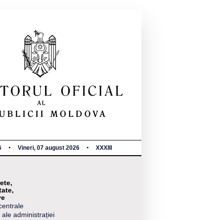
6
Vineri, 07 august 2026
XXXIII
ete,
tate,
ve
centrale
 ale administrației