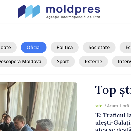
Toate
Oficial
Politică
Societate
Ec
escoperă Moldova
Sport
Externe
Interv
Top șt
/ Ac
Moldova sun
 fluidizat;
Șchiopu, an
 în condiții
construiește