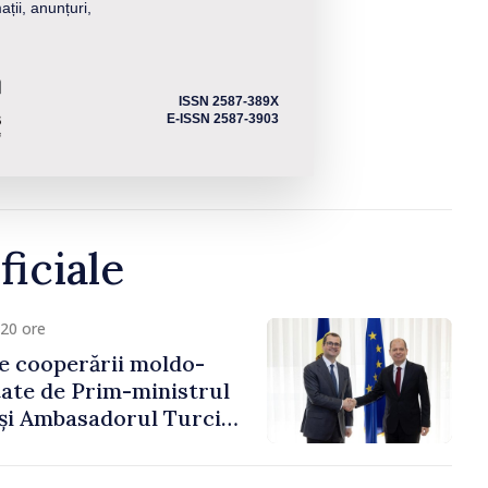
ații, anunțuri,
ISSN 2587-389X
E-ISSN 2587-3903
ficiale
20 ore
e cooperării moldo-
tate de Prim-ministrul
 și Ambasadorul Turciei,
fa Sertel