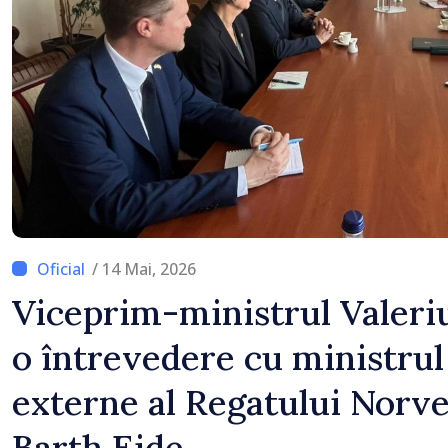
normale
/ 14 Mai, 2026
Viceprim-ministrul Valeriu
o întrevedere cu ministrul
externe al Regatului Norve
Barth Eide