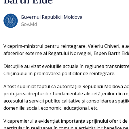
Guvernul Republicii Moldova
Gov.md
Viceprim-ministrul pentru reintegrare, Valeriu Chiveri, a a
afacerilor externe al Regatului Norvegiei, Espen Barth Eid
Discuțiile au vizat evoluțiile actuale în regiunea transnistre
Chișinăului în promovarea politicilor de reintegrare.
A fost subliniat faptul că autoritățile Republicii Moldova
protejarea drepturilor fundamentale ale cetățenilor din r
accesului la servicii publice calitative și consolidarea spați
domeniile: social, economic, educațional, etc.
Vicepremierul a evidențiat importanța sprijinului oferit de 
particular în realizarea în comun a activităților benefice 