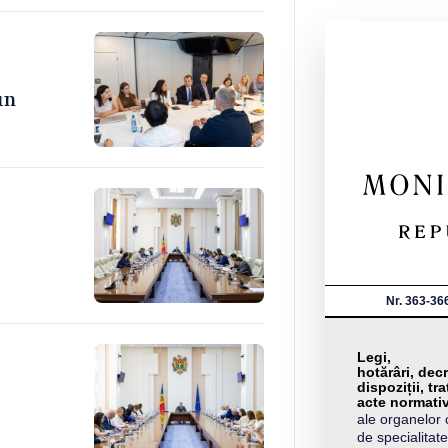
un
Nr. 363-36
Legi,
hotărâri, decr
dispoziții, tra
acte normati
ale organelor 
de specialitate