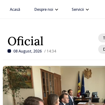
Acasă
Despre noi
Servicii
Oficial
D
08 August, 2026
/ 14:34
/ Acum 1 oră
UPDATE: Traficul la PTF
Giurgiulești-Galația fost
activitatea se desfășoară