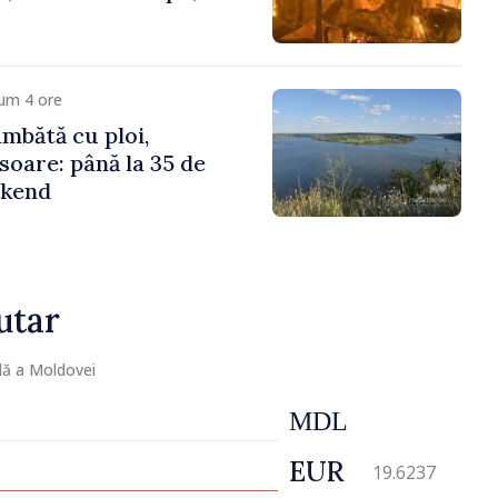
um 4 ore
mbătă cu ploi,
soare: până la 35 de
ekend
utar
lă a Moldovei
MDL
EUR
19.6237