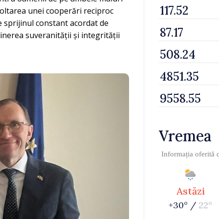
voltarea unei cooperări reciproc
e sprijinul constant acordat de
erea suveranității și integrității
Vremea
Informația oferită
Astăzi
+30° /
22°