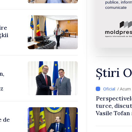
publice, inform
comunicate
ire
kii
Știri O
n,
cz
/ Acum 
Perspectivel
turce, discu
Vasile Tofan
e de
Uygar Musta