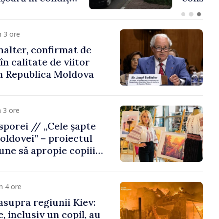
Republica Moldova
 3 ore
alter, confirmat de
n calitate de viitor
n Republica Moldova
 3 ore
porei // „Cele șapte
oldovei” – proiectul
une să apropie copiii
 de țara de origine
m 4 ore
asupra regiunii Kiev:
, inclusiv un copil, au