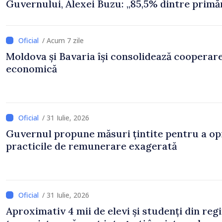
Guvernului, Alexei Buzu: „85,5% dintre primăr
inițiat procesul. Le mulțumim aleșilor locali
pentru că au pus pe primul loc interesul oam
și dezvoltar
/ Acum 7 zile
Moldova și Bavaria își consolidează cooperar
economică
/ 31 Iulie, 2026
Guvernul propune măsuri țintite pentru a op
practicile de remunerare exagerată
/ 31 Iulie, 2026
Aproximativ 4 mii de elevi și studenți din reg