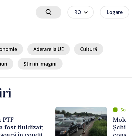
RO
Logare
onomie
Aderare la UE
Cultură
iuri
Știri în imagini
iri
um 2 ore
t EU // Tamara
treprenoarea care
 punți între Marea