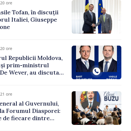
20 ore
ile Tofan, în discuții
ul Italiei, Giuseppe
cone
20 ore
ul Republicii Moldova,
 și prim-ministrul
t De Wever, au discutat
rsul european al
oldova.
21 ore
eneral al Guvernului,
 la Forumul Diasporei:
 de fiecare dintre
ră pentru a construi