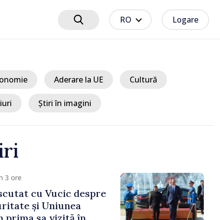
RO
Logare
onomie
Aderare la UE
Cultură
iuri
Știri în imagini
iri
m 4 ore
a de scădere a nivelului
nține, iar situația
rămâne dificilă