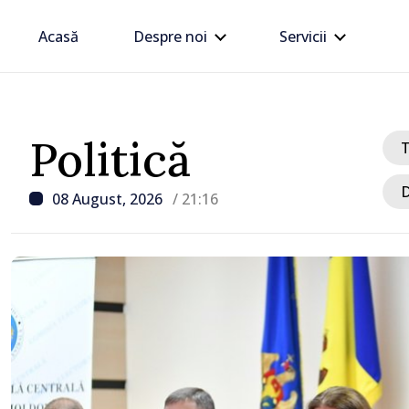
Acasă
Despre noi
Servicii
Politică
D
08 August, 2026
/ 21:16
/ Acum 3 ore
Zelenski a discutat cu V
energie, securitate și U
Europeană, în prima sa vi