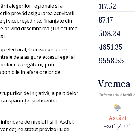
rii alegerilor regionale și a
erile prevăd asigurarea activității
 și vicepreședinte, finanțate din
e privind desemnarea și înlocuirea
ei.
scop electoral, Comisia propune
entrale de a asigura accesul egal al
irilor cu alegătorii, prin
sponibile în afara orelor de
Vremea
upurilor de inițiativă, a partidelor
Informația oferită
transparenței și eficienței
Astăzi
ferioare de nivelul I și II. Astfel,
+30° /
22°
vor deține statut provizoriu de