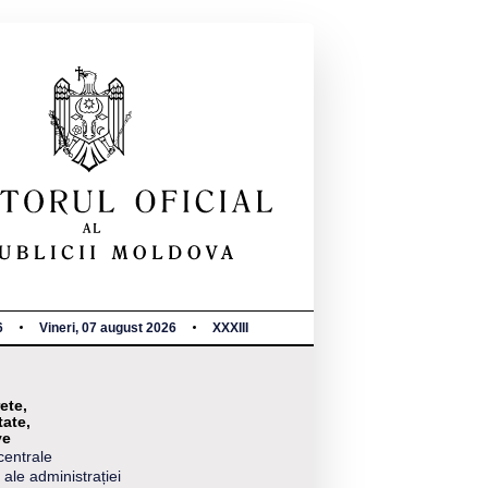
6
Vineri, 07 august 2026
XXXIII
ete,
tate,
ve
centrale
 ale administrației