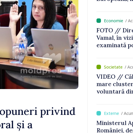
/ A
FOTO // Dire
Vamal, în vizi
examinată po
Zonei de con
scanner per
/ Ac
VIDEO // Căl
mare cluste
voluntară di
Consiliul or
decizia final
ropuneri privind
/ Acu
al și a
Ministerul A
României, de