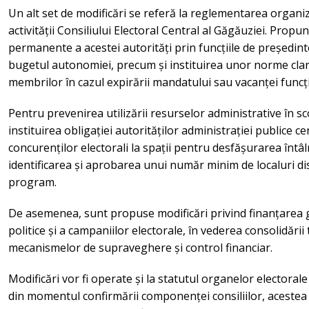
Un alt set de modificări se referă la reglementarea organiză
activității Consiliului Electoral Central al Găgăuziei. Propun
permanente a acestei autorități prin funcțiile de președinte
bugetul autonomiei, precum și instituirea unor norme clar
membrilor în cazul expirării mandatului sau vacanței funcți
Pentru prevenirea utilizării resurselor administrative în 
instituirea obligației autorităților administrației publice c
concurenților electorali la spații pentru desfășurarea întâln
identificarea și aprobarea unui număr minim de localuri di
program.
De asemenea, sunt propuse modificări privind finanțarea gr
politice și a campaniilor electorale, în vederea consolidării 
mecanismelor de supraveghere și control financiar.
Modificări vor fi operate și la statutul organelor electorale in
din momentul confirmării componenței consiliilor, acestea 