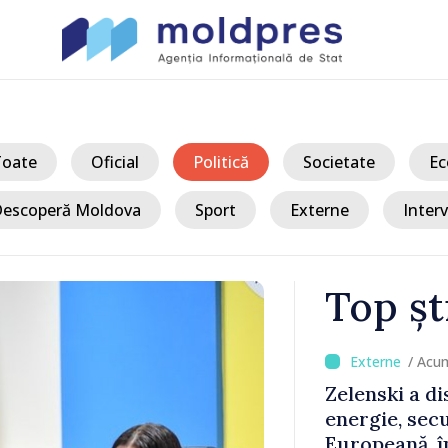
Toate
Oficial
Politică
Societate
Ec
escoperă Moldova
Sport
Externe
Interv
Top șt
/ Acu
ucic despre
BTA: Tendinț
niunea
Dunării se me
zită în
hidrologică 