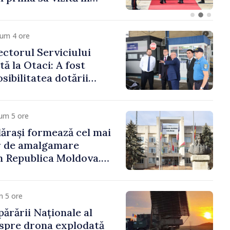
cum 4 ore
ctorul Serviciului
tă la Otaci: A fost
sibilitatea dotării
trol vamal cu un
formant
um 5 ore
ărași formează cel mai
r de amalgamare
n Republica Moldova.
ășenesc a aprobat
ă
m 5 ore
părării Naționale al
spre drona explodată