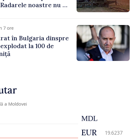
 „Radarele noastre nu au
iun vehicul aerian”
m 7 ore
trat în Bulgaria dinspre
 explodat la 100 de
niță
utar
lă a Moldovei
MDL
EUR
19.6237