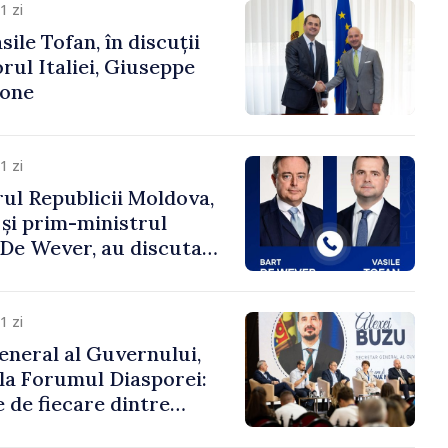
1 zi
ile Tofan, în discuții
ul Italiei, Giuseppe
cone
1 zi
ul Republicii Moldova,
 și prim-ministrul
t De Wever, au discutat
rsul european al
oldova.
1 zi
eneral al Guvernului,
 la Forumul Diasporei:
 de fiecare dintre
ră pentru a construi