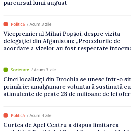
parcursul lunii august
/ Acum 3 zile
Vicepremierul Mihai Popșoi, despre vizita
delegației din Afganistan: „Procedurile de
acordare a vizelor au fost respectate întocm
s-au constatat încălcări ale prevederilor lega
/ Acum 3 zile
Cinci localități din Drochia se unesc într-o s
primărie: amalgamare voluntară susținută cu
stimulente de peste 28 de milioane de lei ofer
Guvern
/ Acum 4 zile
Curtea de Apel Centru a dispus limitarea