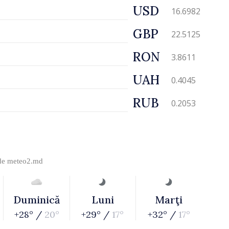
USD
16.6982
GBP
22.5125
RON
3.8611
UAH
0.4045
RUB
0.2053
 de
meteo2.md
Duminică
Luni
Marţi
+28° /
20°
+29° /
17°
+32° /
17°