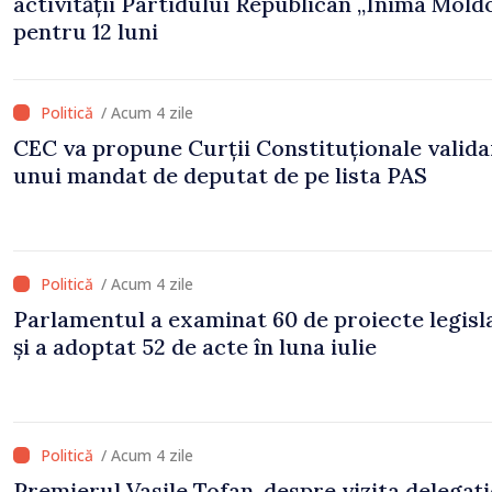
activității Partidului Republican „Inima Mold
pentru 12 luni
/ Acum 4 zile
CEC va propune Curții Constituționale valid
unui mandat de deputat de pe lista PAS
/ Acum 4 zile
Parlamentul a examinat 60 de proiecte legisl
și a adoptat 52 de acte în luna iulie
/ Acum 4 zile
Premierul Vasile Tofan, despre vizita delegați