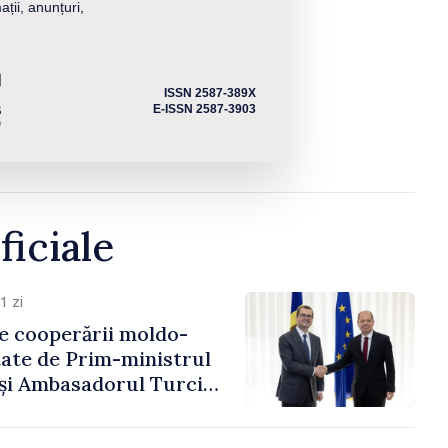
ații, anunțuri,
ISSN 2587-389X
E-ISSN 2587-3903
ficiale
1 zi
e cooperării moldo-
tate de Prim-ministrul
 și Ambasadorul Turciei,
fa Sertel