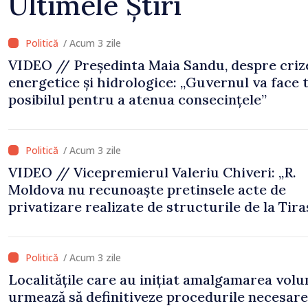
Ultimele Știri
/ Acum 3 zile
VIDEO // Președinta Maia Sandu, despre criz
energetice și hidrologice: „Guvernul va face 
posibilul pentru a atenua consecințele”
/ Acum 3 zile
VIDEO // Vicepremierul Valeriu Chiveri: „R.
Moldova nu recunoaște pretinsele acte de
privatizare realizate de structurile de la Tira
în raioanele de est”
/ Acum 3 zile
Localitățile care au inițiat amalgamarea volu
urmează să definitiveze procedurile necesare