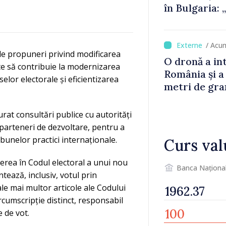
în Bulgaria:
detectat nic
/ Acu
de propuneri privind modificarea
O dronă a in
ite să contribuie la modernizarea
România și a
elor electorale și eficientizarea
metri de gra
rat consultări publice cu autorități
și parteneri de dezvoltare, pentru a
bunelor practici internaționale.
Curs val
erea în Codul electoral a unui nou
Banca Naționa
tează, inclusiv, votul prin
le mai multor articole ale Codului
ircumscripție distinct, responsabil
 de vot.