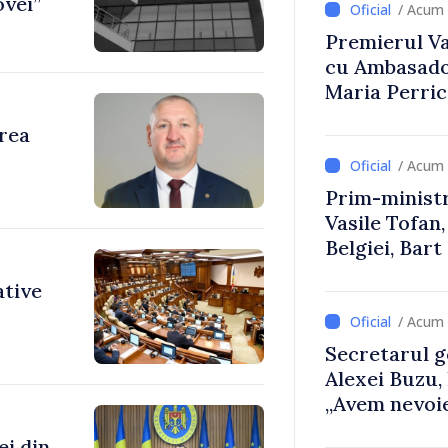
ovei”
/ Acum 
Premierul Vas
cu Ambasador
Maria Perri
area
/ Acum 
Prim-ministr
Vasile Tofan,
Belgiei, Bar
despre parcu
ative
Republicii M
/ Acum 
Secretarul g
Alexei Buzu,
„Avem nevoie
dumneavoast
ei din