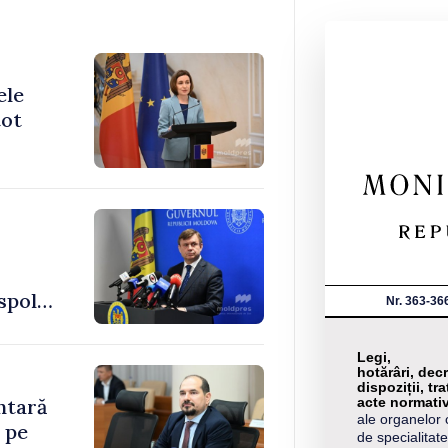
ele
tot
spol
Nr. 363-36
Legi,
hotărâri, decr
dispoziții, tra
ntară
acte normati
ale organelor 
 pe
de specialitate