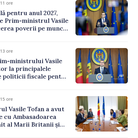
11 ore
ală pentru anul 2027,
e Prim-ministrul Vasile
erea poverii pe muncă,
vestițiilor și o taxare
lă
13 ore
im-ministrului Vasile
or la principalele
 politicii fiscale pentru
15 ore
ul Vasile Tofan a avut
re cu Ambasadoarea
t al Marii Britanii și
Nord, Fern Horine