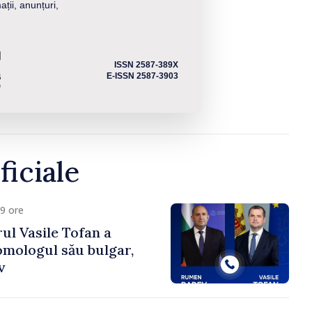
ații, anunțuri,
ISSN 2587-389X
E-ISSN 2587-3903
ficiale
9 ore
ul Vasile Tofan a
omologul său bulgar,
v