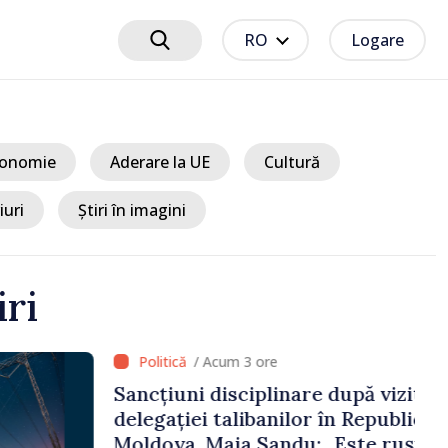
RO
Logare
onomie
Aderare la UE
Cultură
iuri
Știri în imagini
iri
 3 ore
ciplinare după vizita
libanilor în Republica
a Sandu: „Este rușinos