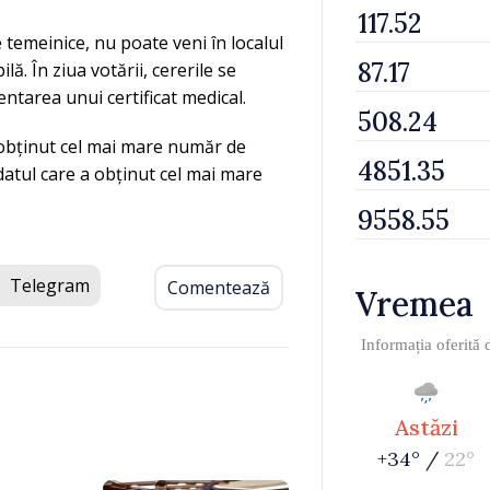
 temeinice, nu poate veni în localul
ă. În ziua votării, cererile se
ntarea unui certificat medical.
a obținut cel mai mare număr de
idatul care a obținut cel mai mare
Telegram
Comentează
Vremea
Informația oferită
Astăzi
+34° /
22°