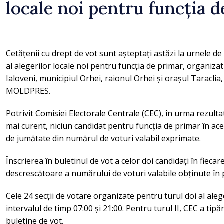
locale noi pentru funcția 
Cetățenii cu drept de vot sunt așteptați astăzi la urnele de 
al alegerilor locale noi pentru funcția de primar, organiza
Ialoveni, municipiul Orhei, raionul Orhei și orașul Taraclia
MOLDPRES.
Potrivit Comisiei Electorale Centrale (CEC), în urma rezultat
mai curent, niciun candidat pentru funcția de primar în aces
de jumătate din numărul de voturi valabil exprimate.
Înscrierea în buletinul de vot a celor doi candidați în fiecar
descrescătoare a numărului de voturi valabile obținute în p
Cele 24 secții de votare organizate pentru turul doi al alege
intervalul de timp 07:00 și 21:00. Pentru turul II, CEC a tipăr
buletine de vot.