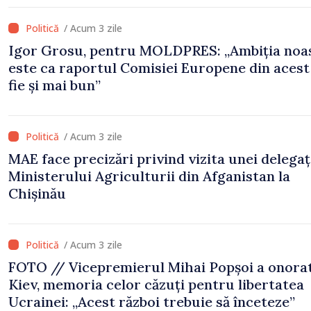
/ Acum 3 zile
Igor Grosu, pentru MOLDPRES: „Ambiția noa
este ca raportul Comisiei Europene din acest
fie și mai bun”
/ Acum 3 zile
MAE face precizări privind vizita unei delegați
Ministerului Agriculturii din Afganistan la
Chișinău
/ Acum 3 zile
FOTO // Vicepremierul Mihai Popșoi a onorat
Kiev, memoria celor căzuți pentru libertatea
Ucrainei: „Acest război trebuie să înceteze”