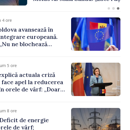
 funcții înalte nu
ica statului”
 4 ore
ldova avansează în
integrare europeană.
„Nu ne blochează
cum 5 ore
xplică actuala criză
i face apel la reducerea
n orele de vârf: „Doar
 menține prețurile la
 mic”
cum 8 ore
eficit de energie
orele de vârf;