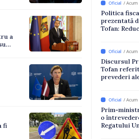
/ Acum 
Politica fisc
prezentată d
Tofan: Reduc
stimularea in
tru a
mai echitabi
su
/ Acum 
Discursul Pr
Tofan referit
prevederi ale
anul 2027
/ Acum 
Prim-ministr
o întrevede
Regatului Uni
 fi
Irlandei de 