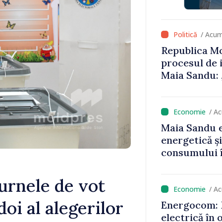
că oameni cu
cunosc polit
/ Acum
Republica Mo
procesul de 
Maia Sandu: 
niciun stat”
/ A
Maia Sandu e
energetică ș
consumului î
astfel putem
un nivel mai
 urnele de vot
/ A
doi al alegerilor
Energocom: D
electrică în 