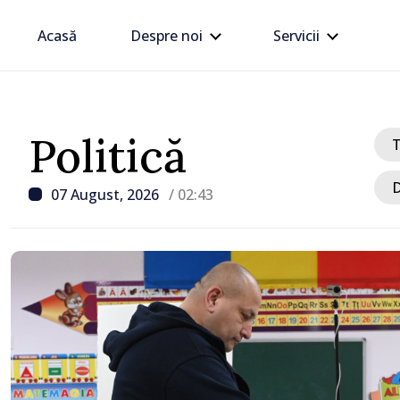
Acasă
Despre noi
Servicii
Politică
D
07 August, 2026
/ 02:43
/ Acum 3 ore
Linia electrică de 330 kV
Dnestrovsk, grav avaria
calamităților naturale