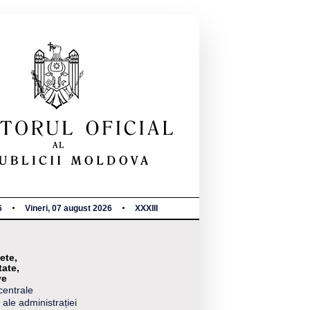
6
Vineri, 07 august 2026
XXXIII
ete,
tate,
ve
centrale
 ale administrației