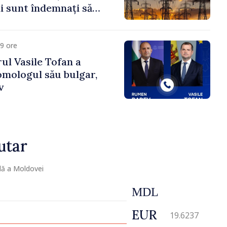
 sunt îndemnați să
că
9 ore
ul Vasile Tofan a
omologul său bulgar,
v
utar
lă a Moldovei
MDL
EUR
19.6237