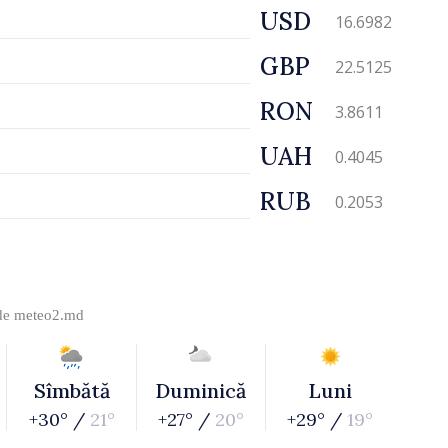
USD
16.6982
GBP
22.5125
RON
3.8611
UAH
0.4045
RUB
0.2053
 de
meteo2.md
Sîmbătă
Duminică
Luni
+30° /
21°
+27° /
20°
+29° /
19°