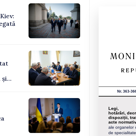
Kiev:
legată
tat
 și
Nr. 363-36
Legi,
hotărâri, decr
ca
dispoziții, tra
acte normati
ale organelor 
de specialitate