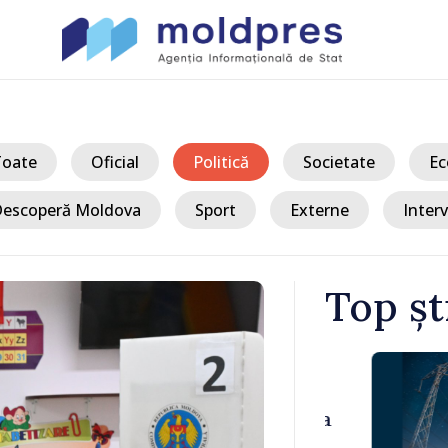
Toate
Oficial
Politică
Societate
Ec
escoperă Moldova
Sport
Externe
Interv
Top șt
/ Acum
 Bălți–
Sancțiuni dis
tă în urma
delegației ta
Moldova. Mai