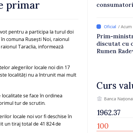
de primar
consumatorii
economiseas
/ Acum 
vot pentru a participa la turul doi
Prim-ministr
t în comuna Rusești Noi, raionul
discutat cu 
, raionul Taraclia, informează
Rumen Rade
elor alegerilor locale noi din 17
te localități nu a întrunit mai mult
Curs val
e localitate se face în ordinea
Banca Naționa
rimul tur de scrutin.
rilor locale noi vor fi deschise în
it un tiraj total de 41 824 de