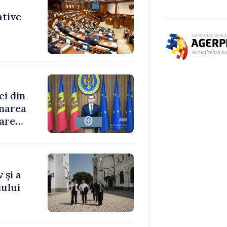
ative
ei din
rnarea
oare
 și a
ului