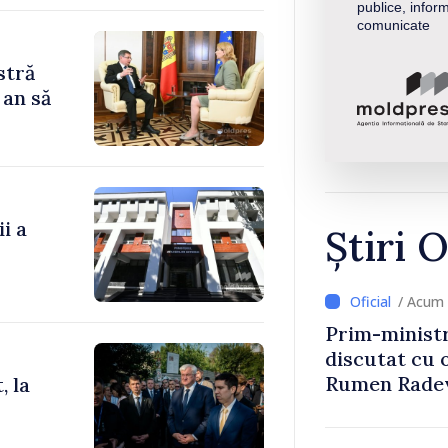
publice, inform
comunicate
stră
 an să
i a
Știri O
/ Acum 
Prim-ministr
discutat cu 
Rumen Rade
, la