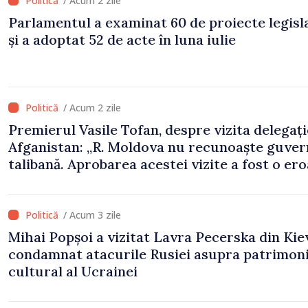
/ Acum 2 zile
Parlamentul a examinat 60 de proiecte legisl
și a adoptat 52 de acte în luna iulie
/ Acum 2 zile
Premierul Vasile Tofan, despre vizita delegați
Afganistan: „R. Moldova nu recunoaște guve
talibană. Aprobarea acestei vizite a fost o er
de evaluare și de coordonare instituțională”
/ Acum 3 zile
Mihai Popșoi a vizitat Lavra Pecerska din Kiev
condamnat atacurile Rusiei asupra patrimoni
cultural al Ucrainei