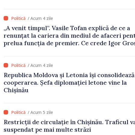
/ Acum 4 zile
„A venit timpul”. Vasile Tofan explică de ce a
renunțat la cariera din mediul de afaceri pen
prelua funcția de premier. Ce crede Igor Gro
despre noul șef al Guvernului
/ Acum 4 zile
Republica Moldova și Letonia își consolidează
cooperarea. Șefa diplomației letone vine la
Chișinău
/ Acum 5 zile
Restricții de circulație în Chișinău. Traficul va
suspendat pe mai multe străzi