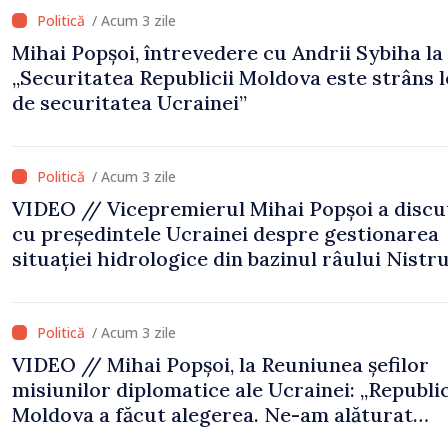
/ Acum 3 zile
Mihai Popșoi, întrevedere cu Andrii Sybiha la 
„Securitatea Republicii Moldova este strâns 
de securitatea Ucrainei”
/ Acum 3 zile
VIDEO // Vicepremierul Mihai Popșoi a discu
cu președintele Ucrainei despre gestionarea
situației hidrologice din bazinul râului Nistru
proiecte comune în infrastructură și energie
/ Acum 3 zile
VIDEO // Mihai Popșoi, la Reuniunea șefilor
misiunilor diplomatice ale Ucrainei: „Republi
Moldova a făcut alegerea. Ne-am alăturat
Ucrainei”