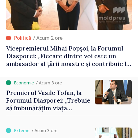
/ Acum 2 ore
Vicepremierul Mihai Popșoi, la Forumul
Diasporei: „Fiecare dintre voi este un
ambasador al țării noastre și contribuie la
promovarea imaginii Republicii Moldova”
/ Acum 3 ore
Premierul Vasile Tofan, la
Forumul Diasporei: „Trebuie
să îmbunătățim viața
oamenilor și să repornim
motoarele economiei”
/ Acum 3 ore