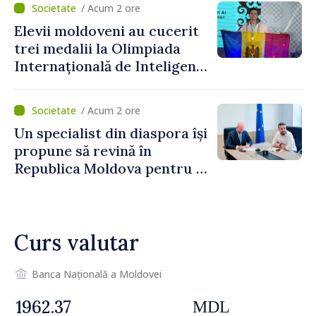
/ Acum 2 ore
Grosu: „Este important să
Elevii moldoveni au cucerit
depășim blocajele și să dăm o
trei medalii la Olimpiada
șansă localităților să se
Internațională de Inteligență
dezvolte”
Artificială
/ Acum 2 ore
Un specialist din diaspora își
propune să revină în
Republica Moldova pentru a
contribui la dezvoltarea
registrului naval național
Curs valutar
Banca Națională a Moldovei
MDL