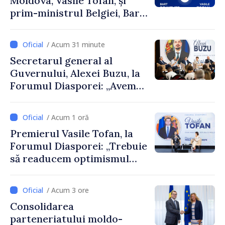
Moldova, Vasile Tofan, și
prim-ministrul Belgiei, Bart
De Wever, au discutat
despre parcursul european
/ Acum 31 minute
al Republicii Moldova.
Secretarul general al
Guvernului, Alexei Buzu, la
Forumul Diasporei: „Avem
nevoie de fiecare dintre
dumneavoastră pentru a
/ Acum 1 oră
construi comunități mai
Premierul Vasile Tofan, la
puternice”
Forumul Diasporei: „Trebuie
să readucem optimismul
oamenilor și încrederea că
Republica Moldova merge în
/ Acum 3 ore
direcția corectă”
Consolidarea
parteneriatului moldo-