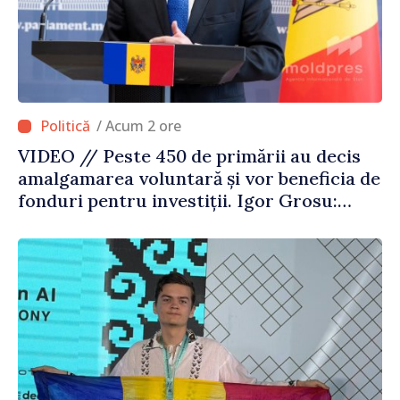
/ Acum 2 ore
VIDEO // Peste 450 de primării au decis
amalgamarea voluntară și vor beneficia de
fonduri pentru investiții. Igor Grosu:
„Este important să depășim blocajele și să
dăm o șansă localităților să se dezvolte”