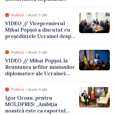
Moldova este strâns legată
de securitatea Ucrainei”
/ Acum 3 zile
VIDEO // Vicepremierul
Mihai Popșoi a discutat cu
președintele Ucrainei despre
gestionarea situației
hidrologice din bazinul
/ Acum 3 zile
râului Nistru și proiecte
VIDEO // Mihai Popșoi, la
comune în infrastructură și
Reuniunea șefilor misiunilor
energie
diplomatice ale Ucrainei:
„Republica Moldova a făcut
alegerea. Ne-am alăturat
/ Acum 4 zile
Ucrainei”
Igor Grosu, pentru
MOLDPRES: „Ambiția
noastră este ca raportul