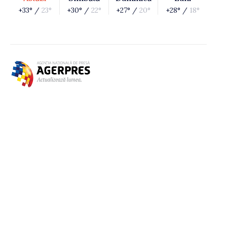
+33° /
23°
+30° /
22°
+27° /
20°
+28° /
18°