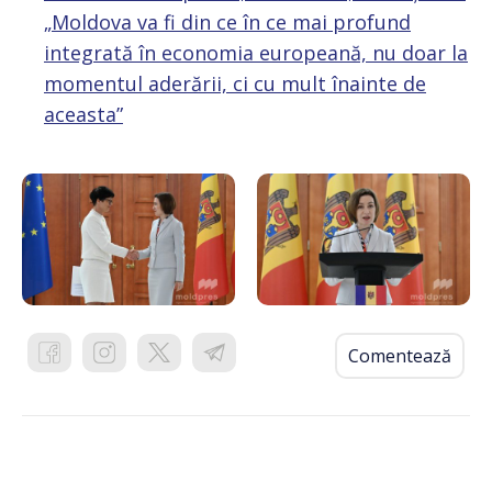
„Moldova va fi din ce în ce mai profund
integrată în economia europeană, nu doar la
momentul aderării, ci cu mult înainte de
aceasta”
Comentează