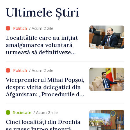
Ultimele Știri
/ Acum 2 zile
Localitățile care au inițiat
amalgamarea voluntară
urmează să definitiveze
procedurile necesare pe
parcursul lunii august
/ Acum 2 zile
Vicepremierul Mihai Popșoi,
despre vizita delegației din
Afganistan: „Procedurile de
acordare a vizelor au fost
respectate întocmai. Nu s-
/ Acum 2 zile
au constatat încălcări ale
Cinci localități din Drochia
prevederilor legale”
se unesc într-o singură