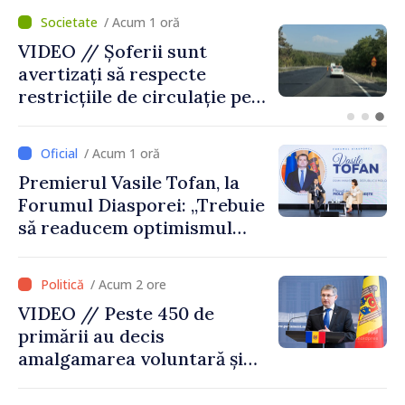
/ Acum 21 minute
Prim-ministrul Republicii
Moldova, Vasile Tofan, și
prim-ministrul Belgiei, Bart
De Wever, au discutat
despre parcursul european
/ Acum 1 oră
al Republicii Moldova.
Premierul Vasile Tofan, la
Forumul Diasporei: „Trebuie
să readucem optimismul
oamenilor și încrederea că
Republica Moldova merge în
/ Acum 2 ore
direcția corectă”
VIDEO // Peste 450 de
primării au decis
amalgamarea voluntară și
vor beneficia de fonduri
pentru investiții. Igor