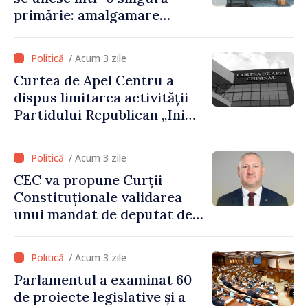
primărie: amalgamare
voluntară susținută cu
stimulente de peste 28 de
/ Acum 3 zile
milioane de lei oferite de
Curtea de Apel Centru a
Guvern
dispus limitarea activității
Partidului Republican „Inima
Moldovei” pentru 12 luni
/ Acum 3 zile
CEC va propune Curții
Constituționale validarea
unui mandat de deputat de
pe lista PAS
/ Acum 3 zile
Parlamentul a examinat 60
de proiecte legislative și a