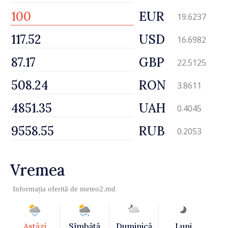
EUR
19.6237
USD
16.6982
GBP
22.5125
RON
3.8611
UAH
0.4045
RUB
0.2053
Vremea
Informația oferită de
meteo2.md
Astăzi
Sîmbătă
Duminică
Luni