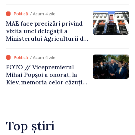
Comisiei Europene din acest
an să fie și mai bun”
/ Acum 4 zile
MAE face precizări privind
vizita unei delegații a
Ministerului Agriculturii din
Afganistan la Chișinău
/ Acum 4 zile
FOTO // Vicepremierul
Mihai Popșoi a onorat, la
Kiev, memoria celor căzuți
pentru libertatea Ucrainei:
„Acest război trebuie să
înceteze”
Top știri