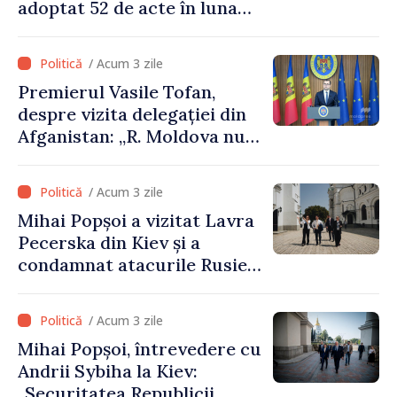
adoptat 52 de acte în luna
iulie
/ Acum 3 zile
Premierul Vasile Tofan,
despre vizita delegației din
Afganistan: „R. Moldova nu
recunoaște guvernarea
talibană. Aprobarea acestei
/ Acum 3 zile
vizite a fost o eroare de
Mihai Popșoi a vizitat Lavra
evaluare și de coordonare
Pecerska din Kiev și a
instituțională”
condamnat atacurile Rusiei
asupra patrimoniului
cultural al Ucrainei
/ Acum 3 zile
Mihai Popșoi, întrevedere cu
Andrii Sybiha la Kiev:
„Securitatea Republicii