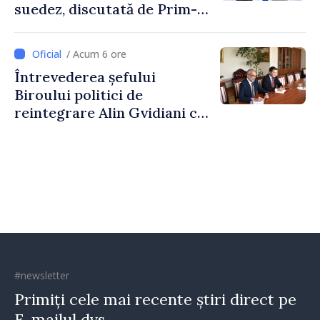
suedez, discutată de Prim-
ministrul Vasile Tofan și
Ambasadoarea Suediei,
/ Acum 6 ore
Petra Lärke
Întrevederea șefului
Biroului politici de
reintegrare Alin Gvidiani cu
reprezentanții Misiunii
Comitetului Internațional al
Crucii Roșii în Moldova
#newsletter
Primiți cele mai recente știri direct pe
E-mailul dvs.