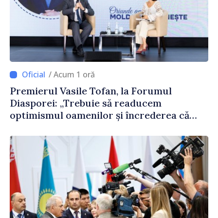
/ Acum 1 oră
Premierul Vasile Tofan, la Forumul
Diasporei: „Trebuie să readucem
optimismul oamenilor și încrederea că
Republica Moldova merge în direcția
corectă”