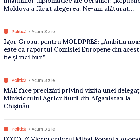
misiunilor diplomatice ale Ucrainei: „Republi
Moldova a făcut alegerea. Ne-am alăturat
Ucrainei”
/ Acum 3 zile
Igor Grosu, pentru MOLDPRES: „Ambiția noa
este ca raportul Comisiei Europene din acest
fie și mai bun”
/ Acum 3 zile
MAE face precizări privind vizita unei delegați
Ministerului Agriculturii din Afganistan la
Chișinău
/ Acum 3 zile
FOTO // Vicepremierul Mihai Popșoi a onorat