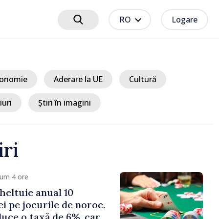
RO
Logare
onomie
Aderare la UE
Cultură
iuri
Știri în imagini
iri
cum 2 ore
eficit de energie
orele de vârf;
 sunt îndemnați să