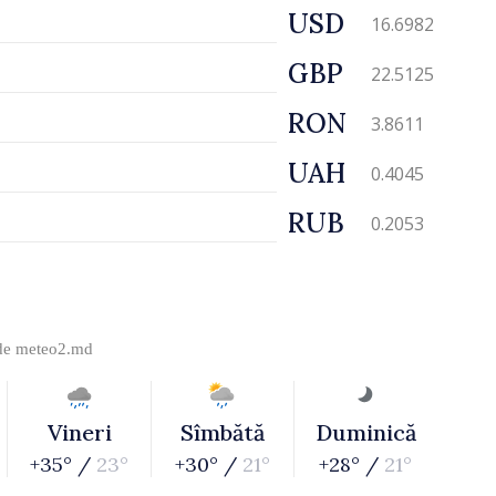
USD
16.6982
GBP
22.5125
RON
3.8611
UAH
0.4045
RUB
0.2053
 de
meteo2.md
Vineri
Sîmbătă
Duminică
+35° /
23°
+30° /
21°
+28° /
21°