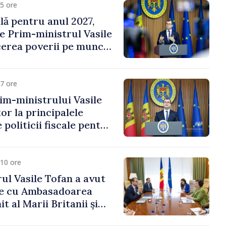
5 ore
ală pentru anul 2027,
e Prim-ministrul Vasile
erea poverii pe muncă,
vestițiilor și o taxare
lă
7 ore
im-ministrului Vasile
or la principalele
 politicii fiscale pentru
10 ore
ul Vasile Tofan a avut
re cu Ambasadoarea
t al Marii Britanii și
Nord, Fern Horine