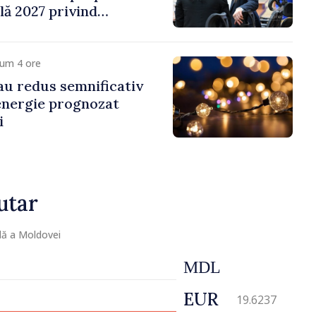
ală 2027 privind
 venit
cum 4 ore
 au redus semnificativ
 energie prognozat
i
utar
lă a Moldovei
MDL
EUR
19.6237