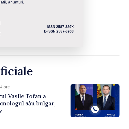
ații, anunțuri,
ISSN 2587-389X
E-ISSN 2587-3903
ficiale
4 ore
ul Vasile Tofan a
omologul său bulgar,
v