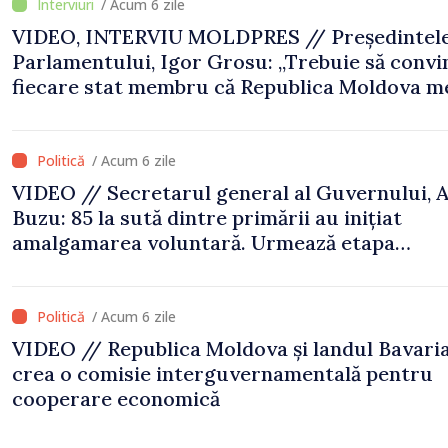
/ Acum 6 zile
VIDEO, INTERVIU MOLDPRES // Președintel
Parlamentului, Igor Grosu: „Trebuie să conv
fiecare stat membru că Republica Moldova m
să fie în Uniunea Europeană”
/ Acum 6 zile
VIDEO // Secretarul general al Guvernului, A
Buzu: 85 la sută dintre primării au inițiat
amalgamarea voluntară. Urmează etapa
proiectelor de dezvoltare
/ Acum 6 zile
VIDEO // Republica Moldova și landul Bavari
crea o comisie interguvernamentală pentru
cooperare economică