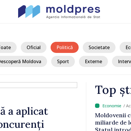
Toate
Oficial
Politică
Societate
Ec
escoperă Moldova
Sport
Externe
Interv
Top șt
/ A
ă a aplicat
al 10
Energocom: D
oncurenți
le de noroc.
electrică în 
de 6%, care
consumatorii