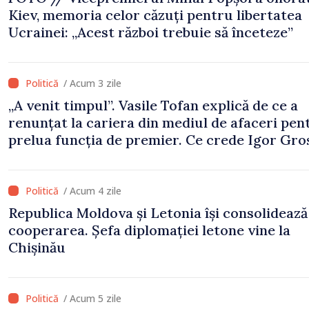
Kiev, memoria celor căzuți pentru libertatea
Ucrainei: „Acest război trebuie să înceteze”
/ Acum 3 zile
„A venit timpul”. Vasile Tofan explică de ce a
renunțat la cariera din mediul de afaceri pen
prelua funcția de premier. Ce crede Igor Gro
despre noul șef al Guvernului
/ Acum 4 zile
Republica Moldova și Letonia își consolidează
cooperarea. Șefa diplomației letone vine la
Chișinău
/ Acum 5 zile