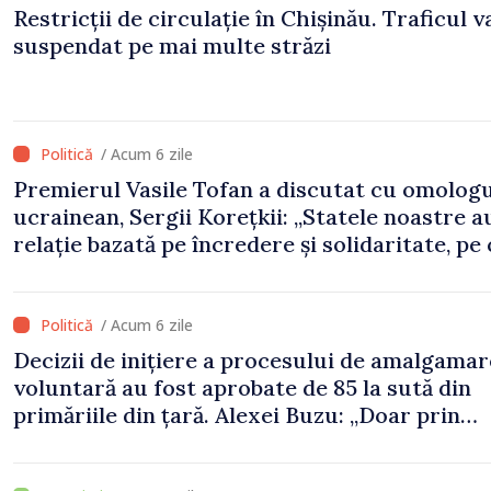
Restricții de circulație în Chișinău. Traficul va
suspendat pe mai multe străzi
/ Acum 6 zile
Premierul Vasile Tofan a discutat cu omologu
ucrainean, Sergii Korețkii: „Statele noastre a
relație bazată pe încredere și solidaritate, pe
vrem să o transformăm în proiecte concrete”
/ Acum 6 zile
Decizii de inițiere a procesului de amalgamar
voluntară au fost aprobate de 85 la sută din
primăriile din țară. Alexei Buzu: „Doar prin
primării puternice putem oferi servicii calitat
infrastructură modernizată”