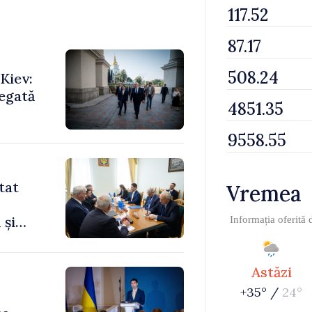
Kiev:
legată
tat
Vremea
 și
Informația oferită
Astăzi
+35° /
24°