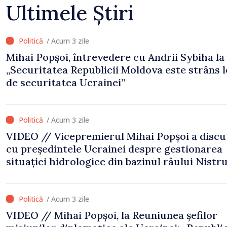
Ultimele Știri
/ Acum 3 zile
Mihai Popșoi, întrevedere cu Andrii Sybiha la 
„Securitatea Republicii Moldova este strâns 
de securitatea Ucrainei”
/ Acum 3 zile
VIDEO // Vicepremierul Mihai Popșoi a discu
cu președintele Ucrainei despre gestionarea
situației hidrologice din bazinul râului Nistru
proiecte comune în infrastructură și energie
/ Acum 3 zile
VIDEO // Mihai Popșoi, la Reuniunea șefilor