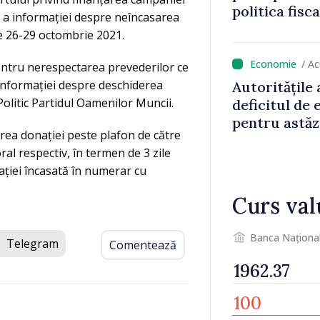
politica fisc
u a informației despre neîncasarea
impozitul pe
de 26-29 octombrie 2021.
/ A
pentru nerespectarea prevederilor ce
informației despre deschiderea
Autoritățile
olitic Partidul Oamenilor Muncii.
deficitul de
pentru astăz
rea donației peste plafon de către
ral respectiv, în termen de 3 zile
ației încasată în numerar cu
Curs val
Banca Naționa
Telegram
Comentează