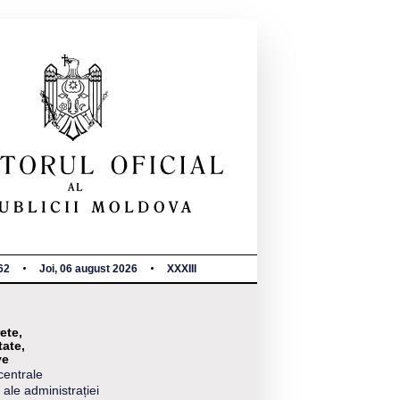
62
Joi, 06 august 2026
XXXIII
ete,
tate,
ve
centrale
 ale administrației