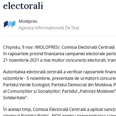
electorali
va aduce peste 500 de m
lei la buget
Moldpres
Agenția Informațională De Stat
Chişinău, 9 nov. /MOLDPRES/. Comisia Electorală Centrală a
în rapoartele privind finanțarea campaniei electorale pentr
21 noiembrie 2021 a mai multor concurenți electorali, t
Autoritatea electorală centrală a verificat rapoartele finan
octombrie - 5 noiembrie, prezentate de următorii concurenți
Partidul Verde Ecologist; Partidul Democrat din Moldova; Par
al Comuniștilor și Socialiștilor; Partidul „Patrioții Moldovei”
Solidaritate”.
În același timp, Comisia Electorală Centrală a aplicat san
electoral Partidul Politic „NOI” pentru neprezentarea rapo