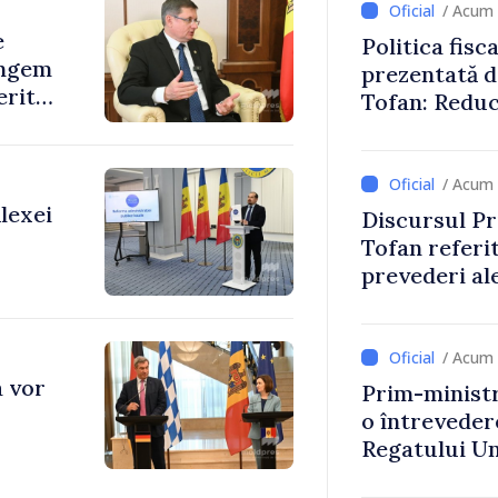
/ Acum 
e
Politica fisc
ingem
prezentată d
erită
Tofan: Reduc
stimularea in
mai echitabi
/ Acum 
lexei
Discursul Pr
Tofan referit
prevederi ale
anul 2027
/ Acum 
a vor
Prim-ministr
o întrevede
Regatului Uni
Irlandei de 