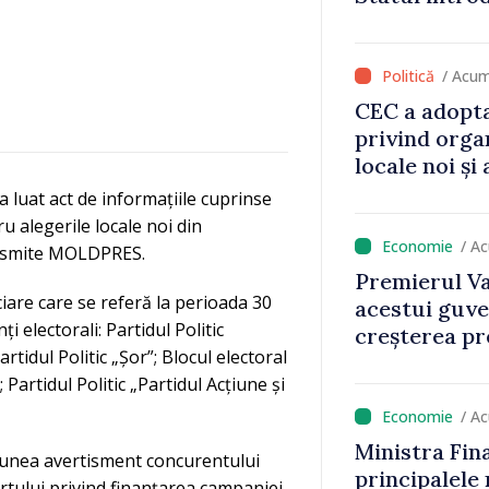
ilioane de
economiseas
/ Acum
CEC a adopta
privind orga
locale noi ș
local în satu
 luat act de informațiile cuprinse
Anenii Noi
u alegerile locale noi din
/ A
ransmite MOLDPRES.
Premierul Va
ciare care se referă la perioada 30
acestui guve
 electorali: Partidul Politic
creșterea pre
tidul Politic „Șor”; Blocul electoral
; Partidul Politic „Partidul Acțiune și
/ A
Ministra Fin
cțiunea avertisment concurentului
principalele
rtului privind finanțarea campaniei