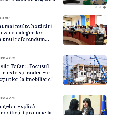
că
 4 ore
t mai multe hotărâri
nizarea alegerilor
i a unui referendum
l Delacău, raionul
cum 4 ore
sile Tofan: „Focusul
rn este să modereze
țurilor la imobiliare”
cum 4 ore
anțelor explică
 modificări propuse la