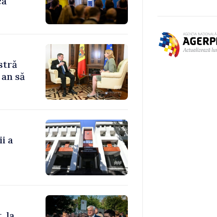
ca
stră
 an să
i a
, la