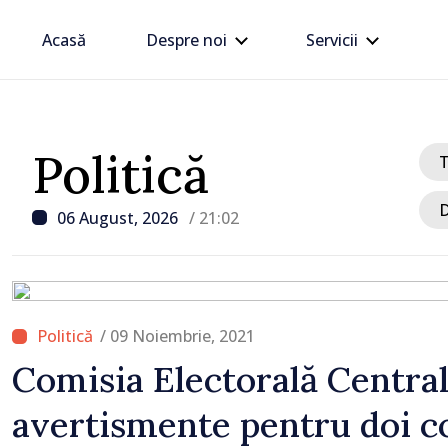
Acasă
Despre noi
Servicii
Politică
D
06 August, 2026
/ 21:02
/ 09 Noiembrie, 2021
/ Acum 4 ore
Comisia Electorală Central
Moldovenii cheltuie anu
avertismente pentru doi c
miliarde de lei pe jocuri
Statul introduce o taxă 