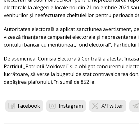
electorale la alegerile locale noi din 21 noiembrie 2021 sa
veniturilor și neefectuarea cheltuielilor pentru perioada 
Autoritatea electorală a aplicat sancțiunea avertisment, 
vizează finanțarea campaniei electorale și neprezentarea 
contului bancar cu mențiunea „Fond electoral”, Partidului P
De asemenea, Comisia Electorală Centrală a atestat încasa
Partidul „Patrioții Moldovei” și a obligat concurentul electo
lucrătoare, să verse la bugetul de stat contravaloarea don
depășirea plafonului, în sumă de 852 lei.
Facebook
Instagram
X/Twitter