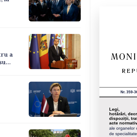
tru a
su
Nr. 359-3
Legi,
hotărâri, decr
dispoziții, tra
acte normati
ale organelor 
de specialitate