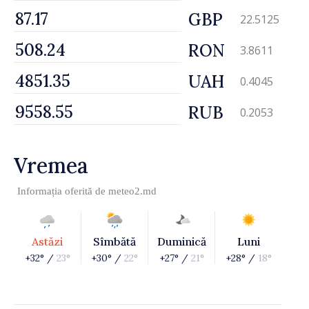
GBP
22.5125
RON
3.8611
UAH
0.4045
RUB
0.2053
Vremea
Informația oferită de
meteo2.md
Astăzi
Sîmbătă
Duminică
Luni
+32° /
23°
+30° /
22°
+27° /
21°
+28° /
18°