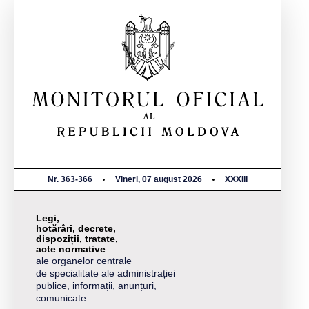
Nr. 363-366
Vineri, 07 august 2026
XXXIII
Legi,
hotărâri, decrete,
dispoziții, tratate,
acte normative
ale organelor centrale
de specialitate ale administrației
publice, informații, anunțuri,
comunicate