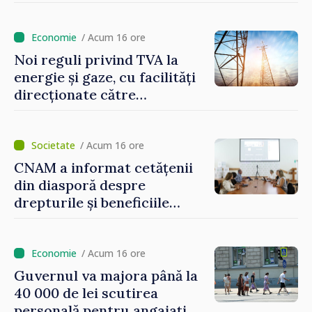
/ Acum 16 ore
Noi reguli privind TVA la
energie și gaze, cu facilități
direcționate către
consumatorii vulnerabili
/ Acum 16 ore
CNAM a informat cetățenii
din diasporă despre
drepturile și beneficiile
asigurării medicale
/ Acum 16 ore
Guvernul va majora până la
40 000 de lei scutirea
personală pentru angajați.