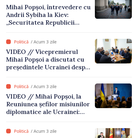
Mihai Popșoi, întrevedere cu
Andrii Sybiha la Kiev:
„Securitatea Republicii
Moldova este strâns legată
de securitatea Ucrainei”
/ Acum 3 zile
VIDEO // Vicepremierul
Mihai Popșoi a discutat cu
președintele Ucrainei despre
gestionarea situației
hidrologice din bazinul
/ Acum 3 zile
râului Nistru și proiecte
VIDEO // Mihai Popșoi, la
comune în infrastructură și
Reuniunea șefilor misiunilor
energie
diplomatice ale Ucrainei:
„Republica Moldova a făcut
alegerea. Ne-am alăturat
/ Acum 3 zile
Ucrainei”