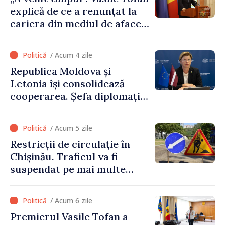
explică de ce a renunțat la
cariera din mediul de afaceri
pentru a prelua funcția de
premier. Ce crede Igor
/ Acum 4 zile
Grosu despre noul șef al
Republica Moldova și
Guvernului
Letonia își consolidează
cooperarea. Șefa diplomației
letone vine la Chișinău
/ Acum 5 zile
Restricții de circulație în
Chișinău. Traficul va fi
suspendat pe mai multe
străzi
/ Acum 6 zile
Premierul Vasile Tofan a