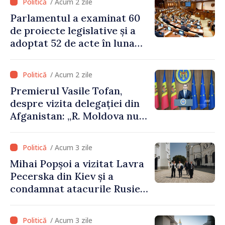
/ Acum 2 zile
Parlamentul a examinat 60
de proiecte legislative și a
adoptat 52 de acte în luna
iulie
/ Acum 2 zile
Premierul Vasile Tofan,
despre vizita delegației din
Afganistan: „R. Moldova nu
recunoaște guvernarea
talibană. Aprobarea acestei
/ Acum 3 zile
vizite a fost o eroare de
Mihai Popșoi a vizitat Lavra
evaluare și de coordonare
Pecerska din Kiev și a
instituțională”
condamnat atacurile Rusiei
asupra patrimoniului
cultural al Ucrainei
/ Acum 3 zile