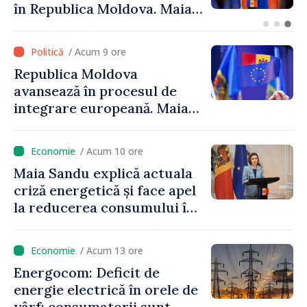
mandat deplin. Președinta
Maia Sandu: „Alegerile să fie
libere și corecte””
/ Acum 9 ore
Republica Moldova
avansează în procesul de
integrare europeană. Maia
Sandu: „Nu ne blochează
niciun stat”
/ Acum 10 ore
Maia Sandu explică actuala
criză energetică și face apel
la reducerea consumului în
orele de vârf: „Doar astfel
putem menține prețurile la
/ Acum 13 ore
un nivel mai mic”
Energocom: Deficit de
energie electrică în orele de
vârf; consumatorii sunt