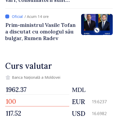
îndemnați să economisească
/ Acum 14 ore
Prim-ministrul Vasile Tofan
a discutat cu omologul său
bulgar, Rumen Radev
Curs valutar
Banca Națională a Moldovei
MDL
EUR
19.6237
USD
16.6982