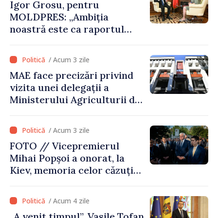
Igor Grosu, pentru
MOLDPRES: „Ambiția
noastră este ca raportul
Comisiei Europene din acest
an să fie și mai bun”
/ Acum 3 zile
MAE face precizări privind
vizita unei delegații a
Ministerului Agriculturii din
Afganistan la Chișinău
/ Acum 3 zile
FOTO // Vicepremierul
Mihai Popșoi a onorat, la
Kiev, memoria celor căzuți
pentru libertatea Ucrainei:
„Acest război trebuie să
/ Acum 4 zile
înceteze”
„A venit timpul”. Vasile Tofan