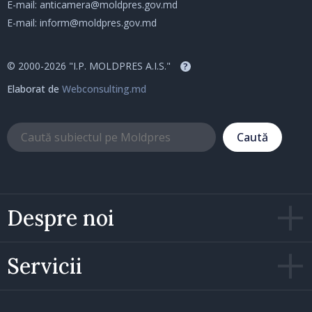
E-mail:
anticamera@moldpres.gov.md
E-mail:
inform@moldpres.gov.md
© 2000-2026 "I.P. MOLDPRES A.I.S."
?
Elaborat de
Webconsulting.md
Caută
Despre noi
Servicii