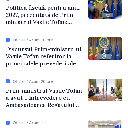
Politica fiscală pentru anul
2027, prezentată de Prim-
ministrul Vasile Tofan:
Reducerea poverii pe muncă,
stimularea investițiilor și o
/ Acum 18 ore
taxare mai echitabilă
Discursul Prim-ministrului
Vasile Tofan referitor la
principalele prevederi ale
politicii fiscale pentru anul
2027
/ Acum 20 ore
Prim-ministrul Vasile Tofan
a avut o întrevedere cu
Ambasadoarea Regatului
Unit al Marii Britanii și
Irlandei de Nord, Fern
/ Acum 1 zi
Horine