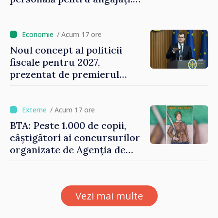
Vasile Tofan: „Aproape 800
de milioane de lei îi lăsăm
oamenilor”
/ Acum 17 ore
Noul concept al politicii
fiscale pentru 2027,
prezentat de premierul
Vasile Tofan: „Taxăm mai
puțin munca, stimulăm
investițiile, taxăm viciile și
/ Acum 17 ore
echilibrăm taxarea
BTA: Peste 1.000 de copii,
consumului”
câștigători ai concursurilor
organizate de Agenția de
Stat pentru Bulgarii din
Străinătate, vor fi premiați
Vezi mai multe