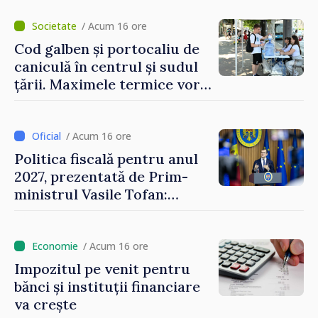
/ Acum 16 ore
Cod galben și portocaliu de
caniculă în centrul și sudul
țării. Maximele termice vor
ajunge până la 37°C
/ Acum 16 ore
Politica fiscală pentru anul
2027, prezentată de Prim-
ministrul Vasile Tofan:
Reducerea poverii pe muncă,
stimularea investițiilor și o
taxare mai echitabilă
/ Acum 16 ore
Impozitul pe venit pentru
bănci și instituții financiare
va crește