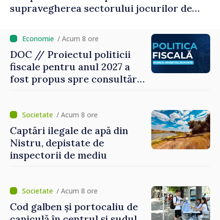
supravegherea sectorului jocurilor de
noroc
/ Acum 8 ore
DOC // Proiectul politicii
fiscale pentru anul 2027 a
fost propus spre consultări
publice
/ Acum 8 ore
Captări ilegale de apă din
Nistru, depistate de
inspectorii de mediu
/ Acum 8 ore
Cod galben și portocaliu de
caniculă în centrul și sudul