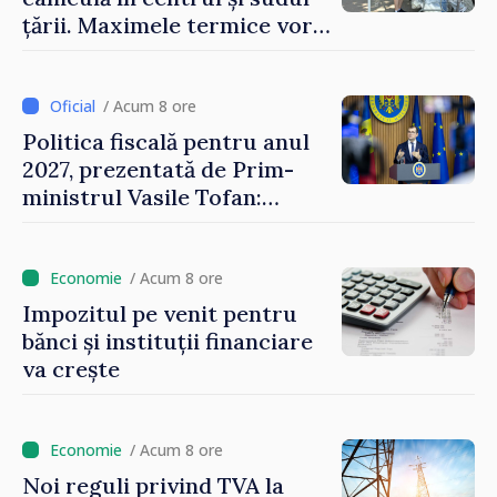
țării. Maximele termice vor
ajunge până la 37°C
/ Acum 8 ore
Politica fiscală pentru anul
2027, prezentată de Prim-
ministrul Vasile Tofan:
Reducerea poverii pe muncă,
stimularea investițiilor și o
taxare mai echitabilă
/ Acum 8 ore
Impozitul pe venit pentru
bănci și instituții financiare
va crește
/ Acum 8 ore
Noi reguli privind TVA la