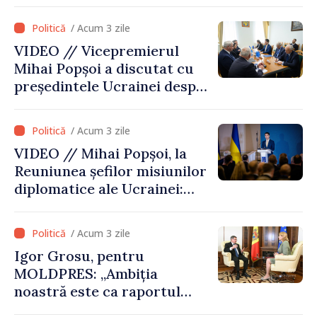
Moldova este strâns legată
de securitatea Ucrainei”
/ Acum 3 zile
VIDEO // Vicepremierul
Mihai Popșoi a discutat cu
președintele Ucrainei despre
gestionarea situației
hidrologice din bazinul
/ Acum 3 zile
râului Nistru și proiecte
VIDEO // Mihai Popșoi, la
comune în infrastructură și
Reuniunea șefilor misiunilor
energie
diplomatice ale Ucrainei:
„Republica Moldova a făcut
alegerea. Ne-am alăturat
/ Acum 3 zile
Ucrainei”
Igor Grosu, pentru
MOLDPRES: „Ambiția
noastră este ca raportul
Comisiei Europene din acest