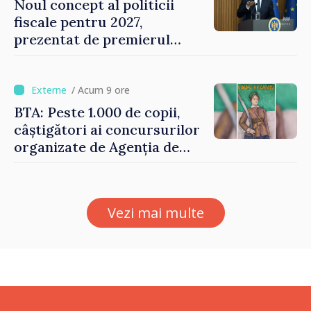
Noul concept al politicii
fiscale pentru 2027,
prezentat de premierul
Vasile Tofan: „Taxăm mai
puțin munca, stimulăm
investițiile, taxăm viciile și
/ Acum 9 ore
echilibrăm taxarea
BTA: Peste 1.000 de copii,
consumului”
câștigători ai concursurilor
organizate de Agenția de
Stat pentru Bulgarii din
Străinătate, vor fi premiați
Vezi mai multe