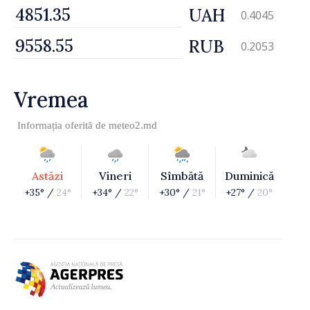
UAH
0.4045
RUB
0.2053
Vremea
Informația oferită de
meteo2.md
Astăzi
Vineri
Sîmbătă
Duminică
+35° /
24°
+34° /
22°
+30° /
21°
+27° /
20°