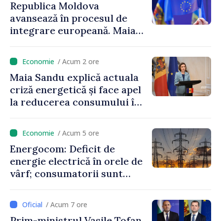
Republica Moldova
avansează în procesul de
integrare europeană. Maia
Sandu: „Nu ne blochează
niciun stat”
/ Acum 2 ore
Maia Sandu explică actuala
criză energetică și face apel
la reducerea consumului în
orele de vârf: „Doar astfel
putem menține prețurile la
/ Acum 5 ore
un nivel mai mic”
Energocom: Deficit de
energie electrică în orele de
vârf; consumatorii sunt
îndemnați să economisească
/ Acum 7 ore
Prim-ministrul Vasile Tofan