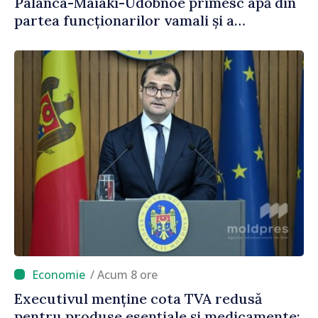
Palanca-Maiaki-Udobnoe primesc apă din
partea funcționarilor vamali și a
polițiștilor de frontieră
/ Acum 8 ore
Executivul menține cota TVA redusă
pentru produse esențiale și medicamente: