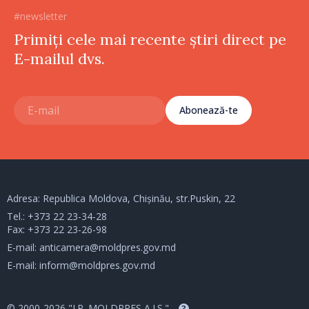
#newsletter
Primiți cele mai recente știri direct pe
E-mailul dvs.
Abonează-te
Adresa: Republica Moldova, Chișinău, str.Puskin, 22
Tel.:
+373 22 23-34-28
Fax: +373 22 23-26-98
E-mail:
anticamera@moldpres.gov.md
E-mail:
inform@moldpres.gov.md
© 2000-2026 "I.P. MOLDPRES A.I.S."
?