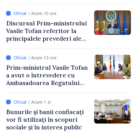
Reducerea poverii pe muncă,
stimularea investițiilor și o
/ Acum 10 ore
taxare mai echitabilă
Discursul Prim-ministrului
Vasile Tofan referitor la
principalele prevederi ale
politicii fiscale pentru anul
2027
/ Acum 13 ore
Prim-ministrul Vasile Tofan
a avut o întrevedere cu
Ambasadoarea Regatului
Unit al Marii Britanii și
Irlandei de Nord, Fern
/ Acum 1 zi
Horine
Bunurile și banii confiscați
vor fi utilizați în scopuri
sociale și în interes public