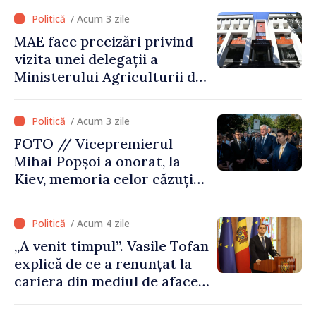
an să fie și mai bun”
/ Acum 3 zile
MAE face precizări privind
vizita unei delegații a
Ministerului Agriculturii din
Afganistan la Chișinău
/ Acum 3 zile
FOTO // Vicepremierul
Mihai Popșoi a onorat, la
Kiev, memoria celor căzuți
pentru libertatea Ucrainei:
„Acest război trebuie să
/ Acum 4 zile
înceteze”
„A venit timpul”. Vasile Tofan
explică de ce a renunțat la
cariera din mediul de afaceri
pentru a prelua funcția de