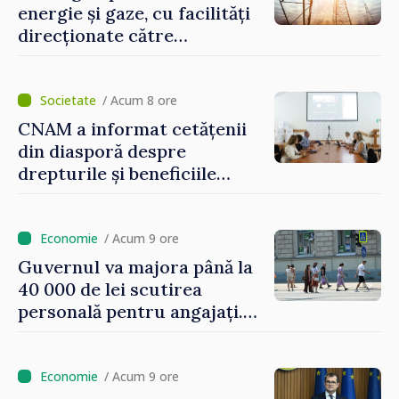
energie și gaze, cu facilități
direcționate către
consumatorii vulnerabili
/ Acum 8 ore
CNAM a informat cetățenii
din diasporă despre
drepturile și beneficiile
asigurării medicale
/ Acum 9 ore
Guvernul va majora până la
40 000 de lei scutirea
personală pentru angajați.
Vasile Tofan: „Aproape 800
de milioane de lei îi lăsăm
oamenilor”
/ Acum 9 ore