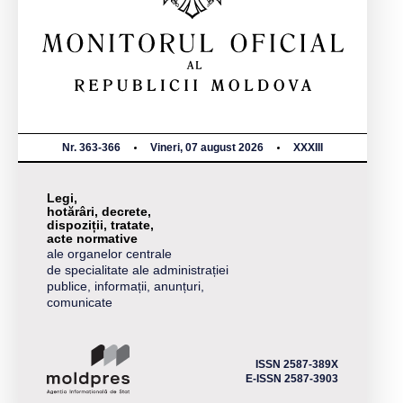
Nr. 363-366
Vineri, 07 august 2026
XXXIII
Legi,
hotărâri, decrete,
dispoziții, tratate,
acte normative
ale organelor centrale
de specialitate ale administrației
publice, informații, anunțuri,
comunicate
ISSN 2587-389X
E-ISSN 2587-3903