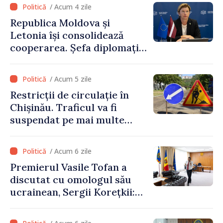
premier. Ce crede Igor
/ Acum 4 zile
Grosu despre noul șef al
Republica Moldova și
Guvernului
Letonia își consolidează
cooperarea. Șefa diplomației
letone vine la Chișinău
/ Acum 5 zile
Restricții de circulație în
Chișinău. Traficul va fi
suspendat pe mai multe
străzi
/ Acum 6 zile
Premierul Vasile Tofan a
discutat cu omologul său
ucrainean, Sergii Korețkii:
„Statele noastre au o relație
bazată pe încredere și