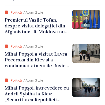
iulie
/ Acum 2 zile
Premierul Vasile Tofan,
despre vizita delegației din
Afganistan: „R. Moldova nu
recunoaște guvernarea
talibană. Aprobarea acestei
/ Acum 3 zile
vizite a fost o eroare de
Mihai Popșoi a vizitat Lavra
evaluare și de coordonare
Pecerska din Kiev și a
instituțională”
condamnat atacurile Rusiei
asupra patrimoniului
cultural al Ucrainei
/ Acum 3 zile
Mihai Popșoi, întrevedere cu
Andrii Sybiha la Kiev:
„Securitatea Republicii