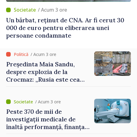
/ Acum 3 ore
Un bărbat, reținut de CNA. Ar fi cerut 30
000 de euro pentru eliberarea unei
persoane condamnate
/ Acum 3 ore
Președinta Maia Sandu,
despre explozia de la
Crocmaz: „Rusia este cea
care duce războiul de
agresiune în Ucraina și
poartă întreaga vină pentru
/ Acum 3 ore
pericolul adus la casele
Peste 370 de mii de
oamenilor noștri”
investigații medicale de
înaltă performanță, finanțate
de asigurarea obligatorie în