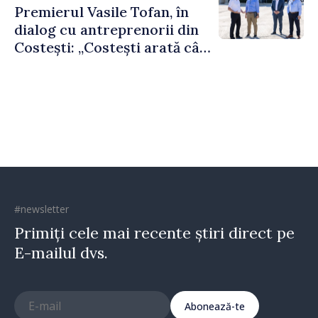
Premierul Vasile Tofan, în
dialog cu antreprenorii din
Costești: „Costești arată cât
de mult poate face o
comunitate atunci când
există inițiativă, muncă și
spirit antreprenorial”
#newsletter
Primiți cele mai recente știri direct pe
E-mailul dvs.
Abonează-te