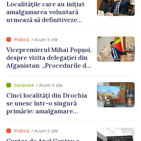
Localitățile care au inițiat
amalgamarea voluntară
urmează să definitiveze
procedurile necesare pe
parcursul lunii august
/ Acum 5 zile
Vicepremierul Mihai Popșoi,
despre vizita delegației din
Afganistan: „Procedurile de
acordare a vizelor au fost
respectate întocmai. Nu s-
/ Acum 5 zile
au constatat încălcări ale
Cinci localități din Drochia
prevederilor legale”
se unesc într-o singură
primărie: amalgamare
voluntară susținută cu
stimulente de peste 28 de
/ Acum 5 zile
milioane de lei oferite de
Curtea de Apel Centru a