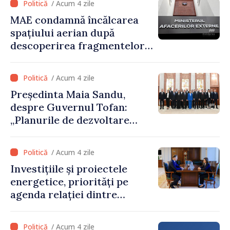
/ Acum 4 zile
MAE condamnă încălcarea
spațiului aerian după
descoperirea fragmentelor
dronei de la Văleni
/ Acum 4 zile
Președinta Maia Sandu,
despre Guvernul Tofan:
„Planurile de dezvoltare
sunt mari și ambițioase. Este
nevoie de multă energie și
/ Acum 4 zile
stabilitate pentru a reuși”
Investițiile și proiectele
energetice, priorități pe
agenda relației dintre
Moldova și SUA
/ Acum 4 zile