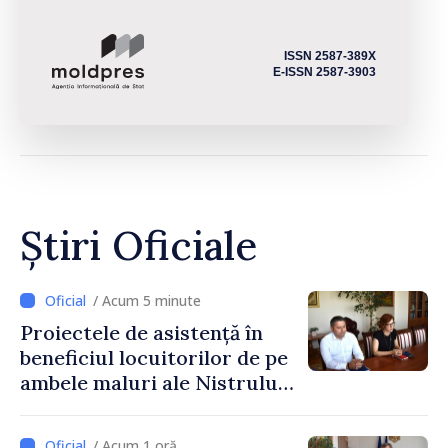
ISSN 2587-389X
E-ISSN 2587-3903
Știri Oficiale
/ Acum 5 minute
Proiectele de asistență în
beneficiul locuitorilor de pe
ambele maluri ale Nistrului
discutate la întrevederea
viceprim-ministrului cu
/ Acum 1 oră