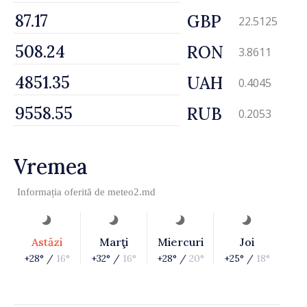
GBP
22.5125
RON
3.8611
UAH
0.4045
RUB
0.2053
Vremea
Informația oferită de
meteo2.md
Astăzi
Marţi
Miercuri
Joi
+28° /
16°
+32° /
16°
+28° /
20°
+25° /
18°