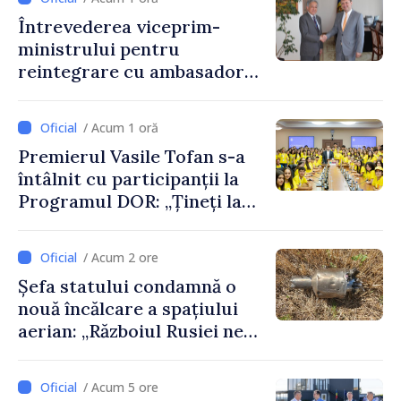
reprezentanta rezidentă a
Întrevederea viceprim-
PNUD în Republica Moldova,
ministrului pentru
Daniela Gasparikova
reintegrare cu ambasadorul
Japoniei în Republica
Moldova
/ Acum 1 oră
Premierul Vasile Tofan s-a
întâlnit cu participanții la
Programul DOR: „Țineți la
rădăcinile voastre și nu vă
feriți de încercări și greșeli –
/ Acum 2 ore
doar astfel puteți reuși”
Șefa statului condamnă o
nouă încălcare a spațiului
aerian: „Războiul Rusiei ne
afectează direct”
/ Acum 5 ore