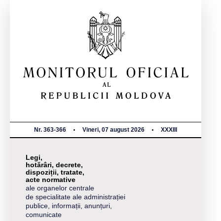
Nr. 363-366
Vineri, 07 august 2026
XXXIII
Legi,
hotărâri, decrete,
dispoziții, tratate,
acte normative
ale organelor centrale
de specialitate ale administrației
publice, informații, anunțuri,
comunicate