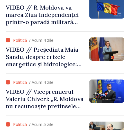
VIDEO // R. Moldova va
marca Ziua Independenței
printr-o paradă militară
solemnă. Maia Sandu:
„Evenimentul reflectă
/ Acum 4 zile
eforturile pentru
VIDEO // Președinta Maia
consolidarea capacităților
Sandu, despre crizele
de apărare”
energetice și hidrologice:
„Guvernul va face tot
posibilul pentru a atenua
/ Acum 4 zile
consecințele”
VIDEO // Vicepremierul
Valeriu Chiveri: „R. Moldova
nu recunoaște pretinsele
acte de privatizare realizate
de structurile de la Tiraspol
/ Acum 5 zile
în raioanele de est”