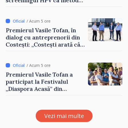
screeningul HPV ca metodă
primară pentru depistarea
cancerului de col uterin
/ Acum 5 ore
Premierul Vasile Tofan, în
dialog cu antreprenorii din
Costești: „Costești arată cât
de mult poate face o
comunitate atunci când
există inițiativă, muncă și
/ Acum 5 ore
spirit antreprenorial”
Premierul Vasile Tofan a
participat la Festivalul
„Diaspora Acasă” din
Costești
Vezi mai multe