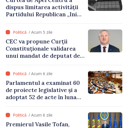
Guvern
dispus limitarea activității
Partidului Republican „Inima
Moldovei” pentru 12 luni
/ Acum 5 zile
CEC va propune Curții
Constituționale validarea
unui mandat de deputat de
pe lista PAS
/ Acum 6 zile
Parlamentul a examinat 60
de proiecte legislative și a
adoptat 52 de acte în luna
iulie
/ Acum 6 zile
Premierul Vasile Tofan,