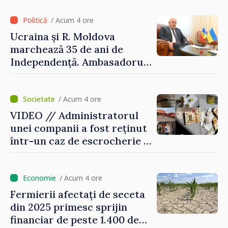
prima jumătate a anului
/ Acum 4 ore
Ucraina și R. Moldova
marchează 35 de ani de
Independență. Ambasadorul
Paun Rohovei: „Am
demonstrat tuturor că
suntem rezistenți și știm să
/ Acum 4 ore
ne punctăm prioritățile
VIDEO // Administratorul
pentru viitor”
unei companii a fost reținut
într-un caz de escrocherie și
insolvabilitate intenționată
de 5 milioane de lei în
domeniul agricol
/ Acum 4 ore
Fermierii afectați de seceta
din 2025 primesc sprijin
financiar de peste 1.400 de