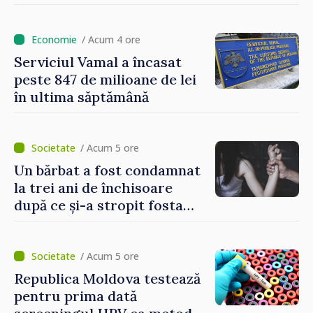
lei pentru fiecare hectar
/ Acum 4 ore
Serviciul Vamal a încasat
peste 847 de milioane de lei
în ultima săptămână
/ Acum 5 ore
Un bărbat a fost condamnat
la trei ani de închisoare
după ce și-a stropit fosta
soție cu acid sulfuric
/ Acum 5 ore
Republica Moldova testează
pentru prima dată