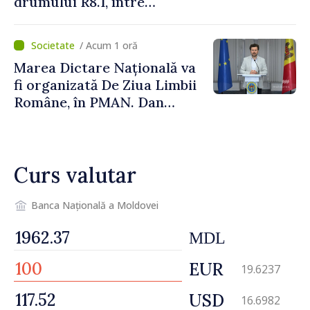
drumului R8.1, între
Arionești și Otaci. Vladimir
Bolea: „Drumuri bune
/ Acum 1 oră
înseamnă deplasări sigure
Marea Dictare Națională va
ale agenților economici și
fi organizată De Ziua Limbii
cetățenilor”
Române, în PMAN. Dan
Perciun: „Evenimentul are o
semnificație aparte în acest
an”
Curs valutar
Banca Națională a Moldovei
MDL
EUR
19.6237
USD
16.6982