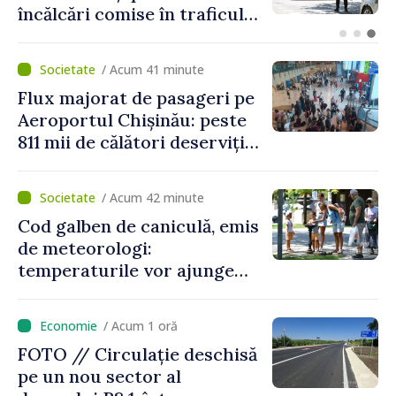
ambele maluri ale Nistrului
discutate la întrevederea
viceprim-ministrului cu
/ Acum 41 minute
reprezentanta rezidentă a
Flux majorat de pasageri pe
PNUD în Republica Moldova,
Aeroportul Chișinău: peste
Daniela Gasparikova
811 mii de călători deserviți
în luna iulie
/ Acum 42 minute
Cod galben de caniculă, emis
de meteorologi:
temperaturile vor ajunge
până la +35 de grade Celsius
/ Acum 1 oră
FOTO // Circulație deschisă
pe un nou sector al