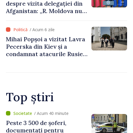
despre vizita delegației din
Afganistan: „R. Moldova nu
recunoaște guvernarea
talibană. Aprobarea acestei
/ Acum 6 zile
vizite a fost o eroare de
Mihai Popșoi a vizitat Lavra
evaluare și de coordonare
Pecerska din Kiev și a
instituțională”
condamnat atacurile Rusiei
asupra patrimoniului
cultural al Ucrainei
Top știri
/ Acum 5 minute
Proiectele de asistență în
beneficiul locuitorilor de pe