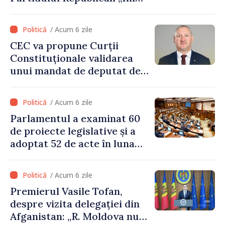
Moldovei” pentru 12 luni
/ Acum 6 zile
CEC va propune Curții
Constituționale validarea
unui mandat de deputat de
pe lista PAS
/ Acum 6 zile
Parlamentul a examinat 60
de proiecte legislative și a
adoptat 52 de acte în luna
iulie
/ Acum 6 zile
Premierul Vasile Tofan,
despre vizita delegației din
Afganistan: „R. Moldova nu