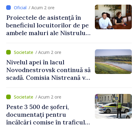
București
/ Acum 2 ore
Proiectele de asistență în
beneficiul locuitorilor de pe
ambele maluri ale Nistrului
discutate la întrevederea
viceprim-ministrului cu
/ Acum 2 ore
reprezentanta rezidentă a
Nivelul apei în lacul
PNUD în Republica Moldova,
Novodnestrovsk continuă să
Daniela Gasparikova
scadă. Comisia Nistreană va
analiza situația hidrologică
/ Acum 2 ore
Peste 3 500 de șoferi,
documentați pentru
încălcări comise în traficul
rutier. Cei mai mulți au
depășit limita de viteză