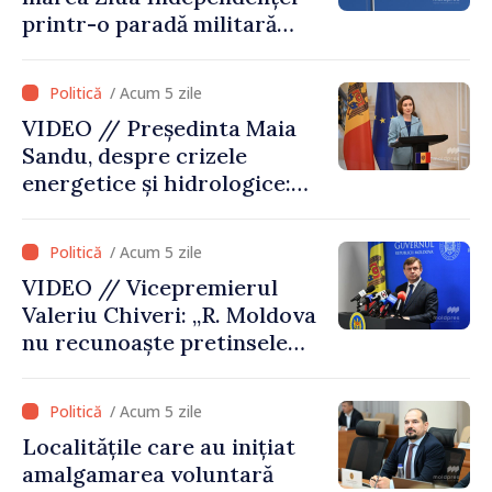
printr-o paradă militară
solemnă. Maia Sandu:
„Evenimentul reflectă
/ Acum 5 zile
eforturile pentru
VIDEO // Președinta Maia
consolidarea capacităților
Sandu, despre crizele
de apărare”
energetice și hidrologice:
„Guvernul va face tot
posibilul pentru a atenua
/ Acum 5 zile
consecințele”
VIDEO // Vicepremierul
Valeriu Chiveri: „R. Moldova
nu recunoaște pretinsele
acte de privatizare realizate
de structurile de la Tiraspol
/ Acum 5 zile
în raioanele de est”
Localitățile care au inițiat
amalgamarea voluntară