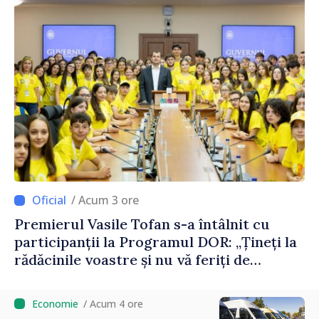
/ Acum 3 ore
Premierul Vasile Tofan s-a întâlnit cu
participanții la Programul DOR: „Țineți la
rădăcinile voastre și nu vă feriți de
încercări și greșeli – doar astfel puteți
reuși”
/ Acum 4 ore