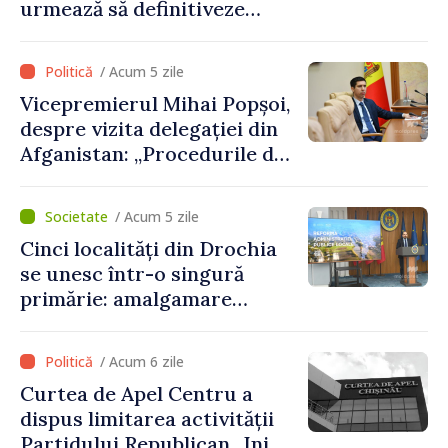
urmează să definitiveze
procedurile necesare pe
parcursul lunii august
/ Acum 5 zile
Vicepremierul Mihai Popșoi,
despre vizita delegației din
Afganistan: „Procedurile de
acordare a vizelor au fost
respectate întocmai. Nu s-
/ Acum 5 zile
au constatat încălcări ale
Cinci localități din Drochia
prevederilor legale”
se unesc într-o singură
primărie: amalgamare
voluntară susținută cu
stimulente de peste 28 de
/ Acum 6 zile
milioane de lei oferite de
Curtea de Apel Centru a
Guvern
dispus limitarea activității
Partidului Republican „Inima