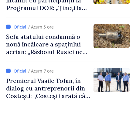
întâlnit cu participanții la
Programul DOR: „Țineți la
rădăcinile voastre și nu vă
feriți de încercări și greșeli –
/ Acum 5 ore
doar astfel puteți reuși”
Șefa statului condamnă o
nouă încălcare a spațiului
aerian: „Războiul Rusiei ne
afectează direct”
/ Acum 7 ore
Premierul Vasile Tofan, în
dialog cu antreprenorii din
Costești: „Costești arată cât
de mult poate face o
comunitate atunci când
există inițiativă, muncă și
spirit antreprenorial”