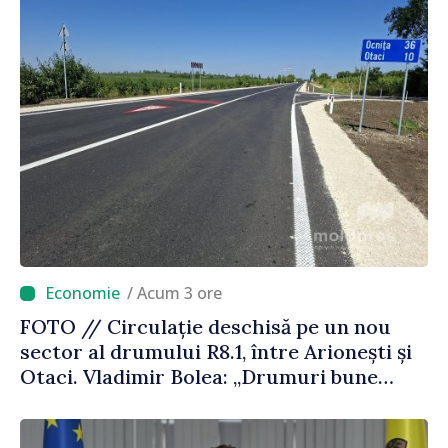
/ Acum 3 ore
FOTO // Circulație deschisă pe un nou
sector al drumului R8.1, între Arionești și
Otaci. Vladimir Bolea: „Drumuri bune
înseamnă deplasări sigure ale agenților
economici și cetățenilor”