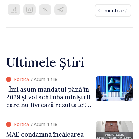
Comentează
Ultimele Știri
/ Acum 4 zile
„Îmi asum mandatul până în
2029 și voi schimba miniștrii
care nu livrează rezultate”,
declară premierul Vasile
Tofan
/ Acum 4 zile
MAE condamnă încălcarea