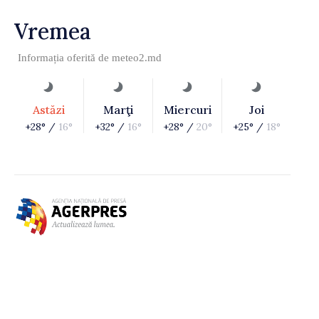
Vremea
Informația oferită de
meteo2.md
Astăzi
Marţi
Miercuri
Joi
+28° /
16°
+32° /
16°
+28° /
20°
+25° /
18°