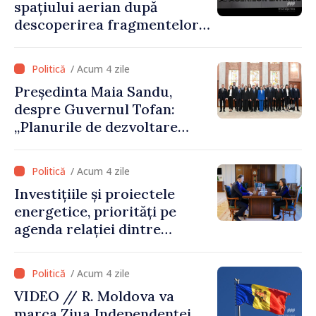
spațiului aerian după
descoperirea fragmentelor
dronei de la Văleni
/ Acum 4 zile
Președinta Maia Sandu,
despre Guvernul Tofan:
„Planurile de dezvoltare
sunt mari și ambițioase. Este
nevoie de multă energie și
/ Acum 4 zile
stabilitate pentru a reuși”
Investițiile și proiectele
energetice, priorități pe
agenda relației dintre
Moldova și SUA
/ Acum 4 zile
VIDEO // R. Moldova va
marca Ziua Independenței