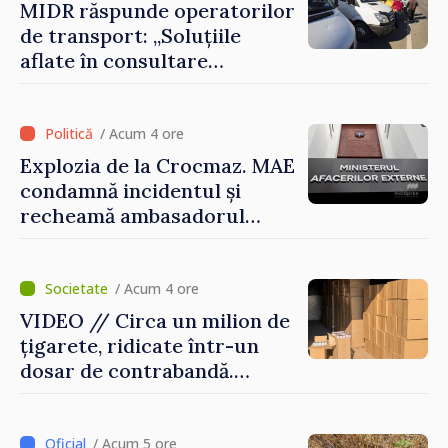
MIDR răspunde operatorilor
de transport: „Soluțiile
aflate în consultare
urmăresc ca cetățenii să
beneficieze de servicii
sigure, regulate și
/ Acum 4 ore
accesibile”
Explozia de la Crocmaz. MAE
condamnă incidentul și
recheamă ambasadorul
Republicii Moldova la
Moscova pentru consultări
/ Acum 4 ore
VIDEO // Circa un milion de
țigarete, ridicate într-un
dosar de contrabandă.
Produsele urmau a fi scoase
ilegal din țară
/ Acum 5 ore