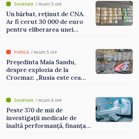
europeană”
/ Acum 5 ore
Un bărbat, reținut de CNA.
Ar fi cerut 30 000 de euro
pentru eliberarea unei
persoane condamnate
/ Acum 5 ore
Președinta Maia Sandu,
despre explozia de la
Crocmaz: „Rusia este cea
care duce războiul de
agresiune în Ucraina și
poartă întreaga vină pentru
/ Acum 6 ore
pericolul adus la casele
Peste 370 de mii de
oamenilor noștri”
investigații medicale de
înaltă performanță, finanțate
de asigurarea obligatorie în