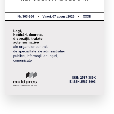
Nr. 363-366
Vineri, 07 august 2026
XXXIII
Legi,
hotărâri, decrete,
dispoziții, tratate,
acte normative
ale organelor centrale
de specialitate ale administrației
publice, informații, anunțuri,
comunicate
ISSN 2587-389X
E-ISSN 2587-3903