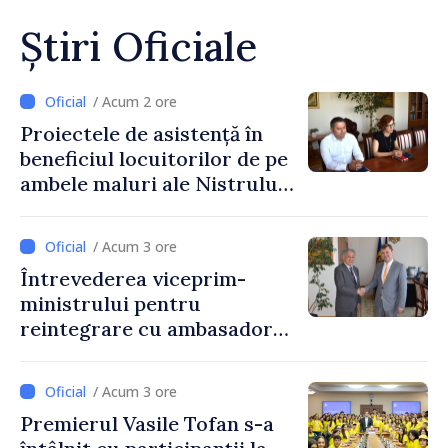
Știri Oficiale
/ Acum 2 ore
Proiectele de asistență în
beneficiul locuitorilor de pe
ambele maluri ale Nistrului
discutate la întrevederea
viceprim-ministrului cu
/ Acum 3 ore
reprezentanta rezidentă a
Întrevederea viceprim-
PNUD în Republica Moldova,
ministrului pentru
Daniela Gasparikova
reintegrare cu ambasadorul
Japoniei în Republica
Moldova
/ Acum 3 ore
Premierul Vasile Tofan s-a