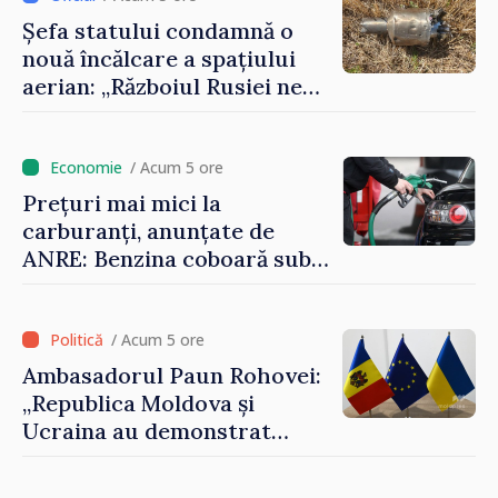
Șefa statului condamnă o
nouă încălcare a spațiului
aerian: „Războiul Rusiei ne
afectează direct”
/ Acum 5 ore
Prețuri mai mici la
carburanți, anunțate de
ANRE: Benzina coboară sub
pragul de 30 de lei
/ Acum 5 ore
Ambasadorul Paun Rohovei:
„Republica Moldova și
Ucraina au demonstrat
performanțe fără precedent
în procesul de integrare