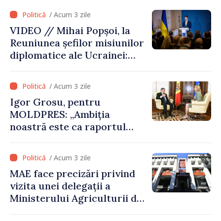
hidrologice din bazinul
/ Acum 3 zile
râului Nistru și proiecte
VIDEO // Mihai Popșoi, la
comune în infrastructură și
Reuniunea șefilor misiunilor
energie
diplomatice ale Ucrainei:
„Republica Moldova a făcut
alegerea. Ne-am alăturat
/ Acum 3 zile
Ucrainei”
Igor Grosu, pentru
MOLDPRES: „Ambiția
noastră este ca raportul
Comisiei Europene din acest
an să fie și mai bun”
/ Acum 3 zile
MAE face precizări privind
vizita unei delegații a
Ministerului Agriculturii din
Afganistan la Chișinău