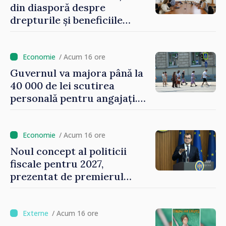
din diasporă despre
drepturile și beneficiile
asigurării medicale
/ Acum 16 ore
Guvernul va majora până la
40 000 de lei scutirea
personală pentru angajați.
Vasile Tofan: „Aproape 800
de milioane de lei îi lăsăm
oamenilor”
/ Acum 16 ore
Noul concept al politicii
fiscale pentru 2027,
prezentat de premierul
Vasile Tofan: „Taxăm mai
puțin munca, stimulăm
investițiile, taxăm viciile și
/ Acum 16 ore