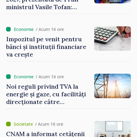
ministrul Vasile Tofan:
Reducerea poverii pe muncă,
stimularea investițiilor și o
taxare mai echitabilă
/ Acum 16 ore
Impozitul pe venit pentru
bănci și instituții financiare
va crește
/ Acum 16 ore
Noi reguli privind TVA la
energie și gaze, cu facilități
direcționate către
consumatorii vulnerabili
/ Acum 16 ore
CNAM a informat cetățenii