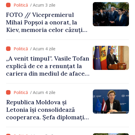
/ Acum 3 zile
FOTO // Vicepremierul
Mihai Popșoi a onorat, la
Kiev, memoria celor căzuți
pentru libertatea Ucrainei:
„Acest război trebuie să
/ Acum 4 zile
înceteze”
„A venit timpul”. Vasile Tofan
explică de ce a renunțat la
cariera din mediul de afaceri
pentru a prelua funcția de
premier. Ce crede Igor
/ Acum 4 zile
Grosu despre noul șef al
Republica Moldova și
Guvernului
Letonia își consolidează
cooperarea. Șefa diplomației
letone vine la Chișinău