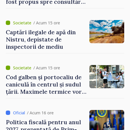
fost propus spre consultări
publice
/ Acum 15 ore
Captări ilegale de apă din
Nistru, depistate de
inspectorii de mediu
/ Acum 15 ore
Cod galben și portocaliu de
caniculă în centrul și sudul
țării. Maximele termice vor
ajunge până la 37°C
/ Acum 16 ore
Politica fiscală pentru anul
2027, prezentată de Prim-