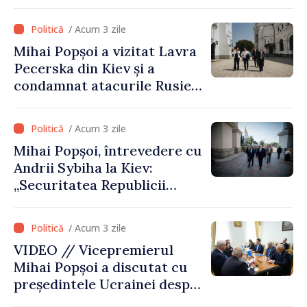
recunoaște guvernarea
talibană. Aprobarea acestei
/ Acum 3 zile
vizite a fost o eroare de
Mihai Popșoi a vizitat Lavra
evaluare și de coordonare
Pecerska din Kiev și a
instituțională”
condamnat atacurile Rusiei
asupra patrimoniului
cultural al Ucrainei
/ Acum 3 zile
Mihai Popșoi, întrevedere cu
Andrii Sybiha la Kiev:
„Securitatea Republicii
Moldova este strâns legată
de securitatea Ucrainei”
/ Acum 3 zile
VIDEO // Vicepremierul
Mihai Popșoi a discutat cu
președintele Ucrainei despre
gestionarea situației