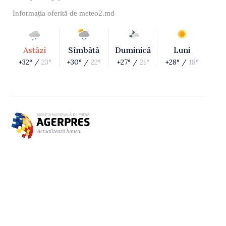
Informația oferită de
meteo2.md
Astăzi
Sîmbătă
Duminică
Luni
+32° /
23°
+30° /
22°
+27° /
21°
+28° /
18°