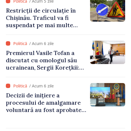
/ Acum 5 zile
Restricții de circulație în
Chișinău. Traficul va fi
suspendat pe mai multe
străzi
/ Acum 6 zile
Premierul Vasile Tofan a
discutat cu omologul său
ucrainean, Sergii Korețkii:
„Statele noastre au o relație
bazată pe încredere și
/ Acum 6 zile
solidaritate, pe care vrem să
Decizii de inițiere a
o transformăm în proiecte
procesului de amalgamare
concrete”
voluntară au fost aprobate
de 85 la sută din primăriile
din țară. Alexei Buzu: „Doar