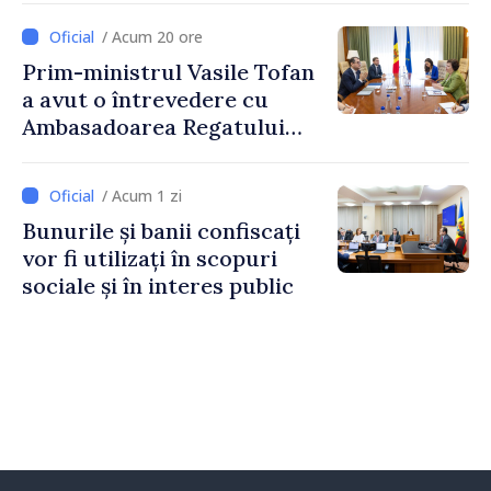
2027
/ Acum 20 ore
Prim-ministrul Vasile Tofan
a avut o întrevedere cu
Ambasadoarea Regatului
Unit al Marii Britanii și
Irlandei de Nord, Fern
/ Acum 1 zi
Horine
Bunurile și banii confiscați
vor fi utilizați în scopuri
sociale și în interes public