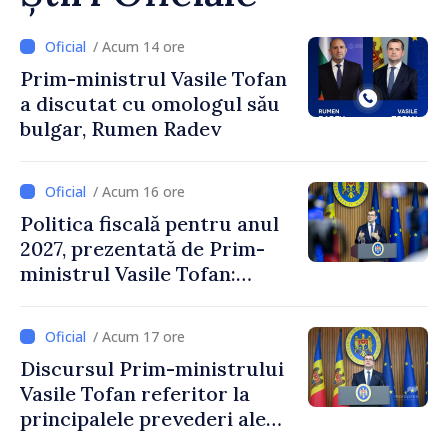
/ Acum 14 ore
Prim-ministrul Vasile Tofan
a discutat cu omologul său
bulgar, Rumen Radev
/ Acum 16 ore
Politica fiscală pentru anul
2027, prezentată de Prim-
ministrul Vasile Tofan:
Reducerea poverii pe muncă,
stimularea investițiilor și o
/ Acum 17 ore
taxare mai echitabilă
Discursul Prim-ministrului
Vasile Tofan referitor la
principalele prevederi ale
politicii fiscale pentru anul