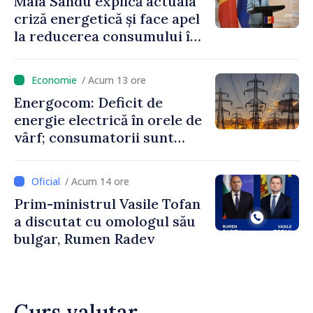
Maia Sandu explică actuala
criză energetică și face apel
la reducerea consumului în
orele de vârf: „Doar astfel
putem menține prețurile la
/ Acum 13 ore
un nivel mai mic”
Energocom: Deficit de
energie electrică în orele de
vârf; consumatorii sunt
îndemnați să economisească
/ Acum 14 ore
Prim-ministrul Vasile Tofan
a discutat cu omologul său
bulgar, Rumen Radev
Curs valutar