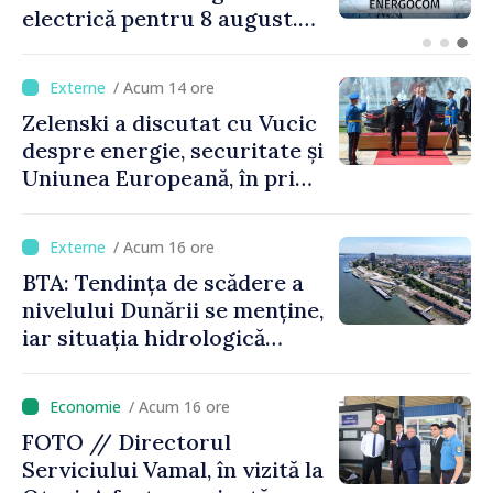
Udobnoe, suspendată
/ Acum 14 ore
Zelenski a discutat cu Vucic
despre energie, securitate și
Uniunea Europeană, în prima
sa vizită în Serbia
/ Acum 16 ore
BTA: Tendința de scădere a
nivelului Dunării se menține,
iar situația hidrologică
rămâne dificilă
/ Acum 16 ore
FOTO // Directorul
Serviciului Vamal, în vizită la