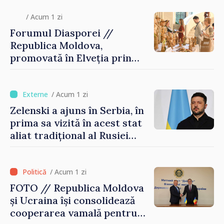
/ Acum 1 zi
Forumul Diasporei //
Republica Moldova,
promovată în Elveția prin
turism, investiții și
exporturi
/ Acum 1 zi
Zelenski a ajuns în Serbia, în
prima sa vizită în acest stat
aliat tradițional al Rusiei
după 2022
/ Acum 1 zi
FOTO // Republica Moldova
și Ucraina își consolidează
cooperarea vamală pentru