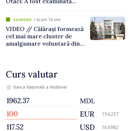
Otaci: A fost examinată
posibilitatea dotării Zonei de
control vamal cu un scanner
/ Acum 16 ore
performant
VIDEO // Călărași formează
cel mai mare cluster de
amalgamare voluntară din
Republica Moldova. Consiliul
orășenesc a aprobat decizia
finală
Curs valutar
Banca Națională a Moldovei
MDL
EUR
19.6237
USD
16.6982