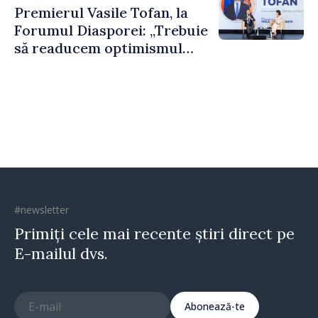
Premierul Vasile Tofan, la
puternice”
Forumul Diasporei: „Trebuie
să readucem optimismul
oamenilor și încrederea că
Republica Moldova merge în
direcția corectă”
#newsletter
Primiți cele mai recente știri direct pe
E-mailul dvs.
Abonează-te