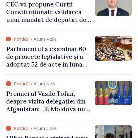
CEC va propune Curții
Constituționale validarea
unui mandat de deputat de
pe lista PAS
/ Acum 4 zile
Parlamentul a examinat 60
de proiecte legislative și a
adoptat 52 de acte în luna
iulie
/ Acum 4 zile
Premierul Vasile Tofan,
despre vizita delegației din
Afganistan: „R. Moldova nu
recunoaște guvernarea
talibană. Aprobarea acestei
/ Acum 5 zile
vizite a fost o eroare de