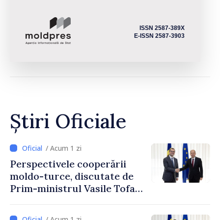
ISSN 2587-389X
E-ISSN 2587-3903
Știri Oficiale
/ Acum 1 zi
Perspectivele cooperării
moldo-turce, discutate de
Prim-ministrul Vasile Tofan
și Ambasadorul Turciei,
Uygar Mustafa Sertel
/ Acum 1 zi