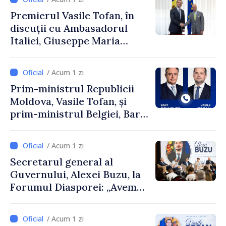
Premierul Vasile Tofan, în
discuții cu Ambasadorul
Italiei, Giuseppe Maria
Perricone
/ Acum 1 zi
Prim-ministrul Republicii
Moldova, Vasile Tofan, și
prim-ministrul Belgiei, Bart
De Wever, au discutat
despre parcursul european
/ Acum 1 zi
al Republicii Moldova.
Secretarul general al
Guvernului, Alexei Buzu, la
Forumul Diasporei: „Avem
nevoie de fiecare dintre
dumneavoastră pentru a
/ Acum 1 zi
construi comunități mai