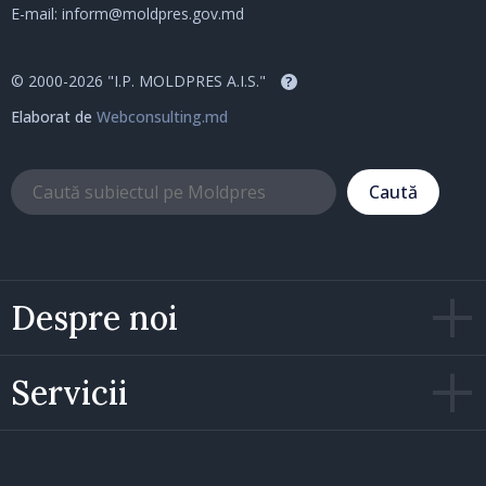
E-mail:
inform@moldpres.gov.md
© 2000-2026 "I.P. MOLDPRES A.I.S."
?
Elaborat de
Webconsulting.md
Caută
Despre noi
Servicii