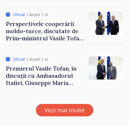
securizarea frontierei și
integrarea europeană.
Reuniune la Moghiliov-
/ Acum 1 zi
Podolsk
Perspectivele cooperării
moldo-turce, discutate de
Prim-ministrul Vasile Tofan
și Ambasadorul Turciei,
Uygar Mustafa Sertel
/ Acum 1 zi
Premierul Vasile Tofan, în
discuții cu Ambasadorul
Italiei, Giuseppe Maria
Perricone
Vezi mai multe