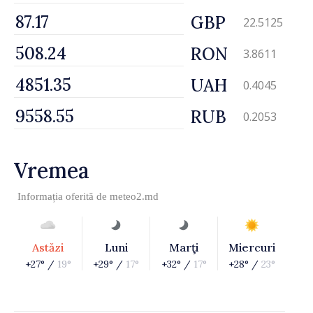
GBP
22.5125
RON
3.8611
UAH
0.4045
RUB
0.2053
Vremea
Informația oferită de
meteo2.md
Astăzi
Luni
Marţi
Miercuri
+27° /
19°
+29° /
17°
+32° /
17°
+28° /
23°