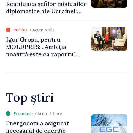
Reuniunea șefilor misiunilor
energie
diplomatice ale Ucrainei:
„Republica Moldova a făcut
alegerea. Ne-am alăturat
/ Acum 5 zile
Ucrainei”
Igor Grosu, pentru
MOLDPRES: „Ambiția
noastră este ca raportul
Comisiei Europene din acest
an să fie și mai bun”
Top știri
/ Acum 14 minute
Alertă aeriană în Ucraina:
Circulația pe podul Maiaki–