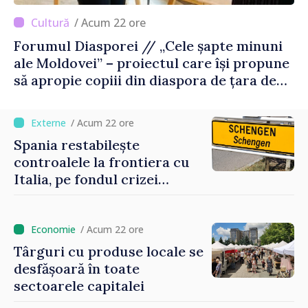
/ Acum 22 ore
Forumul Diasporei // „Cele șapte minuni
ale Moldovei” – proiectul care își propune
să apropie copiii din diaspora de țara de
origine
/ Acum 22 ore
Spania restabilește
controalele la frontiera cu
Italia, pe fondul crizei
migratorii din Ceuta
/ Acum 22 ore
Târguri cu produse locale se
desfășoară în toate
sectoarele capitalei