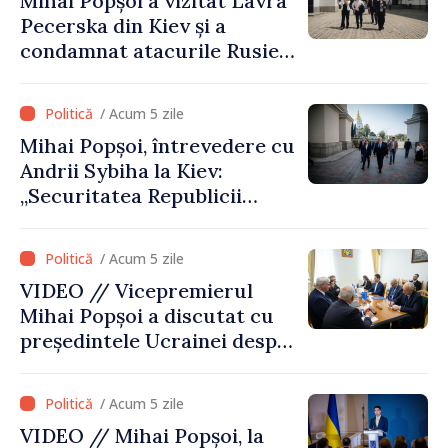
Mihai Popșoi a vizitat Lavra
evaluare și de coordonare
Pecerska din Kiev și a
instituțională”
condamnat atacurile Rusiei
asupra patrimoniului
cultural al Ucrainei
/ Acum 5 zile
Mihai Popșoi, întrevedere cu
Andrii Sybiha la Kiev:
„Securitatea Republicii
Moldova este strâns legată
de securitatea Ucrainei”
/ Acum 5 zile
VIDEO // Vicepremierul
Mihai Popșoi a discutat cu
președintele Ucrainei despre
gestionarea situației
hidrologice din bazinul
/ Acum 5 zile
râului Nistru și proiecte
VIDEO // Mihai Popșoi, la
comune în infrastructură și