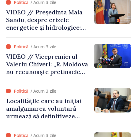
/ Acum 3 zile
VIDEO // Președinta Maia
Sandu, despre crizele
energetice și hidrologice:
„Guvernul va face tot
posibilul pentru a atenua
/ Acum 3 zile
consecințele”
VIDEO // Vicepremierul
Valeriu Chiveri: „R. Moldova
nu recunoaște pretinsele
acte de privatizare realizate
de structurile de la Tiraspol
/ Acum 3 zile
în raioanele de est”
Localitățile care au inițiat
amalgamarea voluntară
urmează să definitiveze
procedurile necesare pe
parcursul lunii august
/ Acum 3 zile