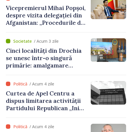
Vicepremierul Mihai Popșoi,
despre vizita delegației din
Afganistan: „Procedurile de
acordare a vizelor au fost
respectate întocmai. Nu s-
/ Acum 3 zile
au constatat încălcări ale
Cinci localități din Drochia
prevederilor legale”
se unesc într-o singură
primărie: amalgamare
voluntară susținută cu
stimulente de peste 28 de
/ Acum 4 zile
milioane de lei oferite de
Curtea de Apel Centru a
Guvern
dispus limitarea activității
Partidului Republican „Inima
Moldovei” pentru 12 luni
/ Acum 4 zile