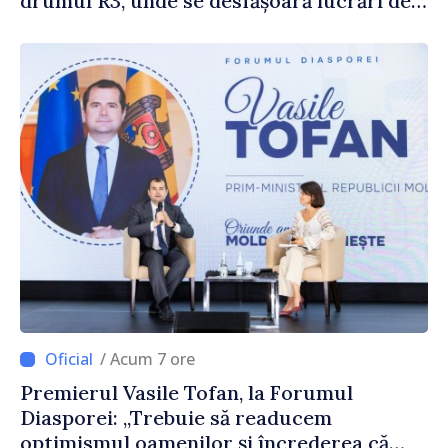
drumul R3, unde se desfășoară lucrări de
reparație
/ Acum 7 ore
Premierul Vasile Tofan, la Forumul
Diasporei: „Trebuie să readucem
optimismul oamenilor și încrederea că