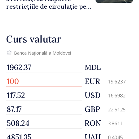
restricțiile de circulație pe
drumul R3, unde se
desfășoară lucrări de
reparație
Curs valutar
Banca Națională a Moldovei
MDL
EUR
19.6237
USD
16.6982
GBP
22.5125
RON
3.8611
UAH
0.4045