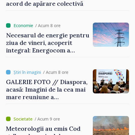
acord de apărare colectivă
/ Acum 8 ore
Necesarul de energie pentru
ziua de vineri, acoperit
integral: Energocom a
rezervat volumele
/ Acum 8 ore
GALERIE FOTO // Diaspora,
acasă: Imagini de la cea mai
mare reuniune a
moldovenilor de peste
hotare
/ Acum 9 ore
Meteorologii au emis Cod