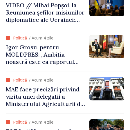
VIDEO // Mihai Popșoi, la
comune în infrastructură și
Reuniunea șefilor misiunilor
energie
diplomatice ale Ucrainei:
„Republica Moldova a făcut
alegerea. Ne-am alăturat
/ Acum 4 zile
Ucrainei”
Igor Grosu, pentru
MOLDPRES: „Ambiția
noastră este ca raportul
Comisiei Europene din acest
an să fie și mai bun”
/ Acum 4 zile
MAE face precizări privind
vizita unei delegații a
Ministerului Agriculturii din
Afganistan la Chișinău
/ Acum 4 zile