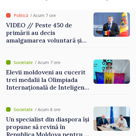
/ Acum 7 ore
VIDEO // Peste 450 de
primării au decis
amalgamarea voluntară și
vor beneficia de fonduri
pentru investiții. Igor
Grosu: „Este important să
/ Acum 7 ore
depășim blocajele și să dăm o
Elevii moldoveni au cucerit
șansă localităților să se
trei medalii la Olimpiada
dezvolte”
Internațională de Inteligență
Artificială
/ Acum 8 ore
Un specialist din diaspora își
propune să revină în
Republica Moldova pentru a