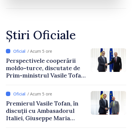
Știri Oficiale
/ Acum 5 ore
Perspectivele cooperării
moldo-turce, discutate de
Prim-ministrul Vasile Tofan
și Ambasadorul Turciei,
Uygar Mustafa Sertel
/ Acum 5 ore
Premierul Vasile Tofan, în
discuții cu Ambasadorul
Italiei, Giuseppe Maria
Perricone