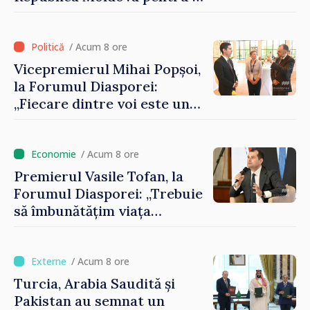
contribui la dezvoltarea
registrului naval național
/ Acum 8 ore
Vicepremierul Mihai Popșoi,
la Forumul Diasporei:
„Fiecare dintre voi este un
ambasador al țării noastre și
contribuie la promovarea
imaginii Republicii Moldova”
/ Acum 8 ore
Premierul Vasile Tofan, la
Forumul Diasporei: „Trebuie
să îmbunătățim viața
oamenilor și să repornim
motoarele economiei”
/ Acum 8 ore
Turcia, Arabia Saudită și
Pakistan au semnat un