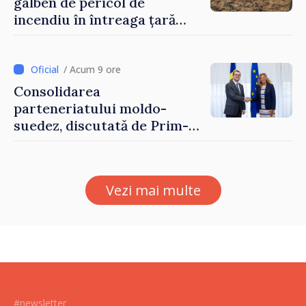
galben de pericol de
incendiu în întreaga țară
până pe 14 august
/ Acum 9 ore
Consolidarea
parteneriatului moldo-
suedez, discutată de Prim-
ministrul Vasile Tofan și
Ambasadoarea Suediei,
Petra Lärke
Vezi mai multe
#newsletter