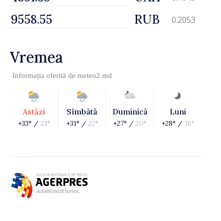
RUB
0.2053
Vremea
Informația oferită de
meteo2.md
Astăzi
Sîmbătă
Duminică
Luni
+33° /
23°
+31° /
22°
+27° /
20°
+28° /
16°