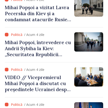
vizite a fost o eroare de
Mihai Popșoi a vizitat Lavra
evaluare și de coordonare
Pecerska din Kiev și a
instituțională”
condamnat atacurile Rusiei
asupra patrimoniului
cultural al Ucrainei
/ Acum 4 zile
Mihai Popșoi, întrevedere cu
Andrii Sybiha la Kiev:
„Securitatea Republicii
Moldova este strâns legată
de securitatea Ucrainei”
/ Acum 4 zile
VIDEO // Vicepremierul
Mihai Popșoi a discutat cu
președintele Ucrainei despre
gestionarea situației
hidrologice din bazinul
/ Acum 4 zile
râului Nistru și proiecte