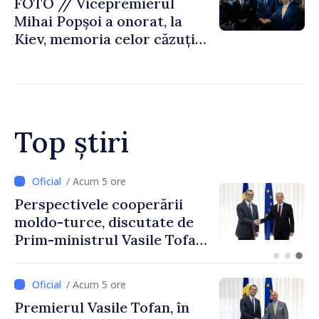
FOTO // Vicepremierul
Mihai Popșoi a onorat, la
Kiev, memoria celor căzuți
pentru libertatea Ucrainei:
„Acest război trebuie să
înceteze”
Top știri
/ Acum 2 ore
Forumul Diasporei //
Republica Moldova,
promovată în Elveția prin
turism, investiții și
exporturi
/ Acum 5 ore
Premierul Vasile Tofan, în