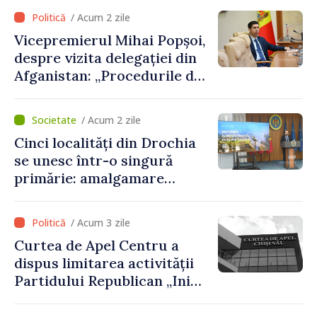
parcursul lunii august
/ Acum 2 zile
Vicepremierul Mihai Popșoi,
despre vizita delegației din
Afganistan: „Procedurile de
acordare a vizelor au fost
respectate întocmai. Nu s-
/ Acum 2 zile
au constatat încălcări ale
Cinci localități din Drochia
prevederilor legale”
se unesc într-o singură
primărie: amalgamare
voluntară susținută cu
stimulente de peste 28 de
/ Acum 3 zile
milioane de lei oferite de
Curtea de Apel Centru a
Guvern
dispus limitarea activității
Partidului Republican „Inima
Moldovei” pentru 12 luni