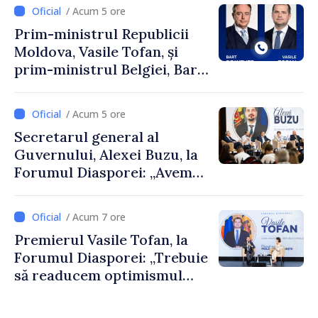
/ Acum 5 ore
Prim-ministrul Republicii
Moldova, Vasile Tofan, și
prim-ministrul Belgiei, Bart
De Wever, au discutat
despre parcursul european
/ Acum 5 ore
al Republicii Moldova.
Secretarul general al
Guvernului, Alexei Buzu, la
Forumul Diasporei: „Avem
nevoie de fiecare dintre
dumneavoastră pentru a
/ Acum 7 ore
construi comunități mai
Premierul Vasile Tofan, la
puternice”
Forumul Diasporei: „Trebuie
să readucem optimismul
oamenilor și încrederea că
Republica Moldova merge în