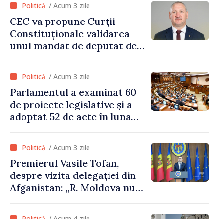
/ Acum 3 zile
CEC va propune Curții
Constituționale validarea
unui mandat de deputat de
pe lista PAS
/ Acum 3 zile
Parlamentul a examinat 60
de proiecte legislative și a
adoptat 52 de acte în luna
iulie
/ Acum 3 zile
Premierul Vasile Tofan,
despre vizita delegației din
Afganistan: „R. Moldova nu
recunoaște guvernarea
talibană. Aprobarea acestei
/ Acum 4 zile