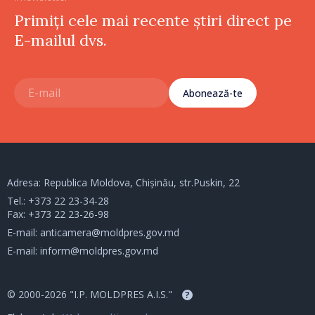
Primiți cele mai recente știri direct pe
E-mailul dvs.
Abonează-te
Adresa: Republica Moldova, Chișinău, str.Puskin, 22
Tel.:
+373 22 23-34-28
Fax: +373 22 23-26-98
E-mail:
anticamera@moldpres.gov.md
E-mail:
inform@moldpres.gov.md
© 2000-2026 "I.P. MOLDPRES A.I.S."
?