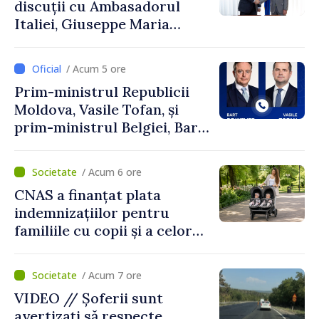
discuții cu Ambasadorul
Italiei, Giuseppe Maria
Perricone
/ Acum 5 ore
Prim-ministrul Republicii
Moldova, Vasile Tofan, și
prim-ministrul Belgiei, Bart
De Wever, au discutat
despre parcursul european
/ Acum 6 ore
al Republicii Moldova.
CNAS a finanțat plata
indemnizațiilor pentru
familiile cu copii și a celor
pentru incapacitate
temporară de muncă
/ Acum 7 ore
VIDEO // Șoferii sunt
avertizați să respecte