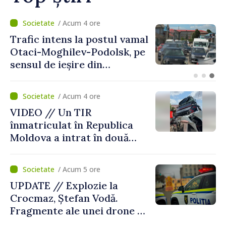
/ Acum 1 oră
Judocanul Vladimir Iacomi a
cucerit bronzul la Cupa
Europei de tineret de la
Skopje
/ Acum 4 ore
VIDEO // Un TIR
înmatriculat în Republica
Moldova a intrat în două
gospodării din Vaslui,
România
/ Acum 5 ore
UPDATE // Explozie la
Crocmaz, Ștefan Vodă.
Fragmente ale unei drone de
luptă depistate la fața