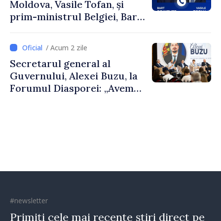
Moldova, Vasile Tofan, și
prim-ministrul Belgiei, Bart
De Wever, au discutat
despre parcursul european
/ Acum 2 zile
al Republicii Moldova.
Secretarul general al
Guvernului, Alexei Buzu, la
Forumul Diasporei: „Avem
nevoie de fiecare dintre
dumneavoastră pentru a
construi comunități mai
puternice”
#newsletter
Primiți cele mai recente știri direct pe