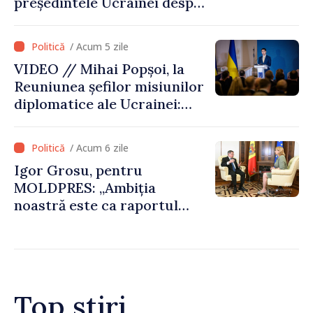
președintele Ucrainei despre
gestionarea situației
hidrologice din bazinul
/ Acum 5 zile
râului Nistru și proiecte
VIDEO // Mihai Popșoi, la
comune în infrastructură și
Reuniunea șefilor misiunilor
energie
diplomatice ale Ucrainei:
„Republica Moldova a făcut
alegerea. Ne-am alăturat
/ Acum 6 zile
Ucrainei”
Igor Grosu, pentru
MOLDPRES: „Ambiția
noastră este ca raportul
Comisiei Europene din acest
an să fie și mai bun”
Top știri