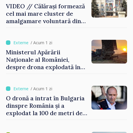
VIDEO // Călărași formează
cel mai mare cluster de
amalgamare voluntară din
Republica Moldova. Consiliul
orășenesc a aprobat decizia
finală
/ Acum 1 zi
Ministerul Apărării
Naționale al României,
despre drona explodată în
Bulgaria: „Radarele noastre
nu au detectat niciun
vehicul aerian”
/ Acum 1 zi
O dronă a intrat în Bulgaria
dinspre România și a
explodat la 100 de metri de
graniță