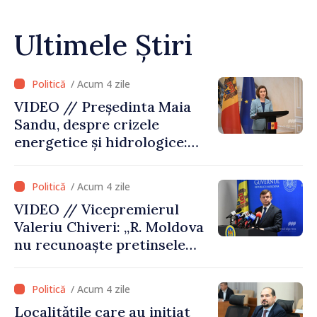
Ultimele Știri
/ Acum 4 zile
VIDEO // Președinta Maia
Sandu, despre crizele
energetice și hidrologice:
„Guvernul va face tot
posibilul pentru a atenua
/ Acum 4 zile
consecințele”
VIDEO // Vicepremierul
Valeriu Chiveri: „R. Moldova
nu recunoaște pretinsele
acte de privatizare realizate
de structurile de la Tiraspol
/ Acum 4 zile
în raioanele de est”
Localitățile care au inițiat