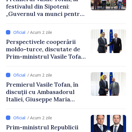
festivalul din Sipoteni:
„Guvernul va munci pentru
ca fiecare sat, fiecare
comunitate și toți
/ Acum 2 zile
moldovenii să prospere”
Perspectivele cooperării
moldo-turce, discutate de
Prim-ministrul Vasile Tofan
și Ambasadorul Turciei,
Uygar Mustafa Sertel
/ Acum 2 zile
Premierul Vasile Tofan, în
discuții cu Ambasadorul
Italiei, Giuseppe Maria
Perricone
/ Acum 2 zile
Prim-ministrul Republicii