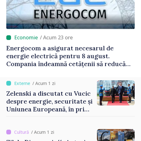
/ Acum 23 ore
Energocom a asigurat necesarul de
energie electrică pentru 8 august.
Compania îndeamnă cetățenii să reducă
consumul în orele de vârf
/ Acum 1 zi
Zelenski a discutat cu Vucic
despre energie, securitate și
Uniunea Europeană, în prima
sa vizită în Serbia
/ Acum 1 zi