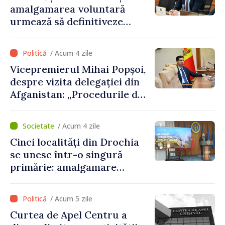
amalgamarea voluntară
urmează să definitiveze
procedurile necesare pe
parcursul lunii august
/ Acum 4 zile
Vicepremierul Mihai Popșoi,
despre vizita delegației din
Afganistan: „Procedurile de
acordare a vizelor au fost
respectate întocmai. Nu s-
/ Acum 4 zile
au constatat încălcări ale
Cinci localități din Drochia
prevederilor legale”
se unesc într-o singură
primărie: amalgamare
voluntară susținută cu
stimulente de peste 28 de
/ Acum 5 zile
milioane de lei oferite de
Curtea de Apel Centru a
Guvern