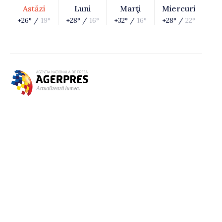
Astăzi
Luni
Marţi
Miercuri
+26° /
19°
+28° /
16°
+32° /
16°
+28° /
22°