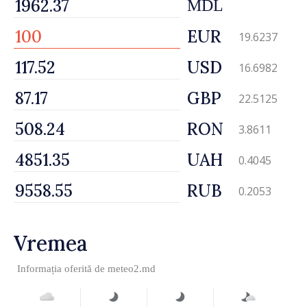
MDL
EUR
19.6237
USD
16.6982
GBP
22.5125
RON
3.8611
UAH
0.4045
RUB
0.2053
Vremea
Informația oferită de
meteo2.md