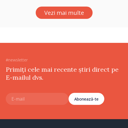
Vezi mai multe
#newsletter
Primiți cele mai recente știri direct pe
E-mailul dvs.
Abonează-te