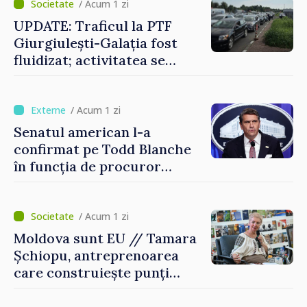
/ Acum 1 zi
UPDATE: Traficul la PTF
Giurgiulești-Galația fost
fluidizat; activitatea se
desfășoară în condiții
normale
/ Acum 1 zi
Senatul american l-a
confirmat pe Todd Blanche
în funcția de procuror
general al Statelor Unite
/ Acum 1 zi
Moldova sunt EU // Tamara
Șchiopu, antreprenoarea
care construiește punți
între Marea Britanie și
Republica Moldova