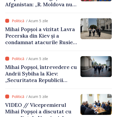
Afganistan: „R. Moldova nu
recunoaște guvernarea
talibană. Aprobarea acestei
/ Acum 5 zile
vizite a fost o eroare de
Mihai Popșoi a vizitat Lavra
evaluare și de coordonare
Pecerska din Kiev și a
instituțională”
condamnat atacurile Rusiei
asupra patrimoniului
cultural al Ucrainei
/ Acum 5 zile
Mihai Popșoi, întrevedere cu
Andrii Sybiha la Kiev:
„Securitatea Republicii
Moldova este strâns legată
de securitatea Ucrainei”
/ Acum 5 zile
VIDEO // Vicepremierul
Mihai Popșoi a discutat cu