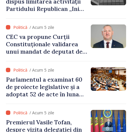
dispus limitarea activității
Partidului Republican „Inima
Moldovei” pentru 12 luni
/ Acum 5 zile
CEC va propune Curții
Constituționale validarea
unui mandat de deputat de
pe lista PAS
/ Acum 5 zile
Parlamentul a examinat 60
de proiecte legislative și a
adoptat 52 de acte în luna
iulie
/ Acum 5 zile
Premierul Vasile Tofan,
despre vizita delegației din