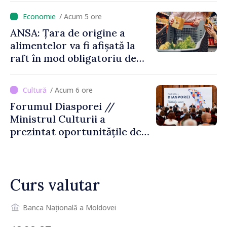
locului
/ Acum 5 ore
ANSA: Țara de origine a
alimentelor va fi afișată la
raft în mod obligatoriu de
luni, 10 august. Comercianții
riscă amenzi de zeci de mii
/ Acum 6 ore
de lei de lei
Forumul Diasporei //
Ministrul Culturii a
prezintat oportunitățile de
finanțare pentru proiecte
culturale și mobilitatea
artiștilor
Curs valutar
Banca Națională a Moldovei