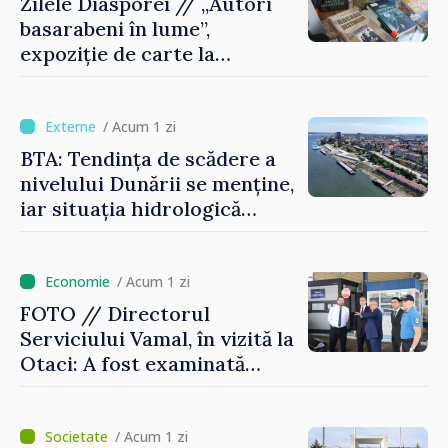
Zilele Diasporei // „Autori
basarabeni în lume”,
expoziție de carte la
Biblioteca Națională
/ Acum 1 zi
BTA: Tendința de scădere a
nivelului Dunării se menține,
iar situația hidrologică
rămâne dificilă
/ Acum 1 zi
FOTO // Directorul
Serviciului Vamal, în vizită la
Otaci: A fost examinată
posibilitatea dotării Zonei de
control vamal cu un scanner
performant
/ Acum 1 zi