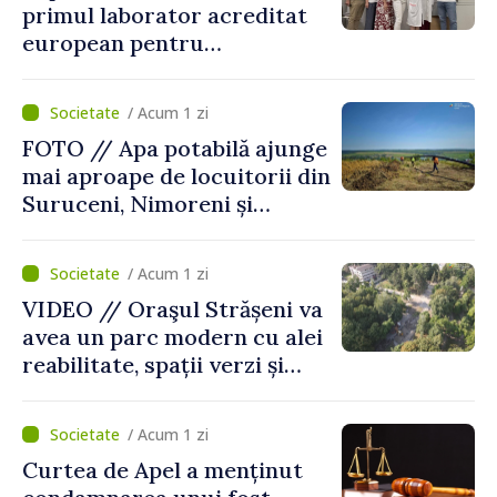
primul laborator acreditat
european pentru
diagnosticul virusurilor
viței-de-vie
/ Acum 1 zi
FOTO // Apa potabilă ajunge
mai aproape de locuitorii din
Suruceni, Nimoreni și
Malcoci, raionul Ialoveni
/ Acum 1 zi
VIDEO // Oraşul Strășeni va
avea un parc modern cu alei
reabilitate, spații verzi și
zone pentru copii
/ Acum 1 zi
Curtea de Apel a menținut