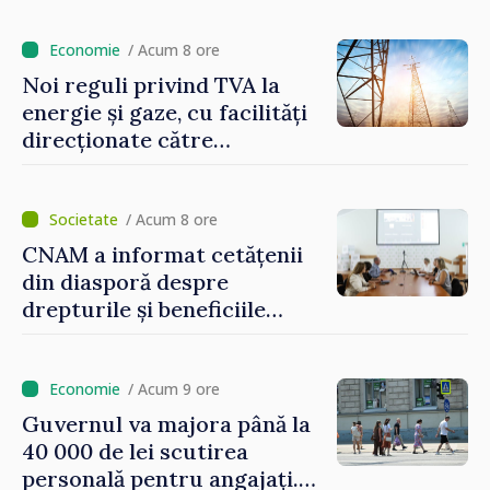
/ Acum 8 ore
Noi reguli privind TVA la
energie și gaze, cu facilități
direcționate către
consumatorii vulnerabili
/ Acum 8 ore
CNAM a informat cetățenii
din diasporă despre
drepturile și beneficiile
asigurării medicale
/ Acum 9 ore
Guvernul va majora până la
40 000 de lei scutirea
personală pentru angajați.