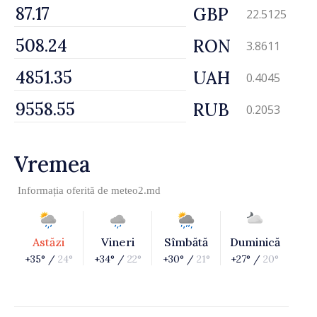
GBP
22.5125
RON
3.8611
UAH
0.4045
RUB
0.2053
Vremea
Informația oferită de
meteo2.md
Astăzi
Vineri
Sîmbătă
Duminică
+35° /
24°
+34° /
22°
+30° /
21°
+27° /
20°