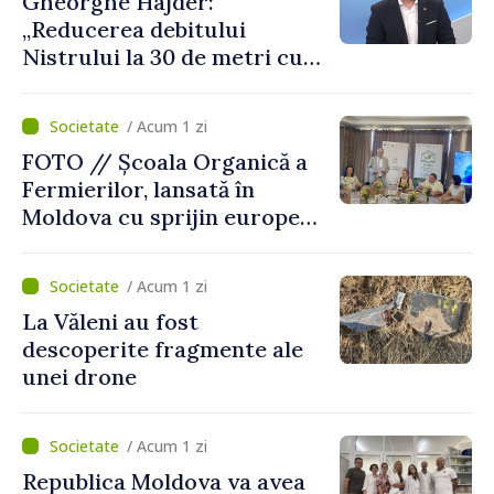
Gheorghe Hajder:
„Reducerea debitului
Nistrului la 30 de metri cubi
pe secundă ar însemna o
„catastrofă naturală”
/ Acum 1 zi
FOTO // Școala Organică a
Fermierilor, lansată în
Moldova cu sprijin european
pentru dezvoltarea
agriculturii durabile
/ Acum 1 zi
La Văleni au fost
descoperite fragmente ale
unei drone
/ Acum 1 zi
Republica Moldova va avea