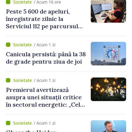
/ Acum 16 ore
două regulamente din
Peste 5 600 de apeluri,
domeniu
înregistrate zilnic la
Serviciul 112 pe parcursul
lunii iulie. Cei mai mulți
cetățeni au solicitat
/ Acum 1 zi
ambulanța
Canicula persistă: până la 38
de grade pentru ziua de joi
/ Acum 1 zi
Premierul avertizează
asupra unei situații critice
în sectorul energetic: „Cel
mai probabil, mâine nu vom
putea cumpăra nici curent
/ Acum 1 zi
de avarie”