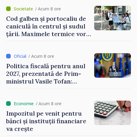
/ Acum 8 ore
Cod galben și portocaliu de
caniculă în centrul și sudul
țării. Maximele termice vor
ajunge până la 37°C
/ Acum 8 ore
Politica fiscală pentru anul
2027, prezentată de Prim-
ministrul Vasile Tofan:
Reducerea poverii pe muncă,
stimularea investițiilor și o
taxare mai echitabilă
/ Acum 8 ore
Impozitul pe venit pentru
bănci și instituții financiare
va crește