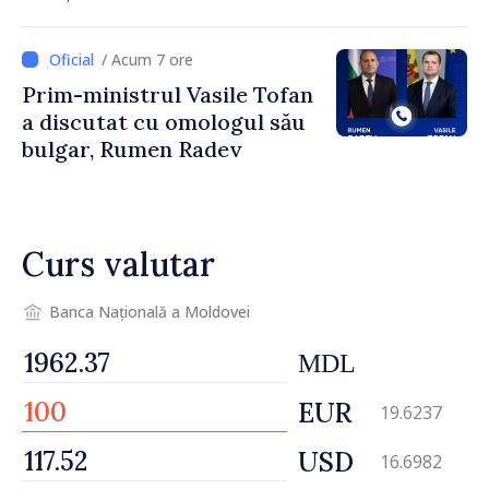
îndemnați să economisească
/ Acum 7 ore
Prim-ministrul Vasile Tofan
a discutat cu omologul său
bulgar, Rumen Radev
Curs valutar
Banca Națională a Moldovei
MDL
EUR
19.6237
USD
16.6982