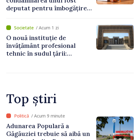
condamnarea unui fost
deputat pentru îmbogățire
ilicită. Acesta va achita
statului peste 2,4 milioane
/ Acum 1 zi
de lei
O nouă instituție de
învățământ profesional
tehnic în sudul țării:
Guvernul a aprobat
înființarea Colegiului moldo-
turc la Comrat
Top știri
/ Acum 9 minute
Adunarea Populară a
Găgăuziei trebuie să aibă un