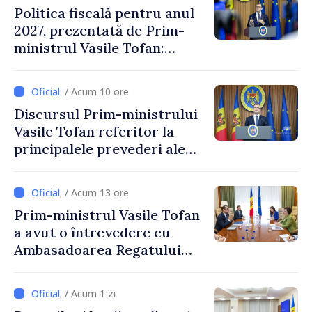
Politica fiscală pentru anul
2027, prezentată de Prim-
ministrul Vasile Tofan:
Reducerea poverii pe muncă,
stimularea investițiilor și o
/ Acum 10 ore
taxare mai echitabilă
Discursul Prim-ministrului
Vasile Tofan referitor la
principalele prevederi ale
politicii fiscale pentru anul
2027
/ Acum 13 ore
Prim-ministrul Vasile Tofan
a avut o întrevedere cu
Ambasadoarea Regatului
Unit al Marii Britanii și
Irlandei de Nord, Fern
/ Acum 1 zi
Horine