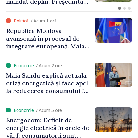
mandat deplin. Președinta
Maia Sandu: „Alegerile să fie
libere și corecte””
/ Acum 1 oră
Republica Moldova
avansează în procesul de
integrare europeană. Maia
Sandu: „Nu ne blochează
niciun stat”
/ Acum 2 ore
Maia Sandu explică actuala
criză energetică și face apel
la reducerea consumului în
orele de vârf: „Doar astfel
putem menține prețurile la
/ Acum 5 ore
un nivel mai mic”
Energocom: Deficit de
energie electrică în orele de
vârf; consumatorii sunt