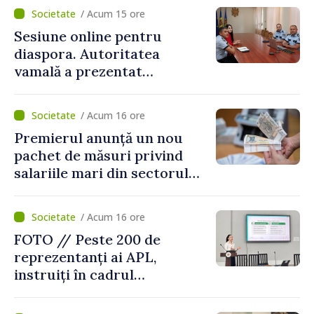
/ Acum 15 ore
Sesiune online pentru
diaspora. Autoritatea
vamală a prezentat
facilitățile oferite la
revenirea în țară
/ Acum 16 ore
Premierul anunță un nou
pachet de măsuri privind
salariile mari din sectorul
public
/ Acum 16 ore
FOTO // Peste 200 de
reprezentanți ai APL,
instruiți în cadrul
Platformelor Locale de
Mediu privind aplicarea a