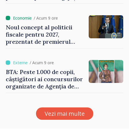
Vasile Tofan: „Aproape 800
de milioane de lei îi lăsăm
oamenilor”
/ Acum 9 ore
Noul concept al politicii
fiscale pentru 2027,
prezentat de premierul
Vasile Tofan: „Taxăm mai
puțin munca, stimulăm
investițiile, taxăm viciile și
/ Acum 9 ore
echilibrăm taxarea
BTA: Peste 1.000 de copii,
consumului”
câștigători ai concursurilor
organizate de Agenția de
Stat pentru Bulgarii din
Străinătate, vor fi premiați
Vezi mai multe