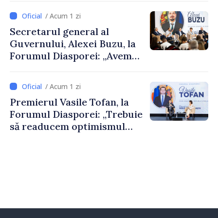
despre parcursul european
/ Acum 1 zi
al Republicii Moldova.
Secretarul general al
Guvernului, Alexei Buzu, la
Forumul Diasporei: „Avem
nevoie de fiecare dintre
dumneavoastră pentru a
/ Acum 1 zi
construi comunități mai
Premierul Vasile Tofan, la
puternice”
Forumul Diasporei: „Trebuie
să readucem optimismul
oamenilor și încrederea că
Republica Moldova merge în
direcția corectă”