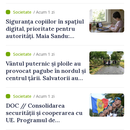
deserviți pe oră în perioada
de vârf a concediilor
/ Acum 1 zi
Siguranța copiilor în spațiul
digital, prioritate pentru
autorități. Maia Sandu:
„Trebuie să creăm
mecanisme care să-i
/ Acum 1 zi
protejeze”
Vântul puternic și ploile au
provocat pagube în nordul și
centrul țării. Salvatorii au
intervenit în zece cazuri
/ Acum 1 zi
DOC // Consolidarea
securității și cooperarea cu
UE. Programul de
implementare a Strategiei