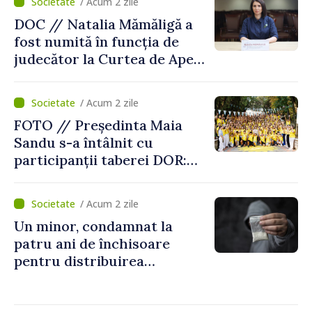
/ Acum 2 zile
DOC // Natalia Mămăligă a
fost numită în funcția de
judecător la Curtea de Apel
Centru
/ Acum 2 zile
FOTO // Președinta Maia
Sandu s-a întâlnit cu
participanții taberei DOR:
„Legătura lor cu țara
noastră rămâne puternică”
/ Acum 2 zile
Un minor, condamnat la
patru ani de închisoare
pentru distribuirea
drogurilor în raionul Edineț