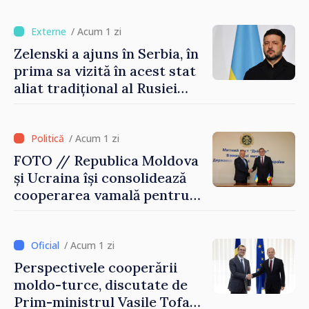
exporturi
/ Acum 1 zi
Zelenski a ajuns în Serbia, în
prima sa vizită în acest stat
aliat tradițional al Rusiei
după 2022
/ Acum 1 zi
FOTO // Republica Moldova
și Ucraina își consolidează
cooperarea vamală pentru
securizarea frontierei și
integrarea europeană.
Reuniune la Moghiliov-
/ Acum 1 zi
Podolsk
Perspectivele cooperării
moldo-turce, discutate de
Prim-ministrul Vasile Tofan