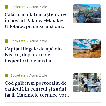
Naționale de Apărare pentru
/ Acum 2 zile
perioada 2024–2034,
Călătorii aflați în așteptare
publicat în Monitorul Oficial
în postul Palanca-Maiaki-
Udobnoe primesc apă din
partea funcționarilor vamali
și a polițiștilor de frontieră
/ Acum 2 zile
Captări ilegale de apă din
Nistru, depistate de
inspectorii de mediu
/ Acum 2 zile
Cod galben și portocaliu de
caniculă în centrul și sudul
țării. Maximele termice vor
ajunge până la 37°C