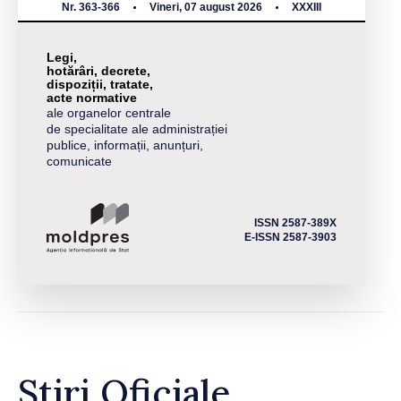
Nr. 363-366
Vineri, 07 august 2026
XXXIII
Legi,
hotărâri, decrete,
dispoziții, tratate,
acte normative
ale organelor centrale
de specialitate ale administrației
publice, informații, anunțuri,
comunicate
ISSN 2587-389X
E-ISSN 2587-3903
Știri Oficiale