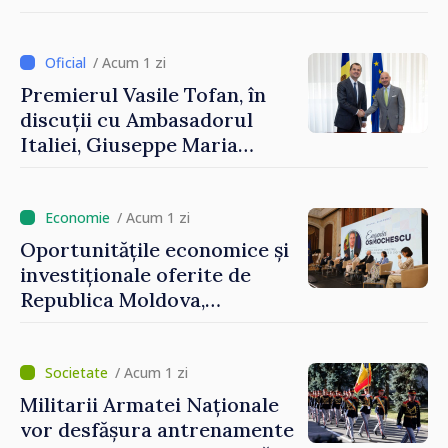
și Ambasadorul Turciei,
Uygar Mustafa Sertel
/ Acum 1 zi
Premierul Vasile Tofan, în
discuții cu Ambasadorul
Italiei, Giuseppe Maria
Perricone
/ Acum 1 zi
Oportunitățile economice și
investiționale oferite de
Republica Moldova,
prezentate de vicepremierul
Eugeniu Osmochescu, la
Forumul Diasporei
/ Acum 1 zi
Militarii Armatei Naționale
vor desfășura antrenamente