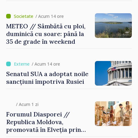
/ Acum 14 ore
METEO // Sâmbătă cu ploi,
duminică cu soare: până la
35 de grade în weekend
/ Acum 14 ore
Senatul SUA a adoptat noile
sancțiuni împotriva Rusiei
/ Acum 1 zi
Forumul Diasporei //
Republica Moldova,
promovată în Elveția prin
turism, investiții și