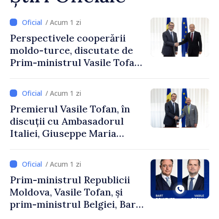
/ Acum 1 zi
Perspectivele cooperării
moldo-turce, discutate de
Prim-ministrul Vasile Tofan
și Ambasadorul Turciei,
Uygar Mustafa Sertel
/ Acum 1 zi
Premierul Vasile Tofan, în
discuții cu Ambasadorul
Italiei, Giuseppe Maria
Perricone
/ Acum 1 zi
Prim-ministrul Republicii
Moldova, Vasile Tofan, și
prim-ministrul Belgiei, Bart
De Wever, au discutat