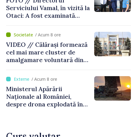
FOTO // Directorul
Serviciului Vamal, în vizită la
Otaci: A fost examinată
posibilitatea dotării Zonei de
control vamal cu un scanner
/ Acum 8 ore
performant
VIDEO // Călărași formează
cel mai mare cluster de
amalgamare voluntară din
Republica Moldova. Consiliul
orășenesc a aprobat decizia
/ Acum 8 ore
finală
Ministerul Apărării
Naționale al României,
despre drona explodată în
Bulgaria: „Radarele noastre
nu au detectat niciun
vehicul aerian”
Curs valutar