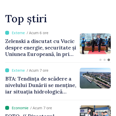
Top știri
/ Acum 2 ore
Bulgaria: Ambasadoarea
Ucrainei, convocată la
Ministerul de Externe în
legătură cu drona prăbușită
/ Acum 7 ore
BTA: Tendința de scădere a
nivelului Dunării se menține,
iar situația hidrologică
rămâne dificilă
/ Acum 7 ore