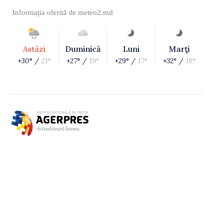
Informația oferită de
meteo2.md
Astăzi
Duminică
Luni
Marţi
+30° /
21°
+27° /
19°
+29° /
17°
+32° /
18°