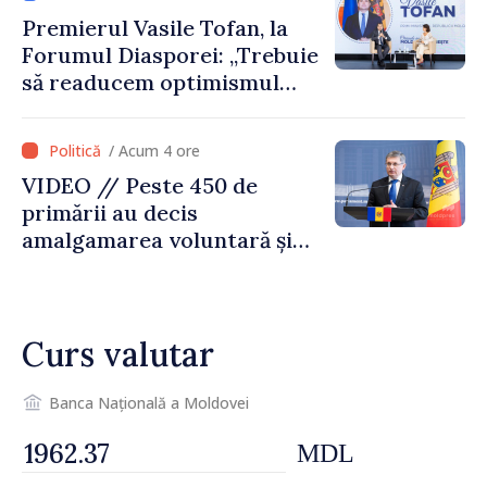
reparație
Premierul Vasile Tofan, la
Forumul Diasporei: „Trebuie
să readucem optimismul
oamenilor și încrederea că
Republica Moldova merge în
/ Acum 4 ore
direcția corectă”
VIDEO // Peste 450 de
primării au decis
amalgamarea voluntară și
vor beneficia de fonduri
pentru investiții. Igor
Grosu: „Este important să
Curs valutar
depășim blocajele și să dăm o
șansă localităților să se
dezvolte”
Banca Națională a Moldovei
MDL