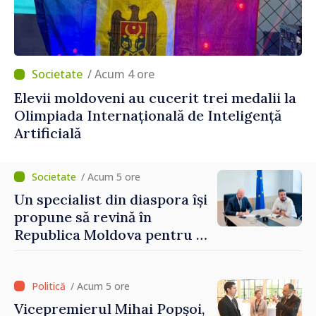
/ Acum 4 ore
Elevii moldoveni au cucerit trei medalii la
Olimpiada Internațională de Inteligență
Artificială
/ Acum 5 ore
Un specialist din diaspora își
propune să revină în
Republica Moldova pentru a
contribui la dezvoltarea
registrului naval național
/ Acum 5 ore
Vicepremierul Mihai Popșoi,