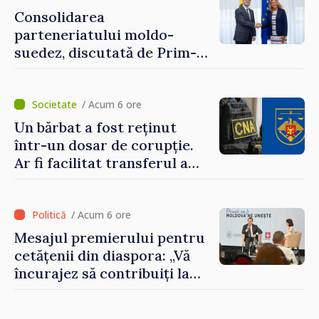
Consolidarea
parteneriatului moldo-
suedez, discutată de Prim-
ministrul Vasile Tofan și
Ambasadoarea Suediei,
Petra Lärke
/ Acum 6 ore
Un bărbat a fost reținut
într-un dosar de corupție.
Ar fi facilitat transferul a
60.000 de dolari prin
portofele electronice
/ Acum 6 ore
Mesajul premierului pentru
cetățenii din diaspora: „Vă
încurajez să contribuiți la
dezvoltarea Republicii
Moldova”