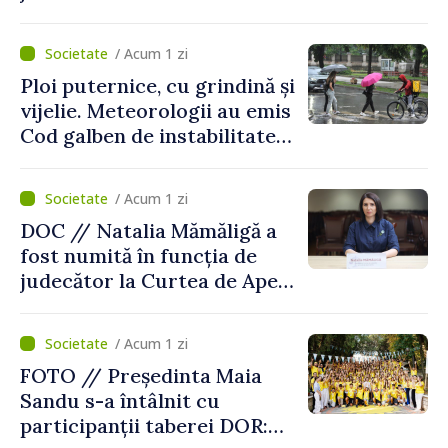
garnizoana Chișinău
/ Acum 1 zi
Ploi puternice, cu grindină și
vijelie. Meteorologii au emis
Cod galben de instabilitate
atmosferică
/ Acum 1 zi
DOC // Natalia Mămăligă a
fost numită în funcția de
judecător la Curtea de Apel
Centru
/ Acum 1 zi
FOTO // Președinta Maia
Sandu s-a întâlnit cu
participanții taberei DOR: