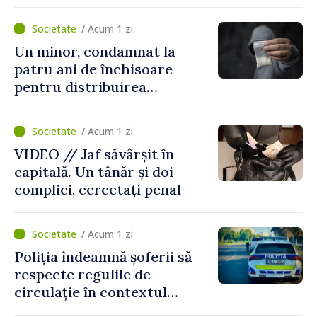
„Legătura lor cu țara
noastră rămâne puternică”
/ Acum 1 zi
Un minor, condamnat la
patru ani de închisoare
pentru distribuirea
drogurilor în raionul Edineț
/ Acum 1 zi
VIDEO // Jaf săvârșit în
capitală. Un tânăr și doi
complici, cercetați penal
/ Acum 1 zi
Poliția îndeamnă șoferii să
respecte regulile de
circulație în contextul
intensificării traficului din