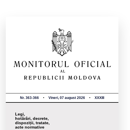
Nr. 363-366
Vineri, 07 august 2026
XXXIII
Legi,
hotărâri, decrete,
dispoziții, tratate,
acte normative