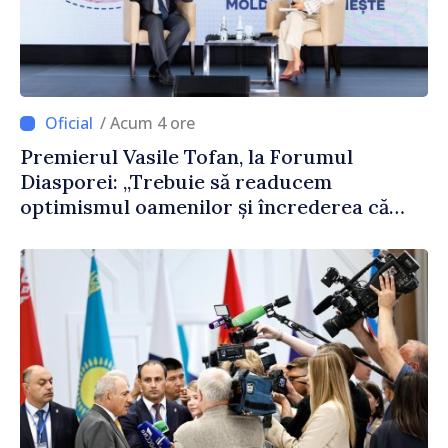
/ Acum 4 ore
Premierul Vasile Tofan, la Forumul
Diasporei: „Trebuie să readucem
optimismul oamenilor și încrederea că
Republica Moldova merge în direcția
corectă”