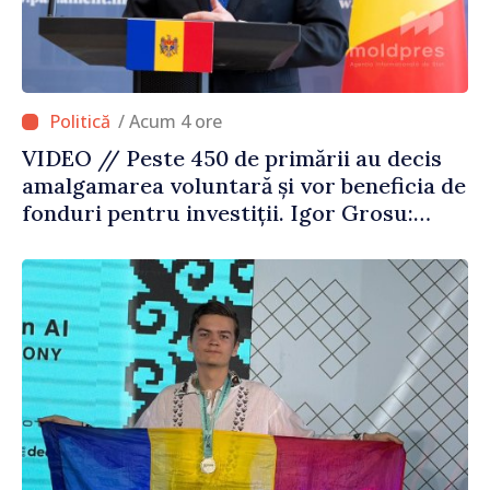
/ Acum 4 ore
VIDEO // Peste 450 de primării au decis
amalgamarea voluntară și vor beneficia de
fonduri pentru investiții. Igor Grosu:
„Este important să depășim blocajele și să
dăm o șansă localităților să se dezvolte”