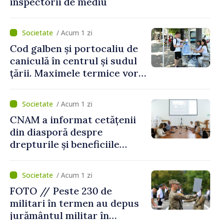
inspectorii de mediu
/ Acum 1 zi
Cod galben și portocaliu de
caniculă în centrul și sudul
țării. Maximele termice vor
ajunge până la 37°C
/ Acum 1 zi
CNAM a informat cetățenii
din diasporă despre
drepturile și beneficiile
asigurării medicale
/ Acum 1 zi
FOTO // Peste 230 de
militari în termen au depus
jurământul militar în