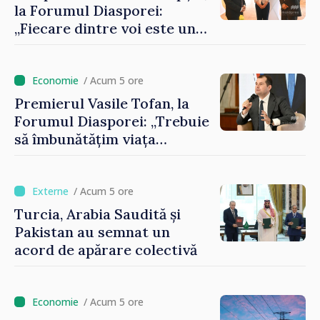
la Forumul Diasporei:
„Fiecare dintre voi este un
ambasador al țării noastre și
contribuie la promovarea
imaginii Republicii Moldova”
/ Acum 5 ore
Premierul Vasile Tofan, la
Forumul Diasporei: „Trebuie
să îmbunătățim viața
oamenilor și să repornim
motoarele economiei”
/ Acum 5 ore
Turcia, Arabia Saudită și
Pakistan au semnat un
acord de apărare colectivă
/ Acum 5 ore