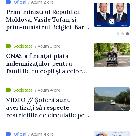
/ Acum 2 ore
Perspectivele cooperării
moldo-turce, discutate de
Prim-ministrul Vasile Tofan
și Ambasadorul Turciei,
Uygar Mustafa Sertel
/ Acum 3 ore
CNAS a finanțat plata
indemnizațiilor pentru
familiile cu copii și a celor
pentru incapacitate
temporară de muncă
/ Acum 4 ore
VIDEO // Șoferii sunt
avertizați să respecte
restricțiile de circulație pe
drumul R3, unde se
desfășoară lucrări de
/ Acum 4 ore