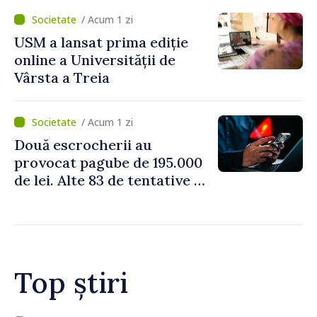
perioada concediilor
/ Acum 1 zi
USM a lansat prima ediție
online a Universității de
Vârsta a Treia
/ Acum 1 zi
Două escrocherii au
provocat pagube de 195.000
de lei. Alte 83 de tentative au
fost dejucate
Top știri