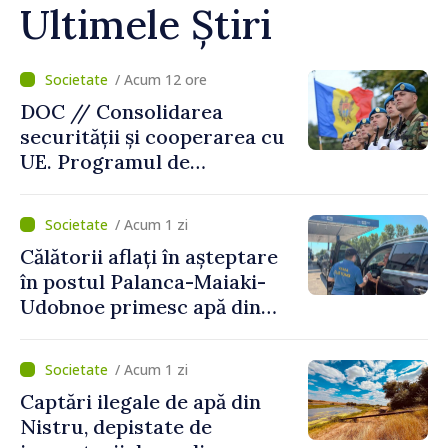
Ultimele Știri
/ Acum 12 ore
DOC // Consolidarea
securității și cooperarea cu
UE. Programul de
implementare a Strategiei
Naționale de Apărare pentru
/ Acum 1 zi
perioada 2024–2034,
Călătorii aflați în așteptare
publicat în Monitorul Oficial
în postul Palanca-Maiaki-
Udobnoe primesc apă din
partea funcționarilor vamali
și a polițiștilor de frontieră
/ Acum 1 zi
Captări ilegale de apă din
Nistru, depistate de