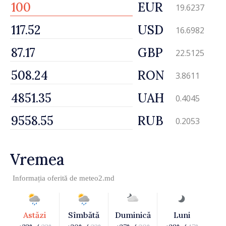
EUR
19.6237
USD
16.6982
GBP
22.5125
RON
3.8611
UAH
0.4045
RUB
0.2053
Vremea
Informația oferită de
meteo2.md
Astăzi
Sîmbătă
Duminică
Luni