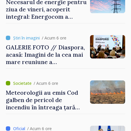
Necesarul de energie pentru
ziua de vineri, acoperit
integral: Energocom a
rezervat volumele
/ Acum 6 ore
GALERIE FOTO // Diaspora,
acasă: Imagini de la cea mai
mare reuniune a
moldovenilor de peste
hotare
/ Acum 6 ore
Meteorologii au emis Cod
galben de pericol de
incendiu în întreaga țară
până pe 14 august
/ Acum 6 ore