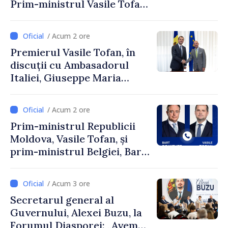
Prim-ministrul Vasile Tofan
și Ambasadorul Turciei,
Uygar Mustafa Sertel
/ Acum 2 ore
Premierul Vasile Tofan, în
discuții cu Ambasadorul
Italiei, Giuseppe Maria
Perricone
/ Acum 2 ore
Prim-ministrul Republicii
Moldova, Vasile Tofan, și
prim-ministrul Belgiei, Bart
De Wever, au discutat
despre parcursul european
/ Acum 3 ore
al Republicii Moldova.
Secretarul general al
Guvernului, Alexei Buzu, la
Forumul Diasporei: „Avem