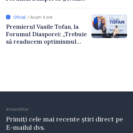
nevoie de fiecare dintre
dumneavoastră pentru a
/ Acum 4 ore
construi comunități mai
Premierul Vasile Tofan, la
puternice”
Forumul Diasporei: „Trebuie
să readucem optimismul
oamenilor și încrederea că
Republica Moldova merge în
direcția corectă”
#newsletter
Primiți cele mai recente știri direct pe
E-mailul dvs.