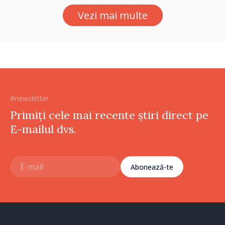
Vezi mai multe
#newsletter
Primiți cele mai recente știri direct pe
E-mailul dvs.
Abonează-te