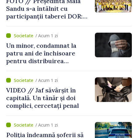
FOTO // Președinta Maia
Sandu s-a întâlnit cu
participanții taberei DOR:
„Legătura lor cu țara
noastră rămâne puternică”
/ Acum 1 zi
Un minor, condamnat la
patru ani de închisoare
pentru distribuirea
drogurilor în raionul Edineț
/ Acum 1 zi
VIDEO // Jaf săvârșit în
capitală. Un tânăr și doi
complici, cercetați penal
/ Acum 1 zi
Poliția îndeamnă șoferii să