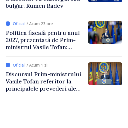
bulgar, Rumen Radev
/ Acum 23 ore
Politica fiscală pentru anul
2027, prezentată de Prim-
ministrul Vasile Tofan:
Reducerea poverii pe muncă,
stimularea investițiilor și o
/ Acum 1 zi
taxare mai echitabilă
Discursul Prim-ministrului
Vasile Tofan referitor la
principalele prevederi ale
politicii fiscale pentru anul
2027