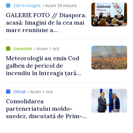
/ Acum 59 minute
GALERIE FOTO // Diaspora,
acasă: Imagini de la cea mai
mare reuniune a
moldovenilor de peste
hotare
/ Acum 1 oră
Meteorologii au emis Cod
galben de pericol de
incendiu în întreaga țară
până pe 14 august
/ Acum 1 oră
Consolidarea
parteneriatului moldo-
suedez, discutată de Prim-
ministrul Vasile Tofan și
Ambasadoarea Suediei,