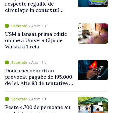
respecte regulile de
circulație în contextul
intensificării traficului din
perioada concediilor
/ Acum 1 zi
USM a lansat prima ediție
online a Universității de
Vârsta a Treia
/ Acum 1 zi
Două escrocherii au
provocat pagube de 195.000
de lei. Alte 83 de tentative au
fost dejucate
/ Acum 1 zi
Peste 4.700 de persoane au