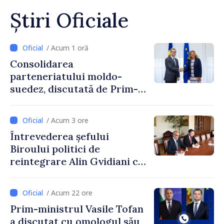
Știri Oficiale
/ Acum 1 oră
Consolidarea
parteneriatului moldo-
suedez, discutată de Prim-
ministrul Vasile Tofan și
Ambasadoarea Suediei,
/ Acum 3 ore
Petra Lärke
Întrevederea șefului
Biroului politici de
reintegrare Alin Gvidiani cu
reprezentanții Misiunii
Comitetului Internațional al
/ Acum 22 ore
Crucii Roșii în Moldova
Prim-ministrul Vasile Tofan
a discutat cu omologul său