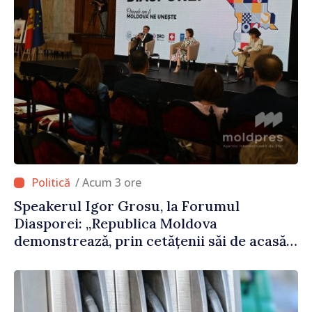
/ Acum 3 ore
Speakerul Igor Grosu, la Forumul
Diasporei: „Republica Moldova
demonstrează, prin cetățenii săi de acasă
și de peste hotare, că merită să devină
parte a marii familii europene”