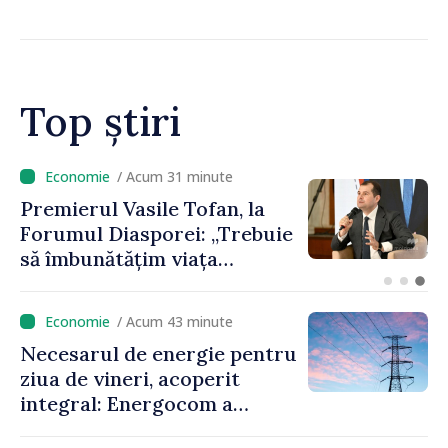
Top știri
/ Acum 14 minute
Un specialist din diaspora își
propune să revină în
Republica Moldova pentru a
contribui la dezvoltarea
registrului naval național
/ Acum 43 minute
Necesarul de energie pentru
ziua de vineri, acoperit
integral: Energocom a
rezervat volumele