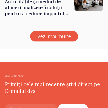
Autoritățile și mediul de
afaceri analizează soluții
pentru a reduce impactul
provocărilor energetice
asupra economiei
Vezi mai multe
#newsletter
Primiți cele mai recente știri direct pe
E-mailul dvs.