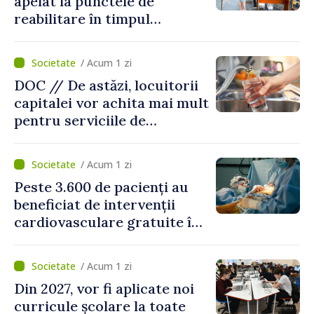
apelat la punctele de
reabilitare în timpul
caniculei
/ Acum 1 zi
DOC // De astăzi, locuitorii
capitalei vor achita mai mult
pentru serviciile de
alimentare cu apă și
canalizare
/ Acum 1 zi
Peste 3.600 de pacienți au
beneficiat de intervenții
cardiovasculare gratuite în
prima jumătate a anului
/ Acum 1 zi
Din 2027, vor fi aplicate noi
curricule școlare la toate