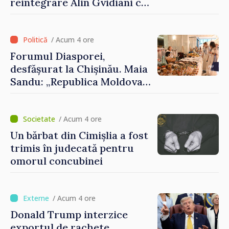
reintegrare Alin Gvidiani cu
reprezentanții Misiunii
Comitetului Internațional al
Crucii Roșii în Moldova
/ Acum 4 ore
Forumul Diasporei,
desfășurat la Chișinău. Maia
Sandu: „Republica Moldova
avansează cu viteză spre UE,
iar diaspora poate juca un
rol important în promovarea
/ Acum 4 ore
și susținerea acestui
Un bărbat din Cimișlia a fost
parcurs”
trimis în judecată pentru
omorul concubinei
/ Acum 4 ore
Donald Trump interzice
exportul de rachete