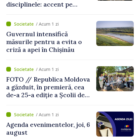
disciplinele: accent pe
dezvoltarea gândirii critice
și folosirea cunoștințelor în
/ Acum 1 zi
situații reale
Guvernul intensifică
măsurile pentru a evita o
criză a apei în Chișinău
/ Acum 1 zi
FOTO // Republica Moldova
a găzduit, în premieră, cea
de-a 25-a ediție a Școlii de
vară EPSA
/ Acum 1 zi
Agenda evenimentelor, joi, 6
august