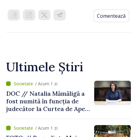
Comentează
Ultimele Știri
/ Acum 1 zi
DOC // Natalia Mămăligă a
fost numită în funcția de
judecător la Curtea de Apel
Centru
/ Acum 1 zi