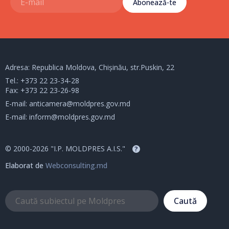
Abonează-te
Adresa: Republica Moldova, Chișinău, str.Puskin, 22
Tel.:
+373 22 23-34-28
Fax: +373 22 23-26-98
E-mail:
anticamera@moldpres.gov.md
E-mail:
inform@moldpres.gov.md
© 2000-2026 "I.P. MOLDPRES A.I.S."
?
Elaborat de
Webconsulting.md
Caută