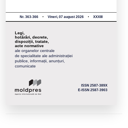
Nr. 363-366
Vineri, 07 august 2026
XXXIII
Legi,
hotărâri, decrete,
dispoziții, tratate,
acte normative
ale organelor centrale
de specialitate ale administrației
publice, informații, anunțuri,
comunicate
ISSN 2587-389X
E-ISSN 2587-3903