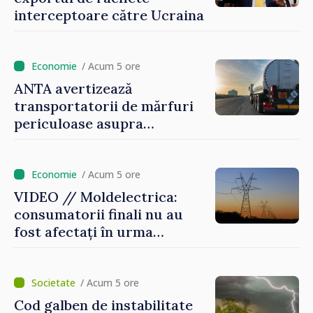
interceptoare către Ucraina
/ Acum 5 ore
ANTA avertizează
transportatorii de mărfuri
periculoase asupra
riscurilor sporite pe timp de
caniculă
/ Acum 5 ore
VIDEO // Moldelectrica:
consumatorii finali nu au
fost afectați în urma
avarierii Liniei Bălți–
Dnestrovsk. Lucrările de
reparație vor fi efectuate în
/ Acum 5 ore
regim prioritar
Cod galben de instabilitate