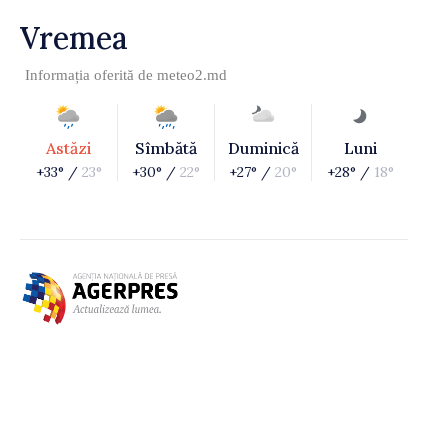
Vremea
Informația oferită de
meteo2.md
Astăzi
Sîmbătă
Duminică
Luni
+33° /
23°
+30° /
22°
+27° /
20°
+28° /
18°