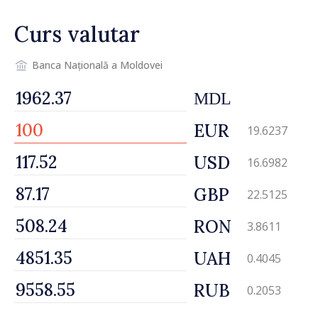
Petra Lärke
Curs valutar
Banca Națională a Moldovei
MDL
EUR
19.6237
USD
16.6982
GBP
22.5125
RON
3.8611
UAH
0.4045
RUB
0.2053