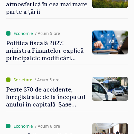
atmosferică în cea mai mare
parte a țării
/ Acum 5 ore
Politica fiscală 2027:
ministra Finanțelor explică
principalele modificări
privind impozitul pe
bunurile imobiliare, taxele
locale și rutiere
/ Acum 5 ore
Peste 370 de accidente,
înregistrate de la începutul
anului în capitală. Șase
persoane și-au pierdut viața
/ Acum 6 ore