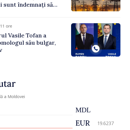
 sunt îndemnați să
că
11 ore
ul Vasile Tofan a
omologul său bulgar,
v
utar
lă a Moldovei
MDL
EUR
19.6237