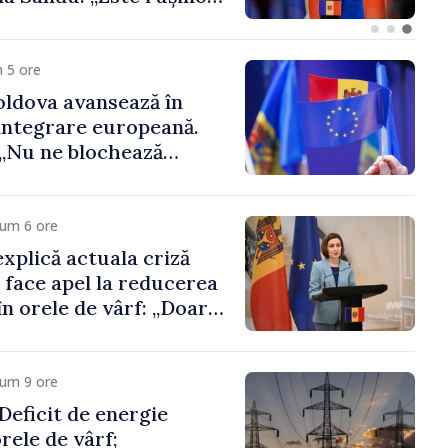
 funcții înalte nu
ica statului”
 5 ore
ldova avansează în
integrare europeană.
„Nu ne blochează
cum 6 ore
xplică actuala criză
i face apel la reducerea
n orele de vârf: „Doar
 menține prețurile la
 mic”
cum 9 ore
eficit de energie
orele de vârf;