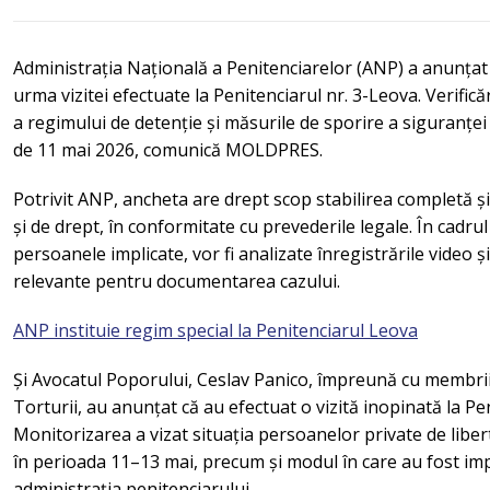
Administrația Națională a Penitenciarelor (ANP) a anunțat 
urma vizitei efectuate la Penitenciarul nr. 3-Leova. Verifică
a regimului de detenție și măsurile de sporire a siguranței
de 11 mai 2026, comunică MOLDPRES.
Potrivit ANP, ancheta are drept scop stabilirea completă și
și de drept, în conformitate cu prevederile legale. În cadrul
persoanele implicate, vor fi analizate înregistrările video ș
relevante pentru documentarea cazului.
ANP instituie regim special la Penitenciarul Leova
Și Avocatul Poporului, Ceslav Panico, împreună cu membrii
Torturii, au anunțat că au efectuat o vizită inopinată la Pe
Monitorizarea a vizat situația persoanelor private de liber
în perioada 11–13 mai, precum și modul în care au fost i
administrația penitenciarului.