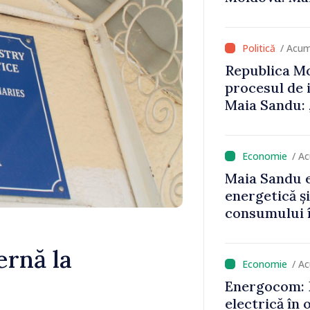
că oameni cu
cunosc polit
/ Acum
Republica Mo
procesul de 
Maia Sandu: 
niciun stat”
/ A
Maia Sandu e
energetică ș
consumului î
astfel putem
un nivel mai
ernă la
/ A
Energocom: D
electrică în 