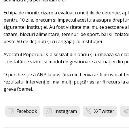
Echipa de monitorizare a evaluat condițiile de detenție, apl
pentru 10 zile, precum și impactul acestuia asupra dreptur
siguranței instituției. Au fost vizitate mai multe sectoare al
cazare, blocuri alimentare, terenuri de sport, băi și izolator
peste 50 de deținuți și cu angajați ai instituției.
Avocatul Poporului s-a sesizat din oficiu și urmează să ela
constatările vizitei și modul de gestionare a situației din p
O percheziție a ANP la pușcăria din Leova ar fi provocat ten
rezultatul intervenției, mai mulți pușcăriași ar fi recurs la a
greva foamei.
Facebook
Instagram
X/Twitter