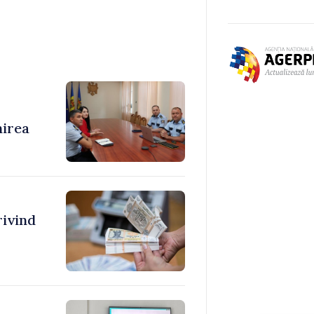
nirea
rivind