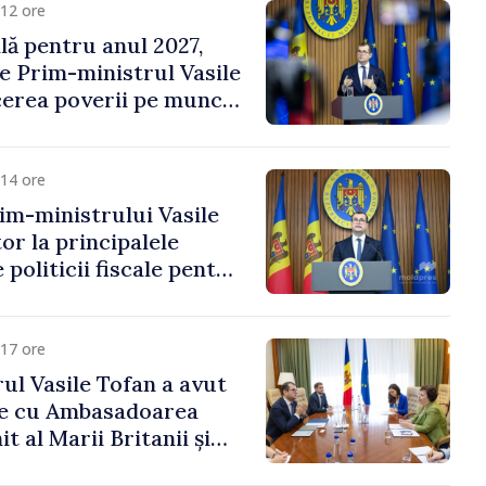
12 ore
ală pentru anul 2027,
e Prim-ministrul Vasile
erea poverii pe muncă,
vestițiilor și o taxare
lă
14 ore
im-ministrului Vasile
or la principalele
 politicii fiscale pentru
17 ore
ul Vasile Tofan a avut
re cu Ambasadoarea
t al Marii Britanii și
Nord, Fern Horine