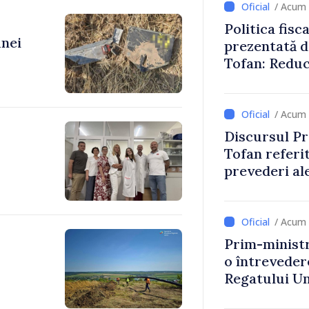
/ Acum 
Politica fisc
unei
prezentată d
Tofan: Reduc
stimularea in
mai echitabi
/ Acum 
Discursul Pr
Tofan referit
prevederi ale
anul 2027
/ Acum 
Prim-ministr
o întrevede
Regatului Uni
Irlandei de 