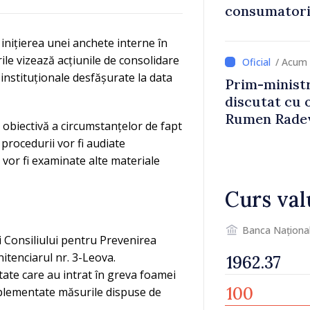
consumatorii
economiseas
inițierea unei anchete interne în
rile vizează acțiunile de consolidare
/ Acum 
 instituționale desfășurate la data
Prim-ministr
discutat cu 
Rumen Rade
 obiectivă a circumstanțelor de fapt
 procedurii vor fi audiate
i vor fi examinate alte materiale
Curs val
Banca Naționa
 Consiliului pentru Prevenirea
nitenciarul nr. 3-Leova.
tate care au intrat în greva foamei
mplementate măsurile dispuse de