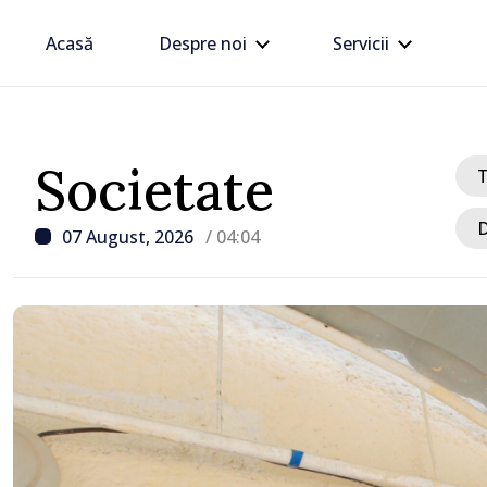
Acasă
Despre noi
Servicii
Societate
D
07 August, 2026
/ 04:04
/ Acum 4 ore
Linia electrică de 330 kV
Dnestrovsk, grav avaria
calamităților naturale