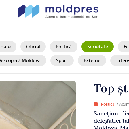
Toate
Oficial
Politică
Societate
Ec
escoperă Moldova
Sport
Externe
Interv
Top șt
/ Acum
 Bălți–
Sancțiuni dis
tă în urma
delegației ta
Moldova. Mai