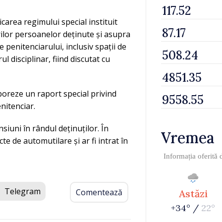
icarea regimului special instituit
ilor persoanelor deținute și asupra
e penitenciarului, inclusiv spații de
ul disciplinar, fiind discutat cu
boreze un raport special privind
enitenciar.
siuni în rândul deținuților. În
Vremea
cte de automutilare și ar fi intrat în
Informația oferită
Telegram
Comentează
Astăzi
+34° /
22°