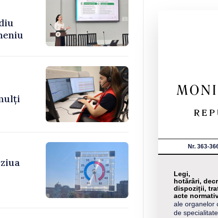
diu
meniu
mulți
Nr. 363-36
 ziua
Legi,
hotărâri, decr
dispoziții, tra
acte normati
ale organelor 
de specialitate