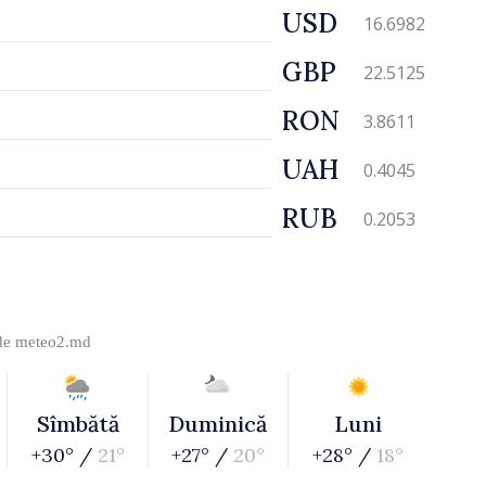
USD
16.6982
GBP
22.5125
RON
3.8611
UAH
0.4045
RUB
0.2053
 de
meteo2.md
Sîmbătă
Duminică
Luni
+30° /
21°
+27° /
20°
+28° /
18°