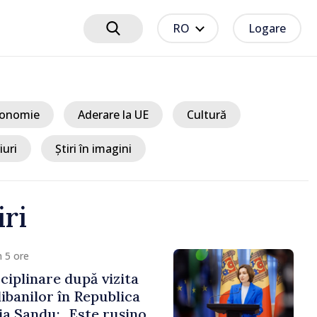
RO
Logare
onomie
Aderare la UE
Cultură
iuri
Știri în imagini
iri
 5 ore
ciplinare după vizita
libanilor în Republica
a Sandu: „Este rușinos