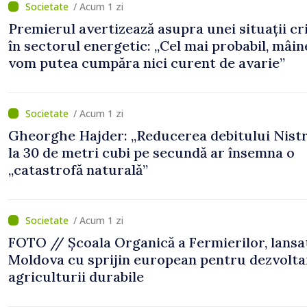
/ Acum 1 zi
Premierul avertizează asupra unei situații cr
în sectorul energetic: „Cel mai probabil, mâin
vom putea cumpăra nici curent de avarie”
/ Acum 1 zi
Gheorghe Hajder: „Reducerea debitului Nistr
la 30 de metri cubi pe secundă ar însemna o
„catastrofă naturală”
/ Acum 1 zi
FOTO // Școala Organică a Fermierilor, lansa
Moldova cu sprijin european pentru dezvolta
agriculturii durabile