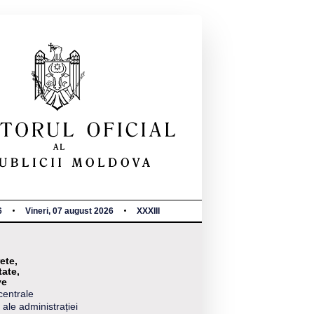
6
Vineri, 07 august 2026
XXXIII
ete,
tate,
ve
centrale
 ale administrației