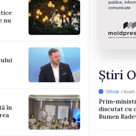
publice, inform
comunicate
itice
e nu
ului
Știri O
/ Acum 
Prim-ministr
tă în
discutat cu 
rea
Rumen Rade