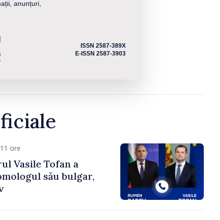
ații, anunțuri,
ISSN 2587-389X
E-ISSN 2587-3903
ficiale
11 ore
ul Vasile Tofan a
omologul său bulgar,
v