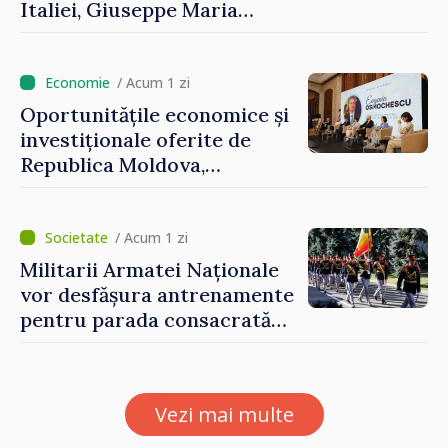
Italiei, Giuseppe Maria
Perricone
/ Acum 1 zi
Oportunitățile economice și
investiționale oferite de
Republica Moldova,
prezentate de vicepremierul
Eugeniu Osmochescu, la
Forumul Diasporei
/ Acum 1 zi
Militarii Armatei Naționale
vor desfășura antrenamente
pentru parada consacrată
Zilei Independenței
Vezi mai multe