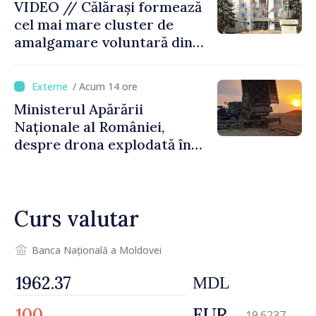
VIDEO // Călărași formează
cel mai mare cluster de
amalgamare voluntară din
Republica Moldova. Consiliul
orășenesc a aprobat decizia
/ Acum 14 ore
finală
Ministerul Apărării
Naționale al României,
despre drona explodată în
Bulgaria: „Radarele noastre
nu au detectat niciun
vehicul aerian”
Curs valutar
Banca Națională a Moldovei
MDL
EUR
19.6237