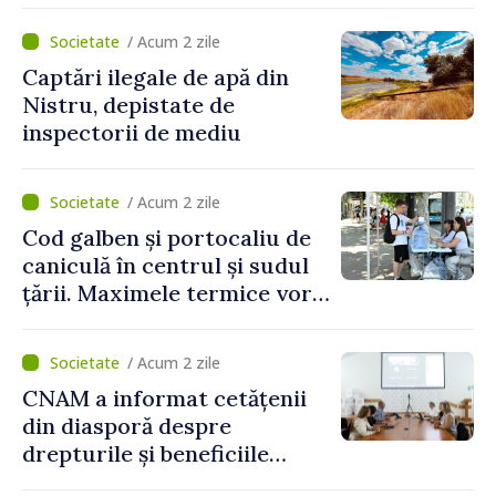
și a polițiștilor de frontieră
/ Acum 2 zile
Captări ilegale de apă din
Nistru, depistate de
inspectorii de mediu
/ Acum 2 zile
Cod galben și portocaliu de
caniculă în centrul și sudul
țării. Maximele termice vor
ajunge până la 37°C
/ Acum 2 zile
CNAM a informat cetățenii
din diasporă despre
drepturile și beneficiile
asigurării medicale