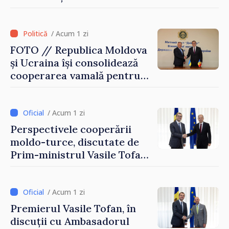
după 2022
/ Acum 1 zi
FOTO // Republica Moldova
și Ucraina își consolidează
cooperarea vamală pentru
securizarea frontierei și
integrarea europeană.
Reuniune la Moghiliov-
/ Acum 1 zi
Podolsk
Perspectivele cooperării
moldo-turce, discutate de
Prim-ministrul Vasile Tofan
și Ambasadorul Turciei,
Uygar Mustafa Sertel
/ Acum 1 zi
Premierul Vasile Tofan, în
discuții cu Ambasadorul