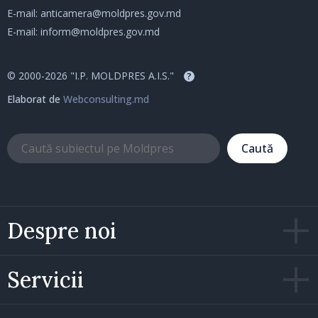
E-mail:
anticamera@moldpres.gov.md
E-mail:
inform@moldpres.gov.md
© 2000-2026 "I.P. MOLDPRES A.I.S."
?
Elaborat de
Webconsulting.md
Caută
Despre noi
Servicii