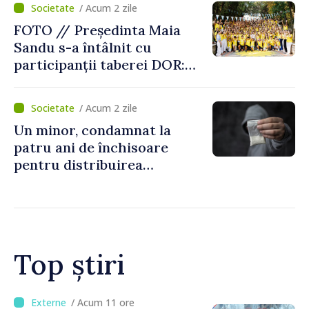
/ Acum 2 zile
FOTO // Președinta Maia
Sandu s-a întâlnit cu
participanții taberei DOR:
„Legătura lor cu țara
noastră rămâne puternică”
/ Acum 2 zile
Un minor, condamnat la
patru ani de închisoare
pentru distribuirea
drogurilor în raionul Edineț
Top știri
/ Acum 7 ore