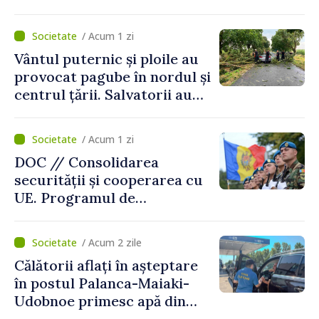
„Trebuie să creăm
mecanisme care să-i
/ Acum 1 zi
protejeze”
Vântul puternic și ploile au
provocat pagube în nordul și
centrul țării. Salvatorii au
intervenit în zece cazuri
/ Acum 1 zi
DOC // Consolidarea
securității și cooperarea cu
UE. Programul de
implementare a Strategiei
Naționale de Apărare pentru
/ Acum 2 zile
perioada 2024–2034,
Călătorii aflați în așteptare
publicat în Monitorul Oficial
în postul Palanca-Maiaki-
Udobnoe primesc apă din
partea funcționarilor vamali