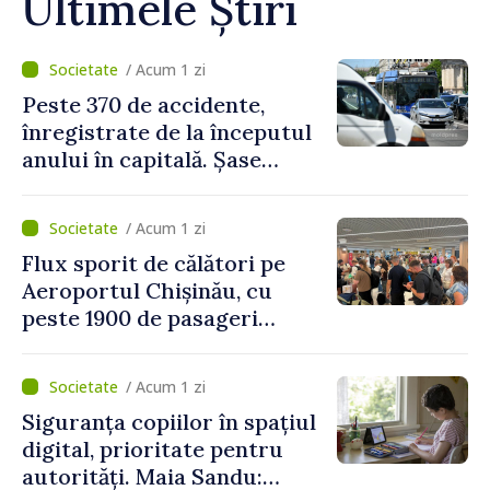
Ultimele Știri
/ Acum 1 zi
Peste 370 de accidente,
înregistrate de la începutul
anului în capitală. Șase
persoane și-au pierdut viața
/ Acum 1 zi
Flux sporit de călători pe
Aeroportul Chișinău, cu
peste 1900 de pasageri
deserviți pe oră în perioada
de vârf a concediilor
/ Acum 1 zi
Siguranța copiilor în spațiul
digital, prioritate pentru
autorități. Maia Sandu: