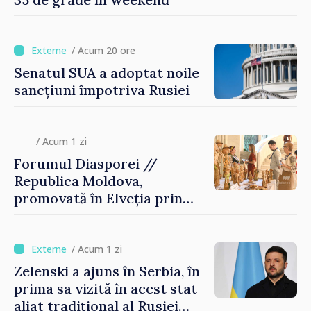
/ Acum 20 ore
Senatul SUA a adoptat noile
sancțiuni împotriva Rusiei
/ Acum 1 zi
Forumul Diasporei //
Republica Moldova,
promovată în Elveția prin
turism, investiții și
exporturi
/ Acum 1 zi
Zelenski a ajuns în Serbia, în
prima sa vizită în acest stat
aliat tradițional al Rusiei