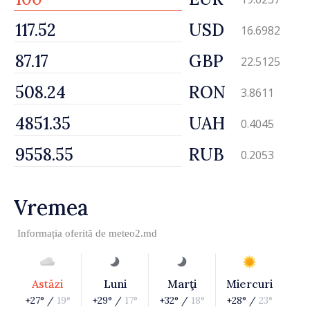
USD
16.6982
GBP
22.5125
RON
3.8611
UAH
0.4045
RUB
0.2053
Vremea
Informația oferită de
meteo2.md
Astăzi
Luni
Marţi
Miercuri
+27° /
19°
+29° /
17°
+32° /
18°
+28° /
23°