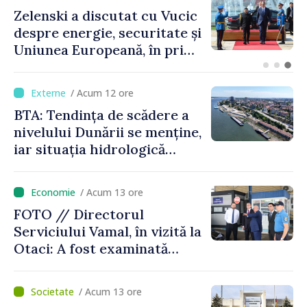
Bulgaria: Ambasadoarea
Ucrainei, convocată la
Ministerul de Externe în
legătură cu drona prăbușită
/ Acum 12 ore
BTA: Tendința de scădere a
nivelului Dunării se menține,
iar situația hidrologică
rămâne dificilă
/ Acum 13 ore
FOTO // Directorul
Serviciului Vamal, în vizită la
Otaci: A fost examinată
posibilitatea dotării Zonei de
control vamal cu un scanner
/ Acum 13 ore
performant