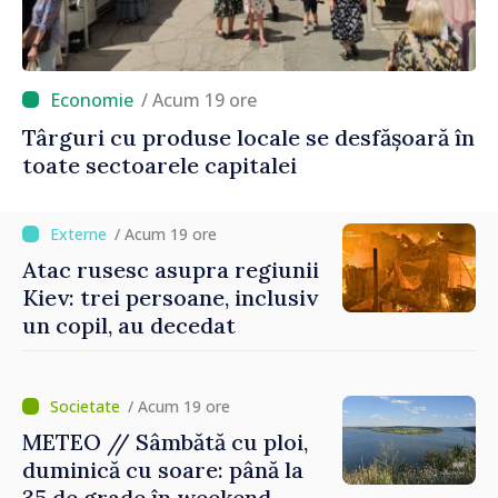
/ Acum 19 ore
Târguri cu produse locale se desfășoară în
toate sectoarele capitalei
/ Acum 19 ore
Atac rusesc asupra regiunii
Kiev: trei persoane, inclusiv
un copil, au decedat
/ Acum 19 ore
METEO // Sâmbătă cu ploi,
duminică cu soare: până la
35 de grade în weekend