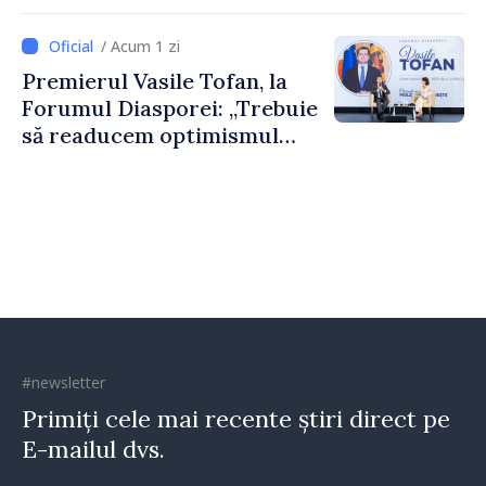
nevoie de fiecare dintre
dumneavoastră pentru a
/ Acum 1 zi
construi comunități mai
Premierul Vasile Tofan, la
puternice”
Forumul Diasporei: „Trebuie
să readucem optimismul
oamenilor și încrederea că
Republica Moldova merge în
direcția corectă”
#newsletter
Primiți cele mai recente știri direct pe
E-mailul dvs.