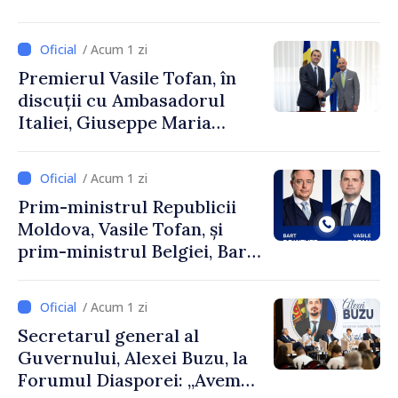
și Ambasadorul Turciei,
Uygar Mustafa Sertel
/ Acum 1 zi
Premierul Vasile Tofan, în
discuții cu Ambasadorul
Italiei, Giuseppe Maria
Perricone
/ Acum 1 zi
Prim-ministrul Republicii
Moldova, Vasile Tofan, și
prim-ministrul Belgiei, Bart
De Wever, au discutat
despre parcursul european
/ Acum 1 zi
al Republicii Moldova.
Secretarul general al
Guvernului, Alexei Buzu, la
Forumul Diasporei: „Avem