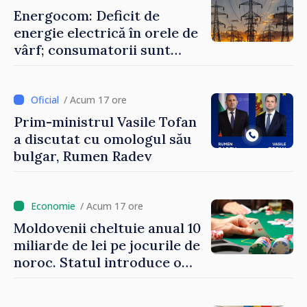
Energocom: Deficit de
energie electrică în orele de
vârf; consumatorii sunt
îndemnați să economisească
/ Acum 17 ore
Prim-ministrul Vasile Tofan
a discutat cu omologul său
bulgar, Rumen Radev
/ Acum 17 ore
Moldovenii cheltuie anual 10
miliarde de lei pe jocurile de
noroc. Statul introduce o
taxă de 6%, care va aduce
peste 500 de milioane de lei