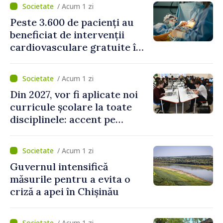
/ Acum 1 zi
Peste 3.600 de pacienți au
beneficiat de intervenții
cardiovasculare gratuite în
prima jumătate a anului
/ Acum 1 zi
Din 2027, vor fi aplicate noi
curricule școlare la toate
disciplinele: accent pe
dezvoltarea gândirii critice
și folosirea cunoștințelor în
/ Acum 1 zi
situații reale
Guvernul intensifică
măsurile pentru a evita o
criză a apei în Chișinău
/ Acum 1 zi