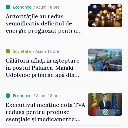
venit
/ Acum 18 ore
Autoritățile au redus
semnificativ deficitul de
energie prognozat pentru
astăzi
/ Acum 18 ore
Călătorii aflați în așteptare
în postul Palanca-Maiaki-
Udobnoe primesc apă din
partea funcționarilor vamali
și a polițiștilor de frontieră
/ Acum 18 ore
Executivul menține cota TVA
redusă pentru produse
esențiale și medicamente:
„Nu facem reformă fiscală