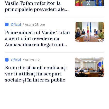
Vasile Tofan referitor la
principalele prevederi ale
politicii fiscale pentru anul
2027
/ Acum 23 ore
Prim-ministrul Vasile Tofan
a avut o întrevedere cu
Ambasadoarea Regatului
Unit al Marii Britanii și
Irlandei de Nord, Fern
/ Acum 1 zi
Horine
Bunurile și banii confiscați
vor fi utilizați în scopuri
sociale și în interes public