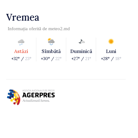
Vremea
Informația oferită de
meteo2.md
Astăzi
Sîmbătă
Duminică
Luni
+32° /
23°
+30° /
22°
+27° /
21°
+28° /
18°