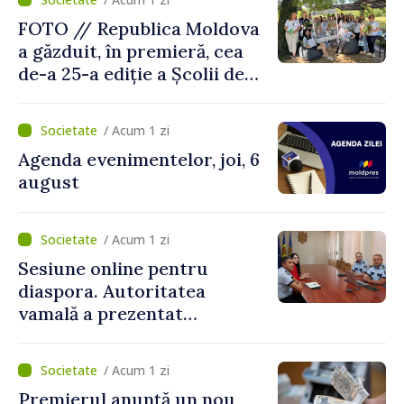
FOTO // Republica Moldova
a găzduit, în premieră, cea
de-a 25-a ediție a Școlii de
vară EPSA
/ Acum 1 zi
Agenda evenimentelor, joi, 6
august
/ Acum 1 zi
Sesiune online pentru
diaspora. Autoritatea
vamală a prezentat
facilitățile oferite la
revenirea în țară
/ Acum 1 zi
Premierul anunță un nou