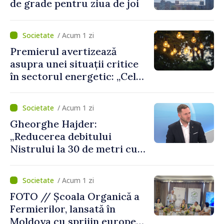
de grade pentru ziua de joi
/ Acum 1 zi
Premierul avertizează
asupra unei situații critice
în sectorul energetic: „Cel
mai probabil, mâine nu vom
putea cumpăra nici curent
/ Acum 1 zi
de avarie”
Gheorghe Hajder:
„Reducerea debitului
Nistrului la 30 de metri cubi
pe secundă ar însemna o
„catastrofă naturală”
/ Acum 1 zi
FOTO // Școala Organică a
Fermierilor, lansată în
Moldova cu sprijin european