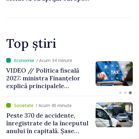
pentru dezvoltarea
agriculturii durabile
Top știri
/ Acum 11 minute
VIDEO // Moldelectrica:
consumatorii finali nu au
fost afectați în urma
avarierii Liniei Bălți–
Dnestrovsk. Lucrările de
/ Acum 40 minute
reparație vor fi efectuate în
Peste 370 de accidente,
regim prioritar
înregistrate de la începutul
anului în capitală. Șase
persoane și-au pierdut viața