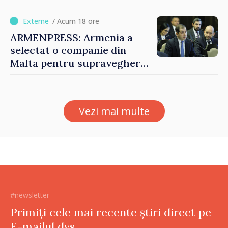
pe seama consumului de
bază al oamenilor”
/ Acum 18 ore
ARMENPRESS: Armenia a
selectat o companie din
Malta pentru supravegherea
sectorului jocurilor de
noroc
Vezi mai multe
#newsletter
Primiți cele mai recente știri direct pe
E-mailul dvs.