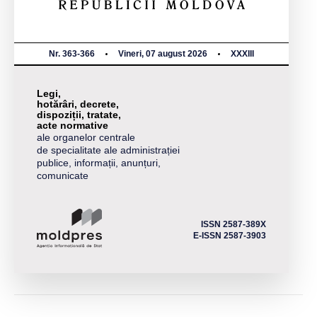
Nr. 363-366
Vineri, 07 august 2026
XXXIII
Legi,
hotărâri, decrete,
dispoziții, tratate,
acte normative
ale organelor centrale
de specialitate ale administrației
publice, informații, anunțuri,
comunicate
ISSN 2587-389X
E-ISSN 2587-3903