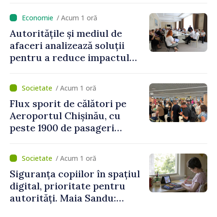
/ Acum 1 oră
Autoritățile și mediul de
afaceri analizează soluții
pentru a reduce impactul
provocărilor energetice
asupra economiei
/ Acum 1 oră
Flux sporit de călători pe
Aeroportul Chișinău, cu
peste 1900 de pasageri
deserviți pe oră în perioada
de vârf a concediilor
/ Acum 1 oră
Siguranța copiilor în spațiul
digital, prioritate pentru
autorități. Maia Sandu:
„Trebuie să creăm