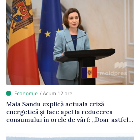
/ Acum 12 ore
Maia Sandu explică actuala criză
energetică și face apel la reducerea
consumului în orele de vârf: „Doar astfel
putem menține prețurile la un nivel mai
mic”