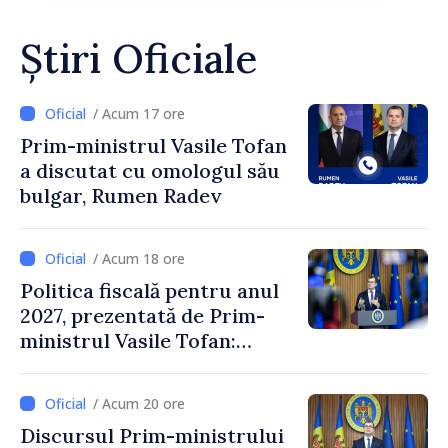
Știri Oficiale
/ Acum 17 ore
Prim-ministrul Vasile Tofan
a discutat cu omologul său
bulgar, Rumen Radev
/ Acum 18 ore
Politica fiscală pentru anul
2027, prezentată de Prim-
ministrul Vasile Tofan:
Reducerea poverii pe muncă,
stimularea investițiilor și o
/ Acum 20 ore
taxare mai echitabilă
Discursul Prim-ministrului