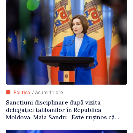
/ Acum 11 ore
Sancțiuni disciplinare după vizita
delegației talibanilor în Republica
Moldova. Maia Sandu: „Este rușinos că
oameni cu funcții înalte nu cunosc
politica statului”