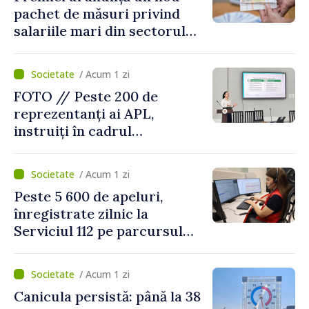
pachet de măsuri privind
salariile mari din sectorul
public
/ Acum 1 zi
FOTO // Peste 200 de
reprezentanți ai APL,
instruiți în cadrul
Platformelor Locale de
Mediu privind aplicarea a
/ Acum 1 zi
două regulamente din
Peste 5 600 de apeluri,
domeniu
înregistrate zilnic la
Serviciul 112 pe parcursul
lunii iulie. Cei mai mulți
cetățeni au solicitat
/ Acum 1 zi
ambulanța
Canicula persistă: până la 38