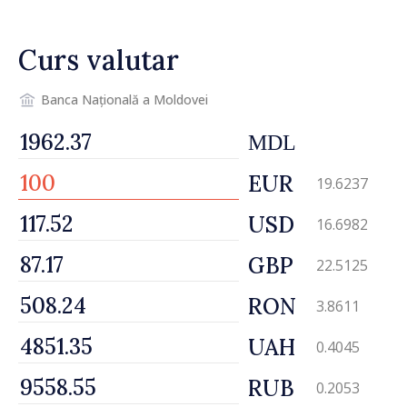
mecanisme care să-i
protejeze”
Curs valutar
Banca Națională a Moldovei
MDL
EUR
19.6237
USD
16.6982
GBP
22.5125
RON
3.8611
UAH
0.4045
RUB
0.2053