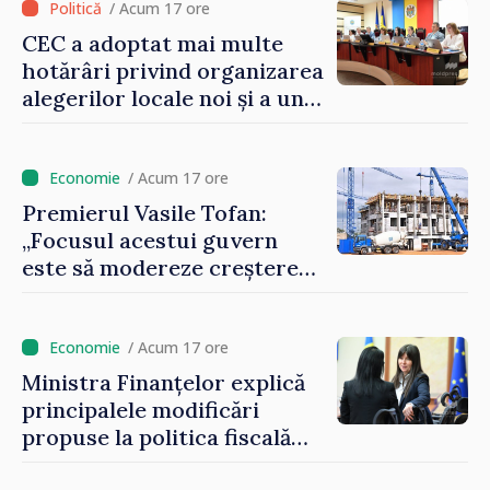
la buget
/ Acum 17 ore
CEC a adoptat mai multe
hotărâri privind organizarea
alegerilor locale noi și a unui
referendum local în satul
Delacău, raionul Anenii Noi
/ Acum 17 ore
Premierul Vasile Tofan:
„Focusul acestui guvern
este să modereze creșterea
prețurilor la imobiliare”
/ Acum 17 ore
Ministra Finanțelor explică
principalele modificări
propuse la politica fiscală
2027 privind impozitul pe