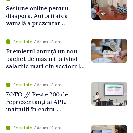
Sesiune online pentru
diaspora. Autoritatea
vamală a prezentat
facilitățile oferite la
revenirea în țară
/ Acum 18 ore
Premierul anunță un nou
pachet de măsuri privind
salariile mari din sectorul
public
/ Acum 18 ore
FOTO // Peste 200 de
reprezentanți ai APL,
instruiți în cadrul
Platformelor Locale de
Mediu privind aplicarea a
/ Acum 19 ore
două regulamente din