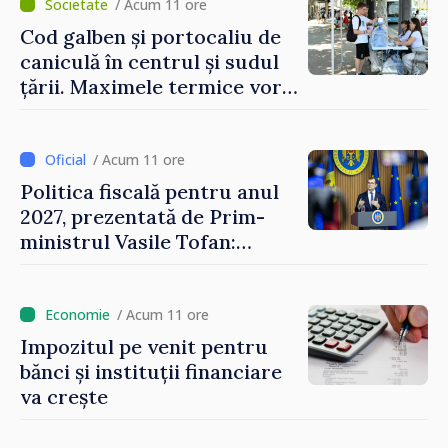
/ Acum 11 ore
Cod galben și portocaliu de
caniculă în centrul și sudul
țării. Maximele termice vor
ajunge până la 37°C
/ Acum 11 ore
Politica fiscală pentru anul
2027, prezentată de Prim-
ministrul Vasile Tofan:
Reducerea poverii pe muncă,
stimularea investițiilor și o
taxare mai echitabilă
/ Acum 11 ore
Impozitul pe venit pentru
bănci și instituții financiare
va crește