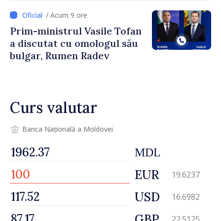
/ Acum 9 ore
Prim-ministrul Vasile Tofan
a discutat cu omologul său
bulgar, Rumen Radev
Curs valutar
Banca Națională a Moldovei
MDL
EUR
19.6237
USD
16.6982
GBP
22.5125