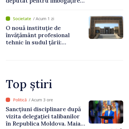
deputat pentru îmbogățire
ilicită. Acesta va achita
statului peste 2,4 milioane
/ Acum 1 zi
de lei
O nouă instituție de
învățământ profesional
tehnic în sudul țării:
Guvernul a aprobat
înființarea Colegiului moldo-
turc la Comrat
Top știri
/ Acum 2 ore
Adunarea Populară a
Găgăuziei trebuie să aibă un
mandat deplin. Președinta