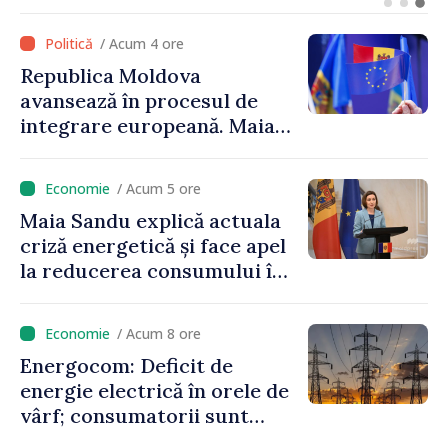
Maia Sandu: „Alegerile să fie
libere și corecte””
/ Acum 4 ore
Republica Moldova
avansează în procesul de
integrare europeană. Maia
Sandu: „Nu ne blochează
niciun stat”
/ Acum 5 ore
Maia Sandu explică actuala
criză energetică și face apel
la reducerea consumului în
orele de vârf: „Doar astfel
putem menține prețurile la
/ Acum 8 ore
un nivel mai mic”
Energocom: Deficit de
energie electrică în orele de
vârf; consumatorii sunt
îndemnați să economisească