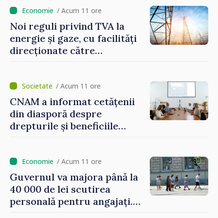
/ Acum 11 ore
Noi reguli privind TVA la
energie și gaze, cu facilități
direcționate către
consumatorii vulnerabili
/ Acum 11 ore
CNAM a informat cetățenii
din diasporă despre
drepturile și beneficiile
asigurării medicale
/ Acum 11 ore
Guvernul va majora până la
40 000 de lei scutirea
personală pentru angajați.
Vasile Tofan: „Aproape 800