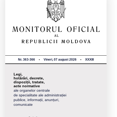
Nr. 363-366
Vineri, 07 august 2026
XXXIII
Legi,
hotărâri, decrete,
dispoziții, tratate,
acte normative
ale organelor centrale
de specialitate ale administrației
publice, informații, anunțuri,
comunicate