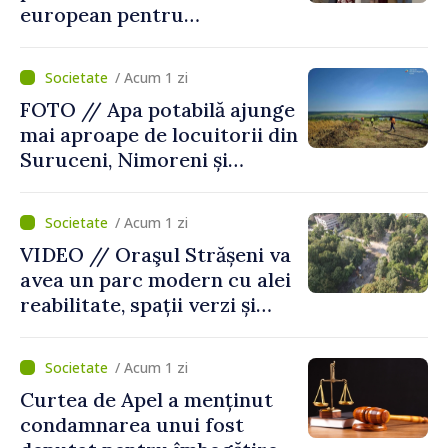
european pentru
diagnosticul virusurilor
viței-de-vie
/ Acum 1 zi
FOTO // Apa potabilă ajunge
mai aproape de locuitorii din
Suruceni, Nimoreni și
Malcoci, raionul Ialoveni
/ Acum 1 zi
VIDEO // Oraşul Strășeni va
avea un parc modern cu alei
reabilitate, spații verzi și
zone pentru copii
/ Acum 1 zi
Curtea de Apel a menținut
condamnarea unui fost