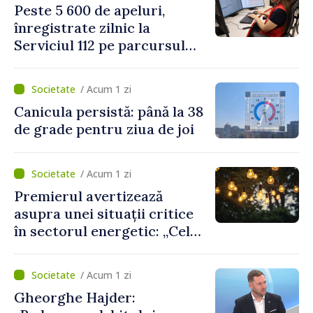
Peste 5 600 de apeluri,
domeniu
înregistrate zilnic la
Serviciul 112 pe parcursul
lunii iulie. Cei mai mulți
cetățeni au solicitat
/ Acum 1 zi
ambulanța
Canicula persistă: până la 38
de grade pentru ziua de joi
/ Acum 1 zi
Premierul avertizează
asupra unei situații critice
în sectorul energetic: „Cel
mai probabil, mâine nu vom
putea cumpăra nici curent
/ Acum 1 zi
de avarie”
Gheorghe Hajder: