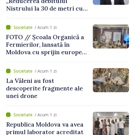
„Reducerea debitului
Nistrului la 30 de metri cubi
pe secundă ar însemna o
„catastrofă naturală”
/ Acum 1 zi
FOTO // Școala Organică a
Fermierilor, lansată în
Moldova cu sprijin european
pentru dezvoltarea
agriculturii durabile
/ Acum 1 zi
La Văleni au fost
descoperite fragmente ale
unei drone
/ Acum 1 zi
Republica Moldova va avea
primul laborator acreditat