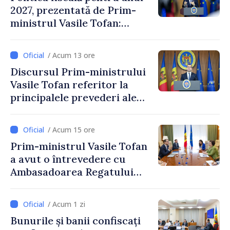
2027, prezentată de Prim-
ministrul Vasile Tofan:
Reducerea poverii pe muncă,
stimularea investițiilor și o
/ Acum 13 ore
taxare mai echitabilă
Discursul Prim-ministrului
Vasile Tofan referitor la
principalele prevederi ale
politicii fiscale pentru anul
2027
/ Acum 15 ore
Prim-ministrul Vasile Tofan
a avut o întrevedere cu
Ambasadoarea Regatului
Unit al Marii Britanii și
Irlandei de Nord, Fern
/ Acum 1 zi
Horine
Bunurile și banii confiscați