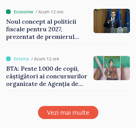
de milioane de lei îi lăsăm
oamenilor”
/ Acum 12 ore
Noul concept al politicii
fiscale pentru 2027,
prezentat de premierul
Vasile Tofan: „Taxăm mai
puțin munca, stimulăm
investițiile, taxăm viciile și
/ Acum 12 ore
echilibrăm taxarea
BTA: Peste 1.000 de copii,
consumului”
câștigători ai concursurilor
organizate de Agenția de
Stat pentru Bulgarii din
Străinătate, vor fi premiați
Vezi mai multe