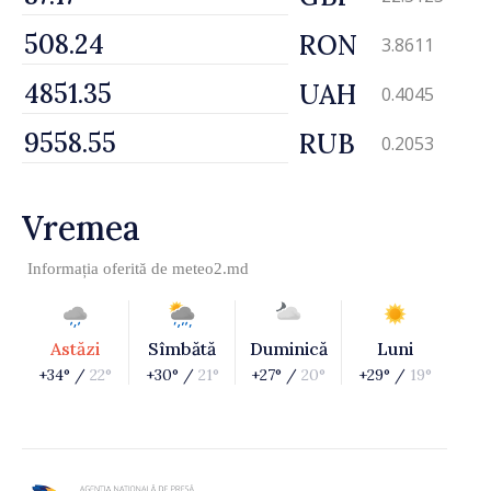
RON
3.8611
UAH
0.4045
RUB
0.2053
Vremea
Informația oferită de
meteo2.md
Astăzi
Sîmbătă
Duminică
Luni
+34° /
22°
+30° /
21°
+27° /
20°
+29° /
19°