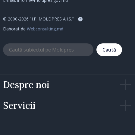
E-mail:
inform@moldpres.gov.md
© 2000-2026 "I.P. MOLDPRES A.I.S."
?
Elaborat de
Webconsulting.md
Caută
Despre noi
Servicii