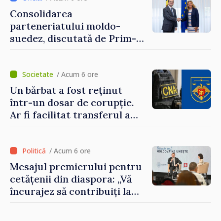
Consolidarea
parteneriatului moldo-
suedez, discutată de Prim-
ministrul Vasile Tofan și
Ambasadoarea Suediei,
Petra Lärke
/ Acum 6 ore
Un bărbat a fost reținut
într-un dosar de corupție.
Ar fi facilitat transferul a
60.000 de dolari prin
portofele electronice
/ Acum 6 ore
Mesajul premierului pentru
cetățenii din diaspora: „Vă
încurajez să contribuiți la
dezvoltarea Republicii
Moldova”