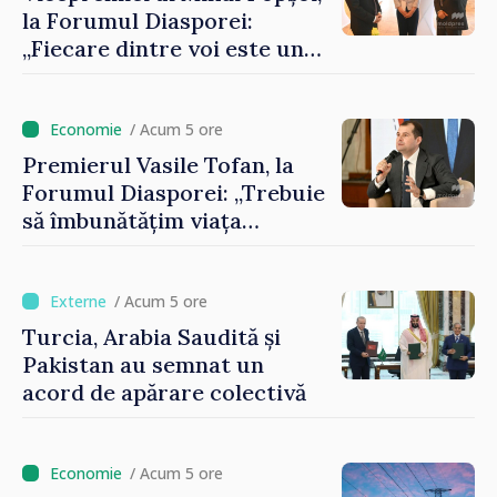
la Forumul Diasporei:
„Fiecare dintre voi este un
ambasador al țării noastre și
contribuie la promovarea
imaginii Republicii Moldova”
/ Acum 5 ore
Premierul Vasile Tofan, la
Forumul Diasporei: „Trebuie
să îmbunătățim viața
oamenilor și să repornim
motoarele economiei”
/ Acum 5 ore
Turcia, Arabia Saudită și
Pakistan au semnat un
acord de apărare colectivă
/ Acum 5 ore