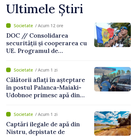
Ultimele Știri
/ Acum 12 ore
DOC // Consolidarea
securității și cooperarea cu
UE. Programul de
implementare a Strategiei
Naționale de Apărare pentru
/ Acum 1 zi
perioada 2024–2034,
Călătorii aflați în așteptare
publicat în Monitorul Oficial
în postul Palanca-Maiaki-
Udobnoe primesc apă din
partea funcționarilor vamali
și a polițiștilor de frontieră
/ Acum 1 zi
Captări ilegale de apă din
Nistru, depistate de