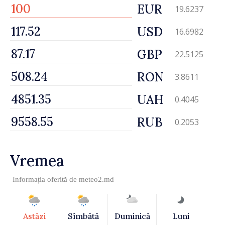
EUR
19.6237
USD
16.6982
GBP
22.5125
RON
3.8611
UAH
0.4045
RUB
0.2053
Vremea
Informația oferită de
meteo2.md
Astăzi
Sîmbătă
Duminică
Luni