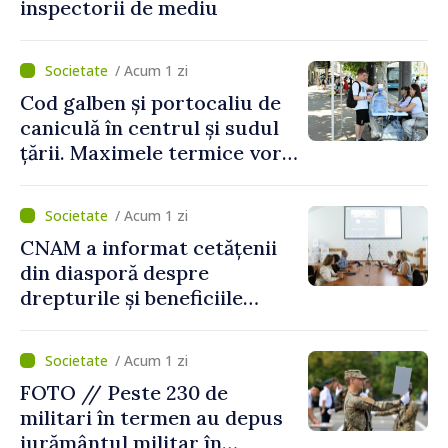
inspectorii de mediu
/ Acum 1 zi
Cod galben și portocaliu de
caniculă în centrul și sudul
țării. Maximele termice vor
ajunge până la 37°C
/ Acum 1 zi
CNAM a informat cetățenii
din diasporă despre
drepturile și beneficiile
asigurării medicale
/ Acum 1 zi
FOTO // Peste 230 de
militari în termen au depus
jurământul militar în