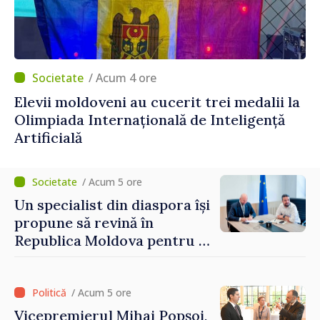
/ Acum 4 ore
Elevii moldoveni au cucerit trei medalii la
Olimpiada Internațională de Inteligență
Artificială
/ Acum 5 ore
Un specialist din diaspora își
propune să revină în
Republica Moldova pentru a
contribui la dezvoltarea
registrului naval național
/ Acum 5 ore
Vicepremierul Mihai Popșoi,