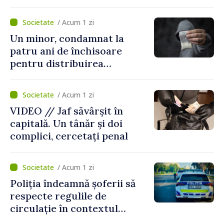
„Legătura lor cu țara
noastră rămâne puternică”
/ Acum 1 zi
Un minor, condamnat la
patru ani de închisoare
pentru distribuirea
drogurilor în raionul Edineț
/ Acum 1 zi
VIDEO // Jaf săvârșit în
capitală. Un tânăr și doi
complici, cercetați penal
/ Acum 1 zi
Poliția îndeamnă șoferii să
respecte regulile de
circulație în contextul
intensificării traficului din