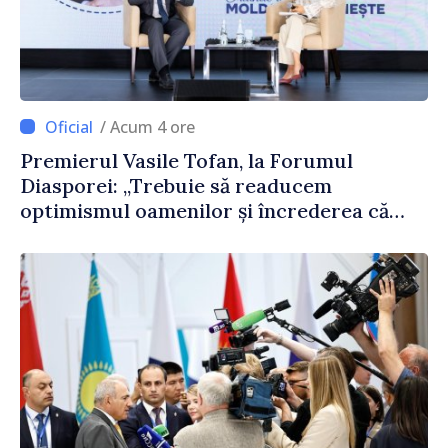
/ Acum 4 ore
Premierul Vasile Tofan, la Forumul
Diasporei: „Trebuie să readucem
optimismul oamenilor și încrederea că
Republica Moldova merge în direcția
corectă”