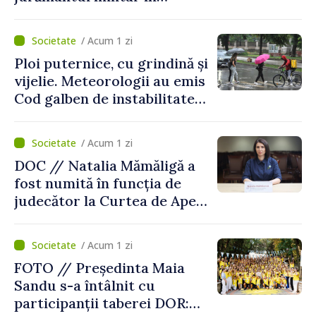
garnizoana Chișinău
/ Acum 1 zi
Ploi puternice, cu grindină și
vijelie. Meteorologii au emis
Cod galben de instabilitate
atmosferică
/ Acum 1 zi
DOC // Natalia Mămăligă a
fost numită în funcția de
judecător la Curtea de Apel
Centru
/ Acum 1 zi
FOTO // Președinta Maia
Sandu s-a întâlnit cu
participanții taberei DOR: