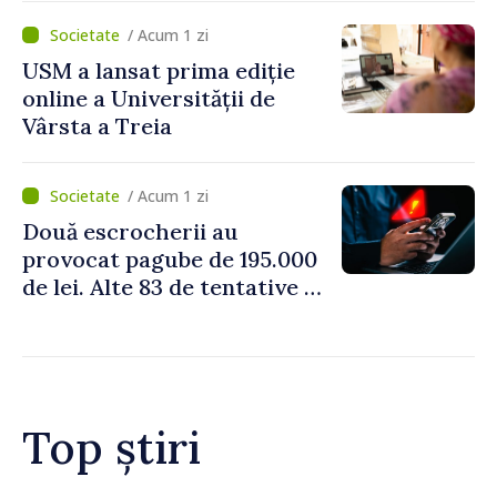
perioada concediilor
/ Acum 1 zi
USM a lansat prima ediție
online a Universității de
Vârsta a Treia
/ Acum 1 zi
Două escrocherii au
provocat pagube de 195.000
de lei. Alte 83 de tentative au
fost dejucate
Top știri