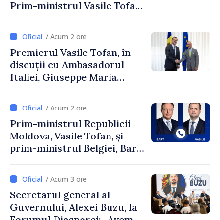
Prim-ministrul Vasile Tofan
și Ambasadorul Turciei,
Uygar Mustafa Sertel
/ Acum 2 ore
Premierul Vasile Tofan, în
discuții cu Ambasadorul
Italiei, Giuseppe Maria
Perricone
/ Acum 2 ore
Prim-ministrul Republicii
Moldova, Vasile Tofan, și
prim-ministrul Belgiei, Bart
De Wever, au discutat
despre parcursul european
/ Acum 3 ore
al Republicii Moldova.
Secretarul general al
Guvernului, Alexei Buzu, la
Forumul Diasporei: „Avem