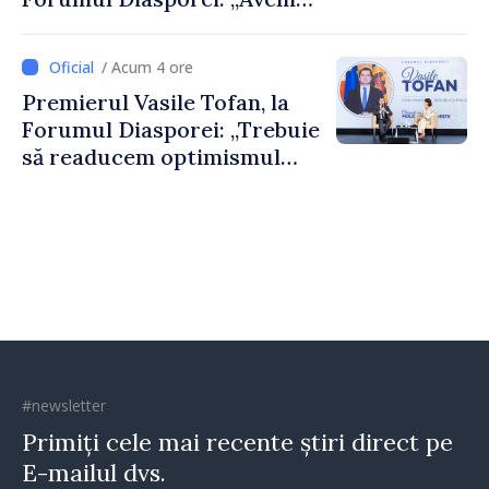
nevoie de fiecare dintre
dumneavoastră pentru a
/ Acum 4 ore
construi comunități mai
Premierul Vasile Tofan, la
puternice”
Forumul Diasporei: „Trebuie
să readucem optimismul
oamenilor și încrederea că
Republica Moldova merge în
direcția corectă”
#newsletter
Primiți cele mai recente știri direct pe
E-mailul dvs.