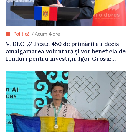
/ Acum 4 ore
VIDEO // Peste 450 de primării au decis
amalgamarea voluntară și vor beneficia de
fonduri pentru investiții. Igor Grosu:
„Este important să depășim blocajele și să
dăm o șansă localităților să se dezvolte”