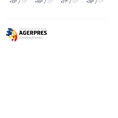
+33° /
23°
+30° /
22°
+27° /
20°
+28° /
17°