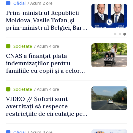
/ Acum 2 ore
Perspectivele cooperării
moldo-turce, discutate de
Prim-ministrul Vasile Tofan
și Ambasadorul Turciei,
Uygar Mustafa Sertel
/ Acum 4 ore
CNAS a finanțat plata
indemnizațiilor pentru
familiile cu copii și a celor
pentru incapacitate
temporară de muncă
/ Acum 4 ore
VIDEO // Șoferii sunt
avertizați să respecte
restricțiile de circulație pe
drumul R3, unde se
desfășoară lucrări de
/ Acum 4 ore