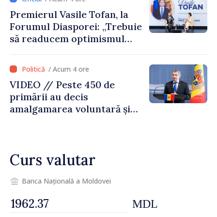
reparație
Premierul Vasile Tofan, la
Forumul Diasporei: „Trebuie
să readucem optimismul
oamenilor și încrederea că
Republica Moldova merge în
/ Acum 4 ore
direcția corectă”
VIDEO // Peste 450 de
primării au decis
amalgamarea voluntară și
vor beneficia de fonduri
pentru investiții. Igor
Grosu: „Este important să
Curs valutar
depășim blocajele și să dăm o
șansă localităților să se
dezvolte”
Banca Națională a Moldovei
MDL