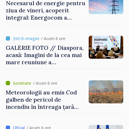
Necesarul de energie pentru
ziua de vineri, acoperit
integral: Energocom a
rezervat volumele
/ Acum 6 ore
GALERIE FOTO // Diaspora,
acasă: Imagini de la cea mai
mare reuniune a
moldovenilor de peste
hotare
/ Acum 6 ore
Meteorologii au emis Cod
galben de pericol de
incendiu în întreaga țară
până pe 14 august
/ Acum 6 ore