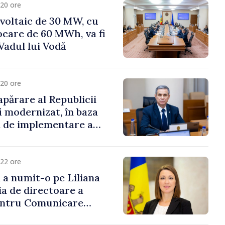
20 ore
voltaic de 30 MW, cu
ocare de 60 MWh, va fi
Vadul lui Vodă
20 ore
apărare al Republicii
i modernizat, în baza
 de implementare a
aționale de Apărare
22 ore
i a numit-o pe Liliana
ia de directoare a
entru Comunicare
i Contracarare a