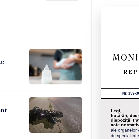
te
Nr. 359-3
ent
Legi,
hotărâri, decr
dispoziții, tra
acte normati
ale organelor 
de specialitate