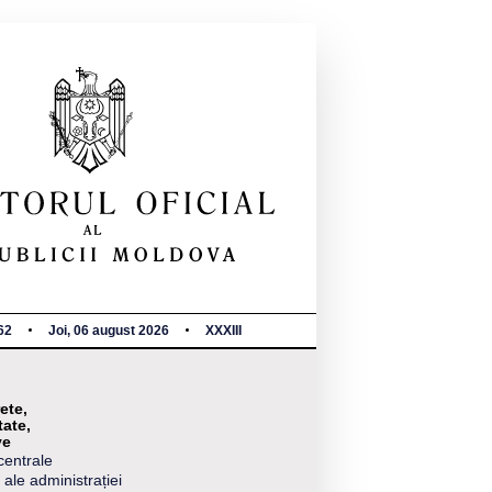
62
Joi, 06 august 2026
XXXIII
ete,
tate,
ve
centrale
 ale administrației