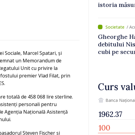
istoria măsu
/ A
Gheorghe Ha
debitului Nis
cubi pe secu
i Sociale, Marcel Spatari, și
„catastrofă 
au semnat un Memorandum de
gatului Unit cu privire la
l fostului premier Vlad Filat, prin
ES.
Curs val
 totală de 458 068 lire sterline.
Banca Naționa
asistenți personali pentru
 de Agenția Națională Asistență
nului.
basadorul Steven Fischer și