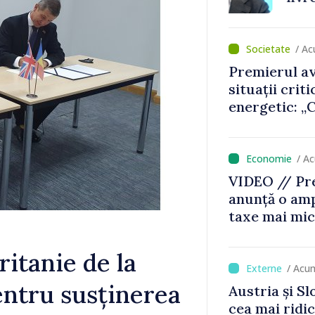
premierul Va
/ A
Premierul av
situații crit
energetic: „
nu vom pute
de avarie”
/ A
VIDEO // Pre
anunță o amp
taxe mai mic
mai mari pen
jocurile de 
ritanie de la
/ Acu
pentru susținerea
Austria și Sl
cea mai ridi