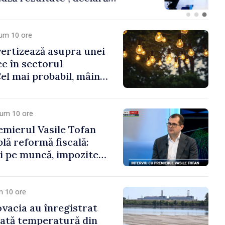
sile Tofan
cum 10 ore
ertizează asupra unei
ice în sectorul
Cel mai probabil, mâine
a cumpăra nici curent
cum 10 ore
mierul Vasile Tofan
lă reformă fiscală:
i pe muncă, impozite
tru bănci, tutun și
noroc
m 10 ore
ovacia au înregistrat
cată temperatură din