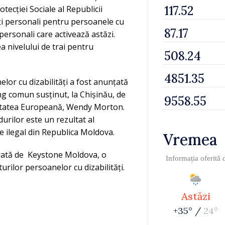
otecției Sociale al Republicii
nți personali pentru persoanele cu
 personali care activează astăzi.
a nivelului de trai pentru
nelor cu dizabilități a fost anunțată
ng comun susținut, la Chișinău, de
nătatea Europeană, Wendy Morton.
urilor este un rezultat al
e ilegal din Republica Moldova.
Vremea
urată de Keystone Moldova, o
Informația oferită
pturilor persoanelor cu dizabilități.
Astăzi
+35° /
24°