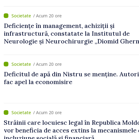
„În contextul actual de securitate, implemen
Programului Strategiei Naționale de Apărare
reprezintă un pas esențial pentru consolidar
/ Acum 20 ore
capacităților de apărare ale statului”
Deficiențe în management, achiziții și
infrastructură, constatate la Institutul de
Neurologie și Neurochirurgie „Diomid Gherm
Ministerul Sănătății cere un plan de remedie
/ Acum 20 ore
Deficitul de apă din Nistru se menține. Autori
fac apel la economisire
/ Acum 20 ore
Străinii care locuiesc legal în Republica Mold
vor beneficia de acces extins la mecanismele
incluziune socială și financiară