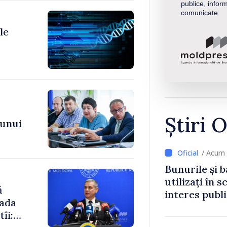
publice, inform
comunicate
le
Știri O
 unui
/ Acum 
Bunurile și b
utilizați în s
ă
interes publ
oada
îi: