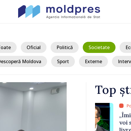
Toate
Oficial
Politică
Societate
Ec
escoperă Moldova
Sport
Externe
Interv
Top șt
/ Acum
ile Tofan
„Îmi asum ma
ijini
voi schimba 
livrează rezu