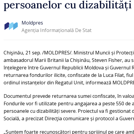
persoanelor cu dizabilități
Moldpres
Agenția Informațională De Stat
Chişinău, 21 sep. /MOLDPRES/. Ministrul Muncii și Protecție
ambasadorul Marii Britanii la Chișinău, Steven Fisher, 
înțelegere între Guvernul Republicii Moldova și Guvernul Re
returnarea fondurilor ilicite, confiscate de la Luca Filat, fiu
ordinul instanțelor din Regatul Unit, informează MOLDPR
Documentul prevede returnarea sumei confiscate, în valoare
Fondurile vor fi utilizate pentru angajarea a peste 550 de 
persoanele cu dizabilități severe. Proiectul va fi gestionat
Socială, a precizat Direcţia comunicare și protocol a Guver
„Suntem foarte recunoscători pentru sprijinul pe care am