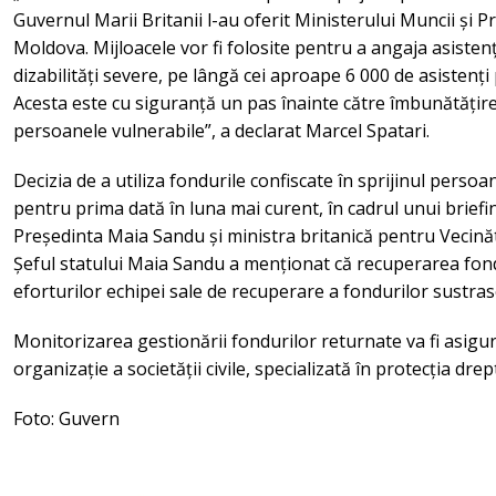
Guvernul Marii Britanii l-au oferit Ministerului Muncii și Pr
Moldova. Mijloacele vor fi folosite pentru a angaja asiste
dizabilități severe, pe lângă cei aproape 6 000 de asistenți
Acesta este cu siguranță un pas înainte către îmbunătățire
persoanele vulnerabile”, a declarat Marcel Spatari.
Decizia de a utiliza fondurile confiscate în sprijinul persoa
pentru prima dată în luna mai curent, în cadrul unui briefi
Președinta Maia Sandu și ministra britanică pentru Veci
Șeful statului Maia Sandu a menționat că recuperarea fond
eforturilor echipei sale de recuperare a fondurilor sustras
Monitorizarea gestionării fondurilor returnate va fi asig
organizație a societății civile, specializată în protecția dre
Foto: Guvern