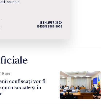
ații, anunțuri,
ISSN 2587-389X
E-ISSN 2587-3903
ficiale
19 ore
anii confiscați vor fi
copuri sociale și în
ic