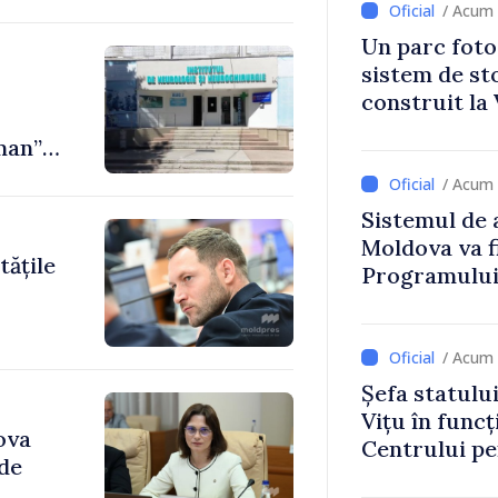
tarea
/ Acum 
Un parc foto
ea
sistem de st
construit la 
an”.
re
/ Acum 
Sistemul de 
Moldova va f
tățile
Programului
Strategiei N
/ Acum 
Șefa statulu
Vițu în funcț
ova
Centrului p
 de
Strategică ș