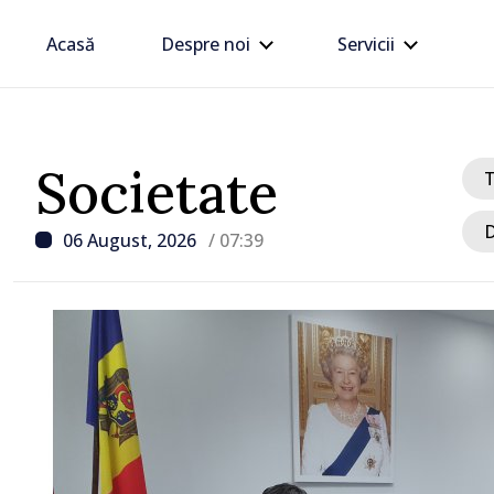
Acasă
Despre noi
Servicii
Societate
D
06 August, 2026
/ 07:39
/ Acum 9 ore
Criza carburanților: Vas
anunță că România va spr
Republica Moldova