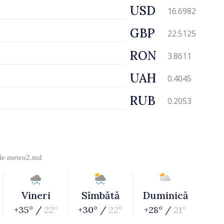
USD
16.6982
GBP
22.5125
RON
3.8611
UAH
0.4045
RUB
0.2053
 de
meteo2.md
Vineri
Sîmbătă
Duminică
+35° /
22°
+30° /
22°
+28° /
21°