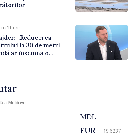
rătorilor
cum 11 ore
jder: „Reducerea
trului la 30 de metri
ndă ar însemna o
naturală”
utar
lă a Moldovei
MDL
EUR
19.6237