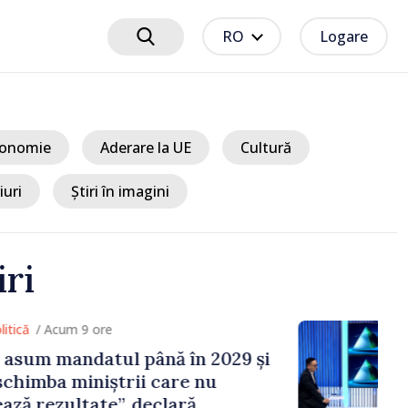
RO
Logare
onomie
Aderare la UE
Cultură
iuri
Știri în imagini
iri
 9 ore
ndatul până în 2029 și
miniștrii care nu
ltate”, declară