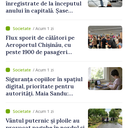
înregistrate de la începutul
anului în capitală. Șase
persoane și-au pierdut viața
/ Acum 1 zi
Flux sporit de călători pe
Aeroportul Chișinău, cu
peste 1900 de pasageri
deserviți pe oră în perioada
de vârf a concediilor
/ Acum 1 zi
Siguranța copiilor în spațiul
digital, prioritate pentru
autorități. Maia Sandu:
„Trebuie să creăm
mecanisme care să-i
/ Acum 1 zi
protejeze”
Vântul puternic și ploile au
provocat pagube în nordul și