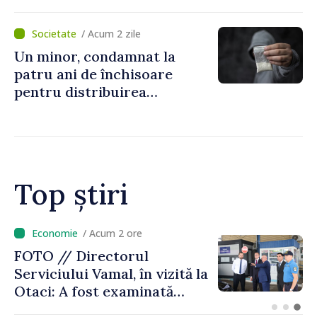
„Legătura lor cu țara
noastră rămâne puternică”
/ Acum 2 zile
Un minor, condamnat la
patru ani de închisoare
pentru distribuirea
drogurilor în raionul Edineț
Top știri
/ Acum 51 minute
Zelenski a discutat cu Vucic
despre energie, securitate și
Uniunea Europeană, în prima
sa vizită în Serbia