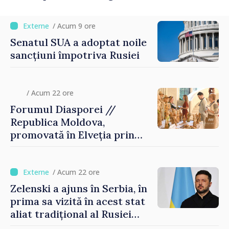
/ Acum 9 ore
Senatul SUA a adoptat noile
sancțiuni împotriva Rusiei
/ Acum 22 ore
Forumul Diasporei //
Republica Moldova,
promovată în Elveția prin
turism, investiții și
exporturi
/ Acum 22 ore
Zelenski a ajuns în Serbia, în
prima sa vizită în acest stat
aliat tradițional al Rusiei
după 2022