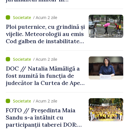
garnizoana Chișinău
/ Acum 2 zile
Ploi puternice, cu grindină și
vijelie. Meteorologii au emis
Cod galben de instabilitate
atmosferică
/ Acum 2 zile
DOC // Natalia Mămăligă a
fost numită în funcția de
judecător la Curtea de Apel
Centru
/ Acum 2 zile
FOTO // Președinta Maia
Sandu s-a întâlnit cu
participanții taberei DOR: