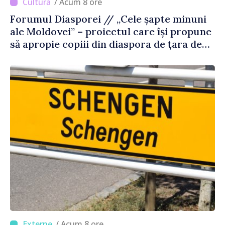
/ Acum 8 ore
Forumul Diasporei // „Cele șapte minuni
ale Moldovei” – proiectul care își propune
să apropie copiii din diaspora de țara de
origine
/ Acum 8 ore