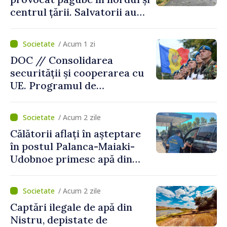
centrul țării. Salvatorii au
intervenit în zece cazuri
/ Acum 1 zi
DOC // Consolidarea
securității și cooperarea cu
UE. Programul de
implementare a Strategiei
Naționale de Apărare pentru
/ Acum 2 zile
perioada 2024–2034,
Călătorii aflați în așteptare
publicat în Monitorul Oficial
în postul Palanca-Maiaki-
Udobnoe primesc apă din
partea funcționarilor vamali
și a polițiștilor de frontieră
/ Acum 2 zile
Captări ilegale de apă din
Nistru, depistate de