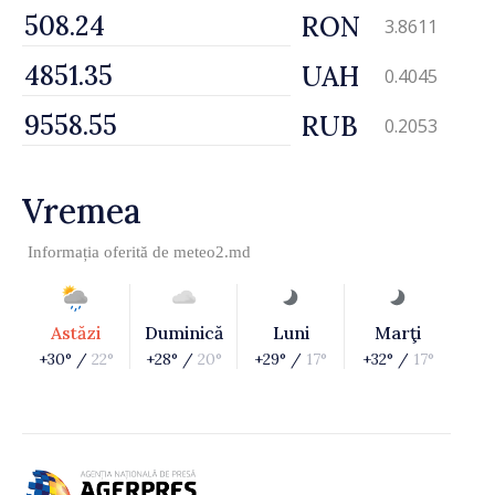
RON
3.8611
UAH
0.4045
RUB
0.2053
Vremea
Informația oferită de
meteo2.md
Astăzi
Duminică
Luni
Marţi
+30° /
22°
+28° /
20°
+29° /
17°
+32° /
17°