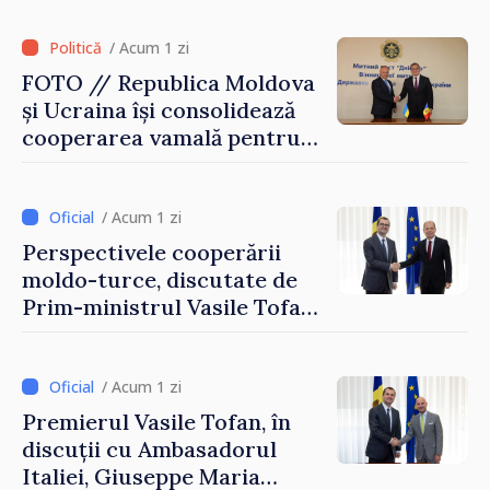
/ Acum 1 zi
FOTO // Republica Moldova
și Ucraina își consolidează
cooperarea vamală pentru
securizarea frontierei și
integrarea europeană.
Reuniune la Moghiliov-
/ Acum 1 zi
Podolsk
Perspectivele cooperării
moldo-turce, discutate de
Prim-ministrul Vasile Tofan
și Ambasadorul Turciei,
Uygar Mustafa Sertel
/ Acum 1 zi
Premierul Vasile Tofan, în
discuții cu Ambasadorul
Italiei, Giuseppe Maria