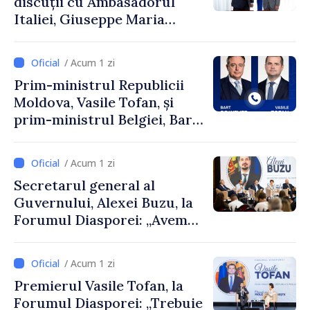
discuții cu Ambasadorul
Italiei, Giuseppe Maria
Perricone
/ Acum 1 zi
Prim-ministrul Republicii
Moldova, Vasile Tofan, și
prim-ministrul Belgiei, Bart
De Wever, au discutat
despre parcursul european
/ Acum 1 zi
al Republicii Moldova.
Secretarul general al
Guvernului, Alexei Buzu, la
Forumul Diasporei: „Avem
nevoie de fiecare dintre
dumneavoastră pentru a
/ Acum 1 zi
construi comunități mai
Premierul Vasile Tofan, la
puternice”
Forumul Diasporei: „Trebuie