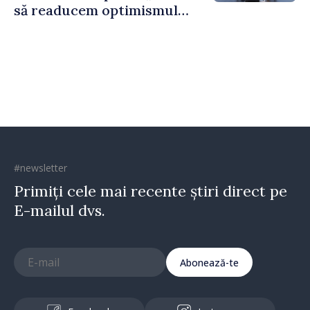
să readucem optimismul
oamenilor și încrederea că
Republica Moldova merge în
direcția corectă”
#newsletter
Primiți cele mai recente știri direct pe
E-mailul dvs.
Abonează-te