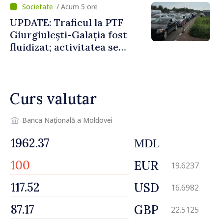
/ Acum 5 ore
UPDATE: Traficul la PTF
Giurgiulești-Galația fost
fluidizat; activitatea se
desfășoară în condiții
normale
Curs valutar
Banca Națională a Moldovei
MDL
EUR
19.6237
USD
16.6982
GBP
22.5125