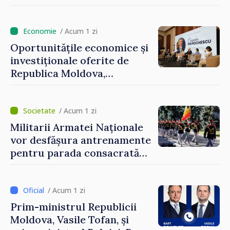
Perricone
/ Acum 1 zi
Oportunitățile economice și
investiționale oferite de
Republica Moldova,
prezentate de vicepremierul
Eugeniu Osmochescu, la
Forumul Diasporei
/ Acum 1 zi
Militarii Armatei Naționale
vor desfășura antrenamente
pentru parada consacrată
Zilei Independenței
/ Acum 1 zi
Prim-ministrul Republicii
Moldova, Vasile Tofan, și