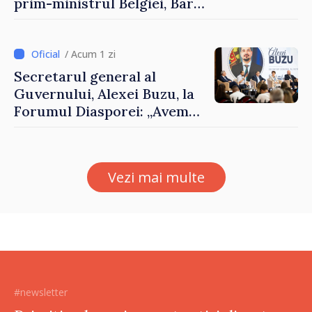
prim-ministrul Belgiei, Bart
De Wever, au discutat
despre parcursul european
al Republicii Moldova.
/ Acum 1 zi
Secretarul general al
Guvernului, Alexei Buzu, la
Forumul Diasporei: „Avem
nevoie de fiecare dintre
dumneavoastră pentru a
construi comunități mai
Vezi mai multe
puternice”
#newsletter