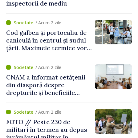
inspectorii de mediu
/ Acum 2 zile
Cod galben și portocaliu de
caniculă în centrul și sudul
țării. Maximele termice vor
ajunge până la 37°C
/ Acum 2 zile
CNAM a informat cetățenii
din diasporă despre
drepturile și beneficiile
asigurării medicale
/ Acum 2 zile
FOTO // Peste 230 de
militari în termen au depus
jurământul militar în