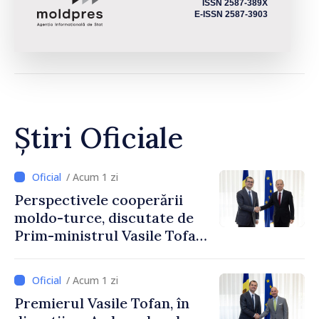
ISSN 2587-389X
E-ISSN 2587-3903
Știri Oficiale
/ Acum 1 zi
Perspectivele cooperării
moldo-turce, discutate de
Prim-ministrul Vasile Tofan
și Ambasadorul Turciei,
Uygar Mustafa Sertel
/ Acum 1 zi
Premierul Vasile Tofan, în