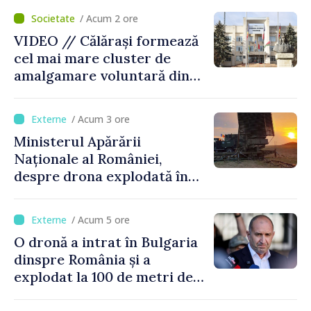
/ Acum 2 ore
VIDEO // Călărași formează
cel mai mare cluster de
amalgamare voluntară din
Republica Moldova. Consiliul
orășenesc a aprobat decizia
/ Acum 3 ore
finală
Ministerul Apărării
Naționale al României,
despre drona explodată în
Bulgaria: „Radarele noastre
nu au detectat niciun
/ Acum 5 ore
vehicul aerian”
O dronă a intrat în Bulgaria
dinspre România și a
explodat la 100 de metri de
graniță