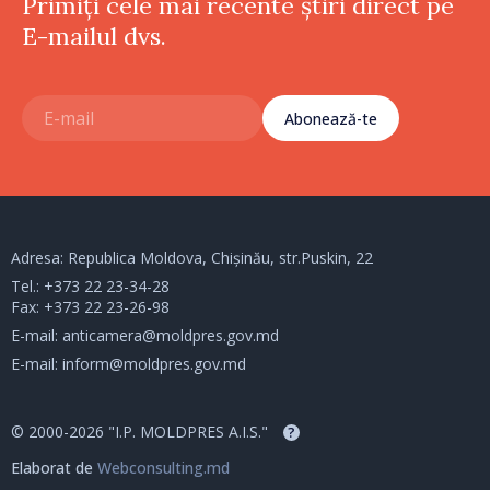
Primiți cele mai recente știri direct pe
E-mailul dvs.
Abonează-te
Adresa: Republica Moldova, Chișinău, str.Puskin, 22
Tel.:
+373 22 23-34-28
Fax: +373 22 23-26-98
E-mail:
anticamera@moldpres.gov.md
E-mail:
inform@moldpres.gov.md
© 2000-2026 "I.P. MOLDPRES A.I.S."
?
Elaborat de
Webconsulting.md