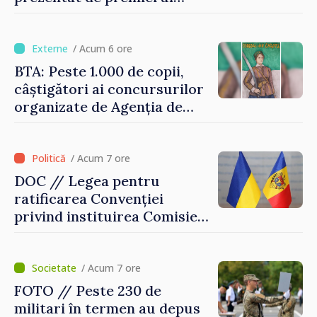
Vasile Tofan: „Taxăm mai
puțin munca, stimulăm
investițiile, taxăm viciile și
/ Acum 6 ore
echilibrăm taxarea
BTA: Peste 1.000 de copii,
consumului”
câștigători ai concursurilor
organizate de Agenția de
Stat pentru Bulgarii din
Străinătate, vor fi premiați
/ Acum 7 ore
DOC // Legea pentru
ratificarea Convenției
privind instituirea Comisiei
Internaționale de Reclamații
pentru Ucraina, publicată în
Monitorul Oficial
/ Acum 7 ore
FOTO // Peste 230 de
militari în termen au depus