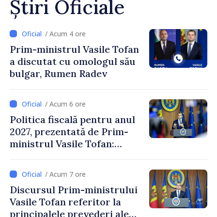
Știri Oficiale
/ Acum 4 ore
Prim-ministrul Vasile Tofan
a discutat cu omologul său
bulgar, Rumen Radev
/ Acum 6 ore
Politica fiscală pentru anul
2027, prezentată de Prim-
ministrul Vasile Tofan:
Reducerea poverii pe muncă,
stimularea investițiilor și o
/ Acum 7 ore
taxare mai echitabilă
Discursul Prim-ministrului
Vasile Tofan referitor la
principalele prevederi ale