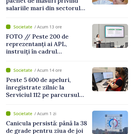
pachet de măsuri privind
salariile mari din sectorul
public
/ Acum 13 ore
FOTO // Peste 200 de
reprezentanți ai APL,
instruiți în cadrul
Platformelor Locale de
Mediu privind aplicarea a
/ Acum 14 ore
două regulamente din
Peste 5 600 de apeluri,
domeniu
înregistrate zilnic la
Serviciul 112 pe parcursul
lunii iulie. Cei mai mulți
cetățeni au solicitat
/ Acum 1 zi
ambulanța
Canicula persistă: până la 38
de grade pentru ziua de joi