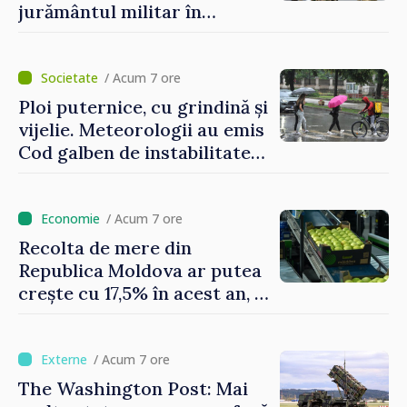
jurământul militar în
garnizoana Chișinău
/ Acum 7 ore
Ploi puternice, cu grindină și
vijelie. Meteorologii au emis
Cod galben de instabilitate
atmosferică
/ Acum 7 ore
Recolta de mere din
Republica Moldova ar putea
crește cu 17,5% în acest an, în
timp ce producția din UE
este estimată în scădere
/ Acum 7 ore
The Washington Post: Mai