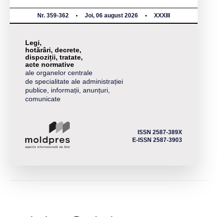
Nr. 359-362
Joi, 06 august 2026
XXXIII
Legi,
hotărâri, decrete,
dispoziții, tratate,
acte normative
ale organelor centrale
de specialitate ale administrației
publice, informații, anunțuri,
comunicate
ISSN 2587-389X
E-ISSN 2587-3903