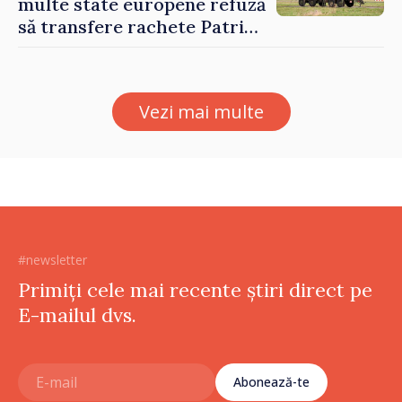
multe state europene refuză
să transfere rachete Patriot
Ucrainei
Vezi mai multe
#newsletter
Primiți cele mai recente știri direct pe
E-mailul dvs.
Abonează-te