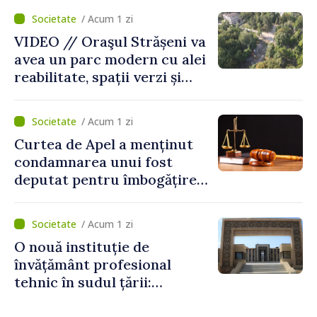
/ Acum 1 zi
VIDEO // Oraşul Strășeni va
avea un parc modern cu alei
reabilitate, spații verzi și
zone pentru copii
/ Acum 1 zi
Curtea de Apel a menținut
condamnarea unui fost
deputat pentru îmbogățire
ilicită. Acesta va achita
statului peste 2,4 milioane
/ Acum 1 zi
de lei
O nouă instituție de
învățământ profesional
tehnic în sudul țării:
Guvernul a aprobat