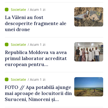
pentru dezvoltarea
agriculturii durabile
/ Acum 1 zi
La Văleni au fost
descoperite fragmente ale
unei drone
/ Acum 1 zi
Republica Moldova va avea
primul laborator acreditat
european pentru
diagnosticul virusurilor
viței-de-vie
/ Acum 1 zi
FOTO // Apa potabilă ajunge
mai aproape de locuitorii din
Suruceni, Nimoreni și
Malcoci, raionul Ialoveni