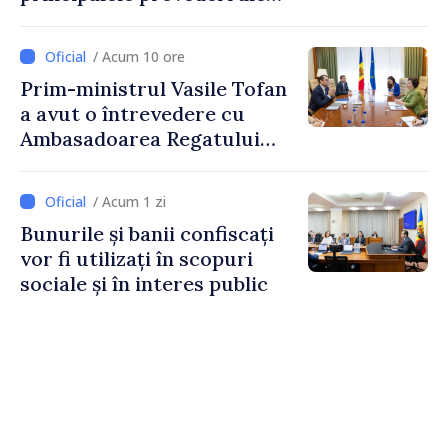
politicii fiscale pentru anul
2027
/ Acum 10 ore
Prim-ministrul Vasile Tofan
a avut o întrevedere cu
Ambasadoarea Regatului
Unit al Marii Britanii și
Irlandei de Nord, Fern
/ Acum 1 zi
Horine
Bunurile și banii confiscați
vor fi utilizați în scopuri
sociale și în interes public