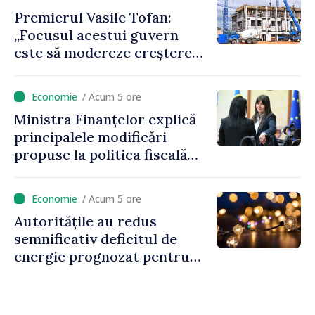
Premierul Vasile Tofan:
„Focusul acestui guvern
este să modereze creșterea
prețurilor la imobiliare”
/ Acum 5 ore
Ministra Finanțelor explică
principalele modificări
propuse la politica fiscală
2027 privind impozitul pe
venit
/ Acum 5 ore
Autoritățile au redus
semnificativ deficitul de
energie prognozat pentru
astăzi