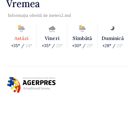
Vremea
Informația oferită de
meteo2.md
Astăzi
Vineri
Sîmbătă
Duminică
+35° /
24°
+35° /
23°
+30° /
21°
+28° /
21°