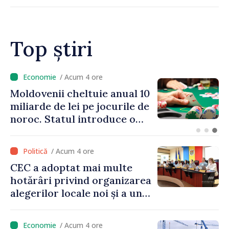
înființarea Colegiului moldo-
turc la Comrat
Top știri
/ Acum 3 ore
Energocom: Deficit de
energie electrică în orele de
vârf; consumatorii sunt
îndemnați să economisească
/ Acum 4 ore
CEC a adoptat mai multe
hotărâri privind organizarea
alegerilor locale noi și a unui
referendum local în satul
Delacău, raionul Anenii Noi
/ Acum 4 ore