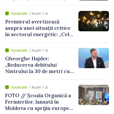
/ Acum 1 zi
Premierul avertizează
asupra unei situații critice
în sectorul energetic: „Cel
mai probabil, mâine nu vom
putea cumpăra nici curent
/ Acum 1 zi
de avarie”
Gheorghe Hajder:
„Reducerea debitului
Nistrului la 30 de metri cubi
pe secundă ar însemna o
„catastrofă naturală”
/ Acum 1 zi
FOTO // Școala Organică a
Fermierilor, lansată în
Moldova cu sprijin european