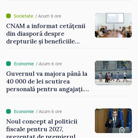
consumatorii vulnerabili
/ Acum 6 ore
CNAM a informat cetățenii
din diasporă despre
drepturile și beneficiile
asigurării medicale
/ Acum 6 ore
Guvernul va majora până la
40 000 de lei scutirea
personală pentru angajați.
Vasile Tofan: „Aproape 800
de milioane de lei îi lăsăm
oamenilor”
/ Acum 6 ore
Noul concept al politicii
fiscale pentru 2027,
prezentat de premierul