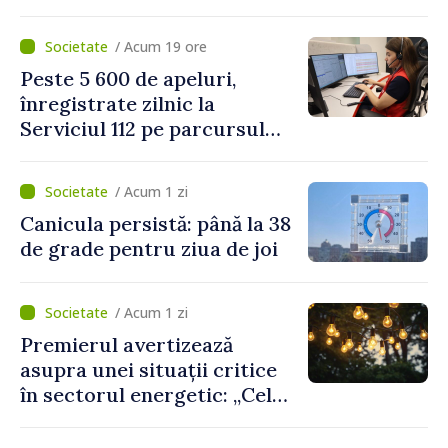
Platformelor Locale de
Mediu privind aplicarea a
/ Acum 19 ore
două regulamente din
Peste 5 600 de apeluri,
domeniu
înregistrate zilnic la
Serviciul 112 pe parcursul
lunii iulie. Cei mai mulți
cetățeni au solicitat
/ Acum 1 zi
ambulanța
Canicula persistă: până la 38
de grade pentru ziua de joi
/ Acum 1 zi
Premierul avertizează
asupra unei situații critice
în sectorul energetic: „Cel
mai probabil, mâine nu vom
putea cumpăra nici curent