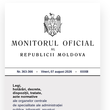
Nr. 363-366
Vineri, 07 august 2026
XXXIII
Legi,
hotărâri, decrete,
dispoziții, tratate,
acte normative
ale organelor centrale
de specialitate ale administrației
publice, informații, anunțuri,