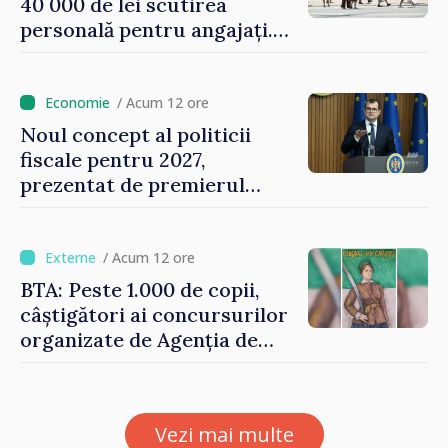
40 000 de lei scutirea
personală pentru angajați.
Vasile Tofan: „Aproape 800
de milioane de lei îi lăsăm
oamenilor”
/ Acum 12 ore
Noul concept al politicii
fiscale pentru 2027,
prezentat de premierul
Vasile Tofan: „Taxăm mai
puțin munca, stimulăm
investițiile, taxăm viciile și
/ Acum 12 ore
echilibrăm taxarea
BTA: Peste 1.000 de copii,
consumului”
câștigători ai concursurilor
organizate de Agenția de
Stat pentru Bulgarii din
Străinătate, vor fi premiați
Vezi mai multe