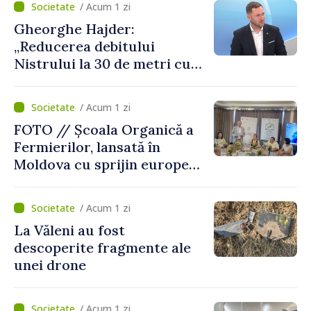
/ Acum 1 zi
de avarie”
Gheorghe Hajder:
„Reducerea debitului
Nistrului la 30 de metri cubi
pe secundă ar însemna o
„catastrofă naturală”
/ Acum 1 zi
FOTO // Școala Organică a
Fermierilor, lansată în
Moldova cu sprijin european
pentru dezvoltarea
agriculturii durabile
/ Acum 1 zi
La Văleni au fost
descoperite fragmente ale
unei drone
/ Acum 1 zi