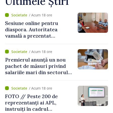
Ultimele Știri
/ Acum 18 ore
Sesiune online pentru
diaspora. Autoritatea
vamală a prezentat
facilitățile oferite la
revenirea în țară
/ Acum 18 ore
Premierul anunță un nou
pachet de măsuri privind
salariile mari din sectorul
public
/ Acum 18 ore
FOTO // Peste 200 de
reprezentanți ai APL,
instruiți în cadrul