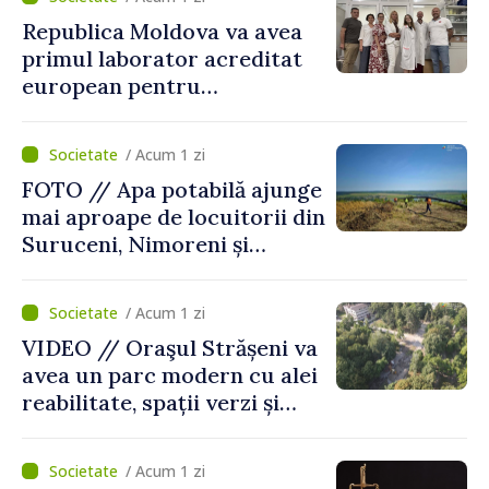
Republica Moldova va avea
primul laborator acreditat
european pentru
diagnosticul virusurilor
viței-de-vie
/ Acum 1 zi
FOTO // Apa potabilă ajunge
mai aproape de locuitorii din
Suruceni, Nimoreni și
Malcoci, raionul Ialoveni
/ Acum 1 zi
VIDEO // Oraşul Strășeni va
avea un parc modern cu alei
reabilitate, spații verzi și
zone pentru copii
/ Acum 1 zi