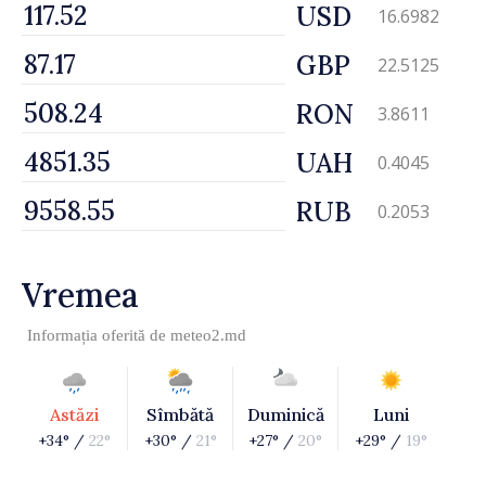
USD
16.6982
GBP
22.5125
RON
3.8611
UAH
0.4045
RUB
0.2053
Vremea
Informația oferită de
meteo2.md
Astăzi
Sîmbătă
Duminică
Luni
+34° /
22°
+30° /
21°
+27° /
20°
+29° /
19°