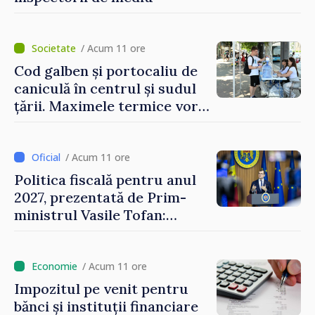
/ Acum 11 ore
Cod galben și portocaliu de
caniculă în centrul și sudul
țării. Maximele termice vor
ajunge până la 37°C
/ Acum 11 ore
Politica fiscală pentru anul
2027, prezentată de Prim-
ministrul Vasile Tofan:
Reducerea poverii pe muncă,
stimularea investițiilor și o
taxare mai echitabilă
/ Acum 11 ore
Impozitul pe venit pentru
bănci și instituții financiare