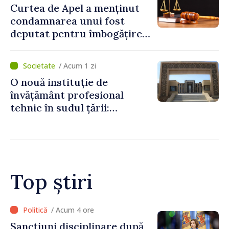
Curtea de Apel a menținut
condamnarea unui fost
deputat pentru îmbogățire
ilicită. Acesta va achita
statului peste 2,4 milioane
/ Acum 1 zi
de lei
O nouă instituție de
învățământ profesional
tehnic în sudul țării:
Guvernul a aprobat
înființarea Colegiului moldo-
turc la Comrat
Top știri
/ Acum 2 ore
Adunarea Populară a