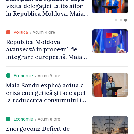
Găgăuziei trebuie să aibă un
mandat deplin. Președinta
Maia Sandu: „Alegerile să fie
libere și corecte””
/ Acum 4 ore
Republica Moldova
avansează în procesul de
integrare europeană. Maia
Sandu: „Nu ne blochează
niciun stat”
/ Acum 5 ore
Maia Sandu explică actuala
criză energetică și face apel
la reducerea consumului în
orele de vârf: „Doar astfel
putem menține prețurile la
/ Acum 8 ore
un nivel mai mic”
Energocom: Deficit de