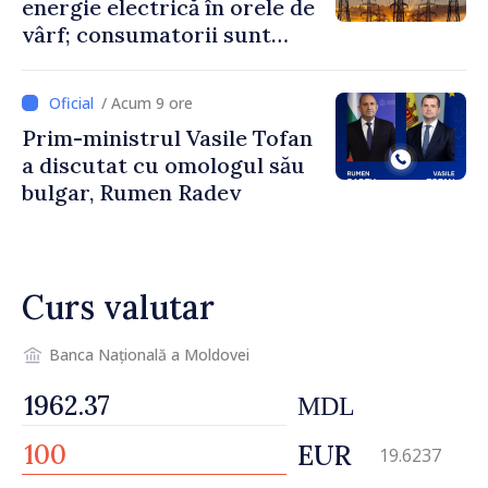
energie electrică în orele de
vârf; consumatorii sunt
îndemnați să economisească
/ Acum 9 ore
Prim-ministrul Vasile Tofan
a discutat cu omologul său
bulgar, Rumen Radev
Curs valutar
Banca Națională a Moldovei
MDL
EUR
19.6237