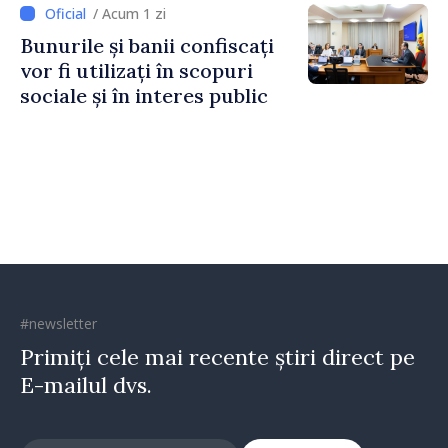
Irlandei de Nord, Fern
/ Acum 1 zi
Horine
Bunurile și banii confiscați
vor fi utilizați în scopuri
sociale și în interes public
#newsletter
Primiți cele mai recente știri direct pe
E-mailul dvs.