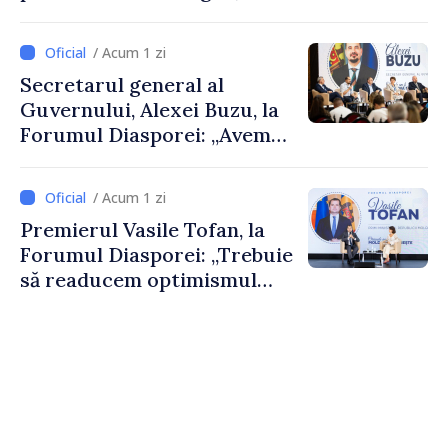
De Wever, au discutat
despre parcursul european
/ Acum 1 zi
al Republicii Moldova.
Secretarul general al
Guvernului, Alexei Buzu, la
Forumul Diasporei: „Avem
nevoie de fiecare dintre
dumneavoastră pentru a
/ Acum 1 zi
construi comunități mai
Premierul Vasile Tofan, la
puternice”
Forumul Diasporei: „Trebuie
să readucem optimismul
oamenilor și încrederea că
Republica Moldova merge în
direcția corectă”