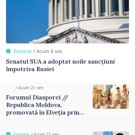
/ Acum 8 ore
Senatul SUA a adoptat noile sancțiuni
împotriva Rusiei
/ Acum 21 ore
Forumul Diasporei //
Republica Moldova,
promovată în Elveția prin
turism, investiții și
exporturi
/ Acum 21 ore