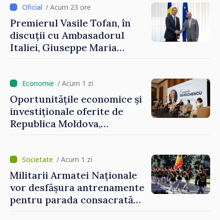
/ Acum 23 ore
Premierul Vasile Tofan, în
discuții cu Ambasadorul
Italiei, Giuseppe Maria
Perricone
/ Acum 1 zi
Oportunitățile economice și
investiționale oferite de
Republica Moldova,
prezentate de vicepremierul
Eugeniu Osmochescu, la
Forumul Diasporei
/ Acum 1 zi
Militarii Armatei Naționale
vor desfășura antrenamente
pentru parada consacrată
Zilei Independenței