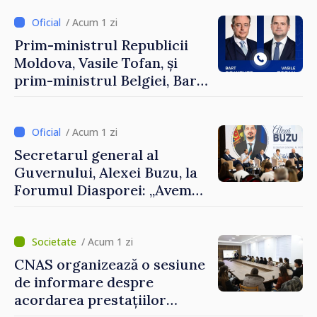
/ Acum 1 zi
Prim-ministrul Republicii
Moldova, Vasile Tofan, și
prim-ministrul Belgiei, Bart
De Wever, au discutat
despre parcursul european
al Republicii Moldova.
/ Acum 1 zi
Secretarul general al
Guvernului, Alexei Buzu, la
Forumul Diasporei: „Avem
nevoie de fiecare dintre
dumneavoastră pentru a
construi comunități mai
/ Acum 1 zi
puternice”
CNAS organizează o sesiune
de informare despre
acordarea prestațiilor