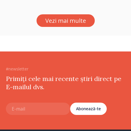
sociale și serviciile
electronice. Cetățenii,
invitați să se înscrie la
Vezi mai multe
eveniment
#newsletter
Primiți cele mai recente știri direct pe
E-mailul dvs.
Abonează-te