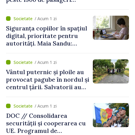
deserviți pe oră în perioada
de vârf a concediilor
/ Acum 1 zi
Siguranța copiilor în spațiul
digital, prioritate pentru
autorități. Maia Sandu:
„Trebuie să creăm
mecanisme care să-i
/ Acum 1 zi
protejeze”
Vântul puternic și ploile au
provocat pagube în nordul și
centrul țării. Salvatorii au
intervenit în zece cazuri
/ Acum 1 zi
DOC // Consolidarea
securității și cooperarea cu
UE. Programul de