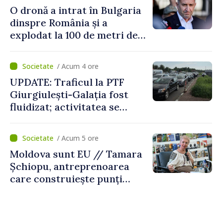
vehicul aerian”
O dronă a intrat în Bulgaria
dinspre România și a
explodat la 100 de metri de
graniță
/ Acum 4 ore
UPDATE: Traficul la PTF
Giurgiulești-Galația fost
fluidizat; activitatea se
desfășoară în condiții
normale
/ Acum 5 ore
Moldova sunt EU // Tamara
Șchiopu, antreprenoarea
care construiește punți
între Marea Britanie și
Republica Moldova