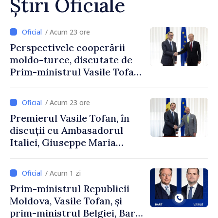
Știri Oficiale
/ Acum 23 ore
Perspectivele cooperării
moldo-turce, discutate de
Prim-ministrul Vasile Tofan
și Ambasadorul Turciei,
Uygar Mustafa Sertel
/ Acum 23 ore
Premierul Vasile Tofan, în
discuții cu Ambasadorul
Italiei, Giuseppe Maria
Perricone
/ Acum 1 zi
Prim-ministrul Republicii
Moldova, Vasile Tofan, și
prim-ministrul Belgiei, Bart