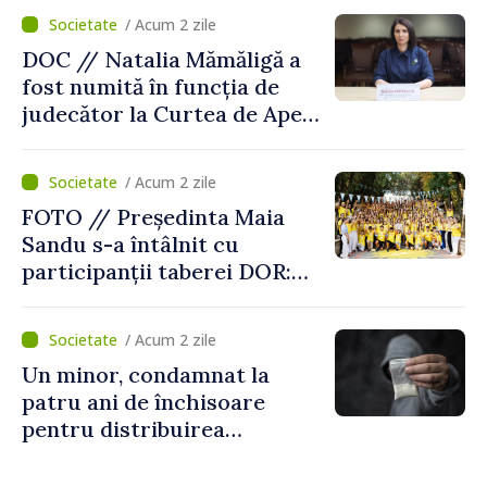
/ Acum 2 zile
DOC // Natalia Mămăligă a
fost numită în funcția de
judecător la Curtea de Apel
Centru
/ Acum 2 zile
FOTO // Președinta Maia
Sandu s-a întâlnit cu
participanții taberei DOR:
„Legătura lor cu țara
noastră rămâne puternică”
/ Acum 2 zile
Un minor, condamnat la
patru ani de închisoare
pentru distribuirea
drogurilor în raionul Edineț