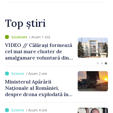
Top știri
/ Acum 1 oră
BTA: Tendința de scădere a
nivelului Dunării se menține,
iar situația hidrologică
rămâne dificilă
/ Acum 2 ore
Ministerul Apărării
Naționale al României,
despre drona explodată în
Bulgaria: „Radarele noastre
nu au detectat niciun
/ Acum 4 ore