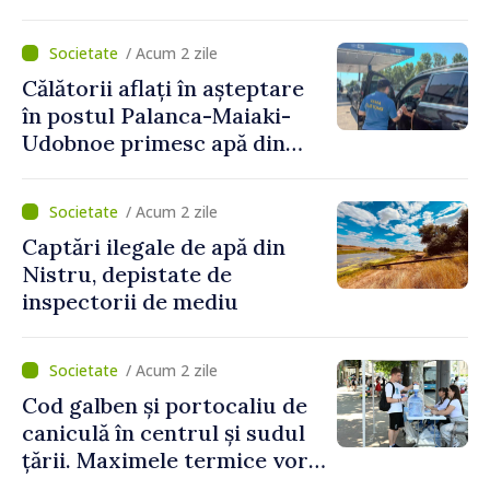
implementare a Strategiei
Naționale de Apărare pentru
/ Acum 2 zile
perioada 2024–2034,
Călătorii aflați în așteptare
publicat în Monitorul Oficial
în postul Palanca-Maiaki-
Udobnoe primesc apă din
partea funcționarilor vamali
și a polițiștilor de frontieră
/ Acum 2 zile
Captări ilegale de apă din
Nistru, depistate de
inspectorii de mediu
/ Acum 2 zile
Cod galben și portocaliu de
caniculă în centrul și sudul
țării. Maximele termice vor
ajunge până la 37°C