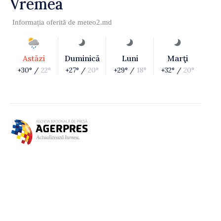
Vremea
Informația oferită de
meteo2.md
Astăzi
Duminică
Luni
Marţi
+30° /
22°
+27° /
20°
+29° /
18°
+32° /
20°