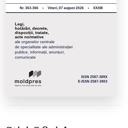
Nr. 363-366
Vineri, 07 august 2026
XXXIII
Legi,
hotărâri, decrete,
dispoziții, tratate,
acte normative
ale organelor centrale
de specialitate ale administrației
publice, informații, anunțuri,
comunicate
ISSN 2587-389X
E-ISSN 2587-3903