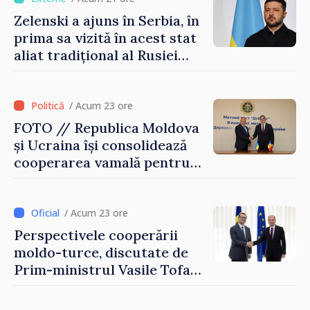
Zelenski a ajuns în Serbia, în
prima sa vizită în acest stat
aliat tradițional al Rusiei
după 2022
/ Acum 23 ore
FOTO // Republica Moldova
și Ucraina își consolidează
cooperarea vamală pentru
securizarea frontierei și
integrarea europeană.
Reuniune la Moghiliov-
/ Acum 23 ore
Podolsk
Perspectivele cooperării
moldo-turce, discutate de
Prim-ministrul Vasile Tofan
și Ambasadorul Turciei,
Uygar Mustafa Sertel