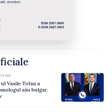
ații, anunțuri,
ISSN 2587-389X
E-ISSN 2587-3903
ficiale
13 ore
ul Vasile Tofan a
omologul său bulgar,
v