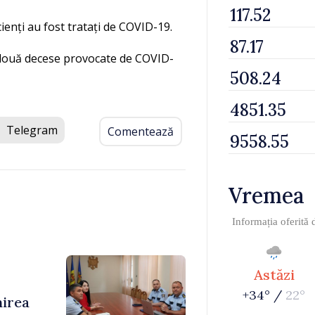
ienți au fost tratați de COVID-19.
două decese provocate de COVID-
Telegram
Comentează
Vremea
Informația oferită
Astăzi
+34° /
22°
nirea