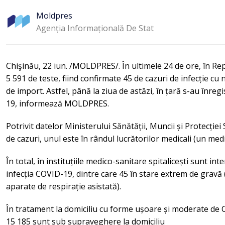
Moldpres
Agenția Informațională De Stat
Chişinău, 22 iun. /MOLDPRES/. În ultimele 24 de ore, în R
5 591 de teste, fiind confirmate 45 de cazuri de infecție cu
de import. Astfel, până la ziua de astăzi, în țară s-au înre
19, informează MOLDPRES.
Potrivit datelor Ministerului Sănătății, Muncii și Protecție
de cazuri, unul este în rândul lucrătorilor medicali (un medi
În total, în instituțiile medico-sanitare spitalicești sunt 
infecția COVID-19, dintre care 45 în stare extrem de gravă (
aparate de respirație asistată).
În tratament la domiciliu cu forme ușoare și moderate de 
15 185 sunt sub supraveghere la domiciliu