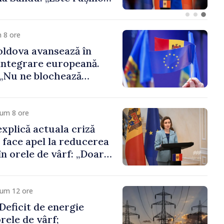
 funcții înalte nu
ica statului”
 8 ore
ldova avansează în
integrare europeană.
„Nu ne blochează
cum 8 ore
xplică actuala criză
i face apel la reducerea
n orele de vârf: „Doar
 menține prețurile la
 mic”
cum 12 ore
eficit de energie
orele de vârf;