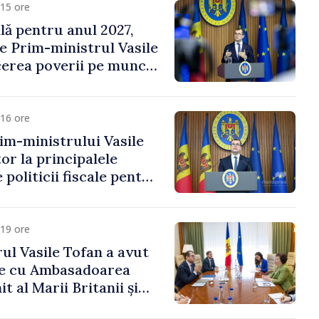
15 ore
ală pentru anul 2027,
e Prim-ministrul Vasile
erea poverii pe muncă,
vestițiilor și o taxare
lă
16 ore
im-ministrului Vasile
or la principalele
 politicii fiscale pentru
19 ore
ul Vasile Tofan a avut
re cu Ambasadoarea
t al Marii Britanii și
Nord, Fern Horine