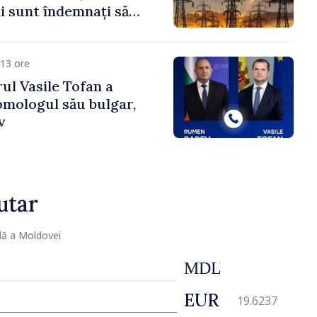
 sunt îndemnați să
că
13 ore
ul Vasile Tofan a
omologul său bulgar,
v
utar
lă a Moldovei
MDL
EUR
19.6237