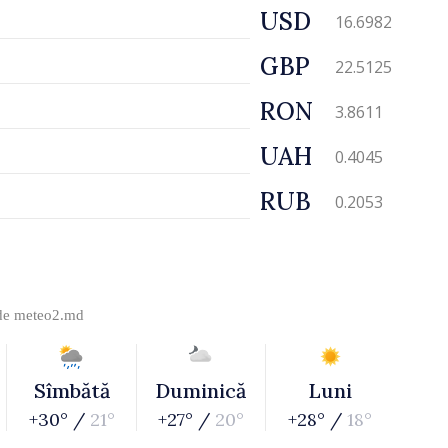
USD
16.6982
GBP
22.5125
RON
3.8611
UAH
0.4045
RUB
0.2053
 de
meteo2.md
Sîmbătă
Duminică
Luni
+30° /
21°
+27° /
20°
+28° /
18°