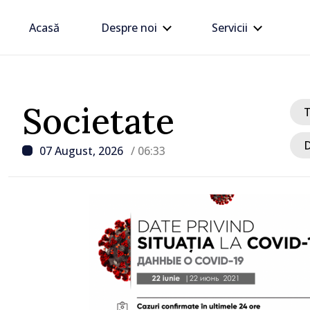
Acasă
Despre noi
Servicii
Societate
D
07 August, 2026
/ 06:33
/ Acum 7 ore
Linia electrică de 330 kV
Dnestrovsk, grav avaria
calamităților naturale