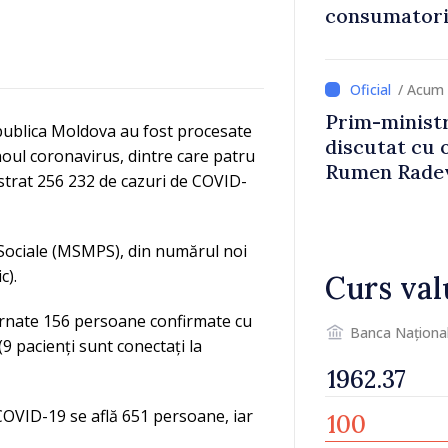
consumatorii
economiseas
/ Acum 
Prim-ministr
epublica Moldova au fost procesate
discutat cu 
 noul coronavirus, dintre care patru
Rumen Rade
gistrat 256 232 de cazuri de COVID-
i Sociale (MSMPS), din numărul noi
c).
Curs val
internate 156 persoane confirmate cu
Banca Naționa
9 pacienți sunt conectați la
COVID-19 se află 651 persoane, iar