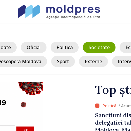
Toate
Oficial
Politică
Societate
Ec
escoperă Moldova
Sport
Externe
Interv
Top șt
/ Acum
 Bălți–
Sancțiuni dis
tă în urma
delegației ta
Moldova. Mai