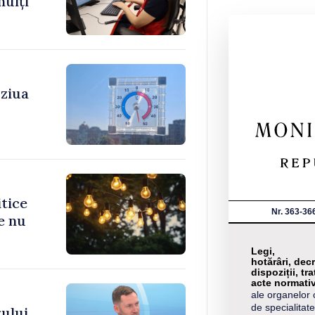
mulți
 ziua
itice
Nr. 363-36
e nu
Legi,
hotărâri, decr
dispoziții, tra
acte normati
ale organelor 
de specialitate
ului