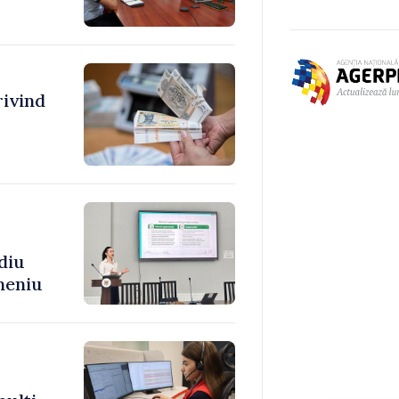
rivind
diu
meniu