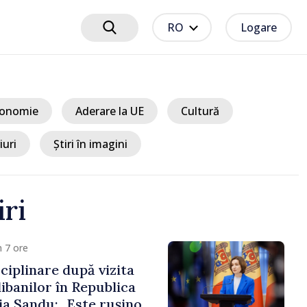
RO
Logare
onomie
Aderare la UE
Cultură
iuri
Știri în imagini
iri
 7 ore
ciplinare după vizita
libanilor în Republica
a Sandu: „Este rușinos