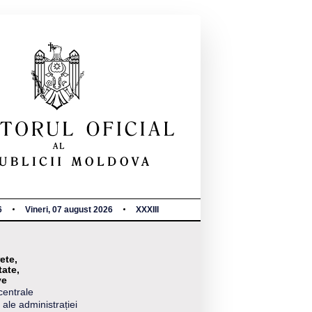
6
Vineri, 07 august 2026
XXXIII
ete,
tate,
ve
centrale
 ale administrației