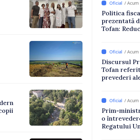
/ Acum 
Politica fisc
prezentată d
Tofan: Reduc
stimularea in
mai echitabi
/ Acum 
Discursul Pr
Tofan referit
prevederi ale
anul 2027
/ Acum 
odern
copii
Prim-ministr
o întrevede
Regatului Uni
Irlandei de 