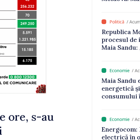
că oameni cu
cunosc polit
/ Acum
Republica Mo
procesul de 
Maia Sandu: 
niciun stat”
/ A
Maia Sandu e
energetică ș
consumului î
astfel putem
un nivel mai
e ore, s-au
/ A
i
Energocom: D
electrică în 