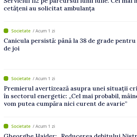
Serviciul 112 pe parcursul lunii iulie. Cei mai 
cetățeni au solicitat ambulanța
/ Acum 1 zi
Canicula persistă: până la 38 de grade pentru
de joi
/ Acum 1 zi
Premierul avertizează asupra unei situații cr
în sectorul energetic: „Cel mai probabil, mâin
vom putea cumpăra nici curent de avarie”
/ Acum 1 zi
Gheorghe Hajder: „Reducerea debitului Nistr