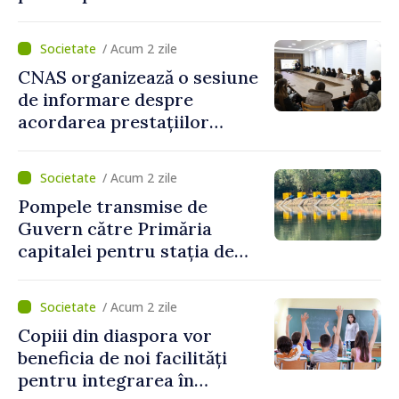
Zilei Independenței
/ Acum 2 zile
CNAS organizează o sesiune
de informare despre
acordarea prestațiilor
sociale și serviciile
electronice. Cetățenii,
/ Acum 2 zile
invitați să se înscrie la
Pompele transmise de
eveniment
Guvern către Primăria
capitalei pentru stația de
captarea a apei de la Vadul
lui Vodă au fost instalate și
/ Acum 2 zile
puse în funcțiune
Copiii din diaspora vor
beneficia de noi facilități
pentru integrarea în