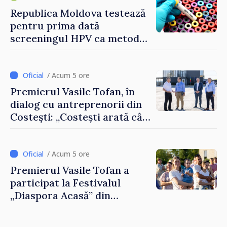
Republica Moldova testează
pentru prima dată
screeningul HPV ca metodă
primară pentru depistarea
cancerului de col uterin
/ Acum 5 ore
Premierul Vasile Tofan, în
dialog cu antreprenorii din
Costești: „Costești arată cât
de mult poate face o
comunitate atunci când
există inițiativă, muncă și
/ Acum 5 ore
spirit antreprenorial”
Premierul Vasile Tofan a
participat la Festivalul
„Diaspora Acasă” din
Costești