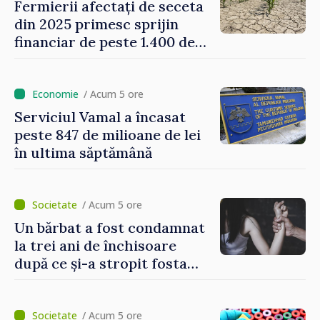
Fermierii afectați de seceta
din 2025 primesc sprijin
financiar de peste 1.400 de
lei pentru fiecare hectar
/ Acum 5 ore
Serviciul Vamal a încasat
peste 847 de milioane de lei
în ultima săptămână
/ Acum 5 ore
Un bărbat a fost condamnat
la trei ani de închisoare
după ce și-a stropit fosta
soție cu acid sulfuric
/ Acum 5 ore