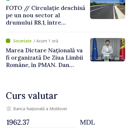
FOTO // Circulație deschisă
pe un nou sector al
drumului R8.1, între
Arionești și Otaci. Vladimir
Bolea: „Drumuri bune
/ Acum 1 oră
înseamnă deplasări sigure
Marea Dictare Națională va
ale agenților economici și
fi organizată De Ziua Limbii
cetățenilor”
Române, în PMAN. Dan
Perciun: „Evenimentul are o
semnificație aparte în acest
an”
Curs valutar
Banca Națională a Moldovei
MDL