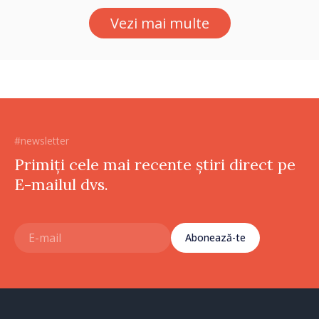
Vezi mai multe
#newsletter
Primiți cele mai recente știri direct pe
E-mailul dvs.
Abonează-te