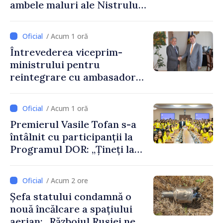
ambele maluri ale Nistrului
discutate la întrevederea
viceprim-ministrului cu
/ Acum 1 oră
reprezentanta rezidentă a
Întrevederea viceprim-
PNUD în Republica Moldova,
ministrului pentru
Daniela Gasparikova
reintegrare cu ambasadorul
Japoniei în Republica
Moldova
/ Acum 1 oră
Premierul Vasile Tofan s-a
întâlnit cu participanții la
Programul DOR: „Țineți la
rădăcinile voastre și nu vă
feriți de încercări și greșeli –
/ Acum 2 ore
doar astfel puteți reuși”
Șefa statului condamnă o
nouă încălcare a spațiului
aerian: „Războiul Rusiei ne