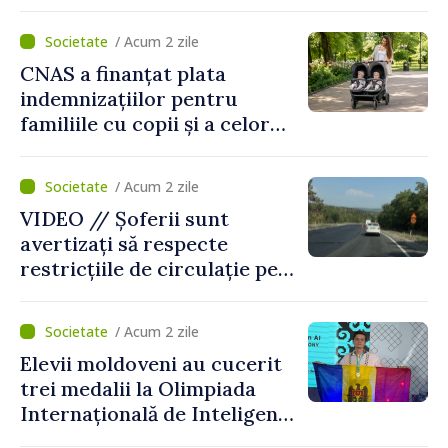
sistemul educațional din
Republica Moldova
/ Acum 2 zile
CNAS a finanțat plata
indemnizațiilor pentru
familiile cu copii și a celor
pentru incapacitate
temporară de muncă
/ Acum 2 zile
VIDEO // Șoferii sunt
avertizați să respecte
restricțiile de circulație pe
drumul R3, unde se
desfășoară lucrări de
/ Acum 2 zile
reparație
Elevii moldoveni au cucerit
trei medalii la Olimpiada
Internațională de Inteligență
Artificială