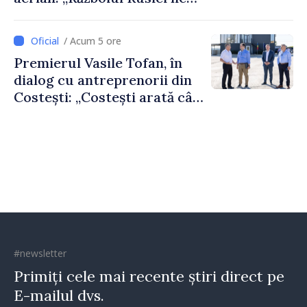
afectează direct”
/ Acum 5 ore
Premierul Vasile Tofan, în
dialog cu antreprenorii din
Costești: „Costești arată cât
de mult poate face o
comunitate atunci când
există inițiativă, muncă și
spirit antreprenorial”
#newsletter
Primiți cele mai recente știri direct pe
E-mailul dvs.