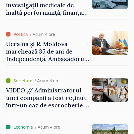
oamenilor noștri”
investigații medicale de
înaltă performanță, finanțate
de asigurarea obligatorie în
prima jumătate a anului
/ Acum 4 ore
Ucraina și R. Moldova
marchează 35 de ani de
Independență. Ambasadorul
Paun Rohovei: „Am
demonstrat tuturor că
suntem rezistenți și știm să
/ Acum 4 ore
ne punctăm prioritățile
VIDEO // Administratorul
pentru viitor”
unei companii a fost reținut
într-un caz de escrocherie și
insolvabilitate intenționată
de 5 milioane de lei în
domeniul agricol
/ Acum 4 ore