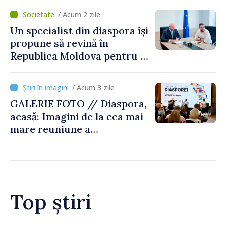
/ Acum 2 zile
Un specialist din diaspora își
propune să revină în
Republica Moldova pentru a
contribui la dezvoltarea
registrului naval național
/ Acum 3 zile
GALERIE FOTO // Diaspora,
acasă: Imagini de la cea mai
mare reuniune a
moldovenilor de peste
hotare
Top știri