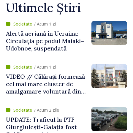
Ultimele Știri
/ Acum 1 zi
Alertă aeriană în Ucraina:
Circulația pe podul Maiaki–
Udobnoe, suspendată
/ Acum 1 zi
VIDEO // Călărași formează
cel mai mare cluster de
amalgamare voluntară din
Republica Moldova. Consiliul
orășenesc a aprobat decizia
/ Acum 2 zile
finală
UPDATE: Traficul la PTF
Giurgiulești-Galația fost