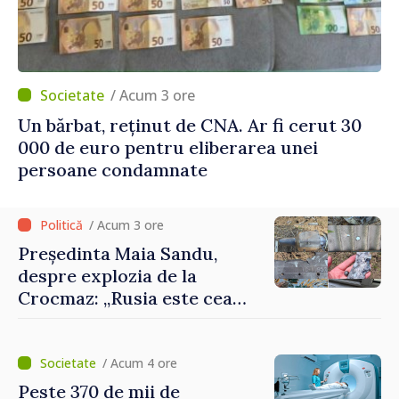
/ Acum 3 ore
Un bărbat, reținut de CNA. Ar fi cerut 30
000 de euro pentru eliberarea unei
persoane condamnate
/ Acum 3 ore
Președinta Maia Sandu,
despre explozia de la
Crocmaz: „Rusia este cea
care duce războiul de
agresiune în Ucraina și
poartă întreaga vină pentru
/ Acum 4 ore
pericolul adus la casele
Peste 370 de mii de