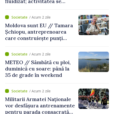
fluidizat; activitatea se
desfășoară în condiții
normale
/ Acum 2 zile
Moldova sunt EU // Tamara
Șchiopu, antreprenoarea
care construiește punți
între Marea Britanie și
Republica Moldova
/ Acum 2 zile
METEO // Sâmbătă cu ploi,
duminică cu soare: până la
35 de grade în weekend
/ Acum 2 zile
Militarii Armatei Naționale
vor desfășura antrenamente
pentru parada consacrată