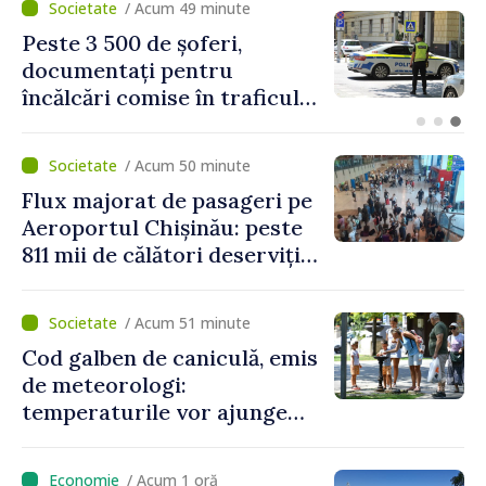
/ Acum 14 minute
Proiectele de asistență în
beneficiul locuitorilor de pe
ambele maluri ale Nistrului
discutate la întrevederea
viceprim-ministrului cu
/ Acum 50 minute
reprezentanta rezidentă a
Flux majorat de pasageri pe
PNUD în Republica Moldova,
Aeroportul Chișinău: peste
Daniela Gasparikova
811 mii de călători deserviți
în luna iulie
/ Acum 51 minute
Cod galben de caniculă, emis
de meteorologi:
temperaturile vor ajunge
până la +35 de grade Celsius
/ Acum 1 oră