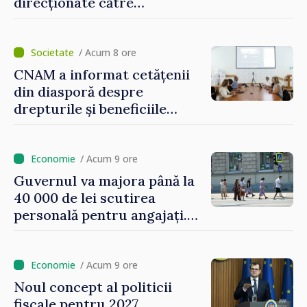
direcționate către
consumatorii vulnerabili
/ Acum 8 ore
CNAM a informat cetățenii
din diasporă despre
drepturile și beneficiile
asigurării medicale
/ Acum 9 ore
Guvernul va majora până la
40 000 de lei scutirea
personală pentru angajați.
Vasile Tofan: „Aproape 800
de milioane de lei îi lăsăm
oamenilor”
/ Acum 9 ore
Noul concept al politicii
fiscale pentru 2027,