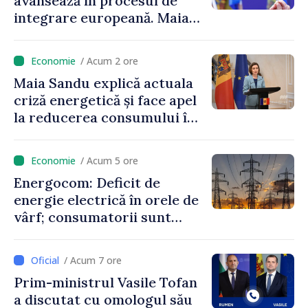
avansează în procesul de
integrare europeană. Maia
Sandu: „Nu ne blochează
niciun stat”
/ Acum 2 ore
Maia Sandu explică actuala
criză energetică și face apel
la reducerea consumului în
orele de vârf: „Doar astfel
putem menține prețurile la
/ Acum 5 ore
un nivel mai mic”
Energocom: Deficit de
energie electrică în orele de
vârf; consumatorii sunt
îndemnați să economisească
/ Acum 7 ore
Prim-ministrul Vasile Tofan
a discutat cu omologul său