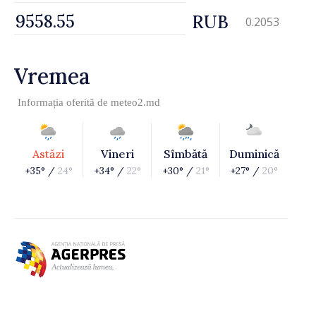
RUB
0.2053
Vremea
Informația oferită de
meteo2.md
Astăzi
Vineri
Sîmbătă
Duminică
+35° /
24°
+34° /
22°
+30° /
21°
+27° /
20°