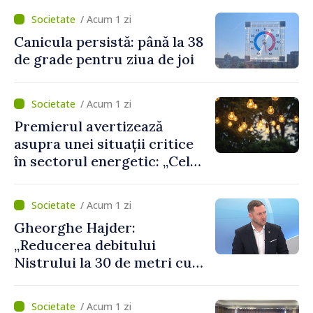
cetățeni au solicitat
/ Acum 1 zi
ambulanța
Canicula persistă: până la 38
de grade pentru ziua de joi
/ Acum 1 zi
Premierul avertizează
asupra unei situații critice
în sectorul energetic: „Cel
mai probabil, mâine nu vom
putea cumpăra nici curent
/ Acum 1 zi
de avarie”
Gheorghe Hajder:
„Reducerea debitului
Nistrului la 30 de metri cubi
pe secundă ar însemna o
„catastrofă naturală”
/ Acum 1 zi