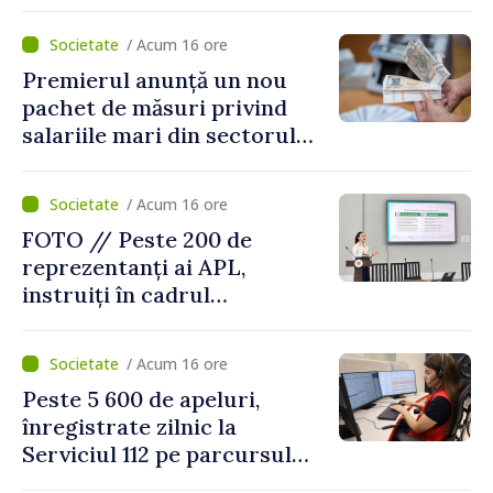
facilitățile oferite la
revenirea în țară
/ Acum 16 ore
Premierul anunță un nou
pachet de măsuri privind
salariile mari din sectorul
public
/ Acum 16 ore
FOTO // Peste 200 de
reprezentanți ai APL,
instruiți în cadrul
Platformelor Locale de
Mediu privind aplicarea a
/ Acum 16 ore
două regulamente din
Peste 5 600 de apeluri,
domeniu
înregistrate zilnic la
Serviciul 112 pe parcursul
lunii iulie. Cei mai mulți