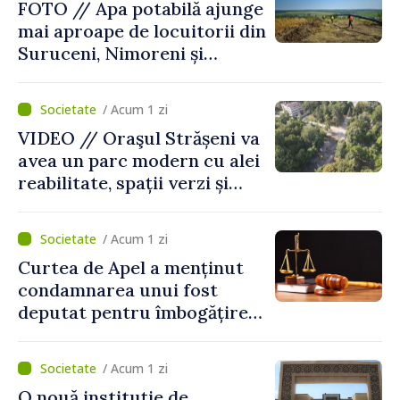
FOTO // Apa potabilă ajunge
mai aproape de locuitorii din
Suruceni, Nimoreni și
Malcoci, raionul Ialoveni
/ Acum 1 zi
VIDEO // Oraşul Strășeni va
avea un parc modern cu alei
reabilitate, spații verzi și
zone pentru copii
/ Acum 1 zi
Curtea de Apel a menținut
condamnarea unui fost
deputat pentru îmbogățire
ilicită. Acesta va achita
statului peste 2,4 milioane
/ Acum 1 zi
de lei
O nouă instituție de