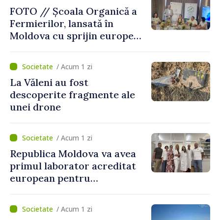
FOTO // Școala Organică a
Fermierilor, lansată în
Moldova cu sprijin european
pentru dezvoltarea
agriculturii durabile
/ Acum 1 zi
La Văleni au fost
descoperite fragmente ale
unei drone
/ Acum 1 zi
Republica Moldova va avea
primul laborator acreditat
european pentru
diagnosticul virusurilor
viței-de-vie
/ Acum 1 zi