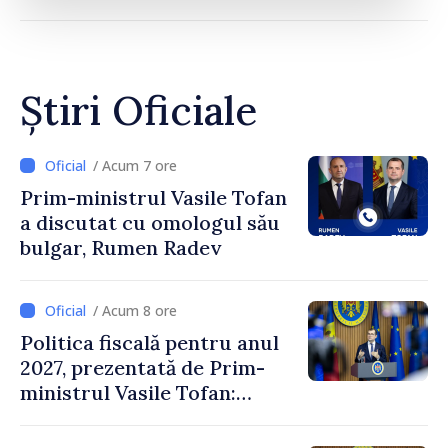
Știri Oficiale
/ Acum 7 ore
Prim-ministrul Vasile Tofan
a discutat cu omologul său
bulgar, Rumen Radev
/ Acum 8 ore
Politica fiscală pentru anul
2027, prezentată de Prim-
ministrul Vasile Tofan:
Reducerea poverii pe muncă,
stimularea investițiilor și o