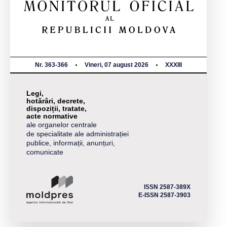
Nr. 363-366
Vineri, 07 august 2026
XXXIII
Legi,
hotărâri, decrete,
dispoziții, tratate,
acte normative
ale organelor centrale
de specialitate ale administrației
publice, informații, anunțuri,
comunicate
ISSN 2587-389X
E-ISSN 2587-3903