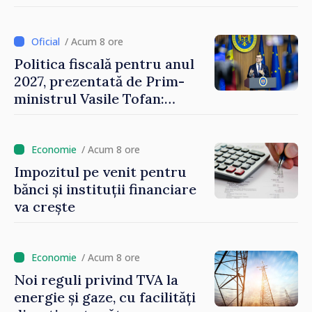
ajunge până la 37°C
/ Acum 8 ore
Politica fiscală pentru anul
2027, prezentată de Prim-
ministrul Vasile Tofan:
Reducerea poverii pe muncă,
stimularea investițiilor și o
taxare mai echitabilă
/ Acum 8 ore
Impozitul pe venit pentru
bănci și instituții financiare
va crește
/ Acum 8 ore
Noi reguli privind TVA la
energie și gaze, cu facilități