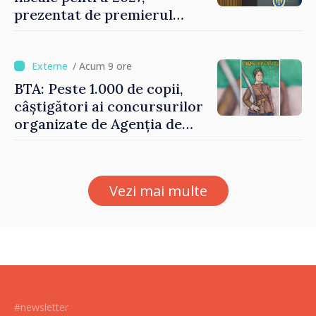
prezentat de premierul
Vasile Tofan: „Taxăm mai
puțin munca, stimulăm
investițiile, taxăm viciile și
/ Acum 9 ore
echilibrăm taxarea
BTA: Peste 1.000 de copii,
consumului”
câștigători ai concursurilor
organizate de Agenția de
Stat pentru Bulgarii din
Străinătate, vor fi premiați
Vezi mai multe
#newsletter