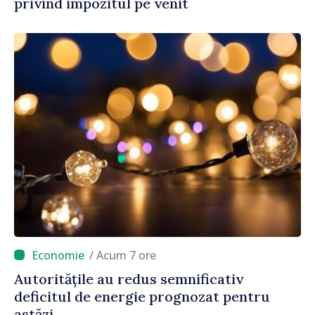
privind impozitul pe venit
/ Acum 7 ore
Autoritățile au redus semnificativ
deficitul de energie prognozat pentru
astăzi