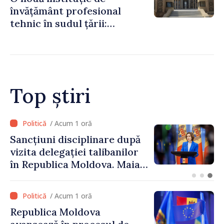
învățământ profesional
tehnic în sudul țării:
Guvernul a aprobat
înființarea Colegiului moldo-
turc la Comrat
Top știri
/ Acum 8 minute
Adunarea Populară a
Găgăuziei trebuie să aibă un
mandat deplin. Președinta
Maia Sandu: „Alegerile să fie
libere și corecte””
/ Acum 1 oră
Republica Moldova