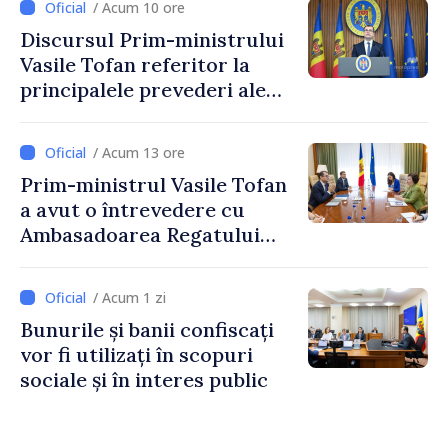
/ Acum 10 ore
taxare mai echitabilă
Discursul Prim-ministrului
Vasile Tofan referitor la
principalele prevederi ale
politicii fiscale pentru anul
2027
/ Acum 13 ore
Prim-ministrul Vasile Tofan
a avut o întrevedere cu
Ambasadoarea Regatului
Unit al Marii Britanii și
Irlandei de Nord, Fern
/ Acum 1 zi
Horine
Bunurile și banii confiscați
vor fi utilizați în scopuri
sociale și în interes public