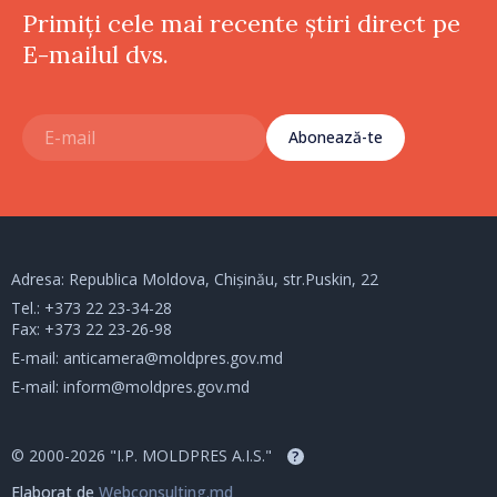
Primiți cele mai recente știri direct pe
E-mailul dvs.
Abonează-te
Adresa: Republica Moldova, Chișinău, str.Puskin, 22
Tel.:
+373 22 23-34-28
Fax: +373 22 23-26-98
E-mail:
anticamera@moldpres.gov.md
E-mail:
inform@moldpres.gov.md
© 2000-2026 "I.P. MOLDPRES A.I.S."
?
Elaborat de
Webconsulting.md