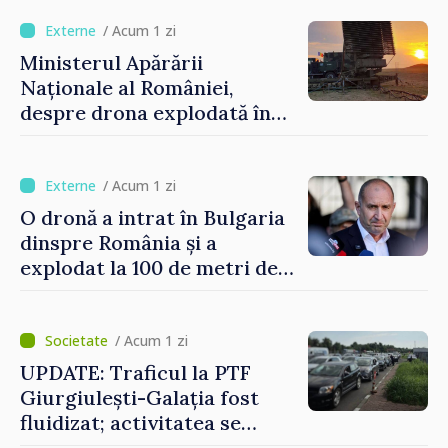
orășenesc a aprobat decizia
finală
/ Acum 1 zi
Ministerul Apărării
Naționale al României,
despre drona explodată în
Bulgaria: „Radarele noastre
nu au detectat niciun
vehicul aerian”
/ Acum 1 zi
O dronă a intrat în Bulgaria
dinspre România și a
explodat la 100 de metri de
graniță
/ Acum 1 zi
UPDATE: Traficul la PTF
Giurgiulești-Galația fost
fluidizat; activitatea se
desfășoară în condiții