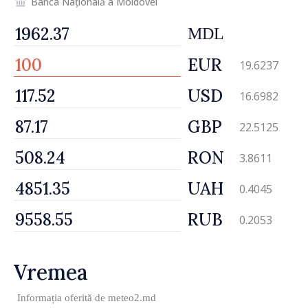
Banca Națională a Moldovei
MDL
EUR
19.6237
USD
16.6982
GBP
22.5125
RON
3.8611
UAH
0.4045
RUB
0.2053
Vremea
Informația oferită de
meteo2.md