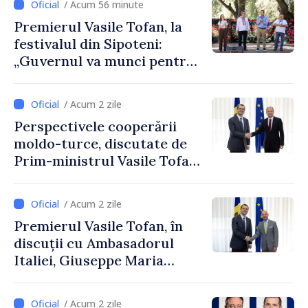
/ Acum 56 minute
Premierul Vasile Tofan, la
festivalul din Sipoteni:
„Guvernul va munci pentru
ca fiecare sat, fiecare
comunitate și toți
/ Acum 2 zile
moldovenii să prospere”
Perspectivele cooperării
moldo-turce, discutate de
Prim-ministrul Vasile Tofan
și Ambasadorul Turciei,
Uygar Mustafa Sertel
/ Acum 2 zile
Premierul Vasile Tofan, în
discuții cu Ambasadorul
Italiei, Giuseppe Maria
Perricone
/ Acum 2 zile