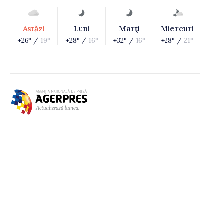
Astăzi
Luni
Marţi
Miercuri
+26° /
19°
+28° /
16°
+32° /
16°
+28° /
21°