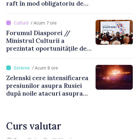
raft în mod obligatoriu de
luni, 10 august. Comercianții
riscă amenzi de zeci de mii
/ Acum 7 ore
de lei de lei
Forumul Diasporei //
Ministrul Culturii a
prezintat oportunitățile de
finanțare pentru proiecte
culturale și mobilitatea
/ Acum 8 ore
artiștilor
Zelenski cere intensificarea
presiunilor asupra Rusiei
după noile atacuri asupra
Ucrainei
Curs valutar