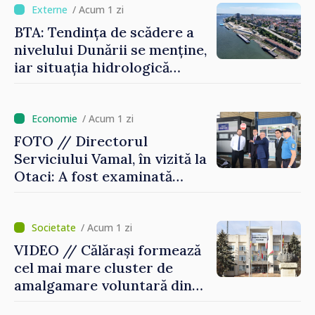
/ Acum 1 zi
BTA: Tendința de scădere a
nivelului Dunării se menține,
iar situația hidrologică
rămâne dificilă
/ Acum 1 zi
FOTO // Directorul
Serviciului Vamal, în vizită la
Otaci: A fost examinată
posibilitatea dotării Zonei de
control vamal cu un scanner
performant
/ Acum 1 zi
VIDEO // Călărași formează
cel mai mare cluster de
amalgamare voluntară din
Republica Moldova. Consiliul