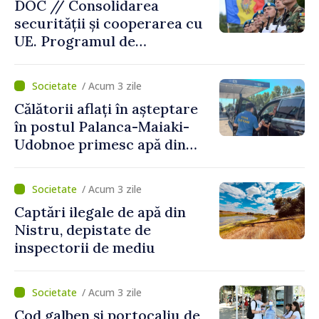
DOC // Consolidarea
securității și cooperarea cu
UE. Programul de
implementare a Strategiei
Naționale de Apărare pentru
/ Acum 3 zile
perioada 2024–2034,
Călătorii aflați în așteptare
publicat în Monitorul Oficial
în postul Palanca-Maiaki-
Udobnoe primesc apă din
partea funcționarilor vamali
și a polițiștilor de frontieră
/ Acum 3 zile
Captări ilegale de apă din
Nistru, depistate de
inspectorii de mediu
/ Acum 3 zile
Cod galben și portocaliu de