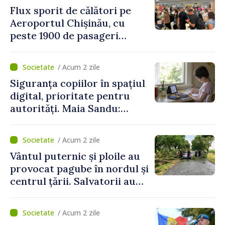
Flux sporit de călători pe
Aeroportul Chișinău, cu
peste 1900 de pasageri
deserviți pe oră în perioada
de vârf a concediilor
/ Acum 2 zile
Siguranța copiilor în spațiul
digital, prioritate pentru
autorități. Maia Sandu:
„Trebuie să creăm
mecanisme care să-i
/ Acum 2 zile
protejeze”
Vântul puternic și ploile au
provocat pagube în nordul și
centrul țării. Salvatorii au
intervenit în zece cazuri
/ Acum 2 zile