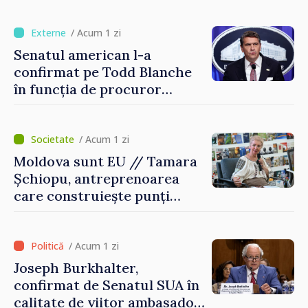
normale
/ Acum 1 zi
Senatul american l-a
confirmat pe Todd Blanche
în funcția de procuror
general al Statelor Unite
/ Acum 1 zi
Moldova sunt EU // Tamara
Șchiopu, antreprenoarea
care construiește punți
între Marea Britanie și
Republica Moldova
/ Acum 1 zi
Joseph Burkhalter,
confirmat de Senatul SUA în
calitate de viitor ambasador