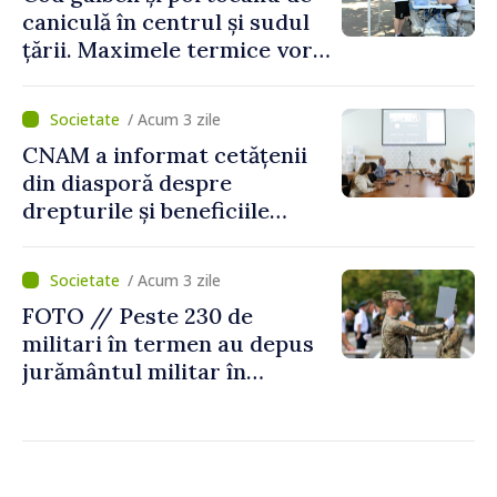
caniculă în centrul și sudul
țării. Maximele termice vor
ajunge până la 37°C
/ Acum 3 zile
CNAM a informat cetățenii
din diasporă despre
drepturile și beneficiile
asigurării medicale
/ Acum 3 zile
FOTO // Peste 230 de
militari în termen au depus
jurământul militar în
garnizoana Chișinău