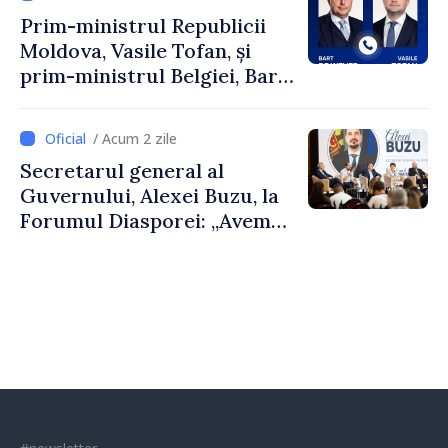
Prim-ministrul Republicii
Moldova, Vasile Tofan, și
prim-ministrul Belgiei, Bart
De Wever, au discutat
despre parcursul european
/ Acum 2 zile
al Republicii Moldova.
Secretarul general al
Guvernului, Alexei Buzu, la
Forumul Diasporei: „Avem
nevoie de fiecare dintre
dumneavoastră pentru a
construi comunități mai
puternice”