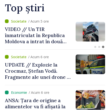
Top știri
/ Acum 2 ore
Judocanul Vladimir Iacomi a
cucerit bronzul la Cupa
Europei de tineret de la
Skopje
/ Acum 6 ore
UPDATE // Explozie la
Crocmaz, Ștefan Vodă.
Fragmente ale unei drone de
luptă depistate la fața
locului
/ Acum 6 ore
ANSA: Țara de origine a
alimentelor va fi afișată la