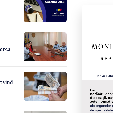
nirea
Nr. 363-36
rivind
Legi,
hotărâri, decr
dispoziții, tra
acte normati
ale organelor 
de specialitate