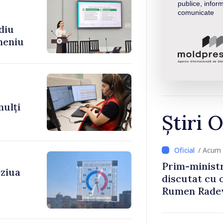
publice, inform
comunicate
diu
meniu
mulți
Știri O
/ Acum 
Prim-ministr
 ziua
discutat cu 
Rumen Rade