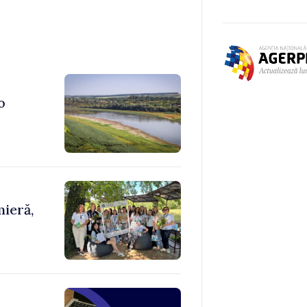
o
ieră,