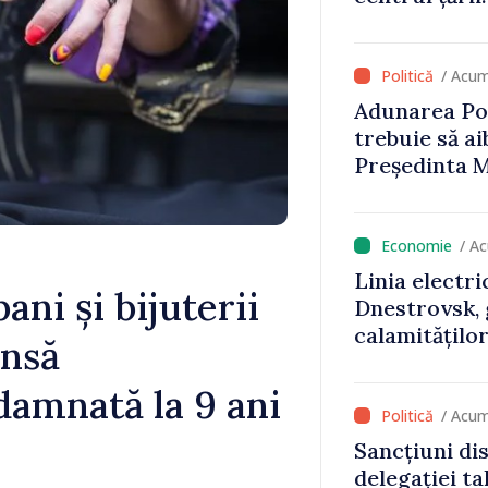
i
Naționale de
perioada 202
Monitorul Of
/ Acum
Adunarea Po
trebuie să a
Președinta M
să fie libere 
/ A
Linia electri
ni și bijuterii
Dnestrovsk, 
calamitățilo
insă
damnată la 9 ani
/ Acum
Sancțiuni dis
delegației ta