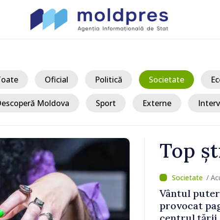
Toate
Oficial
Politică
Societate
Ec
escoperă Moldova
Sport
Externe
Interv
Top șt
/ A
 au
DOC // Conso
ul și
cooperarea 
au
implementare