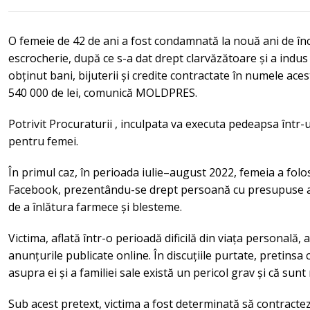
O femeie de 42 de ani a fost condamnată la nouă ani de î
escrocherie, după ce s-a dat drept clarvăzătoare și a indus 
obținut bani, bijuterii și credite contractate în numele ace
540 000 de lei, comunică MOLDPRES.
Potrivit Procuraturii , inculpata va executa pedeapsa într-
pentru femei.
În primul caz, în perioada iulie–august 2022, femeia a fol
Facebook, prezentându-se drept persoană cu presupuse abil
de a înlătura farmece și blesteme.
Victima, aflată într-o perioadă dificilă din viața personală,
anunțurile publicate online. În discuțiile purtate, pretinsa 
asupra ei și a familiei sale există un pericol grav și că sunt
Sub acest pretext, victima a fost determinată să contractez