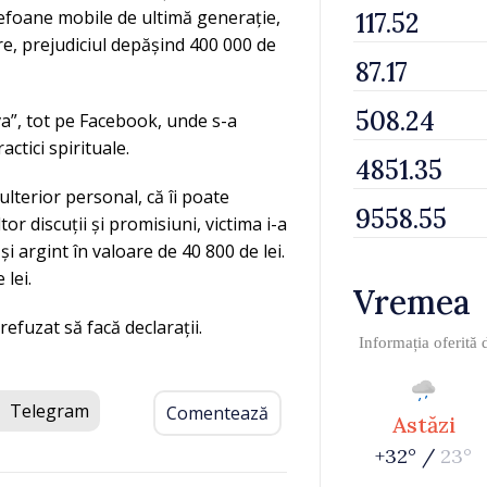
lefoane mobile de ultimă generație,
are, prejudiciul depășind 400 000 de
va”, tot pe Facebook, unde s-a
actici spirituale.
 ulterior personal, că îi poate
r discuții și promisiuni, victima i-a
și argint în valoare de 40 800 de lei.
 lei.
Vremea
refuzat să facă declarații.
Informația oferită
Telegram
Comentează
Astăzi
+32° /
23°