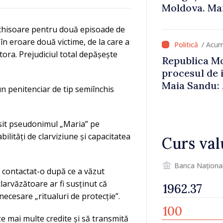
Moldova. Mai
că oameni cu
nchisoare pentru două episoade de
cunosc polit
în eroare două victime, de la care a
/ Acum
stora. Prejudiciul total depășește
Republica Mo
procesul de 
Maia Sandu: 
un penitenciar de tip semiînchis
niciun stat”
osit pseudonimul „Maria” pe
ități de clarviziune și capacitatea
Curs val
Banca Naționa
 a contactat-o după ce a văzut
clarvăzătoare ar fi susținut că
 necesare „ritualuri de protecție”.
e mai multe credite și să transmită