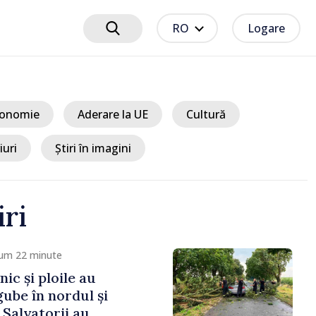
RO
Logare
onomie
Aderare la UE
Cultură
iuri
Știri în imagini
iri
cum 31 minute
lidarea securității și
cu UE. Programul de
 a Strategiei