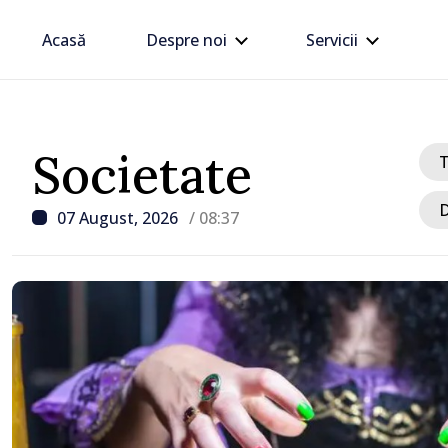
Acasă
Despre noi
Servicii
Societate
D
07 August, 2026
/ 08:37
/ Acum 22 minute
Vântul puternic și ploile
provocat pagube în nord
centrul țării. Salvatorii 