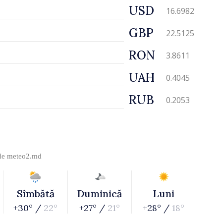
USD
16.6982
GBP
22.5125
RON
3.8611
UAH
0.4045
RUB
0.2053
 de
meteo2.md
Sîmbătă
Duminică
Luni
+30° /
22°
+27° /
21°
+28° /
18°