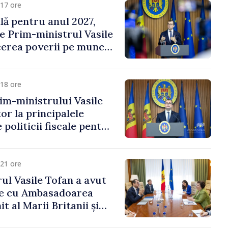
17 ore
ală pentru anul 2027,
e Prim-ministrul Vasile
erea poverii pe muncă,
vestițiilor și o taxare
lă
18 ore
im-ministrului Vasile
or la principalele
 politicii fiscale pentru
21 ore
ul Vasile Tofan a avut
re cu Ambasadoarea
t al Marii Britanii și
Nord, Fern Horine