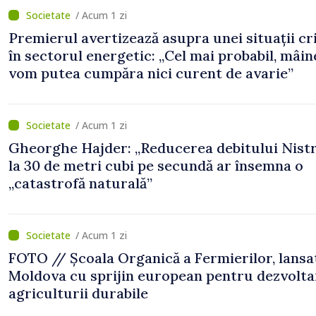
/ Acum 1 zi
Premierul avertizează asupra unei situații cr
în sectorul energetic: „Cel mai probabil, mâin
vom putea cumpăra nici curent de avarie”
/ Acum 1 zi
Gheorghe Hajder: „Reducerea debitului Nistr
la 30 de metri cubi pe secundă ar însemna o
„catastrofă naturală”
/ Acum 1 zi
FOTO // Școala Organică a Fermierilor, lansa
Moldova cu sprijin european pentru dezvolta
agriculturii durabile