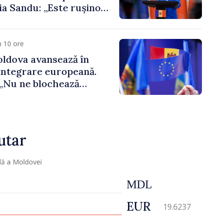
a Sandu: „Este rușinos
 funcții înalte nu
ica statului”
 10 ore
ldova avansează în
integrare europeană.
„Nu ne blochează
utar
lă a Moldovei
MDL
EUR
19.6237