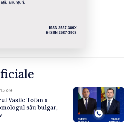
ații, anunțuri,
ISSN 2587-389X
E-ISSN 2587-3903
ficiale
15 ore
ul Vasile Tofan a
omologul său bulgar,
v