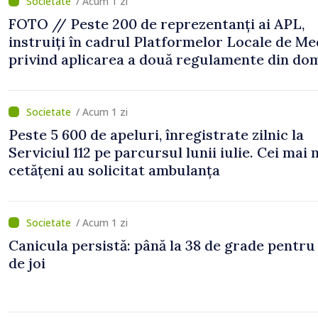
/ Acum 1 zi
FOTO // Peste 200 de reprezentanți ai APL,
instruiți în cadrul Platformelor Locale de Me
privind aplicarea a două regulamente din do
/ Acum 1 zi
Peste 5 600 de apeluri, înregistrate zilnic la
Serviciul 112 pe parcursul lunii iulie. Cei mai 
cetățeni au solicitat ambulanța
/ Acum 1 zi
Canicula persistă: până la 38 de grade pentru
de joi