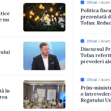
/ Acum 
Politica fisc
itice
prezentată d
e nu
Tofan: Reduc
stimularea in
mai echitabi
/ Acum 
Discursul Pr
ului
Tofan referit
prevederi ale
anul 2027
/ Acum 
Prim-ministr
tă în
o întrevede
rea
Regatului Uni
Irlandei de 