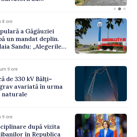
 Apărare pentru
4–2034, publicat în
icial
 8 ore
pulară a Găgăuziei
ibă un mandat deplin.
aia Sandu: „Alegerile
și corecte””
cum 9 ore
că de 330 kV Bălți–
grav avariată în urma
r naturale
 9 ore
ciplinare după vizita
libanilor în Republica