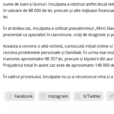
sume de bani și bunuri. Inculpata a obținut astfel două te
în valoare de 88 000 de lei, precum și alte mijloace financi
lei.
În al doilea caz, inculpata a utilizat pseudonimul „Miro Sla
prezentat ca specialist în clarviziune, vrăji de dragoste și pr
Aceasta a convins o altă victimă, cunoscută inițial online și
rezolva problemele personale și familiale. În urma mai multo
transmis aproximativ 98 707 lei, precum și bijuterii din aur 
Prejudiciul total în acest caz este de aproximativ 140 000 de
În cadrul procesului, inculpata nu și-a recunoscut vina și a 
Facebook
Instagram
X/Twitter