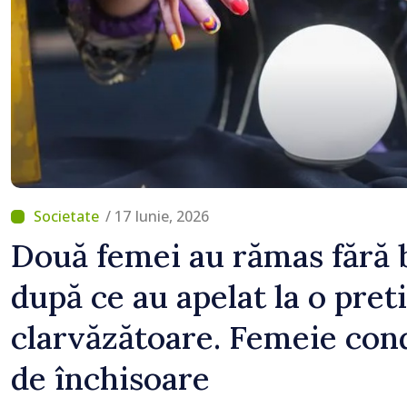
intervenit în zece cazur
/ 17 Iunie, 2026
Două femei au rămas fără ba
după ce au apelat la o pret
clarvăzătoare. Femeie con
de închisoare