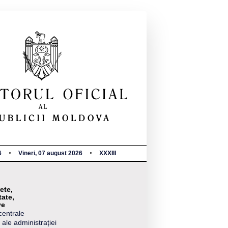
6
Vineri, 07 august 2026
XXXIII
ete,
tate,
ve
centrale
 ale administrației