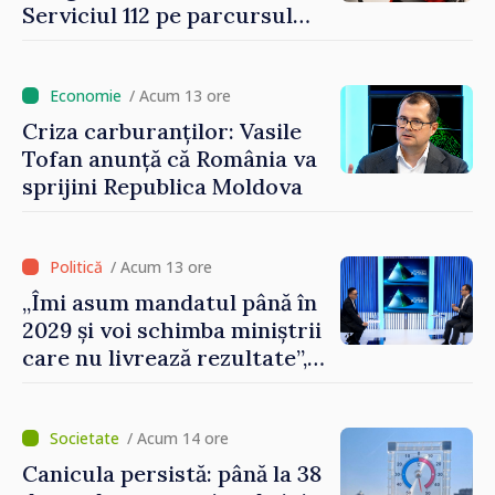
Serviciul 112 pe parcursul
lunii iulie. Cei mai mulți
cetățeni au solicitat
ambulanța
/ Acum 13 ore
Criza carburanților: Vasile
Tofan anunță că România va
sprijini Republica Moldova
/ Acum 13 ore
„Îmi asum mandatul până în
2029 și voi schimba miniștrii
care nu livrează rezultate”,
declară premierul Vasile
Tofan
/ Acum 14 ore
Canicula persistă: până la 38