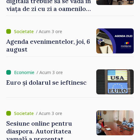
digitală trebuie să se vadă în
viața de zi cu zi a oamenilor
și în modul în care
funcționează economia:
premierul Vasile Tofan, în
/ Acum 3 ore
vizită la AGE
Agenda evenimentelor, joi, 6
august
/ Acum 3 ore
Euro și dolarul se ieftinesc
/ Acum 3 ore
Sesiune online pentru
diaspora. Autoritatea
vamală a prezentat