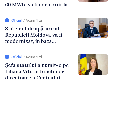
60 MWh, va fi construit la
Vadul lui Vodă
/ Acum 1 zi
Sistemul de apărare al
Republicii Moldova va fi
modernizat, în baza
Programului de
implementare a Strategiei
/ Acum 1 zi
Naționale de Apărare
Șefa statului a numit-o pe
Liliana Vițu în funcția de
directoare a Centrului
pentru Comunicare
Strategică și Contracarare a
Dezinformării