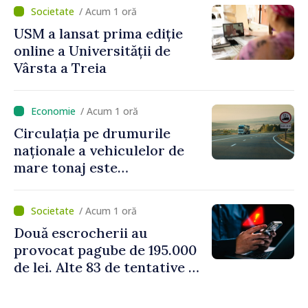
Irlandei de Nord, Fern
/ Acum 1 oră
Horine
USM a lansat prima ediție
online a Universității de
Vârsta a Treia
/ Acum 1 oră
Circulația pe drumurile
naționale a vehiculelor de
mare tonaj este
restricționată pe timp de
caniculă
/ Acum 1 oră
Două escrocherii au
provocat pagube de 195.000
de lei. Alte 83 de tentative au
fost dejucate