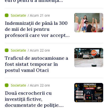
euro pentru a influența
polițiștii
/ Acum 21 ore
Indemnizații de până la 300
de mii de lei pentru
profesorii care vor accepta
să meargă să activeze în alte
școli, după reorganizarea
/ Acum 22 ore
instituțiilor
Traficul de autocamioane a
fost sistat temporar în
postul vamal Otaci
/ Acum 22 ore
Două escrocherii cu
investiții fictive,
documentate de poliție.