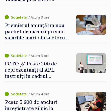
facilitățile oferite la
revenirea în țară
/ Acum 3 ore
Premierul anunță un nou
pachet de măsuri privind
salariile mari din sectorul
public
/ Acum 3 ore
FOTO // Peste 200 de
reprezentanți ai APL,
instruiți în cadrul
Platformelor Locale de
Mediu privind aplicarea a
două regulamente din
/ Acum 4 ore
domeniu
Peste 5 600 de apeluri,
înregistrate zilnic la