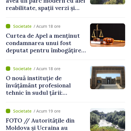
avea un parc modern cu alei
reabilitate, spații verzi și
zone pentru copii
/ Acum 18 ore
Curtea de Apel a menținut
condamnarea unui fost
deputat pentru îmbogățire
ilicită. Acesta va achita
statului peste 2,4 milioane
/ Acum 18 ore
de lei
O nouă instituție de
învățământ profesional
tehnic în sudul țării:
Guvernul a aprobat
înființarea Colegiului moldo-
/ Acum 19 ore
turc la Comrat
FOTO // Autoritățile din
Moldova și Ucraina au