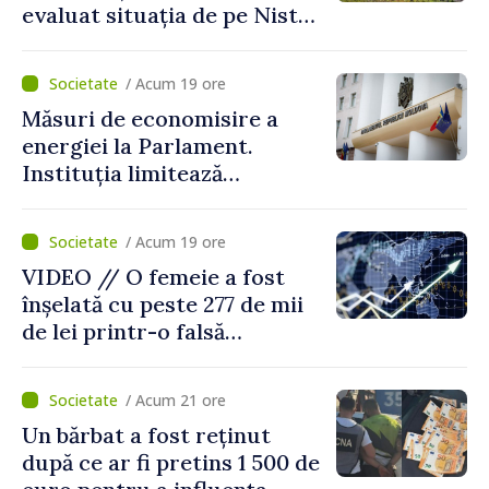
evaluat situația de pe Nistru
și pregătesc măsuri pentru
diminuarea riscurilor
/ Acum 19 ore
Măsuri de economisire a
energiei la Parlament.
Instituția limitează
consumul de electricitate și
apă caldă
/ Acum 19 ore
VIDEO // O femeie a fost
înșelată cu peste 277 de mii
de lei printr-o falsă
platformă de investiții online
/ Acum 21 ore
Un bărbat a fost reținut
după ce ar fi pretins 1 500 de