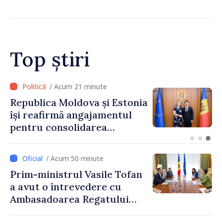
salva vieți”
Top știri
/ Acum 15 minute
Poliția îndeamnă șoferii să
respecte regulile de
circulație în contextul
intensificării traficului din
perioada concediilor
/ Acum 50 minute
Prim-ministrul Vasile Tofan
a avut o întrevedere cu
Ambasadoarea Regatului
Unit al Marii Britanii și