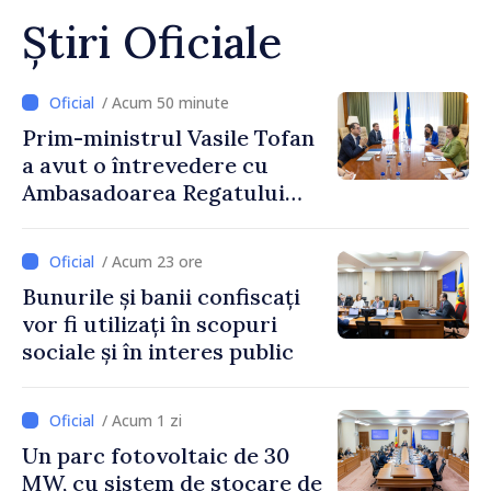
Știri Oficiale
/ Acum 50 minute
Prim-ministrul Vasile Tofan
a avut o întrevedere cu
Ambasadoarea Regatului
Unit al Marii Britanii și
Irlandei de Nord, Fern
/ Acum 23 ore
Horine
Bunurile și banii confiscați
vor fi utilizați în scopuri
sociale și în interes public
/ Acum 1 zi
Un parc fotovoltaic de 30
MW, cu sistem de stocare de