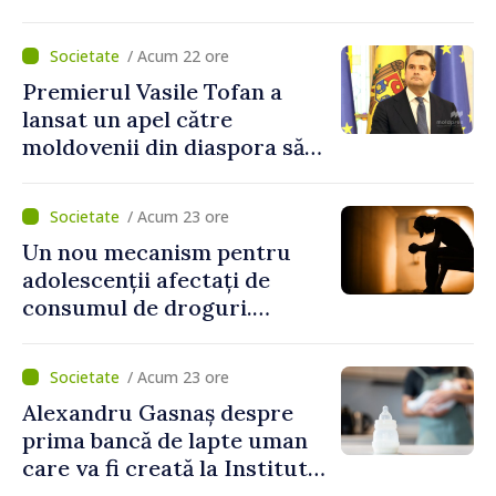
Prejudiciul depășește un
milion de lei
/ Acum 22 ore
Premierul Vasile Tofan a
lansat un apel către
moldovenii din diaspora să
se implice în susținerea
proiectelor de dezvoltare
/ Acum 23 ore
ale Republicii Moldova
Un nou mecanism pentru
adolescenții afectați de
consumul de droguri.
Ministerul Sănătății
pregătește servicii dedicate
/ Acum 23 ore
Alexandru Gasnaș despre
prima bancă de lapte uman
care va fi creată la Institutul
Mamei și Copilului: „Poate