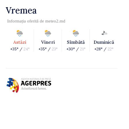
Vremea
Informația oferită de
meteo2.md
Astăzi
Vineri
Sîmbătă
Duminică
+35° /
24°
+35° /
23°
+30° /
21°
+28° /
22°