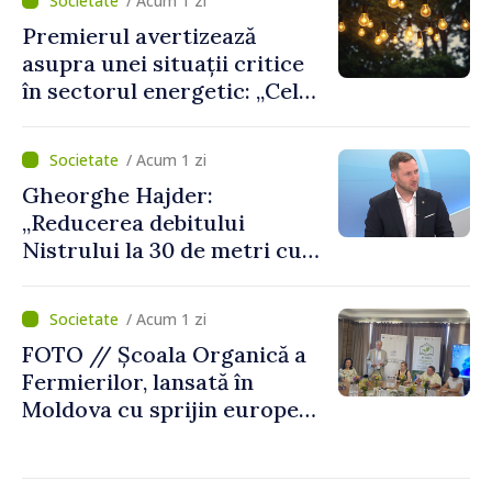
/ Acum 1 zi
Premierul avertizează
asupra unei situații critice
în sectorul energetic: „Cel
mai probabil, mâine nu vom
putea cumpăra nici curent
/ Acum 1 zi
de avarie”
Gheorghe Hajder:
„Reducerea debitului
Nistrului la 30 de metri cubi
pe secundă ar însemna o
„catastrofă naturală”
/ Acum 1 zi
FOTO // Școala Organică a
Fermierilor, lansată în
Moldova cu sprijin european
pentru dezvoltarea
agriculturii durabile