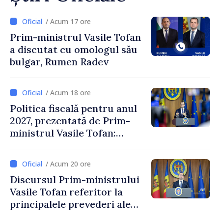
/ Acum 17 ore
Prim-ministrul Vasile Tofan
a discutat cu omologul său
bulgar, Rumen Radev
/ Acum 18 ore
Politica fiscală pentru anul
2027, prezentată de Prim-
ministrul Vasile Tofan:
Reducerea poverii pe muncă,
stimularea investițiilor și o
/ Acum 20 ore
taxare mai echitabilă
Discursul Prim-ministrului
Vasile Tofan referitor la
principalele prevederi ale
politicii fiscale pentru anul