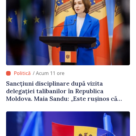
/ Acum 11 ore
Sancțiuni disciplinare după vizita
delegației talibanilor în Republica
Moldova. Maia Sandu: „Este rușinos că
oameni cu funcții înalte nu cunosc
politica statului”