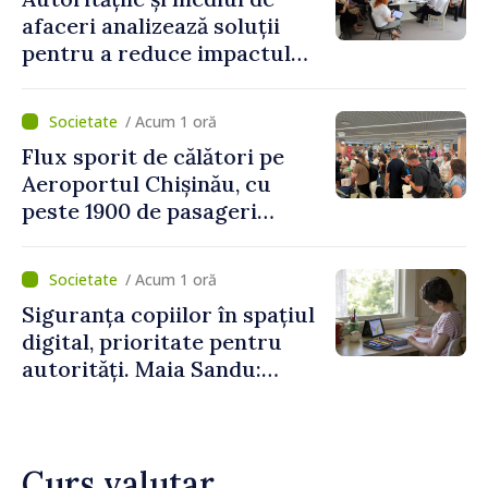
afaceri analizează soluții
pentru a reduce impactul
provocărilor energetice
asupra economiei
/ Acum 1 oră
Flux sporit de călători pe
Aeroportul Chișinău, cu
peste 1900 de pasageri
deserviți pe oră în perioada
de vârf a concediilor
/ Acum 1 oră
Siguranța copiilor în spațiul
digital, prioritate pentru
autorități. Maia Sandu:
„Trebuie să creăm
mecanisme care să-i
protejeze”
Curs valutar