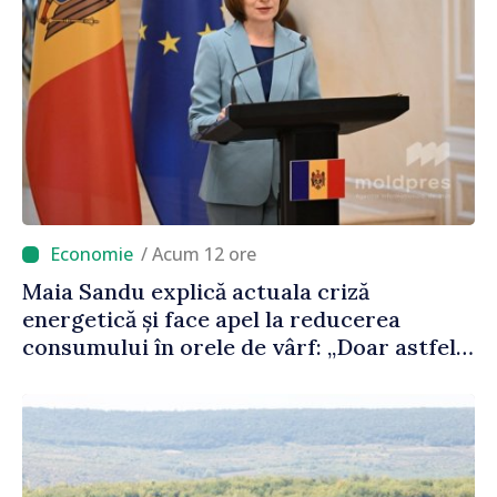
/ Acum 12 ore
Maia Sandu explică actuala criză
energetică și face apel la reducerea
consumului în orele de vârf: „Doar astfel
putem menține prețurile la un nivel mai
mic”