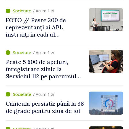
/ Acum 1 zi
FOTO // Peste 200 de
reprezentanți ai APL,
instruiți în cadrul
Platformelor Locale de
Mediu privind aplicarea a
/ Acum 1 zi
două regulamente din
Peste 5 600 de apeluri,
domeniu
înregistrate zilnic la
Serviciul 112 pe parcursul
lunii iulie. Cei mai mulți
cetățeni au solicitat
/ Acum 1 zi
ambulanța
Canicula persistă: până la 38
de grade pentru ziua de joi