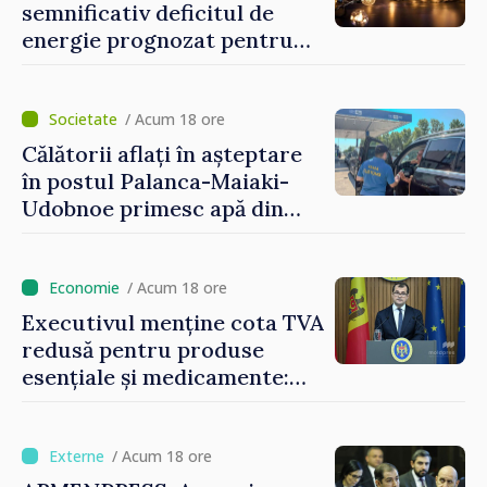
semnificativ deficitul de
energie prognozat pentru
astăzi
/ Acum 18 ore
Călătorii aflați în așteptare
în postul Palanca-Maiaki-
Udobnoe primesc apă din
partea funcționarilor vamali
și a polițiștilor de frontieră
/ Acum 18 ore
Executivul menține cota TVA
redusă pentru produse
esențiale și medicamente:
„Nu facem reformă fiscală
pe seama consumului de
bază al oamenilor”
/ Acum 18 ore