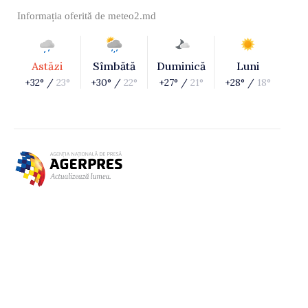
Informația oferită de
meteo2.md
Astăzi
Sîmbătă
Duminică
Luni
+32° /
23°
+30° /
22°
+27° /
21°
+28° /
18°