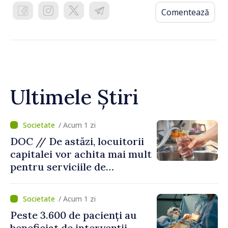
Comentează
Ultimele Știri
/ Acum 1 zi
DOC // De astăzi, locuitorii
capitalei vor achita mai mult
pentru serviciile de
alimentare cu apă și
canalizare
/ Acum 1 zi
Peste 3.600 de pacienți au
beneficiat de intervenții