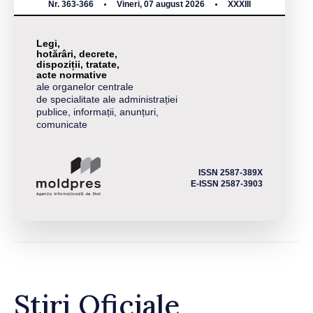
Nr. 363-366
Vineri, 07 august 2026
XXXIII
Legi,
hotărâri, decrete,
dispoziții, tratate,
acte normative
ale organelor centrale
de specialitate ale administrației
publice, informații, anunțuri,
comunicate
ISSN 2587-389X
E-ISSN 2587-3903
Știri Oficiale