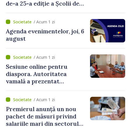
de-a 25-a ediție a Școlii de
vară EPSA
/ Acum 1 zi
Agenda evenimentelor, joi, 6
august
/ Acum 1 zi
Sesiune online pentru
diaspora. Autoritatea
vamală a prezentat
facilitățile oferite la
revenirea în țară
/ Acum 1 zi
Premierul anunță un nou
pachet de măsuri privind
salariile mari din sectorul
public