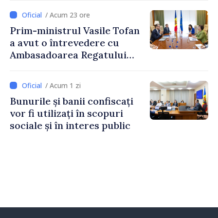
2027
/ Acum 23 ore
Prim-ministrul Vasile Tofan
a avut o întrevedere cu
Ambasadoarea Regatului
Unit al Marii Britanii și
Irlandei de Nord, Fern
/ Acum 1 zi
Horine
Bunurile și banii confiscați
vor fi utilizați în scopuri
sociale și în interes public