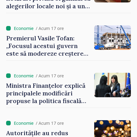
alegerilor locale noi și a unui
referendum local în satul
Delacău, raionul Anenii Noi
/ Acum 17 ore
Premierul Vasile Tofan:
„Focusul acestui guvern
este să modereze creșterea
prețurilor la imobiliare”
/ Acum 17 ore
Ministra Finanțelor explică
principalele modificări
propuse la politica fiscală
2027 privind impozitul pe
venit
/ Acum 17 ore
Autoritățile au redus