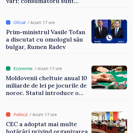
vârf; consumatorii sunt
îndemnați să economisească
/ Acum 17 ore
Prim-ministrul Vasile Tofan
a discutat cu omologul său
bulgar, Rumen Radev
/ Acum 17 ore
Moldovenii cheltuie anual 10
miliarde de lei pe jocurile de
noroc. Statul introduce o
taxă de 6%, care va aduce
peste 500 de milioane de lei
la buget
/ Acum 17 ore
CEC a adoptat mai multe
hotărâri privind organizarea