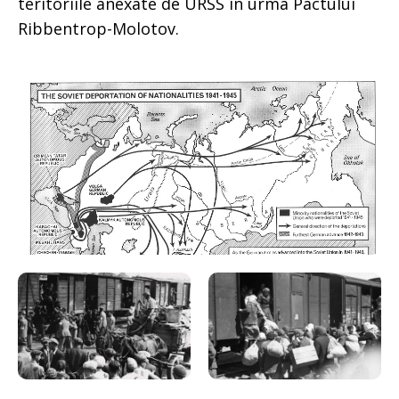
teritoriile anexate de URSS în urma Pactului
Ribbentrop-Molotov.