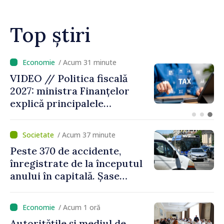
Top știri
/ Acum 8 minute
VIDEO // Moldelectrica:
consumatorii finali nu au
fost afectați în urma
avarierii Liniei Bălți–
Dnestrovsk. Lucrările de
/ Acum 37 minute
reparație vor fi efectuate în
Peste 370 de accidente,
regim prioritar
înregistrate de la începutul
anului în capitală. Șase
persoane și-au pierdut viața
/ Acum 1 oră
Autoritățile și mediul de