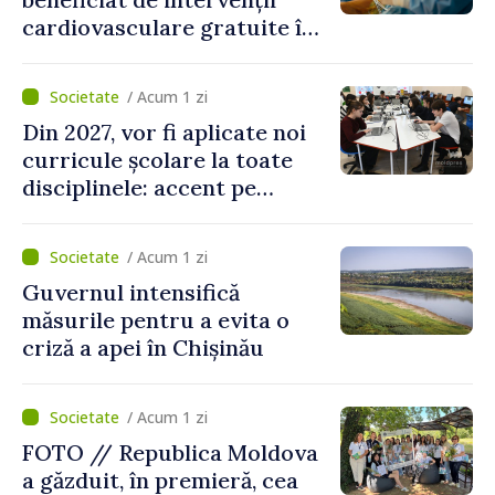
cardiovasculare gratuite în
prima jumătate a anului
/ Acum 1 zi
Din 2027, vor fi aplicate noi
curricule școlare la toate
disciplinele: accent pe
dezvoltarea gândirii critice
și folosirea cunoștințelor în
/ Acum 1 zi
situații reale
Guvernul intensifică
măsurile pentru a evita o
criză a apei în Chișinău
/ Acum 1 zi
FOTO // Republica Moldova
a găzduit, în premieră, cea