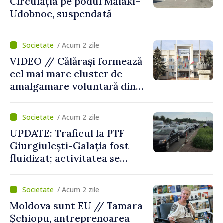
Circulația pe podul Maiaki–
Udobnoe, suspendată
/ Acum 2 zile
VIDEO // Călărași formează
cel mai mare cluster de
amalgamare voluntară din
Republica Moldova. Consiliul
orășenesc a aprobat decizia
/ Acum 2 zile
finală
UPDATE: Traficul la PTF
Giurgiulești-Galația fost
fluidizat; activitatea se
desfășoară în condiții
normale
/ Acum 2 zile
Moldova sunt EU // Tamara
Șchiopu, antreprenoarea