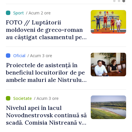
Ministrul Anatolie Nosatîi:
„Un omagiu celor care au
/ Acum 2 ore
luptat pentru libertate”
FOTO // Luptătorii
moldoveni de greco-roman
au câștigat clasamentul pe
echipe la turneul de la
București
/ Acum 3 ore
Proiectele de asistență în
beneficiul locuitorilor de pe
ambele maluri ale Nistrului
discutate la întrevederea
viceprim-ministrului cu
/ Acum 3 ore
reprezentanta rezidentă a
Nivelul apei în lacul
PNUD în Republica Moldova,
Novodnestrovsk continuă să
Daniela Gasparikova
scadă. Comisia Nistreană va
analiza situația hidrologică