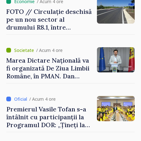
/ Acum 4 ore
FOTO // Circulație deschisă
pe un nou sector al
drumului R8.1, între
Arionești și Otaci. Vladimir
Bolea: „Drumuri bune
înseamnă deplasări sigure
/ Acum 4 ore
ale agenților economici și
Marea Dictare Națională va
cetățenilor”
fi organizată De Ziua Limbii
Române, în PMAN. Dan
Perciun: „Evenimentul are o
semnificație aparte în acest
an”
/ Acum 4 ore
Premierul Vasile Tofan s-a
întâlnit cu participanții la
Programul DOR: „Țineți la
rădăcinile voastre și nu vă
feriți de încercări și greșeli –