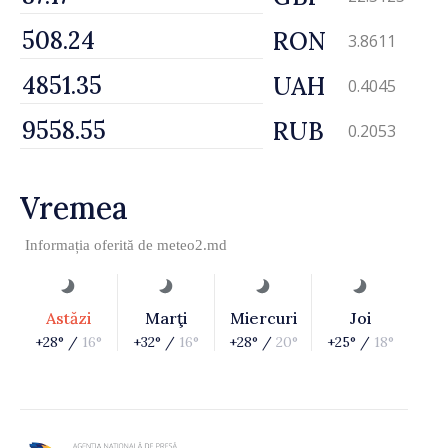
RON
3.8611
UAH
0.4045
RUB
0.2053
Vremea
Informația oferită de
meteo2.md
Astăzi
Marţi
Miercuri
Joi
+28° /
16°
+32° /
16°
+28° /
20°
+25° /
18°