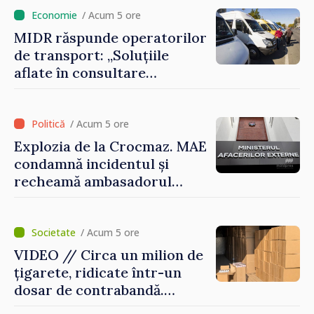
doar astfel puteți reuși”
/ Acum 5 ore
MIDR răspunde operatorilor
de transport: „Soluțiile
aflate în consultare
urmăresc ca cetățenii să
beneficieze de servicii
sigure, regulate și
/ Acum 5 ore
accesibile”
Explozia de la Crocmaz. MAE
condamnă incidentul și
recheamă ambasadorul
Republicii Moldova la
Moscova pentru consultări
/ Acum 5 ore
VIDEO // Circa un milion de
țigarete, ridicate într-un
dosar de contrabandă.
Produsele urmau a fi scoase