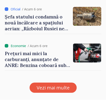
ilegal din țară
/ Acum 6 ore
Șefa statului condamnă o
nouă încălcare a spațiului
aerian: „Războiul Rusiei ne
afectează direct”
/ Acum 6 ore
Prețuri mai mici la
carburanți, anunțate de
ANRE: Benzina coboară sub
pragul de 30 de lei
Vezi mai multe