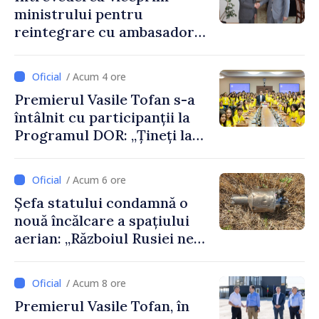
ministrului pentru
Daniela Gasparikova
reintegrare cu ambasadorul
Japoniei în Republica
Moldova
/ Acum 4 ore
Premierul Vasile Tofan s-a
întâlnit cu participanții la
Programul DOR: „Țineți la
rădăcinile voastre și nu vă
feriți de încercări și greșeli –
/ Acum 6 ore
doar astfel puteți reuși”
Șefa statului condamnă o
nouă încălcare a spațiului
aerian: „Războiul Rusiei ne
afectează direct”
/ Acum 8 ore
Premierul Vasile Tofan, în