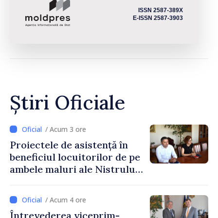
ISSN 2587-389X
E-ISSN 2587-3903
Știri Oficiale
/ Acum 3 ore
Proiectele de asistență în
beneficiul locuitorilor de pe
ambele maluri ale Nistrului
discutate la întrevederea
viceprim-ministrului cu
/ Acum 4 ore
reprezentanta rezidentă a
Întrevederea viceprim-
PNUD în Republica Moldova,