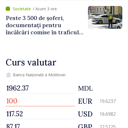
/ Acum 3 ore
Peste 3 500 de șoferi,
documentați pentru
încălcări comise în traficul
rutier. Cei mai mulți au
depășit limita de viteză
Curs valutar
Banca Națională a Moldovei
MDL
EUR
19.6237
USD
16.6982
GBP
22.5125