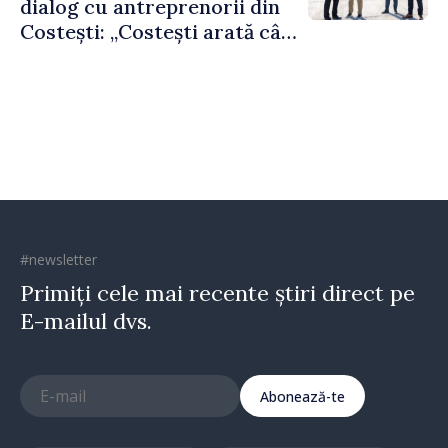
dialog cu antreprenorii din
Costești: „Costești arată cât
de mult poate face o
comunitate atunci când
există inițiativă, muncă și
spirit antreprenorial”
#newsletter
Primiți cele mai recente știri direct pe
E-mailul dvs.
Abonează-te