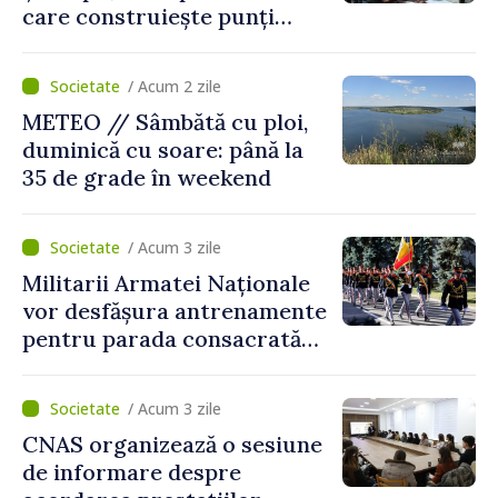
care construiește punți
între Marea Britanie și
Republica Moldova
/ Acum 2 zile
METEO // Sâmbătă cu ploi,
duminică cu soare: până la
35 de grade în weekend
/ Acum 3 zile
Militarii Armatei Naționale
vor desfășura antrenamente
pentru parada consacrată
Zilei Independenței
/ Acum 3 zile
CNAS organizează o sesiune
de informare despre