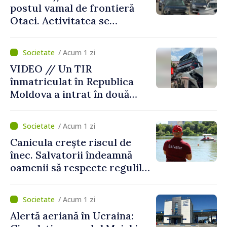
postul vamal de frontieră
Otaci. Activitatea se
desfășoară în condiții
normale
/ Acum 1 zi
VIDEO // Un TIR
înmatriculat în Republica
Moldova a intrat în două
gospodării din Vaslui,
România
/ Acum 1 zi
Canicula crește riscul de
înec. Salvatorii îndeamnă
oamenii să respecte regulile
de siguranță la scăldat
/ Acum 1 zi
Alertă aeriană în Ucraina: