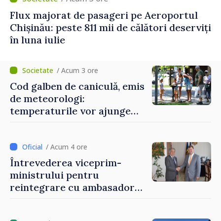
Flux majorat de pasageri pe Aeroportul
Chișinău: peste 811 mii de călători deserviți
în luna iulie
/ Acum 3 ore
Cod galben de caniculă, emis
de meteorologi:
temperaturile vor ajunge
până la +35 de grade Celsius
/ Acum 4 ore
Întrevederea viceprim-
ministrului pentru
reintegrare cu ambasadorul
Japoniei în Republica
Moldova