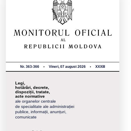
Nr. 363-366
Vineri, 07 august 2026
XXXIII
Legi,
hotărâri, decrete,
dispoziții, tratate,
acte normative
ale organelor centrale
de specialitate ale administrației
publice, informații, anunțuri,
comunicate