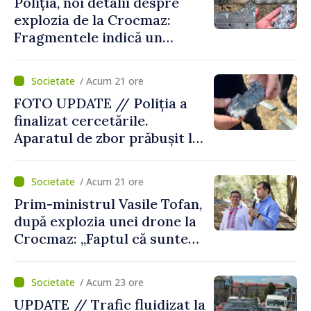
Poliția, noi detalii despre
explozia de la Crocmaz:
Fragmentele indică un
posibil tip de „dronă-
rachetă”
/ Acum 21 ore
FOTO UPDATE // Poliția a
finalizat cercetările.
Aparatul de zbor prăbușit la
Crocmaz ar putea fi o
„dronă-rachetă”
/ Acum 21 ore
Prim-ministrul Vasile Tofan,
după explozia unei drone la
Crocmaz: „Faptul că suntem
în afara zonei de război nu
ne protejează”
/ Acum 23 ore
UPDATE // Trafic fluidizat la