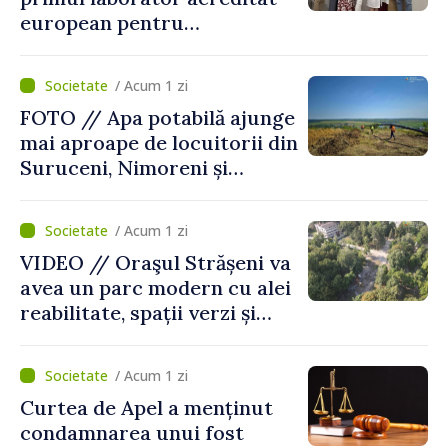
european pentru
diagnosticul virusurilor
viței-de-vie
/ Acum 1 zi
FOTO // Apa potabilă ajunge
mai aproape de locuitorii din
Suruceni, Nimoreni și
Malcoci, raionul Ialoveni
/ Acum 1 zi
VIDEO // Oraşul Strășeni va
avea un parc modern cu alei
reabilitate, spații verzi și
zone pentru copii
/ Acum 1 zi
Curtea de Apel a menținut
condamnarea unui fost