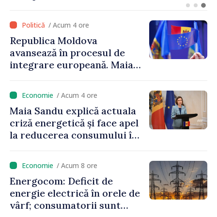
Maia Sandu: „Alegerile să fie
libere și corecte””
/ Acum 4 ore
Republica Moldova
avansează în procesul de
integrare europeană. Maia
Sandu: „Nu ne blochează
niciun stat”
/ Acum 4 ore
Maia Sandu explică actuala
criză energetică și face apel
la reducerea consumului în
orele de vârf: „Doar astfel
putem menține prețurile la
/ Acum 8 ore
un nivel mai mic”
Energocom: Deficit de
energie electrică în orele de
vârf; consumatorii sunt