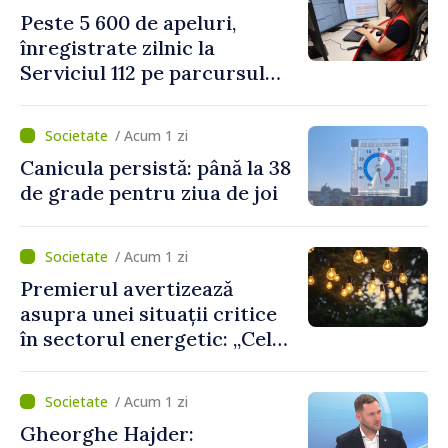
două regulamente din
Peste 5 600 de apeluri,
domeniu
înregistrate zilnic la
Serviciul 112 pe parcursul
lunii iulie. Cei mai mulți
cetățeni au solicitat
/ Acum 1 zi
ambulanța
Canicula persistă: până la 38
de grade pentru ziua de joi
/ Acum 1 zi
Premierul avertizează
asupra unei situații critice
în sectorul energetic: „Cel
mai probabil, mâine nu vom
putea cumpăra nici curent
/ Acum 1 zi
de avarie”
Gheorghe Hajder: