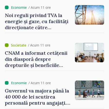
/ Acum 11 ore
Noi reguli privind TVA la
energie și gaze, cu facilități
direcționate către
consumatorii vulnerabili
/ Acum 11 ore
CNAM a informat cetățenii
din diasporă despre
drepturile și beneficiile
asigurării medicale
/ Acum 11 ore
Guvernul va majora până la
40 000 de lei scutirea
personală pentru angajați.
Vasile Tofan: „Aproape 800