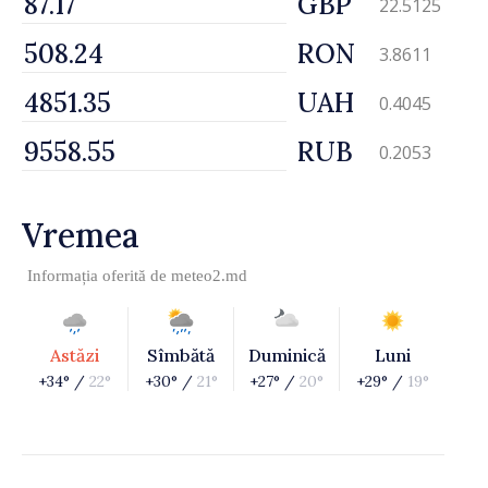
GBP
22.5125
RON
3.8611
UAH
0.4045
RUB
0.2053
Vremea
Informația oferită de
meteo2.md
Astăzi
Sîmbătă
Duminică
Luni
+34° /
22°
+30° /
21°
+27° /
20°
+29° /
19°