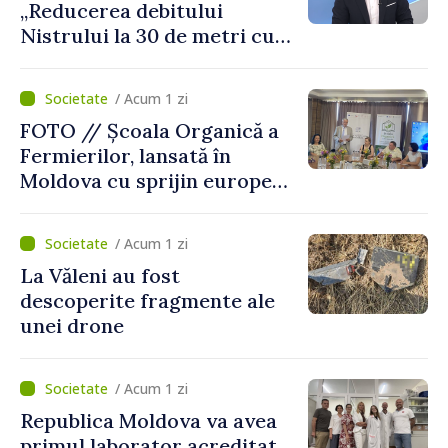
„Reducerea debitului
Nistrului la 30 de metri cubi
pe secundă ar însemna o
„catastrofă naturală”
/ Acum 1 zi
FOTO // Școala Organică a
Fermierilor, lansată în
Moldova cu sprijin european
pentru dezvoltarea
agriculturii durabile
/ Acum 1 zi
La Văleni au fost
descoperite fragmente ale
unei drone
/ Acum 1 zi
Republica Moldova va avea
primul laborator acreditat