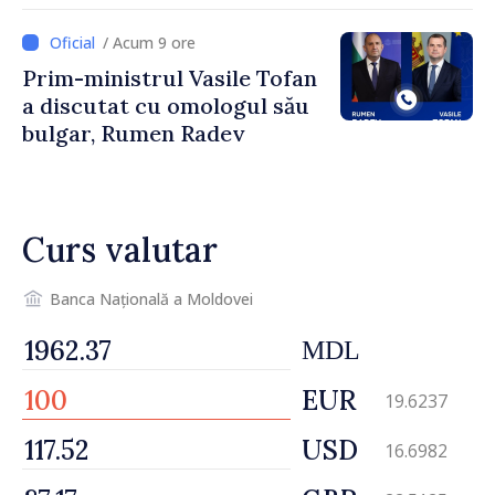
îndemnați să economisească
/ Acum 9 ore
Prim-ministrul Vasile Tofan
a discutat cu omologul său
bulgar, Rumen Radev
Curs valutar
Banca Națională a Moldovei
MDL
EUR
19.6237
USD
16.6982