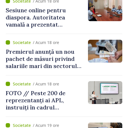
/ Acum 18 ore
Sesiune online pentru
diaspora. Autoritatea
vamală a prezentat
facilitățile oferite la
revenirea în țară
/ Acum 18 ore
Premierul anunță un nou
pachet de măsuri privind
salariile mari din sectorul
public
/ Acum 18 ore
FOTO // Peste 200 de
reprezentanți ai APL,
instruiți în cadrul
Platformelor Locale de
Mediu privind aplicarea a
/ Acum 19 ore