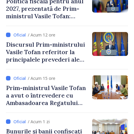
Politica fiscală pentru anul
2027, prezentată de Prim-
ministrul Vasile Tofan:
Reducerea poverii pe muncă,
stimularea investițiilor și o
/ Acum 12 ore
taxare mai echitabilă
Discursul Prim-ministrului
Vasile Tofan referitor la
principalele prevederi ale
politicii fiscale pentru anul
2027
/ Acum 15 ore
Prim-ministrul Vasile Tofan
a avut o întrevedere cu
Ambasadoarea Regatului
Unit al Marii Britanii și
Irlandei de Nord, Fern
/ Acum 1 zi
Horine
Bunurile și banii confiscați