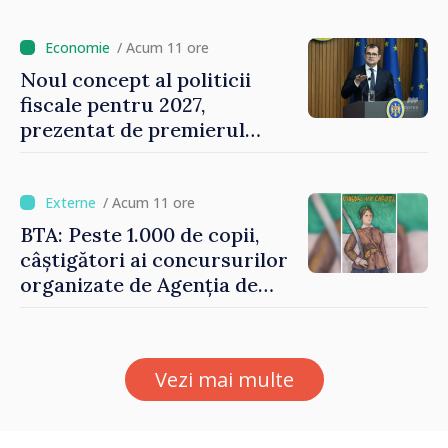
de milioane de lei îi lăsăm
oamenilor”
/ Acum 11 ore
Noul concept al politicii
fiscale pentru 2027,
prezentat de premierul
Vasile Tofan: „Taxăm mai
puțin munca, stimulăm
investițiile, taxăm viciile și
/ Acum 11 ore
echilibrăm taxarea
BTA: Peste 1.000 de copii,
consumului”
câștigători ai concursurilor
organizate de Agenția de
Stat pentru Bulgarii din
Străinătate, vor fi premiați
Vezi mai multe