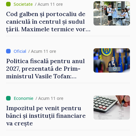
/ Acum 11 ore
Cod galben și portocaliu de
caniculă în centrul și sudul
țării. Maximele termice vor
ajunge până la 37°C
/ Acum 11 ore
Politica fiscală pentru anul
2027, prezentată de Prim-
ministrul Vasile Tofan:
Reducerea poverii pe muncă,
stimularea investițiilor și o
taxare mai echitabilă
/ Acum 11 ore
Impozitul pe venit pentru
bănci și instituții financiare
va crește