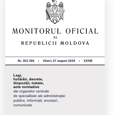
Nr. 363-366
Vineri, 07 august 2026
XXXIII
Legi,
hotărâri, decrete,
dispoziții, tratate,
acte normative
ale organelor centrale
de specialitate ale administrației
publice, informații, anunțuri,
comunicate