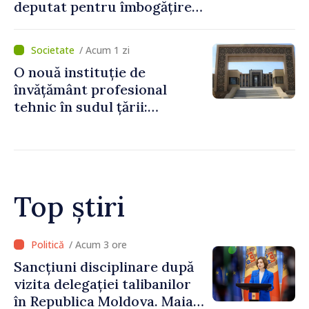
deputat pentru îmbogățire
ilicită. Acesta va achita
statului peste 2,4 milioane
/ Acum 1 zi
de lei
O nouă instituție de
învățământ profesional
tehnic în sudul țării:
Guvernul a aprobat
înființarea Colegiului moldo-
turc la Comrat
Top știri
/ Acum 2 ore
Adunarea Populară a
Găgăuziei trebuie să aibă un
mandat deplin. Președinta