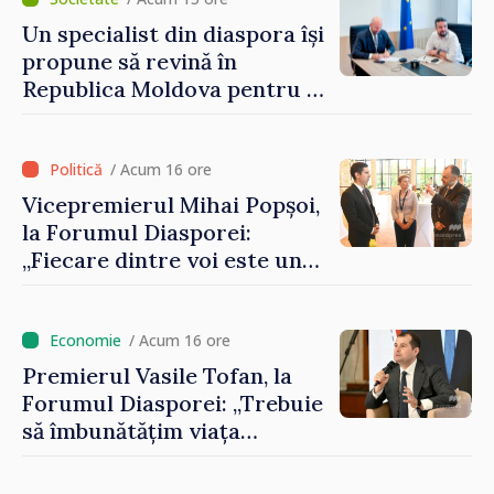
Un specialist din diaspora își
propune să revină în
Republica Moldova pentru a
contribui la dezvoltarea
registrului naval național
/ Acum 16 ore
Vicepremierul Mihai Popșoi,
la Forumul Diasporei:
„Fiecare dintre voi este un
ambasador al țării noastre și
contribuie la promovarea
imaginii Republicii Moldova”
/ Acum 16 ore
Premierul Vasile Tofan, la
Forumul Diasporei: „Trebuie
să îmbunătățim viața
oamenilor și să repornim
motoarele economiei”