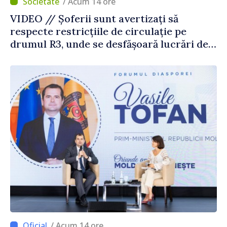
/ Acum 14 ore
VIDEO // Șoferii sunt avertizați să
respecte restricțiile de circulație pe
drumul R3, unde se desfășoară lucrări de
reparație
/ Acum 14 ore