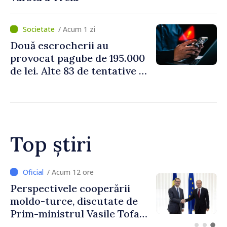
/ Acum 1 zi
Două escrocherii au
provocat pagube de 195.000
de lei. Alte 83 de tentative au
fost dejucate
Top știri
/ Acum 12 ore
Perspectivele cooperării
F
moldo-turce, discutate de
R
Prim-ministrul Vasile Tofan
p
și Ambasadorul Turciei,
t