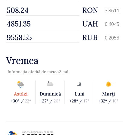
RON
3.8611
UAH
0.4045
RUB
0.2053
Vremea
Informația oferită de
meteo2.md
Astăzi
Duminică
Luni
Marţi
+30° /
22°
+27° /
20°
+28° /
17°
+32° /
18°