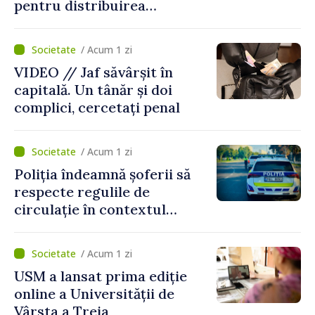
pentru distribuirea
drogurilor în raionul Edineț
/ Acum 1 zi
VIDEO // Jaf săvârșit în
capitală. Un tânăr și doi
complici, cercetați penal
/ Acum 1 zi
Poliția îndeamnă șoferii să
respecte regulile de
circulație în contextul
intensificării traficului din
perioada concediilor
/ Acum 1 zi
USM a lansat prima ediție
online a Universității de
Vârsta a Treia