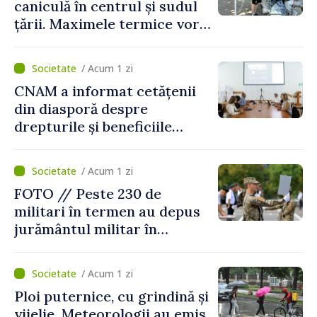
caniculă în centrul și sudul
țării. Maximele termice vor
ajunge până la 37°C
/ Acum 1 zi
CNAM a informat cetățenii
din diasporă despre
drepturile și beneficiile
asigurării medicale
/ Acum 1 zi
FOTO // Peste 230 de
militari în termen au depus
jurământul militar în
garnizoana Chișinău
/ Acum 1 zi
Ploi puternice, cu grindină și
vijelie. Meteorologii au emis