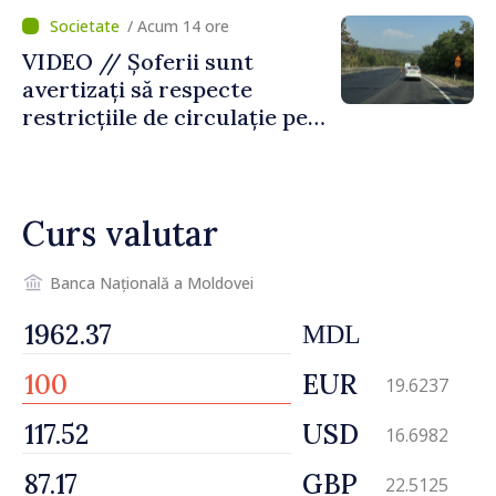
temporară de muncă
/ Acum 14 ore
VIDEO // Șoferii sunt
avertizați să respecte
restricțiile de circulație pe
drumul R3, unde se
desfășoară lucrări de
reparație
Curs valutar
Banca Națională a Moldovei
MDL
EUR
19.6237
USD
16.6982
GBP
22.5125