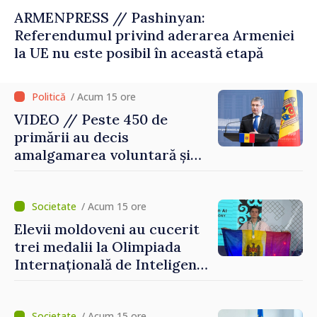
ARMENPRESS // Pashinyan:
Referendumul privind aderarea Armeniei
la UE nu este posibil în această etapă
/ Acum 15 ore
VIDEO // Peste 450 de
primării au decis
amalgamarea voluntară și
vor beneficia de fonduri
pentru investiții. Igor
Grosu: „Este important să
/ Acum 15 ore
depășim blocajele și să dăm o
Elevii moldoveni au cucerit
șansă localităților să se
trei medalii la Olimpiada
dezvolte”
Internațională de Inteligență
Artificială
/ Acum 15 ore