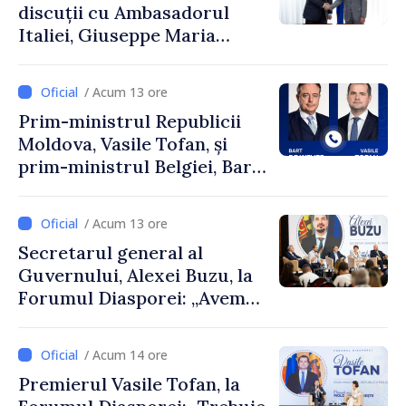
discuții cu Ambasadorul
Italiei, Giuseppe Maria
Perricone
/ Acum 13 ore
Prim-ministrul Republicii
Moldova, Vasile Tofan, și
prim-ministrul Belgiei, Bart
De Wever, au discutat
despre parcursul european
/ Acum 13 ore
al Republicii Moldova.
Secretarul general al
Guvernului, Alexei Buzu, la
Forumul Diasporei: „Avem
nevoie de fiecare dintre
dumneavoastră pentru a
/ Acum 14 ore
construi comunități mai
Premierul Vasile Tofan, la
puternice”