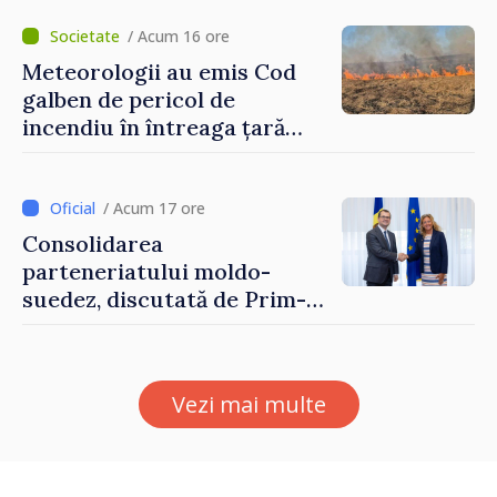
hotare
/ Acum 16 ore
Meteorologii au emis Cod
galben de pericol de
incendiu în întreaga țară
până pe 14 august
/ Acum 17 ore
Consolidarea
parteneriatului moldo-
suedez, discutată de Prim-
ministrul Vasile Tofan și
Ambasadoarea Suediei,
Petra Lärke
Vezi mai multe