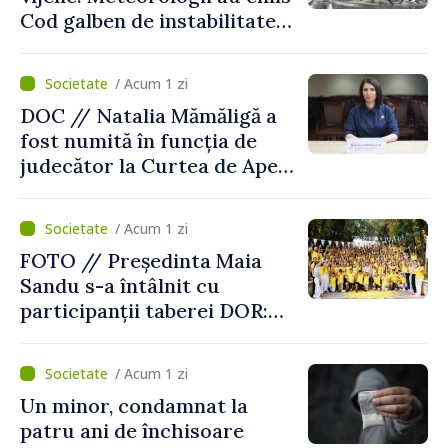
Cod galben de instabilitate
atmosferică
/ Acum 1 zi
DOC // Natalia Mămăligă a
fost numită în funcția de
judecător la Curtea de Apel
Centru
/ Acum 1 zi
FOTO // Președinta Maia
Sandu s-a întâlnit cu
participanții taberei DOR:
„Legătura lor cu țara
noastră rămâne puternică”
/ Acum 1 zi
Un minor, condamnat la
patru ani de închisoare