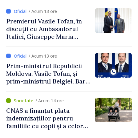
Uygar Mustafa Sertel
e
/ Acum 13 ore
Premierul Vasile Tofan, în
discuții cu Ambasadorul
Italiei, Giuseppe Maria
Perricone
/ Acum 13 ore
Prim-ministrul Republicii
Moldova, Vasile Tofan, și
prim-ministrul Belgiei, Bart
De Wever, au discutat
despre parcursul european
/ Acum 14 ore
al Republicii Moldova.
CNAS a finanțat plata
indemnizațiilor pentru
familiile cu copii și a celor
pentru incapacitate