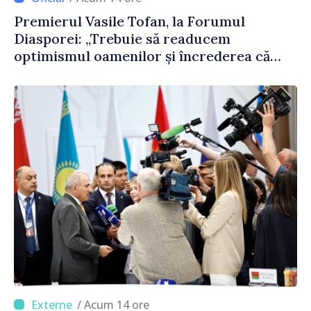
Premierul Vasile Tofan, la Forumul
Diasporei: „Trebuie să readucem
optimismul oamenilor și încrederea că
Republica Moldova merge în direcția
corectă”
/ Acum 14 ore