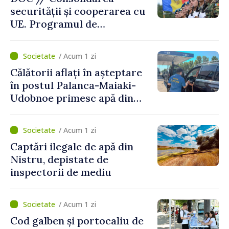
securității și cooperarea cu
UE. Programul de
implementare a Strategiei
Naționale de Apărare pentru
/ Acum 1 zi
perioada 2024–2034,
Călătorii aflați în așteptare
publicat în Monitorul Oficial
în postul Palanca-Maiaki-
Udobnoe primesc apă din
partea funcționarilor vamali
și a polițiștilor de frontieră
/ Acum 1 zi
Captări ilegale de apă din
Nistru, depistate de
inspectorii de mediu
/ Acum 1 zi
Cod galben și portocaliu de