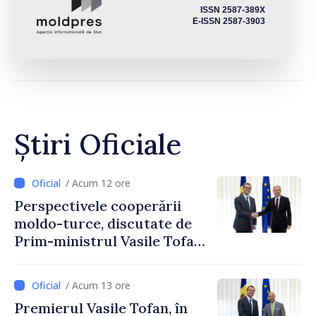
ISSN 2587-389X
E-ISSN 2587-3903
Știri Oficiale
/ Acum 12 ore
Perspectivele cooperării
moldo-turce, discutate de
Prim-ministrul Vasile Tofan
și Ambasadorul Turciei,
Uygar Mustafa Sertel
/ Acum 13 ore
Premierul Vasile Tofan, în