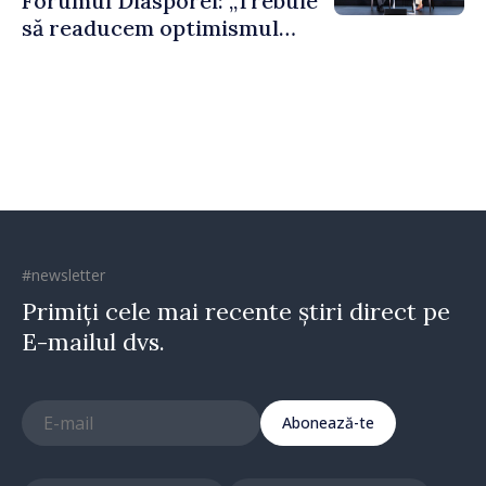
Forumul Diasporei: „Trebuie
să readucem optimismul
oamenilor și încrederea că
Republica Moldova merge în
direcția corectă”
#newsletter
Primiți cele mai recente știri direct pe
E-mailul dvs.
Abonează-te