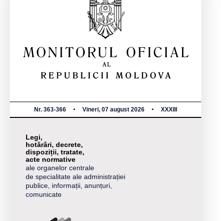
Nr. 363-366
Vineri, 07 august 2026
XXXIII
Legi,
hotărâri, decrete,
dispoziții, tratate,
acte normative
ale organelor centrale
de specialitate ale administrației
publice, informații, anunțuri,
comunicate