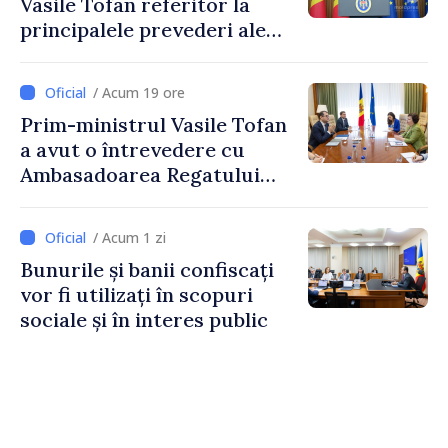
Vasile Tofan referitor la
principalele prevederi ale
politicii fiscale pentru anul
2027
/ Acum 19 ore
Prim-ministrul Vasile Tofan
a avut o întrevedere cu
Ambasadoarea Regatului
Unit al Marii Britanii și
Irlandei de Nord, Fern
/ Acum 1 zi
Horine
Bunurile și banii confiscați
vor fi utilizați în scopuri
sociale și în interes public