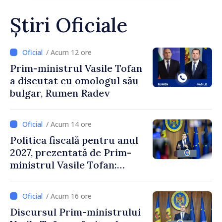
Știri Oficiale
/ Acum 12 ore
Prim-ministrul Vasile Tofan
a discutat cu omologul său
bulgar, Rumen Radev
/ Acum 14 ore
Politica fiscală pentru anul
2027, prezentată de Prim-
ministrul Vasile Tofan:
Reducerea poverii pe muncă,
stimularea investițiilor și o
/ Acum 16 ore
taxare mai echitabilă
Discursul Prim-ministrului