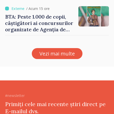
puțin munca, stimulăm
investițiile, taxăm viciile și
/ Acum 15 ore
echilibrăm taxarea
BTA: Peste 1.000 de copii,
consumului”
câștigători ai concursurilor
organizate de Agenția de
Stat pentru Bulgarii din
Străinătate, vor fi premiați
Vezi mai multe
#newsletter
Primiți cele mai recente știri direct pe
E-mailul dvs.