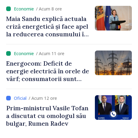
niciun stat”
/ Acum 8 ore
Maia Sandu explică actuala
criză energetică și face apel
la reducerea consumului în
orele de vârf: „Doar astfel
putem menține prețurile la
/ Acum 11 ore
un nivel mai mic”
Energocom: Deficit de
energie electrică în orele de
vârf; consumatorii sunt
îndemnați să economisească
/ Acum 12 ore
Prim-ministrul Vasile Tofan
a discutat cu omologul său
bulgar, Rumen Radev