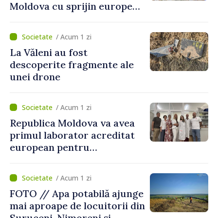
Moldova cu sprijin european
pentru dezvoltarea
agriculturii durabile
/ Acum 1 zi
La Văleni au fost
descoperite fragmente ale
unei drone
/ Acum 1 zi
Republica Moldova va avea
primul laborator acreditat
european pentru
diagnosticul virusurilor
viței-de-vie
/ Acum 1 zi
FOTO // Apa potabilă ajunge
mai aproape de locuitorii din
Suruceni, Nimoreni și