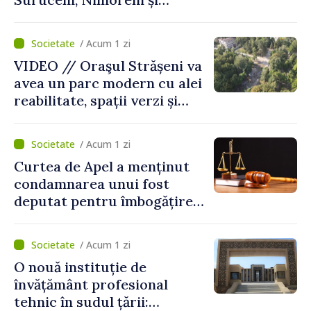
Malcoci, raionul Ialoveni
/ Acum 1 zi
VIDEO // Oraşul Strășeni va
avea un parc modern cu alei
reabilitate, spații verzi și
zone pentru copii
/ Acum 1 zi
Curtea de Apel a menținut
condamnarea unui fost
deputat pentru îmbogățire
ilicită. Acesta va achita
statului peste 2,4 milioane
/ Acum 1 zi
de lei
O nouă instituție de
învățământ profesional
tehnic în sudul țării: