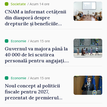
/ Acum 14 ore
CNAM a informat cetățenii
din diasporă despre
drepturile și beneficiile
asigurării medicale
/ Acum 15 ore
Guvernul va majora până la
40 000 de lei scutirea
personală pentru angajați.
Vasile Tofan: „Aproape 800
de milioane de lei îi lăsăm
oamenilor”
/ Acum 15 ore
Noul concept al politicii
fiscale pentru 2027,
prezentat de premierul
Vasile Tofan: „Taxăm mai