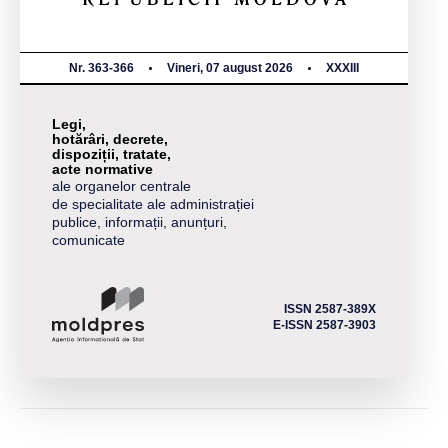
Nr. 363-366
Vineri, 07 august 2026
XXXIII
Legi,
hotărâri, decrete,
dispoziții, tratate,
acte normative
ale organelor centrale
de specialitate ale administrației
publice, informații, anunțuri,
comunicate
ISSN 2587-389X
E-ISSN 2587-3903