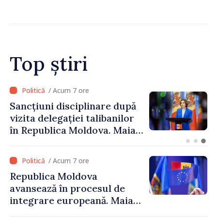
Guvernul a aprobat
înființarea Colegiului moldo-
turc la Comrat
Top știri
/ Acum 5 ore
Adunarea Populară a
Găgăuziei trebuie să aibă un
mandat deplin. Președinta
Maia Sandu: „Alegerile să fie
libere și corecte””
/ Acum 7 ore
Republica Moldova
avansează în procesul de
integrare europeană. Maia
Sandu: „Nu ne blochează