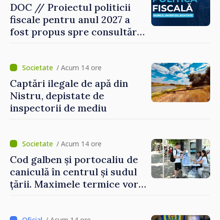
DOC // Proiectul politicii
fiscale pentru anul 2027 a
fost propus spre consultări
publice
/ Acum 14 ore
Captări ilegale de apă din
Nistru, depistate de
inspectorii de mediu
/ Acum 14 ore
Cod galben și portocaliu de
caniculă în centrul și sudul
țării. Maximele termice vor
ajunge până la 37°C
/ Acum 14 ore