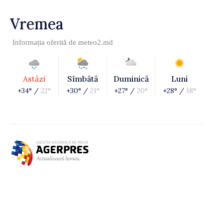
Vremea
Informația oferită de
meteo2.md
Astăzi
Sîmbătă
Duminică
Luni
+34° /
22°
+30° /
21°
+27° /
20°
+28° /
18°