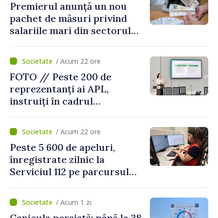
Premierul anunță un nou
pachet de măsuri privind
salariile mari din sectorul
public
/ Acum 22 ore
FOTO // Peste 200 de
reprezentanți ai APL,
instruiți în cadrul
Platformelor Locale de
Mediu privind aplicarea a
/ Acum 22 ore
două regulamente din
Peste 5 600 de apeluri,
domeniu
înregistrate zilnic la
Serviciul 112 pe parcursul
lunii iulie. Cei mai mulți
cetățeni au solicitat
/ Acum 1 zi
ambulanța
Canicula persistă: până la 38