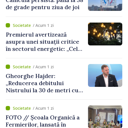
de grade pentru ziua de joi
/ Acum 1 zi
Premierul avertizează
asupra unei situații critice
în sectorul energetic: „Cel
mai probabil, mâine nu vom
putea cumpăra nici curent
/ Acum 1 zi
de avarie”
Gheorghe Hajder:
„Reducerea debitului
Nistrului la 30 de metri cubi
pe secundă ar însemna o
„catastrofă naturală”
/ Acum 1 zi
FOTO // Școala Organică a
Fermierilor, lansată în