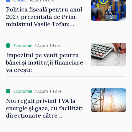
Politica fiscală pentru anul
2027, prezentată de Prim-
ministrul Vasile Tofan:
Reducerea poverii pe muncă,
stimularea investițiilor și o
taxare mai echitabilă
/ Acum 14 ore
Impozitul pe venit pentru
bănci și instituții financiare
va crește
/ Acum 14 ore
Noi reguli privind TVA la
energie și gaze, cu facilități
direcționate către
consumatorii vulnerabili