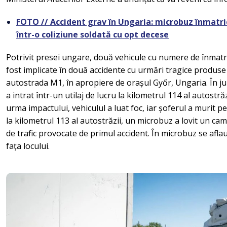
FOTO // Accident grav în Ungaria: microbuz înmatric
într-o coliziune soldată cu opt decese
Potrivit presei ungare, două vehicule cu numere de înmat
fost implicate în două accidente cu urmări tragice produse 
autostrada M1, în apropiere de orașul Győr, Ungaria. În ju
a intrat într-un utilaj de lucru la kilometrul 114 al autostră
urma impactului, vehiculul a luat foc, iar șoferul a murit pe 
la kilometrul 113 al autostrăzii, un microbuz a lovit un cami
de trafic provocate de primul accident. În microbuz se afl
fața locului.