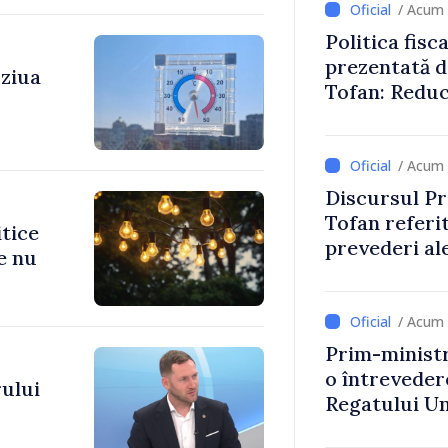
/ Acum 
Politica fisc
prezentată d
 ziua
Tofan: Reduc
stimularea in
mai echitabi
/ Acum 
Discursul Pr
Tofan referit
itice
prevederi ale
e nu
anul 2027
/ Acum 
Prim-ministr
o întrevede
ului
Regatului Uni
Irlandei de 