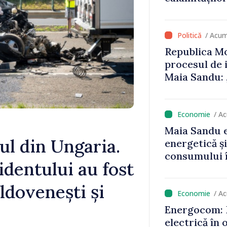
că oameni cu
cunosc polit
/ Acum
Republica Mo
procesul de 
Maia Sandu: 
niciun stat”
/ A
Maia Sandu e
ul din Ungaria.
energetică ș
consumului î
identului au fost
astfel putem
un nivel mai
ldovenești și
/ A
Energocom: D
electrică în 