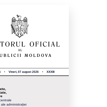
6
Vineri, 07 august 2026
XXXIII
ete,
tate,
ve
centrale
 ale administrației