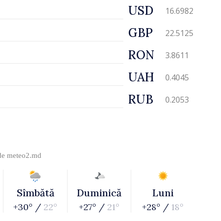
USD
16.6982
GBP
22.5125
RON
3.8611
UAH
0.4045
RUB
0.2053
 de
meteo2.md
Sîmbătă
Duminică
Luni
+30° /
22°
+27° /
21°
+28° /
18°