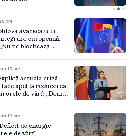
 funcții înalte nu
ica statului”
 9 ore
ldova avansează în
integrare europeană.
„Nu ne blochează
cum 10 ore
xplică actuala criză
i face apel la reducerea
n orele de vârf: „Doar
 menține prețurile la
 mic”
cum 13 ore
eficit de energie
orele de vârf;