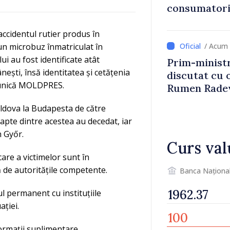
consumatorii
economiseas
 accidentul rutier produs în
 un microbuz înmatriculat în
/ Acum 
ui au fost identificate atât
Prim-ministr
ești, însă identitatea și cetățenia
discutat cu 
omunică MOLDPRES.
Rumen Rade
ldova la Budapesta de către
apte dintre acestea au decedat, iar
n Győr.
Curs val
are a victimelor sunt în
ă de autoritățile competente.
Banca Naționa
 permanent cu instituțiile
ației.
ormații suplimentare.