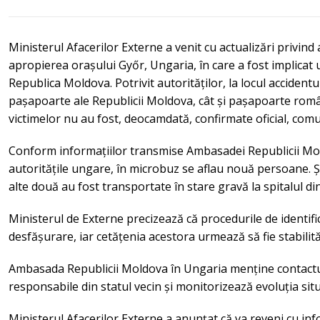
Ministerul Afacerilor Externe a venit cu actualizări privind
apropierea orașului Győr, Ungaria, în care a fost implicat
Republica Moldova. Potrivit autorităților, la locul accidentul
pașapoarte ale Republicii Moldova, cât și pașapoarte român
victimelor nu au fost, deocamdată, confirmate oficial, c
Conform informațiilor transmise Ambasadei Republicii Mo
autoritățile ungare, în microbuz se aflau nouă persoane. Ș
alte două au fost transportate în stare gravă la spitalul di
Ministerul de Externe precizează că procedurile de identific
desfășurare, iar cetățenia acestora urmează să fie stabilit
Ambasada Republicii Moldova în Ungaria menține contactul
responsabile din statul vecin și monitorizează evoluția situ
Ministerul Afacerilor Externe a anunțat că va reveni cu inf