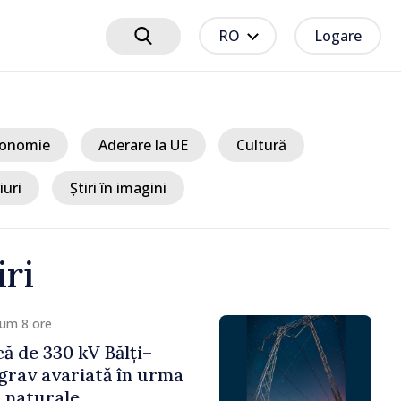
RO
Logare
onomie
Aderare la UE
Cultură
iuri
Știri în imagini
iri
 9 ore
ciplinare după vizita
libanilor în Republica
a Sandu: „Este rușinos