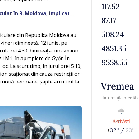
ulat în R. Moldova, implicat
riculare din Republica Moldova au
vineri dimineață, 12 iunie, pe
rul orei 4:30 dimineața, un camion
zii M1, în apropiere de Győr. În
loc. La scurt timp, în jurul orei 5:10,
on staționat din cauza restricțiilor
au nouă persoane: șapte au murit la
Vremea
Informația oferită
Astăzi
+32° /
23°