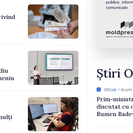
publice, inform
comunicate
rivind
Știri O
diu
meniu
/ Acum 
Prim-ministr
discutat cu 
Rumen Rade
mulți