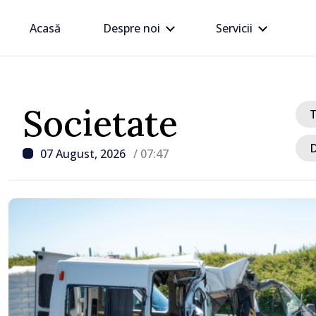
Acasă
Despre noi
Servicii
Societate
D
07 August, 2026
/ 07:47
/ Acum 8 ore
Linia electrică de 330 kV
Dnestrovsk, grav avaria
calamităților naturale