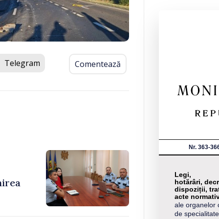
Telegram
Comentează
Nr. 363-36
Legi,
nirea
hotărâri, decr
dispoziții, tra
acte normati
ale organelor 
de specialitate