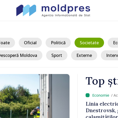
Toate
Oficial
Politică
Societate
Ec
escoperă Moldova
Sport
Externe
Interv
Top șt
/ Acum
 Bălți–
Sancțiuni dis
tă în urma
delegației ta
Moldova. Mai