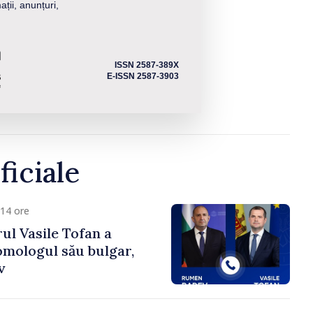
ații, anunțuri,
ISSN 2587-389X
E-ISSN 2587-3903
ficiale
14 ore
ul Vasile Tofan a
omologul său bulgar,
v