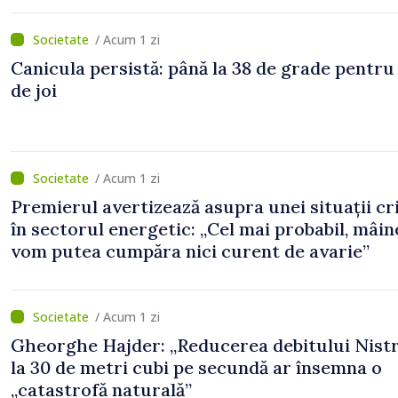
/ Acum 1 zi
Canicula persistă: până la 38 de grade pentru
de joi
/ Acum 1 zi
Premierul avertizează asupra unei situații cr
în sectorul energetic: „Cel mai probabil, mâin
vom putea cumpăra nici curent de avarie”
/ Acum 1 zi
Gheorghe Hajder: „Reducerea debitului Nistr
la 30 de metri cubi pe secundă ar însemna o
„catastrofă naturală”