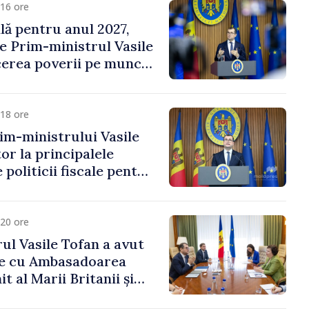
16 ore
ală pentru anul 2027,
e Prim-ministrul Vasile
erea poverii pe muncă,
vestițiilor și o taxare
lă
18 ore
im-ministrului Vasile
or la principalele
 politicii fiscale pentru
20 ore
ul Vasile Tofan a avut
re cu Ambasadoarea
t al Marii Britanii și
Nord, Fern Horine