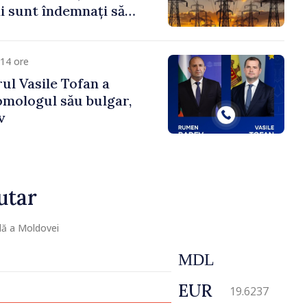
 sunt îndemnați să
că
14 ore
ul Vasile Tofan a
omologul său bulgar,
v
utar
lă a Moldovei
MDL
EUR
19.6237