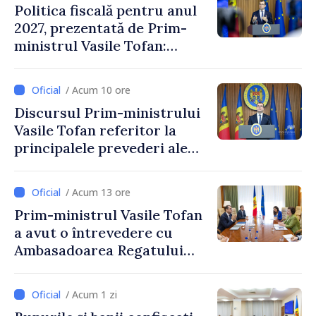
Politica fiscală pentru anul
2027, prezentată de Prim-
ministrul Vasile Tofan:
Reducerea poverii pe muncă,
stimularea investițiilor și o
/ Acum 10 ore
taxare mai echitabilă
Discursul Prim-ministrului
Vasile Tofan referitor la
principalele prevederi ale
politicii fiscale pentru anul
2027
/ Acum 13 ore
Prim-ministrul Vasile Tofan
a avut o întrevedere cu
Ambasadoarea Regatului
Unit al Marii Britanii și
Irlandei de Nord, Fern
/ Acum 1 zi
Horine