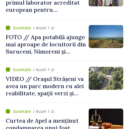
primul laborator acreditat
european pentru
diagnosticul virusurilor
viței-de-vie
/ Acum 1 zi
FOTO // Apa potabilă ajunge
mai aproape de locuitorii din
Suruceni, Nimoreni și
Malcoci, raionul Ialoveni
/ Acum 1 zi
VIDEO // Oraşul Strășeni va
avea un parc modern cu alei
reabilitate, spații verzi și
zone pentru copii
/ Acum 1 zi
Curtea de Apel a menținut
condamnarea unui fost