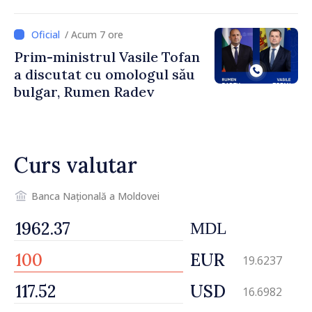
îndemnați să economisească
/ Acum 7 ore
Prim-ministrul Vasile Tofan
a discutat cu omologul său
bulgar, Rumen Radev
Curs valutar
Banca Națională a Moldovei
MDL
EUR
19.6237
USD
16.6982