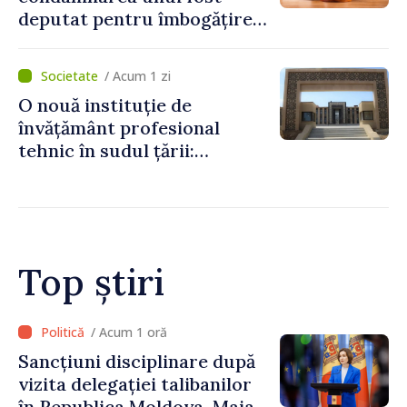
deputat pentru îmbogățire
ilicită. Acesta va achita
statului peste 2,4 milioane
/ Acum 1 zi
de lei
O nouă instituție de
învățământ profesional
tehnic în sudul țării:
Guvernul a aprobat
înființarea Colegiului moldo-
turc la Comrat
Top știri
/ Acum 12 minute
Adunarea Populară a
Găgăuziei trebuie să aibă un
mandat deplin. Președinta