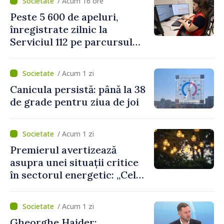
/ Acum 16 ore
două regulamente din
Peste 5 600 de apeluri,
domeniu
înregistrate zilnic la
Serviciul 112 pe parcursul
lunii iulie. Cei mai mulți
cetățeni au solicitat
/ Acum 1 zi
ambulanța
Canicula persistă: până la 38
de grade pentru ziua de joi
/ Acum 1 zi
Premierul avertizează
asupra unei situații critice
în sectorul energetic: „Cel
mai probabil, mâine nu vom
putea cumpăra nici curent
/ Acum 1 zi
de avarie”
Gheorghe Hajder: