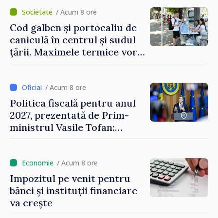
/ Acum 8 ore
Cod galben și portocaliu de
caniculă în centrul și sudul
țării. Maximele termice vor
ajunge până la 37°C
/ Acum 8 ore
Politica fiscală pentru anul
2027, prezentată de Prim-
ministrul Vasile Tofan:
Reducerea poverii pe muncă,
stimularea investițiilor și o
taxare mai echitabilă
/ Acum 8 ore
Impozitul pe venit pentru
bănci și instituții financiare
va crește