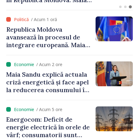
Maia Sandu: „Alegerile să fie
libere și corecte””
/ Acum 1 oră
Republica Moldova
avansează în procesul de
integrare europeană. Maia
Sandu: „Nu ne blochează
niciun stat”
/ Acum 2 ore
Maia Sandu explică actuala
criză energetică și face apel
la reducerea consumului în
orele de vârf: „Doar astfel
putem menține prețurile la
/ Acum 5 ore
un nivel mai mic”
Energocom: Deficit de
energie electrică în orele de
vârf; consumatorii sunt