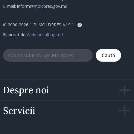
E-mail:
inform@moldpres.gov.md
© 2000-2026 "I.P. MOLDPRES A.I.S."
?
Elaborat de
Webconsulting.md
Caută
Despre noi
Servicii