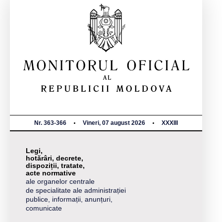
Nr. 363-366
Vineri, 07 august 2026
XXXIII
Legi,
hotărâri, decrete,
dispoziții, tratate,
acte normative
ale organelor centrale
de specialitate ale administrației
publice, informații, anunțuri,
comunicate