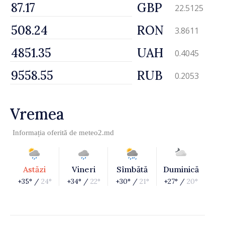
GBP
22.5125
RON
3.8611
UAH
0.4045
RUB
0.2053
Vremea
Informația oferită de
meteo2.md
Astăzi
Vineri
Sîmbătă
Duminică
+35° /
24°
+34° /
22°
+30° /
21°
+27° /
20°