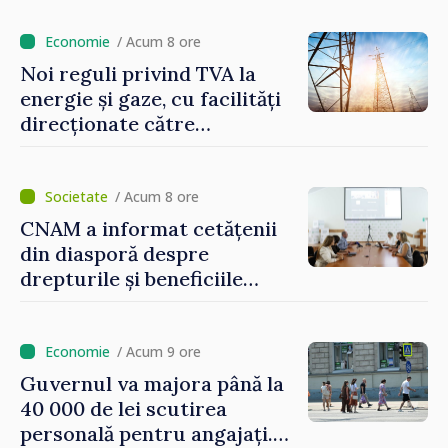
/ Acum 8 ore
Noi reguli privind TVA la
energie și gaze, cu facilități
direcționate către
consumatorii vulnerabili
/ Acum 8 ore
CNAM a informat cetățenii
din diasporă despre
drepturile și beneficiile
asigurării medicale
/ Acum 9 ore
Guvernul va majora până la
40 000 de lei scutirea
personală pentru angajați.