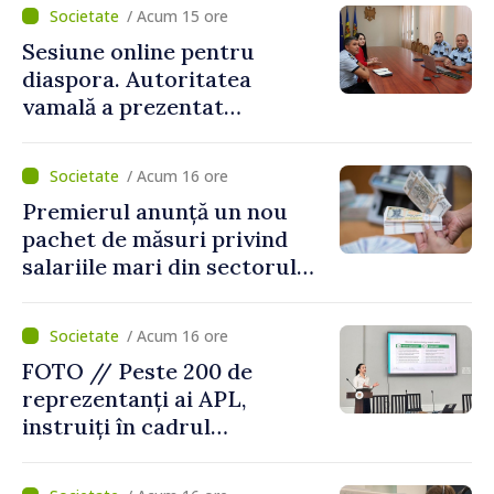
/ Acum 15 ore
Sesiune online pentru
diaspora. Autoritatea
vamală a prezentat
facilitățile oferite la
revenirea în țară
/ Acum 16 ore
Premierul anunță un nou
pachet de măsuri privind
salariile mari din sectorul
public
/ Acum 16 ore
FOTO // Peste 200 de
reprezentanți ai APL,
instruiți în cadrul
Platformelor Locale de
Mediu privind aplicarea a