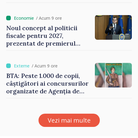
Vasile Tofan: „Aproape 800
de milioane de lei îi lăsăm
oamenilor”
/ Acum 9 ore
Noul concept al politicii
fiscale pentru 2027,
prezentat de premierul
Vasile Tofan: „Taxăm mai
puțin munca, stimulăm
investițiile, taxăm viciile și
/ Acum 9 ore
echilibrăm taxarea
BTA: Peste 1.000 de copii,
consumului”
câștigători ai concursurilor
organizate de Agenția de
Stat pentru Bulgarii din
Străinătate, vor fi premiați
Vezi mai multe