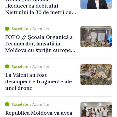
„Reducerea debitului
Nistrului la 30 de metri cubi
pe secundă ar însemna o
„catastrofă naturală”
/ Acum 1 zi
FOTO // Școala Organică a
Fermierilor, lansată în
Moldova cu sprijin european
pentru dezvoltarea
agriculturii durabile
/ Acum 1 zi
La Văleni au fost
descoperite fragmente ale
unei drone
/ Acum 1 zi
Republica Moldova va avea