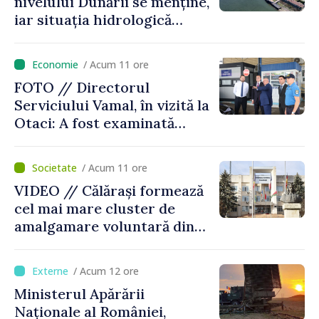
nivelului Dunării se menține,
iar situația hidrologică
rămâne dificilă
/ Acum 11 ore
FOTO // Directorul
Serviciului Vamal, în vizită la
Otaci: A fost examinată
posibilitatea dotării Zonei de
control vamal cu un scanner
/ Acum 11 ore
performant
VIDEO // Călărași formează
cel mai mare cluster de
amalgamare voluntară din
Republica Moldova. Consiliul
orășenesc a aprobat decizia
/ Acum 12 ore
finală
Ministerul Apărării
Naționale al României,