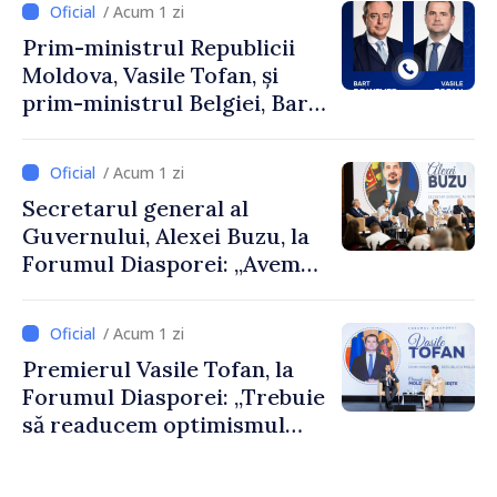
/ Acum 1 zi
Prim-ministrul Republicii
Moldova, Vasile Tofan, și
prim-ministrul Belgiei, Bart
De Wever, au discutat
despre parcursul european
/ Acum 1 zi
al Republicii Moldova.
Secretarul general al
Guvernului, Alexei Buzu, la
Forumul Diasporei: „Avem
nevoie de fiecare dintre
dumneavoastră pentru a
/ Acum 1 zi
construi comunități mai
Premierul Vasile Tofan, la
puternice”
Forumul Diasporei: „Trebuie
să readucem optimismul
oamenilor și încrederea că
Republica Moldova merge în