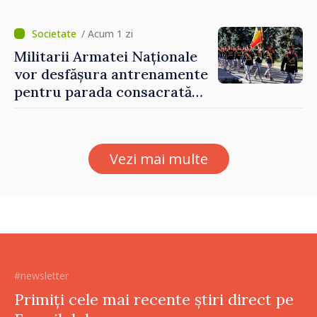
Eugeniu Osmochescu, la
Forumul Diasporei
/ Acum 1 zi
Militarii Armatei Naționale
vor desfășura antrenamente
pentru parada consacrată
Zilei Independenței
Vezi mai multe
#newsletter
Primiți cele mai recente știri direct pe