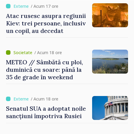
/ Acum 17 ore
Atac rusesc asupra regiunii
Kiev: trei persoane, inclusiv
un copil, au decedat
/ Acum 18 ore
METEO // Sâmbătă cu ploi,
duminică cu soare: până la
35 de grade în weekend
/ Acum 18 ore
Senatul SUA a adoptat noile
sancțiuni împotriva Rusiei