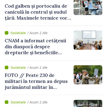
Cod galben și portocaliu de
caniculă în centrul și sudul
țării. Maximele termice vor
ajunge până la 37°C
/ Acum 2 zile
CNAM a informat cetățenii
din diasporă despre
drepturile și beneficiile
asigurării medicale
/ Acum 2 zile
FOTO // Peste 230 de
militari în termen au depus
jurământul militar în
garnizoana Chișinău
/ Acum 2 zile