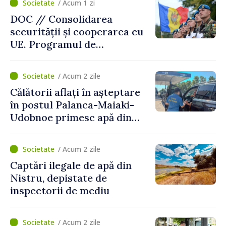
/ Acum 1 zi
DOC // Consolidarea
securității și cooperarea cu
UE. Programul de
implementare a Strategiei
Naționale de Apărare pentru
/ Acum 2 zile
perioada 2024–2034,
Călătorii aflați în așteptare
publicat în Monitorul Oficial
în postul Palanca-Maiaki-
Udobnoe primesc apă din
partea funcționarilor vamali
și a polițiștilor de frontieră
/ Acum 2 zile
Captări ilegale de apă din
Nistru, depistate de
inspectorii de mediu
/ Acum 2 zile