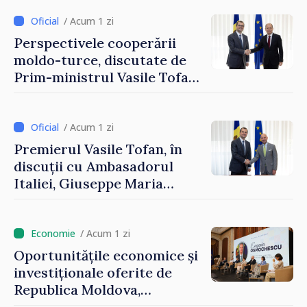
integrarea europeană.
Reuniune la Moghiliov-
/ Acum 1 zi
Podolsk
Perspectivele cooperării
moldo-turce, discutate de
Prim-ministrul Vasile Tofan
și Ambasadorul Turciei,
Uygar Mustafa Sertel
/ Acum 1 zi
Premierul Vasile Tofan, în
discuții cu Ambasadorul
Italiei, Giuseppe Maria
Perricone
/ Acum 1 zi
Oportunitățile economice și
investiționale oferite de
Republica Moldova,
prezentate de vicepremierul