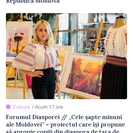
Republica Moldova
/ Acum 17 ore
Forumul Diasporei // „Cele șapte minuni
ale Moldovei” – proiectul care își propune
să apropie copiii din diaspora de țara de