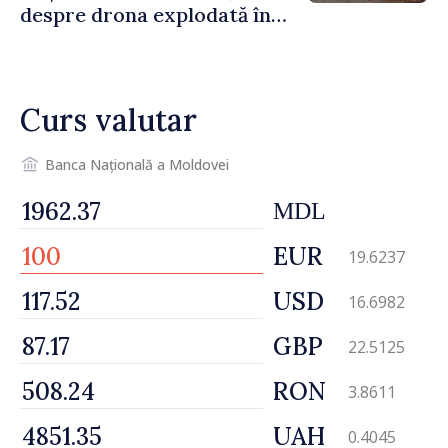
despre drona explodată în
Bulgaria: „Radarele noastre
nu au detectat niciun
vehicul aerian”
Curs valutar
Banca Națională a Moldovei
MDL
EUR
19.6237
USD
16.6982
GBP
22.5125
RON
3.8611
UAH
0.4045