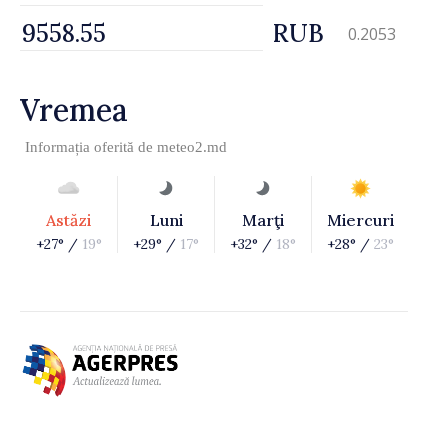
RUB
0.2053
Vremea
Informația oferită de
meteo2.md
Astăzi
Luni
Marţi
Miercuri
+27° /
19°
+29° /
17°
+32° /
18°
+28° /
23°