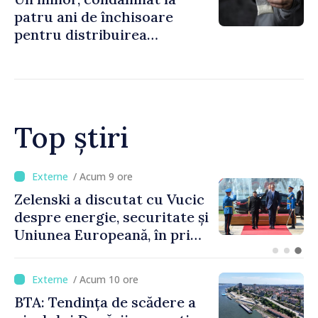
patru ani de închisoare
pentru distribuirea
drogurilor în raionul Edineț
Top știri
/ Acum 5 ore
Bulgaria: Ambasadoarea
Ucrainei, convocată la
Ministerul de Externe în
legătură cu drona prăbușită
/ Acum 10 ore
BTA: Tendința de scădere a