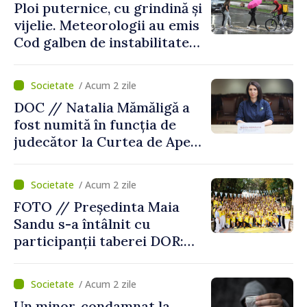
Ploi puternice, cu grindină și
vijelie. Meteorologii au emis
Cod galben de instabilitate
atmosferică
/ Acum 2 zile
DOC // Natalia Mămăligă a
fost numită în funcția de
judecător la Curtea de Apel
Centru
/ Acum 2 zile
FOTO // Președinta Maia
Sandu s-a întâlnit cu
participanții taberei DOR:
„Legătura lor cu țara
noastră rămâne puternică”
/ Acum 2 zile
Un minor, condamnat la