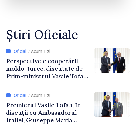
Știri Oficiale
/ Acum 1 zi
Perspectivele cooperării
moldo-turce, discutate de
Prim-ministrul Vasile Tofan
și Ambasadorul Turciei,
Uygar Mustafa Sertel
/ Acum 1 zi
Premierul Vasile Tofan, în
discuții cu Ambasadorul
Italiei, Giuseppe Maria
Perricone