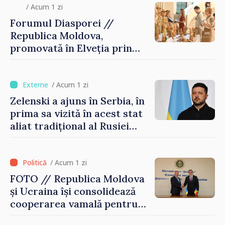
/ Acum 1 zi
Forumul Diasporei //
Republica Moldova,
promovată în Elveția prin
turism, investiții și
exporturi
/ Acum 1 zi
Zelenski a ajuns în Serbia, în
prima sa vizită în acest stat
aliat tradițional al Rusiei
după 2022
/ Acum 1 zi
FOTO // Republica Moldova
și Ucraina își consolidează
cooperarea vamală pentru
securizarea frontierei și