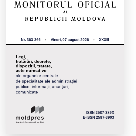
Nr. 363-366
Vineri, 07 august 2026
XXXIII
Legi,
hotărâri, decrete,
dispoziții, tratate,
acte normative
ale organelor centrale
de specialitate ale administrației
publice, informații, anunțuri,
comunicate
ISSN 2587-389X
E-ISSN 2587-3903