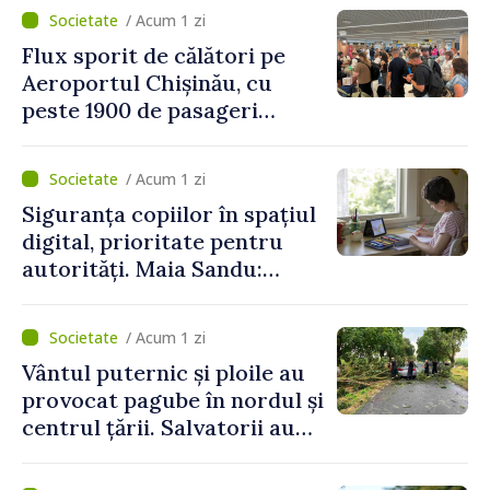
/ Acum 1 zi
Flux sporit de călători pe
Aeroportul Chișinău, cu
peste 1900 de pasageri
deserviți pe oră în perioada
de vârf a concediilor
/ Acum 1 zi
Siguranța copiilor în spațiul
digital, prioritate pentru
autorități. Maia Sandu:
„Trebuie să creăm
mecanisme care să-i
/ Acum 1 zi
protejeze”
Vântul puternic și ploile au
provocat pagube în nordul și
centrul țării. Salvatorii au
intervenit în zece cazuri