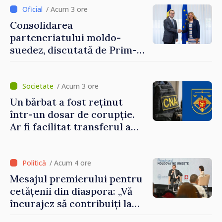
/ Acum 3 ore
Consolidarea
parteneriatului moldo-
suedez, discutată de Prim-
ministrul Vasile Tofan și
Ambasadoarea Suediei,
Petra Lärke
/ Acum 3 ore
Un bărbat a fost reținut
într-un dosar de corupție.
Ar fi facilitat transferul a
60.000 de dolari prin
portofele electronice
/ Acum 4 ore
Mesajul premierului pentru
cetățenii din diaspora: „Vă
încurajez să contribuiți la
dezvoltarea Republicii