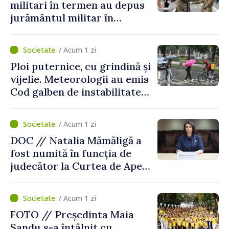
militari în termen au depus
jurământul militar în
garnizoana Chișinău
/ Acum 1 zi
Ploi puternice, cu grindină și
vijelie. Meteorologii au emis
Cod galben de instabilitate
atmosferică
/ Acum 1 zi
DOC // Natalia Mămăligă a
fost numită în funcția de
judecător la Curtea de Apel
Centru
/ Acum 1 zi
FOTO // Președinta Maia
Sandu s-a întâlnit cu