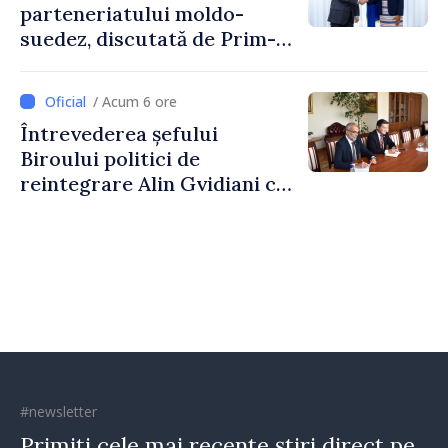
parteneriatului moldo-
suedez, discutată de Prim-
ministrul Vasile Tofan și
Ambasadoarea Suediei,
/ Acum 6 ore
Petra Lärke
Întrevederea șefului
Biroului politici de
reintegrare Alin Gvidiani cu
reprezentanții Misiunii
Comitetului Internațional al
Crucii Roșii în Moldova
#newsletter
Primiți cele mai recente știri direct pe