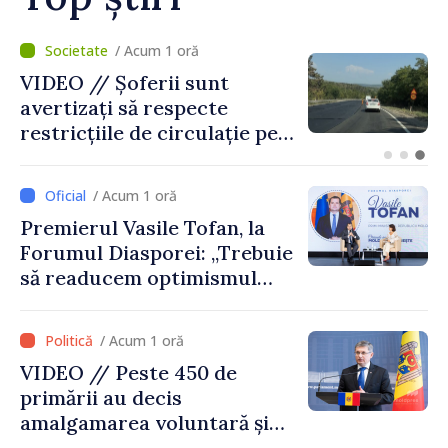
/ Acum 16 minute
Prim-ministrul Republicii
Moldova, Vasile Tofan, și
prim-ministrul Belgiei, Bart
De Wever, au discutat
despre parcursul european
/ Acum 1 oră
al Republicii Moldova.
Premierul Vasile Tofan, la
Forumul Diasporei: „Trebuie
să readucem optimismul
oamenilor și încrederea că
Republica Moldova merge în
/ Acum 1 oră
direcția corectă”
VIDEO // Peste 450 de
primării au decis
amalgamarea voluntară și
vor beneficia de fonduri