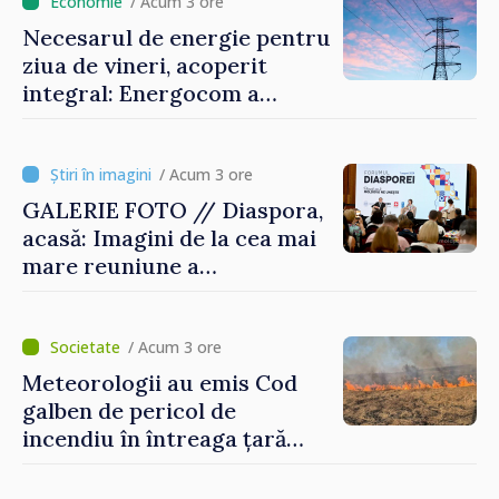
/ Acum 3 ore
Necesarul de energie pentru
ziua de vineri, acoperit
integral: Energocom a
rezervat volumele
/ Acum 3 ore
GALERIE FOTO // Diaspora,
acasă: Imagini de la cea mai
mare reuniune a
moldovenilor de peste
hotare
/ Acum 3 ore
Meteorologii au emis Cod
galben de pericol de
incendiu în întreaga țară
până pe 14 august