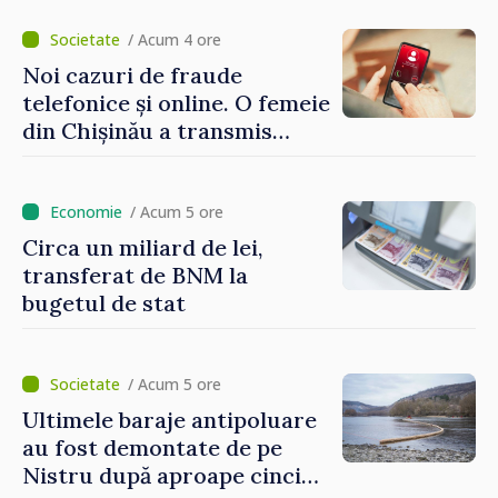
Moldova”
/ Acum 4 ore
Noi cazuri de fraude
telefonice și online. O femeie
din Chișinău a transmis
escrocilor 990 000 de lei
/ Acum 5 ore
Circa un miliard de lei,
transferat de BNM la
bugetul de stat
/ Acum 5 ore
Ultimele baraje antipoluare
au fost demontate de pe
Nistru după aproape cinci