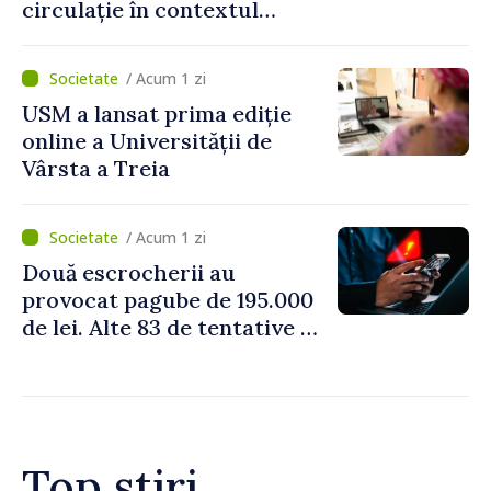
circulație în contextul
intensificării traficului din
perioada concediilor
/ Acum 1 zi
USM a lansat prima ediție
online a Universității de
Vârsta a Treia
/ Acum 1 zi
Două escrocherii au
provocat pagube de 195.000
de lei. Alte 83 de tentative au
fost dejucate
Top știri