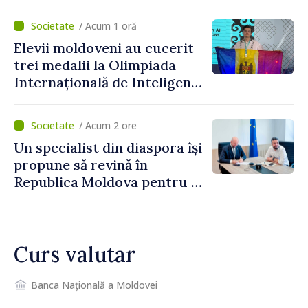
pentru investiții. Igor
/ Acum 1 oră
Grosu: „Este important să
Elevii moldoveni au cucerit
depășim blocajele și să dăm o
trei medalii la Olimpiada
șansă localităților să se
Internațională de Inteligență
dezvolte”
Artificială
/ Acum 2 ore
Un specialist din diaspora își
propune să revină în
Republica Moldova pentru a
contribui la dezvoltarea
registrului naval național
Curs valutar
Banca Națională a Moldovei