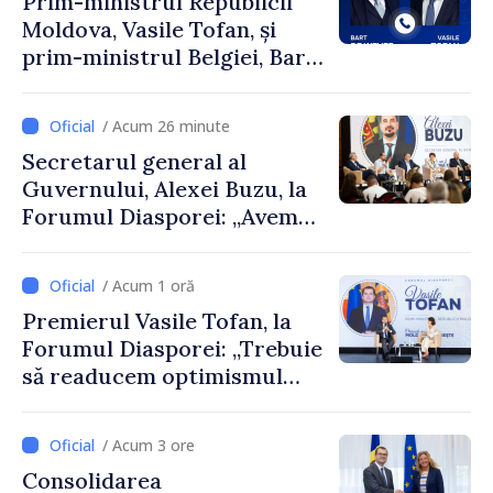
Prim-ministrul Republicii
Moldova, Vasile Tofan, și
prim-ministrul Belgiei, Bart
De Wever, au discutat
despre parcursul european
/ Acum 26 minute
al Republicii Moldova.
Secretarul general al
Guvernului, Alexei Buzu, la
Forumul Diasporei: „Avem
nevoie de fiecare dintre
dumneavoastră pentru a
/ Acum 1 oră
construi comunități mai
Premierul Vasile Tofan, la
puternice”
Forumul Diasporei: „Trebuie
să readucem optimismul
oamenilor și încrederea că
Republica Moldova merge în
/ Acum 3 ore
direcția corectă”
Consolidarea