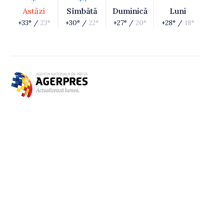
Astăzi
Sîmbătă
Duminică
Luni
+33° /
23°
+30° /
22°
+27° /
20°
+28° /
18°