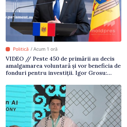
/ Acum 1 oră
VIDEO // Peste 450 de primării au decis
amalgamarea voluntară și vor beneficia de
fonduri pentru investiții. Igor Grosu:
„Este important să depășim blocajele și să
dăm o șansă localităților să se dezvolte”