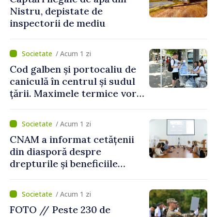
Nistru, depistate de
inspectorii de mediu
/ Acum 1 zi
Cod galben și portocaliu de
caniculă în centrul și sudul
țării. Maximele termice vor
ajunge până la 37°C
/ Acum 1 zi
CNAM a informat cetățenii
din diasporă despre
drepturile și beneficiile
asigurării medicale
/ Acum 1 zi
FOTO // Peste 230 de