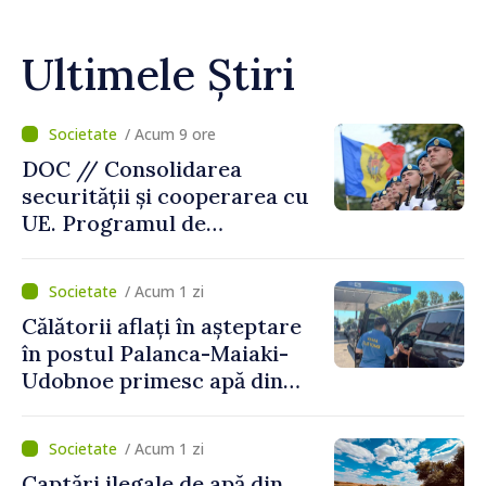
Ultimele Știri
/ Acum 9 ore
DOC // Consolidarea
securității și cooperarea cu
UE. Programul de
implementare a Strategiei
Naționale de Apărare pentru
/ Acum 1 zi
perioada 2024–2034,
Călătorii aflați în așteptare
publicat în Monitorul Oficial
în postul Palanca-Maiaki-
Udobnoe primesc apă din
partea funcționarilor vamali
și a polițiștilor de frontieră
/ Acum 1 zi
Captări ilegale de apă din