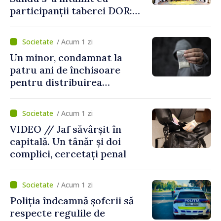
participanții taberei DOR:
„Legătura lor cu țara
noastră rămâne puternică”
/ Acum 1 zi
Un minor, condamnat la
patru ani de închisoare
pentru distribuirea
drogurilor în raionul Edineț
/ Acum 1 zi
VIDEO // Jaf săvârșit în
capitală. Un tânăr și doi
complici, cercetați penal
/ Acum 1 zi
Poliția îndeamnă șoferii să
respecte regulile de