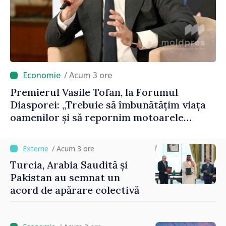
/ Acum 3 ore
Premierul Vasile Tofan, la Forumul
Diasporei: „Trebuie să îmbunătățim viața
oamenilor și să repornim motoarele
economiei”
/ Acum 3 ore
Turcia, Arabia Saudită și
Pakistan au semnat un
acord de apărare colectivă