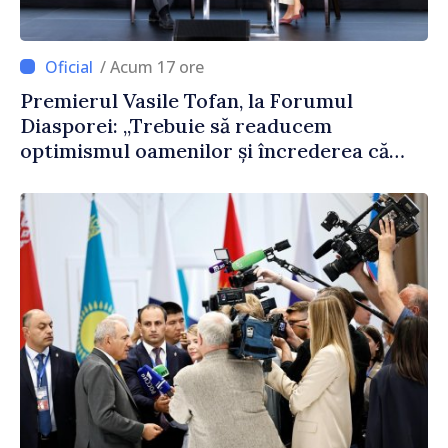
/ Acum 17 ore
Premierul Vasile Tofan, la Forumul
Diasporei: „Trebuie să readucem
optimismul oamenilor și încrederea că
Republica Moldova merge în direcția
corectă”