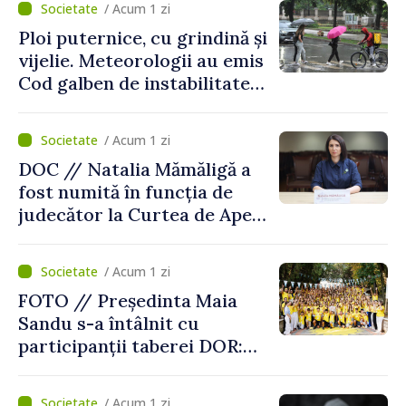
/ Acum 1 zi
Ploi puternice, cu grindină și
vijelie. Meteorologii au emis
Cod galben de instabilitate
atmosferică
/ Acum 1 zi
DOC // Natalia Mămăligă a
fost numită în funcția de
judecător la Curtea de Apel
Centru
/ Acum 1 zi
FOTO // Președinta Maia
Sandu s-a întâlnit cu
participanții taberei DOR:
„Legătura lor cu țara
noastră rămâne puternică”
/ Acum 1 zi