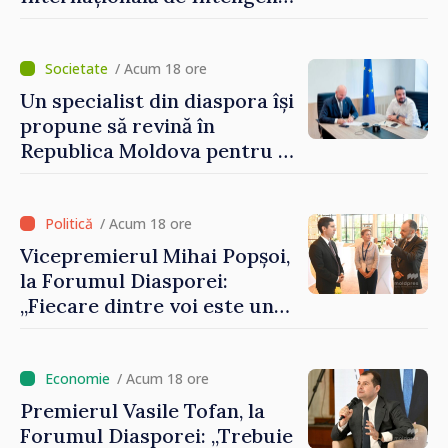
Artificială
/ Acum 18 ore
Un specialist din diaspora își
propune să revină în
Republica Moldova pentru a
contribui la dezvoltarea
registrului naval național
/ Acum 18 ore
Vicepremierul Mihai Popșoi,
la Forumul Diasporei:
„Fiecare dintre voi este un
ambasador al țării noastre și
contribuie la promovarea
imaginii Republicii Moldova”
/ Acum 18 ore
Premierul Vasile Tofan, la
Forumul Diasporei: „Trebuie