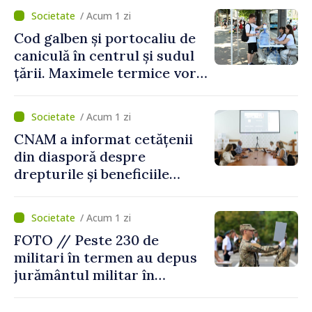
/ Acum 1 zi
Cod galben și portocaliu de
caniculă în centrul și sudul
țării. Maximele termice vor
ajunge până la 37°C
/ Acum 1 zi
CNAM a informat cetățenii
din diasporă despre
drepturile și beneficiile
asigurării medicale
/ Acum 1 zi
FOTO // Peste 230 de
militari în termen au depus
jurământul militar în
garnizoana Chișinău