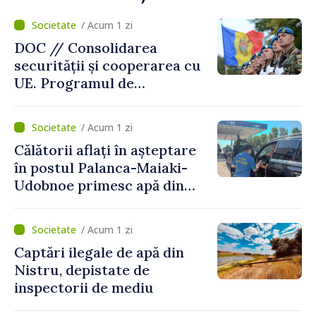
/ Acum 1 zi
DOC // Consolidarea
securității și cooperarea cu
UE. Programul de
implementare a Strategiei
Naționale de Apărare pentru
/ Acum 1 zi
perioada 2024–2034,
Călătorii aflați în așteptare
publicat în Monitorul Oficial
în postul Palanca-Maiaki-
Udobnoe primesc apă din
partea funcționarilor vamali
și a polițiștilor de frontieră
/ Acum 1 zi
Captări ilegale de apă din
Nistru, depistate de
inspectorii de mediu