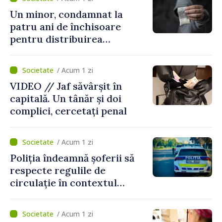
Un minor, condamnat la
patru ani de închisoare
pentru distribuirea
drogurilor în raionul Edineț
/ Acum 1 zi
VIDEO // Jaf săvârșit în
capitală. Un tânăr și doi
complici, cercetați penal
/ Acum 1 zi
Poliția îndeamnă șoferii să
respecte regulile de
circulație în contextul
intensificării traficului din
perioada concediilor
/ Acum 1 zi