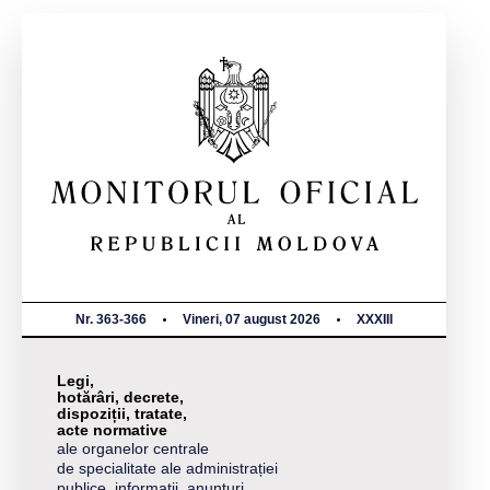
Nr. 363-366
Vineri, 07 august 2026
XXXIII
Legi,
hotărâri, decrete,
dispoziții, tratate,
acte normative
ale organelor centrale
de specialitate ale administrației
publice, informații, anunțuri,