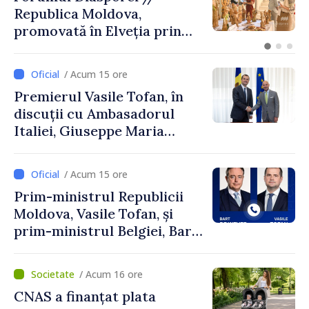
prima sa vizită în acest stat
aliat tradițional al Rusiei
după 2022
/ Acum 15 ore
Premierul Vasile Tofan, în
discuții cu Ambasadorul
Italiei, Giuseppe Maria
Perricone
/ Acum 15 ore
Prim-ministrul Republicii
Moldova, Vasile Tofan, și
prim-ministrul Belgiei, Bart
De Wever, au discutat
despre parcursul european
/ Acum 16 ore
al Republicii Moldova.
CNAS a finanțat plata