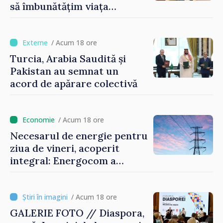
să îmbunătățim viața
oamenilor și să repornim
motoarele economiei”
/ Acum 18 ore
Turcia, Arabia Saudită și
Pakistan au semnat un
acord de apărare colectivă
/ Acum 18 ore
Necesarul de energie pentru
ziua de vineri, acoperit
integral: Energocom a
rezervat volumele
/ Acum 18 ore
GALERIE FOTO // Diaspora,