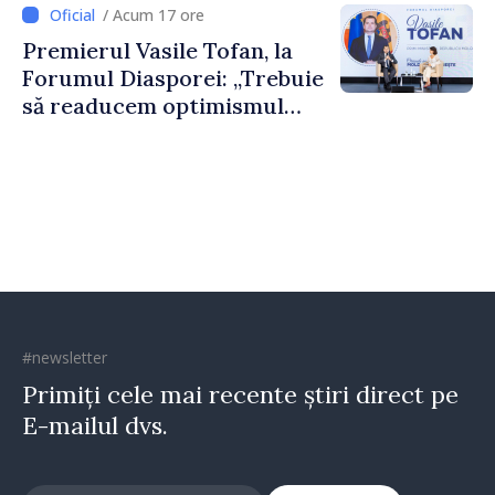
dumneavoastră pentru a
/ Acum 17 ore
construi comunități mai
Premierul Vasile Tofan, la
puternice”
Forumul Diasporei: „Trebuie
să readucem optimismul
oamenilor și încrederea că
Republica Moldova merge în
direcția corectă”
#newsletter
Primiți cele mai recente știri direct pe
E-mailul dvs.