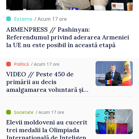
/ Acum 17 ore
ARMENPRESS // Pashinyan:
Referendumul privind aderarea Armeniei
la UE nu este posibil în această etapă
/ Acum 17 ore
VIDEO // Peste 450 de
primării au decis
amalgamarea voluntară și
vor beneficia de fonduri
pentru investiții. Igor
Grosu: „Este important să
/ Acum 17 ore
depășim blocajele și să dăm o
Elevii moldoveni au cucerit
șansă localităților să se
trei medalii la Olimpiada
dezvolte”
Internațională de Inteligență