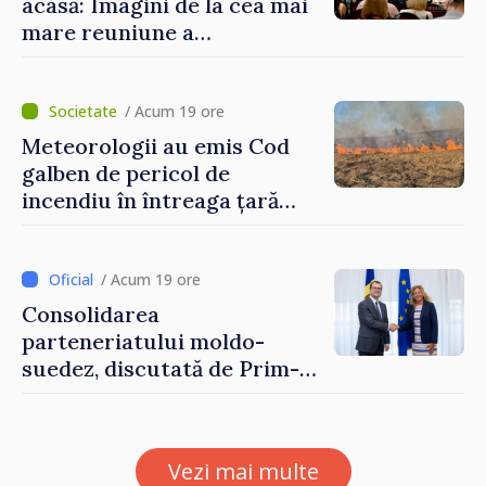
acasă: Imagini de la cea mai
mare reuniune a
moldovenilor de peste
hotare
/ Acum 19 ore
Meteorologii au emis Cod
galben de pericol de
incendiu în întreaga țară
până pe 14 august
/ Acum 19 ore
Consolidarea
parteneriatului moldo-
suedez, discutată de Prim-
ministrul Vasile Tofan și
Ambasadoarea Suediei,
Petra Lärke
Vezi mai multe