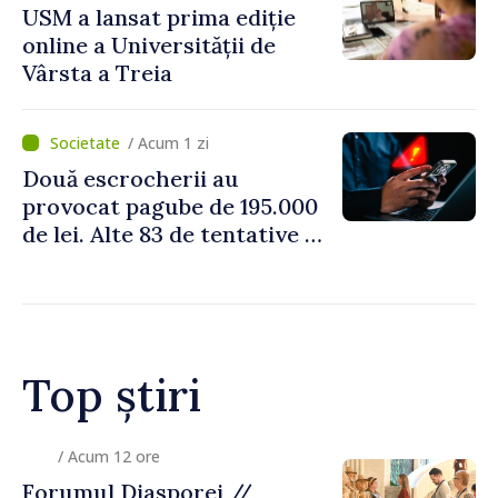
USM a lansat prima ediție
online a Universității de
Vârsta a Treia
/ Acum 1 zi
Două escrocherii au
provocat pagube de 195.000
de lei. Alte 83 de tentative au
fost dejucate
Top știri
/ Acum 12 ore
Zelenski a ajuns în Serbia, în