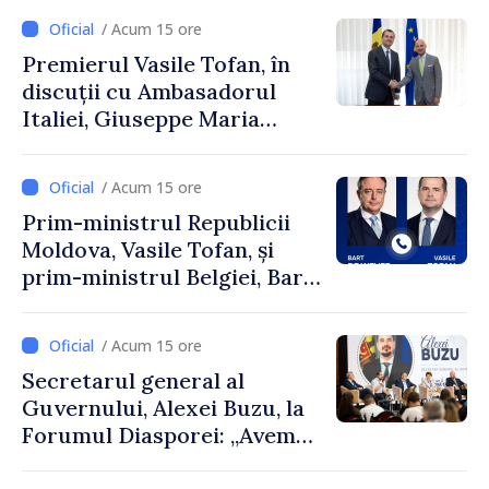
Uygar Mustafa Sertel
/ Acum 15 ore
Premierul Vasile Tofan, în
discuții cu Ambasadorul
Italiei, Giuseppe Maria
Perricone
/ Acum 15 ore
Prim-ministrul Republicii
Moldova, Vasile Tofan, și
prim-ministrul Belgiei, Bart
De Wever, au discutat
despre parcursul european
/ Acum 15 ore
al Republicii Moldova.
Secretarul general al
Guvernului, Alexei Buzu, la
Forumul Diasporei: „Avem
nevoie de fiecare dintre