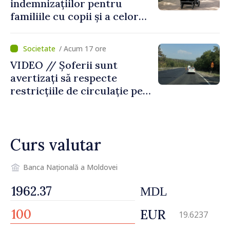
indemnizațiilor pentru
familiile cu copii și a celor
pentru incapacitate
temporară de muncă
/ Acum 17 ore
VIDEO // Șoferii sunt
avertizați să respecte
restricțiile de circulație pe
drumul R3, unde se
desfășoară lucrări de
reparație
Curs valutar
Banca Națională a Moldovei
MDL
EUR
19.6237