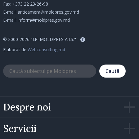
Fax: +373 22 23-26-98
E-mail:
anticamera@moldpres.gov.md
E-mail:
inform@moldpres.gov.md
© 2000-2026 "I.P. MOLDPRES A.I.S."
?
Elaborat de
Webconsulting.md
Caută
Despre noi
Servicii