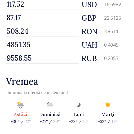
USD
16.6982
GBP
22.5125
RON
3.8611
UAH
0.4045
RUB
0.2053
Vremea
Informația oferită de
meteo2.md
Astăzi
Duminică
Luni
Marţi
+30° /
22°
+27° /
20°
+28° /
17°
+32° /
18°